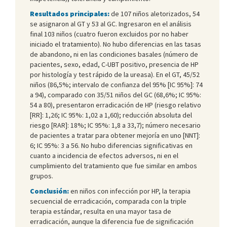
Resultados principales:
de 107 niños aletorizados, 54
se asignaron al GT y 53 al GC. Ingresaron en el análisis
final 103 niños (cuatro fueron excluidos por no haber
iniciado el tratamiento). No hubo diferencias en las tasas
de abandono, ni en las condiciones basales (número de
pacientes, sexo, edad, C-UBT positivo, presencia de HP
por histología y test rápido de la ureasa). En el GT, 45/52
niños (86,5%; intervalo de confianza del 95% [IC 95%]: 74
a 94), comparado con 35/51 niños del GC (68,6%; IC 95%:
54 a 80), presentaron erradicación de HP (riesgo relativo
[RR]: 1,26; IC 95%: 1,02 a 1,60); reducción absoluta del
riesgo [RAR]: 18%; IC 95%: 1,8 a 33,7); número necesario
de pacientes a tratar para obtener mejoría en uno [NNT]:
6; IC 95%: 3 a 56. No hubo diferencias significativas en
cuanto a incidencia de efectos adversos, ni en el
cumplimiento del tratamiento que fue similar en ambos
grupos.
Conclusión:
en niños con infección por HP, la terapia
secuencial de erradicación, comparada con la triple
terapia estándar, resulta en una mayor tasa de
erradicación, aunque la diferencia fue de significación