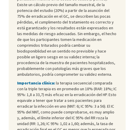
Existe un cálculo previo del tamaño muestral, de la
potencia del estudio (20%) a partir de la asunción del
75% de erradicación en el GC, se describen las pocas
pérdidas, el cumplimento del tratamiento es correcto y
está garantizado y los resultados están expresados en
las medidas de riesgo adecuadas. Sin embargo, el hecho
de que los participantes tomen la medicación en
comprimidos triturados podría cambiar su
biodisponiblidad en un sentido no previsible y hace
posible un ligero sesgo en su validez interna; la
procedencia de la muestra de pacientes hospitalizados,
probablemente con patologías más graves que los
ambulatorios, podría comprometer su validez externa.
Importancia clínica:
la terapia secuencial comparada
con la triple terapia es en promedio un 18% (RAR: 18%; IC
95%: 1,8 a 33,7) más eficaz en la erradicación del HP. Esto
equivale a tener que tratar a seis pacientes para
erradicar la infección en uno (NNT: 6; IC 95%: 3 a 56). El IC
95% del NNT, como puede comprobarse, es muy amplio
y, además, el límite inferior del IC 95% del RR roza la
unidad (RR: 1,26; IC 95%: 1,02 a 1,60; además, la tasa de
erradicación final en el GC es menor que la esperada por