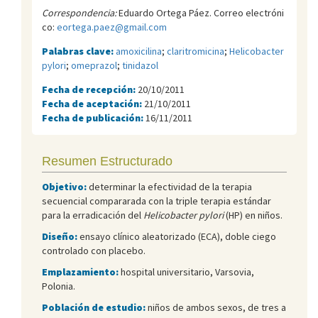
Correspondencia:
Eduardo Ortega Páez. Correo electróni
co:
eortega.paez@gmail.com
Palabras clave:
amoxicilina
;
claritromicina
;
Helicobacter
pylori
;
omeprazol
;
tinidazol
Fecha de recepción:
20/10/2011
Fecha de aceptación:
21/10/2011
Fecha de publicación:
16/11/2011
Resumen Estructurado
Objetivo:
determinar la efectividad de la terapia
secuencial compararada con la triple terapia estándar
para la erradicación del
Helicobacter pylori
(HP) en niños.
Diseño:
ensayo clínico aleatorizado (ECA), doble ciego
controlado con placebo.
Emplazamiento:
hospital universitario, Varsovia,
Polonia.
Población de estudio:
niños de ambos sexos, de tres a