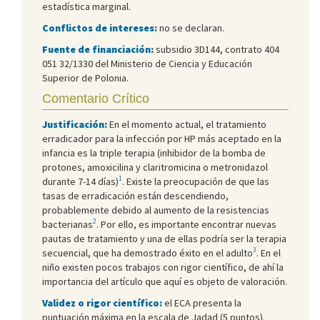
estadística marginal.
Conflictos de intereses:
no se declaran.
Fuente de financiación:
subsidio 3D144, contrato 404
051 32/1330 del Ministerio de Ciencia y Educación
Superior de Polonia.
Comentario Crítico
Justificación:
En el momento actual, el tratamiento
erradicador para la infección por HP más aceptado en la
infancia es la triple terapia (inhibidor de la bomba de
protones, amoxicilina y claritromicina o metronidazol
1
durante 7-14 días)
. Existe la preocupación de que las
tasas de erradicación están descendiendo,
probablemente debido al aumento de la resistencias
2
bacterianas
. Por ello, es importante encontrar nuevas
pautas de tratamiento y una de ellas podría ser la terapia
3
secuencial, que ha demostrado éxito en el adulto
. En el
niño existen pocos trabajos con rigor científico, de ahí la
importancia del artículo que aquí es objeto de valoración.
Validez o rigor científico:
el ECA presenta la
puntuación máxima en la escala de Jadad (5 puntos).