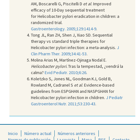
AM, Boscarelli G, Piscitelli D
et al
. Improved
efficacy of 10-Day sequential treatment
for Helicobacter pylori eradication in children: a
randomized trial.
Gastroenterology. 2005;129:1414-9
.
Tong JL, Ran ZH, Shen J, Xiao SD. Sequential
therapy vs standard triple therapies for
Helicobacter pylori infection: a meta-analysis.
J
Clin Pharm Ther. 2009;34:41-53
.
Molina Arias M, Martínez-Ojinaga Nodal E.
Helicobacter pylori.
Tras la tempestad, ¿vendrá la
calma?
Evid Pediatr. 2010;6:26
.
Koletzko S, Jones NL, Goodman KJ, Gold B,
Rowland M, Cadranel S
et al
. Evidence-based
guidelines from ESPGHAN and NASPGHAN for
Helicobacter pylori infection in children.
J Pediatr
Gastroenterol Nutr. 2011;53:230-43
.
Inicio
Número actual
Números anteriores
Normas de publicación
La revista
Mapa
RSS
Contacto