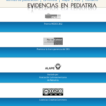
Premio MEDES 2012
Premio a la transparencia del SNS
Avalado por:
Asociación Latinoamericana
de Pediatría
Licencias Creative Commons