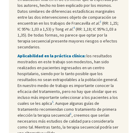
los autores, hecho no bien explicado por los mismos.
Datos similares de diferencias estadísticas marginales
entre las dos intervenciones objeto de comparación se
3
encuentran en los trabajos de Francavilla
et al.
(RR: 1,25;
4
IC 95%: 1,03 a 1,53) y Tong
et al.
(RR: 1,18; IC 95%:1,03 a
1,35). De todas formas, no parece que optar por la
terapia secuencial presente mayores riesgos o efectos
secundarios.
Aplicabilidad en la práctica clínica:
los resultados
mostrados en este trabajo son modestos, han sido
realizados en pacientes ingresados en un centro
hospitalario, siendo por lo tanto posible que los
resultados no sean extrapolables a la población general.
En nuestro medio de trabajo es importante conocer la
eficacia del tratamiento, pero no hay que olvidar que es
incluso más importante seleccionar a los pacientes a los
5
cuales se les aplica
. Aunque algunas guías de
tratamiento recomiendan como tratamiento de primera
6
elección la terapia secuencial
, creemos que serían
necesarios más estudios de calidad para considerarla
como tal. Mientras tanto, la terapia secuencial podría ser
una alternativa válida.