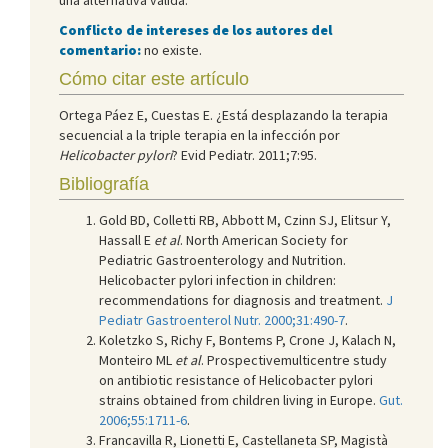
Conflicto de intereses de los autores del
comentario:
no existe.
Cómo citar este artículo
Ortega Páez E, Cuestas E. ¿Está desplazando la terapia
secuencial a la triple terapia en la infección por
Helicobacter pylori
? Evid Pediatr. 2011;7:95.
Bibliografía
Gold BD, Colletti RB, Abbott M, Czinn SJ, Elitsur Y,
Hassall E
et al
. North American Society for
Pediatric Gastroenterology and Nutrition.
Helicobacter pylori infection in children:
recommendations for diagnosis and treatment.
J
Pediatr Gastroenterol Nutr. 2000;31:490-7
.
Koletzko S, Richy F, Bontems P, Crone J, Kalach N,
Monteiro ML
et al
. Prospectivemulticentre study
on antibiotic resistance of Helicobacter pylori
strains obtained from children living in Europe.
Gut.
2006;55:1711-6
.
Francavilla R, Lionetti E, Castellaneta SP, Magistà