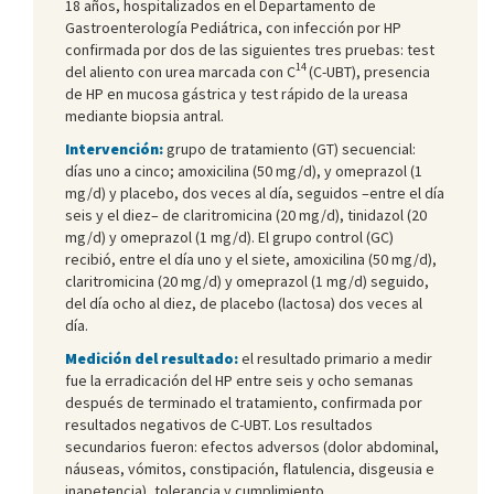
18 años, hospitalizados en el Departamento de
Gastroenterología Pediátrica, con infección por HP
confirmada por dos de las siguientes tres pruebas: test
14
del aliento con urea marcada con C
(C-UBT), presencia
de HP en mucosa gástrica y test rápido de la ureasa
mediante biopsia antral.
Intervención:
grupo de tratamiento (GT) secuencial:
días uno a cinco; amoxicilina (50 mg/d), y omeprazol (1
mg/d) y placebo, dos veces al día, seguidos –entre el día
seis y el diez– de claritromicina (20 mg/d), tinidazol (20
mg/d) y omeprazol (1 mg/d). El grupo control (GC)
recibió, entre el día uno y el siete, amoxicilina (50 mg/d),
claritromicina (20 mg/d) y omeprazol (1 mg/d) seguido,
del día ocho al diez, de placebo (lactosa) dos veces al
día.
Medición del resultado:
el resultado primario a medir
fue la erradicación del HP entre seis y ocho semanas
después de terminado el tratamiento, confirmada por
resultados negativos de C-UBT. Los resultados
secundarios fueron: efectos adversos (dolor abdominal,
náuseas, vómitos, constipación, flatulencia, disgeusia e
inapetencia), tolerancia y cumplimiento.