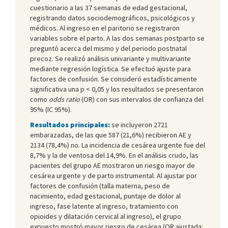
cuestionario a las 37 semanas de edad gestacional,
registrando datos sociodemográficos, psicológicos y
médicos. Al ingreso en el paritorio se registraron
variables sobre el parto. A las dos semanas postparto se
preguntó acerca del mismo y del periodo postnatal
precoz. Se realizó análisis univariante y multivariante
mediante regresión logística. Se efectuó ajuste para
factores de confusión. Se consideró estadísticamente
significativa una p < 0,05 y los resultados se presentaron
como
odds ratio
(OR) con sus intervalos de confianza del
95% (IC 95%).
Resultados principales:
se incluyeron 2721
embarazadas, de las que 587 (21,6%) recibieron AE y
2134 (78,4%) no. La incidencia de cesárea urgente fue del
8,7% y la de ventosa del 14,9%. En el análisis crudo, las
pacientes del grupo AE mostraron un riesgo mayor de
cesárea urgente y de parto instrumental. Al ajustar por
factores de confusión (talla materna, peso de
nacimiento, edad gestacional, puntaje de dolor al
ingreso, fase latente al ingreso, tratamiento con
opioides y dilatación cervical al ingreso), el grupo
expuesto mostró mayor riesgo de cesárea (OR ajustada: