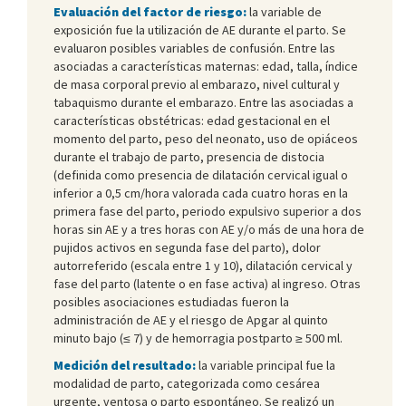
Evaluación del factor de riesgo:
la variable de
exposición fue la utilización de AE durante el parto. Se
evaluaron posibles variables de confusión. Entre las
asociadas a características maternas: edad, talla, índice
de masa corporal previo al embarazo, nivel cultural y
tabaquismo durante el embarazo. Entre las asociadas a
características obstétricas: edad gestacional en el
momento del parto, peso del neonato, uso de opiáceos
durante el trabajo de parto, presencia de distocia
(definida como presencia de dilatación cervical igual o
inferior a 0,5 cm/hora valorada cada cuatro horas en la
primera fase del parto, periodo expulsivo superior a dos
horas sin AE y a tres horas con AE y/o más de una hora de
pujidos activos en segunda fase del parto), dolor
autorreferido (escala entre 1 y 10), dilatación cervical y
fase del parto (latente o en fase activa) al ingreso. Otras
posibles asociaciones estudiadas fueron la
administración de AE y el riesgo de Apgar al quinto
minuto bajo (≤ 7) y de hemorragia postparto ≥ 500 ml.
Medición del resultado:
la variable principal fue la
modalidad de parto, categorizada como cesárea
urgente, ventosa o parto espontáneo. Se realizó un