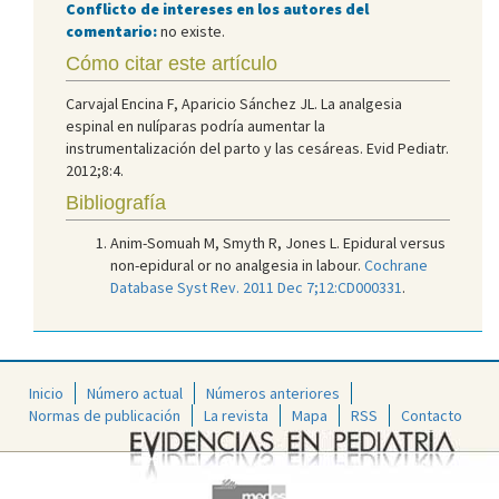
Conflicto de intereses en los autores del
comentario:
no existe.
Cómo citar este artículo
Carvajal Encina F, Aparicio Sánchez JL. La analgesia
espinal en nulíparas podría aumentar la
instrumentalización del parto y las cesáreas. Evid Pediatr.
2012;8:4.
Bibliografía
Anim-Somuah M, Smyth R, Jones L. Epidural versus
non-epidural or no analgesia in labour.
Cochrane
Database Syst Rev. 2011 Dec 7;12:CD000331
.
Inicio
Número actual
Números anteriores
Normas de publicación
La revista
Mapa
RSS
Contacto