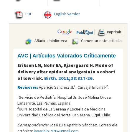
PDF
English Version
Imprimir
Añadir a biblioteca
Comentar este artículo
AVC | Artículos Valorados Críticamente
Eriksen LM, Nohr EA, Kjaergaard H. Mode of
delivery after epidural analgesia in a cohort
of low-risk.
Birth. 2011;38:317-26
.
1
2
Revisores:
Aparicio Sánchez JL
, Carvajal Encina F
.
1
Servicio de Pediatría. Hospital Dr. José Molina Orosa.
Lanzarote. Las Palmas. España.
2
UCIN Hospital de La Serena y Escuela de Medicina
Universidad Católica del Norte. La Serena. Elqui. Chile.
Correspondencia:
José Luis Aparicio Sánchez. Correo ele
ctrónico:
japaricio1970@gmail.com