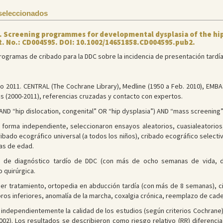
seleccionados
A. Screening programmes for developmental dysplasia of the hi
rt. No.: CD004595. DOI: 10.1002/14651858.CD004595.pub2.
ogramas de cribado para la DDC sobre la incidencia de presentación tardía
 2011. CENTRAL (The Cochrane Library), Medline (1950 a Feb. 2010), EMBAS
s (2000-2011), referencias cruzadas y contacto con expertos.
ND “hip dislocation, congenital” OR “hip dysplasia”) AND “mass screening” 
 forma independiente, seleccionaron ensayos aleatorios, cuasialeatorios
ibado ecográfico universal (a todos los niños), cribado ecográfico selectiv
as de edad.
ia de diagnóstico tardío de DDC (con más de ocho semanas de vida, d
 quirúrgica.
er tratamiento, ortopedia en abducción tardía (con más de 8 semanas), cir
ros inferiores, anomalía de la marcha, coxalgia crónica, reemplazo de cade
independientemente la calidad de los estudios (según criterios Cochrane)
2002). Los resultados se describieron como riesgo relativo (RR) diferenci