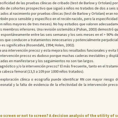
pecificidad de las pruebas clínicas de cribado (test de Barlow y Ortolani) por
tudio de cohortes prospectivo que siguió a niños no tratados de dos a sei
cados al nacimiento por pruebas clínicas (test de Barlow y Ortolani) eran n
ambién poco sensible y específico en el recién nacido, pero la especificida
 en niños mayores de tres meses). No hay estudios que valoren adecuadamen
los miembros inferiores. Una revisión sistemática (Puhan, 2003) demostró qu
 espontáneamente entre las seis semanas y los seis meses en el > 90% de 
os que conducen a tratamientos innecesarios y potencialmente perjudiciales 
 es significativa (Rosendahl, 1994; Holen, 2002).
 una intervención precoz y esta mejora los resultados funcionales y evita l
a intervención precoz es dudoso porque muchas caderas inestables y disp
adas en manifestarse y los seguimientos no son tan largos.
agnóstico y/o la intervención precoz? El más frecuente, tanto en el trata
la cabeza femoral (13,5 a 109 por 1000 niños tratados).
exploración clínica o ecografía puede identificar RN con mayor riesgo d
eonatal y la falta de evidencia de la efectividad de la intervención preco
o screen or not to screen? A decision analysis of the utility of