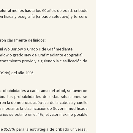
dolor al menos hasta los 60 años de edad: cribado
n física y ecografía (cribado selectivo) y tercero
eron claramente definidos:
ani y/o Barlow o Grado II de Graf mediante
rlow o grado III-IV de Graf mediante ecografía).
tratamiento previo y siguiendo la clasificación de
OSNA) del año 2005.
probabilidades a cada rama del árbol, se tuvieron
ión. Las probabilidades de estas situaciones se
aron la de necrosis aséptica de la cabeza y cuello
 mediante la clasificación de Severin modificada
ta años se estimó en el 4%, el valor máximo posible
ue 95,9% para la estrategia de cribado universal,