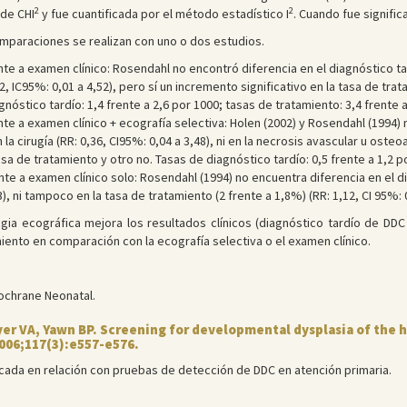
2
2
 de CHI
y fue cuantificada por el método estadístico I
. Cuando fue signifi
omparaciones se realizan con uno o dos estudios.
nte a examen clínico: Rosendahl no encontró diferencia en el diagnóstico tar
22, IC95%: 0,01 a 4,52), pero sí un incremento significativo en la tasa de trata
agnóstico tardío: 1,4 frente a 2,6 por 1000; tasas de tratamiento: 3,4 frent
nte a examen clínico + ecografía selectiva: Holen (2002) y Rosendahl (1994)
n la cirugía (RR: 0,36, CI95%: 0,04 a 3,48), ni en la necrosis avascular u osteoa
asa de tratamiento y otro no. Tasas de diagnóstico tardío: 0,5 frente a 1,2 p
te a examen clínico solo: Rosendahl (1994) no encuentra diferencia en el diag
93), ni tampoco en la tasa de tratamiento (2 frente a 1,8%) (RR: 1,12, CI 95%: 0
gia ecográfica mejora los resultados clínicos (diagnóstico tardío de DDC 
iento en comparación con la ecografía selectiva o el examen clínico.
ochrane Neonatal.
r VA, Yawn BP. Screening for developmental dysplasia of the hi
2006;117(3):e557-e576.
blicada en relación con pruebas de detección de DDC en atención primaria.