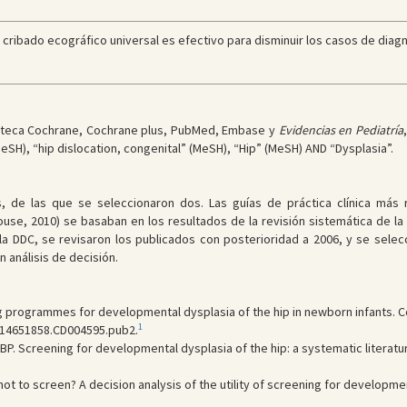
l cribado ecográfico universal es efectivo para disminuir los casos de diagn
lioteca Cochrane, Cochrane plus, PubMed, Embase y
Evidencias en Pediatría
SH), “hip dislocation, congenital” (MeSH), “Hip” (MeSH) AND “Dysplasia”.
s, de las que se seleccionaron dos. Las guías de práctica clínica más
house, 2010) se basaban en los resultados de la revisión sistemática de l
a DDC, se revisaron los publicados con posterioridad a 2006, y se selecci
 análisis de decisión.
g programmes for developmental dysplasia of the hip in newborn infants.
1
02/14651858.CD004595.pub2.
P. Screening for developmental dysplasia of the hip: a systematic literatu
not to screen? A decision analysis of the utility of screening for developme