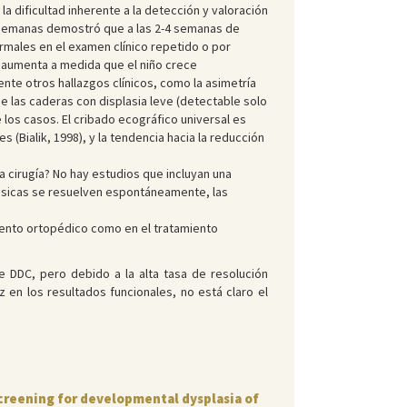
 la dificultad inherente a la detección y valoración
s semanas demostró que a las 2-4 semanas de
ormales en el examen clínico repetido o por
d aumenta a medida que el niño crece
te otros hallazgos clínicos, como la asimetría
e las caderas con displasia leve (detectable solo
los casos. El cribado ecográfico universal es
(Bialik, 1998), y la tendencia hacia la reducción
a cirugía? No hay estudios que incluyan una
lásicas se resuelven espontáneamente, las
miento ortopédico como en el tratamiento
e DDC, pero debido a la alta tasa de resolución
z en los resultados funcionales, no está claro el
 screening for developmental dysplasia of