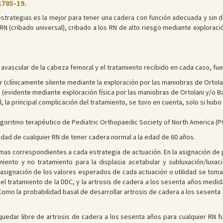
1705-19.
estrategias es la mejor para tener una cadera con función adecuada y sin 
RN (cribado universal), cribado a los RN de alto riesgo mediante exploració
s avascular de la cabeza femoral y el tratamiento recibido en cada caso, fu
ar (clínicamente silente mediante la exploración por las maniobras de Ortol
 (evidente mediante exploración física por las maniobras de Ortolani y/o Ba
 la principal complicación del tratamiento, se tuvo en cuenta, solo si hubo 
algoritmo terapéutico de Pediatric Orthopaedic Society of North America (P
lidad de cualquier RN de tener cadera normal a la edad de 60 años.
amas correspondientes a cada estrategia de actuación. En la asignación de 
miento y no tratamiento para la displasia acetabular y subluxación/luxac
 la asignación de los valores esperados de cada actuación o utilidad se tom
 tratamiento de la DDC, y la artrosis de cadera a los sesenta años medida
go). Como la probabilidad basal de desarrollar artrosis de cadera a los sesen
quedar libre de artrosis de cadera a los sesenta años para cualquier RN f