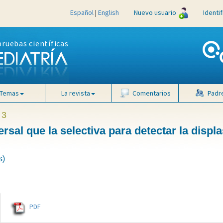
Español
|
English
Nuevo usuario
Identi
pruebas científicas
Temas
La revista
Comentarios
Padr
 3
rsal que la selectiva para detectar la displa
s)
PDF