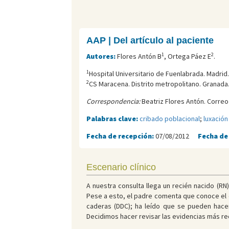
AAP | Del artículo al paciente
1
2
Autores:
Flores Antón B
, Ortega Páez E
.
1
Hospital Universitario de Fuenlabrada. Madrid
2
CS Maracena. Distrito metropolitano. Granada
Correspondencia:
Beatriz Flores Antón. Correo
Palabras clave:
cribado poblacional
;
luxación
Fecha de recepción:
07/08/2012
Fecha de
Escenario clínico
A nuestra consulta llega un recién nacido (RN
Pese a esto, el padre comenta que conoce el c
caderas (DDC); ha leído que se pueden hacer
Decidimos hacer revisar las evidencias más re