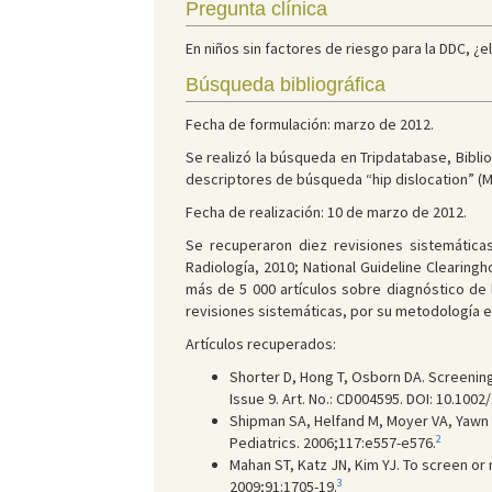
Pregunta clínica
En niños sin factores de riesgo para la DDC, ¿e
Búsqueda bibliográfica
Fecha de formulación: marzo de 2012.
Se realizó la búsqueda en Tripdatabase, Bib
descriptores de búsqueda “hip dislocation” (Me
Fecha de realización: 10 de marzo de 2012.
Se recuperaron diez revisiones sistemática
Radiología, 2010; National Guideline Clearing
más de 5 000 artículos sobre diagnóstico de l
revisiones sistemáticas, por su metodología en
Artículos recuperados:
Shorter D, Hong T, Osborn DA. Screenin
Issue 9. Art. No.: CD004595. DOI: 10.10
Shipman SA, Helfand M, Moyer VA, Yawn B
2
Pediatrics. 2006;117:e557-e576.
Mahan ST, Katz JN, Kim YJ. To screen or 
3
2009;91:1705-19.