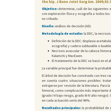
the hip. J Bone Joint Surg Am. 2009;91:
Objetivo:
determinar, cuál de las siguientes 
con exploración física y ecografía a todos los 
no cribado.
Diseño:
análisis de decisión (AD).
Metodología de estudio:
la DDC, la necrosi
Definición de la DDC: displasia acetabul
ecografía) y cadera subluxable o luxable
Necrosis avascular de la cabeza femoral,
Kalamchi y MacEwen.
El tratamiento de la DDC se basó en el 
La variable principal fue determinar la probabi
El árbol de decisión fue construido con tres r
en cuenta cuatro situaciones posibles: trata
extrajeron por revisión de la literatura. Para
femoral, como complicación más importante del
(grado I-II bajo riesgo, grado III-IV alto ries
en cada actuación sería del 96%.
Resultados principales:
la probabilidad de 