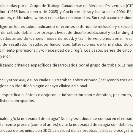
publicadas por el Grupo de Trabajo Canadiense en Medicina Preventiva (CT
line (1966 hasta enero de 2005) y Cochrane Library hasta junio 2004. Bú
isiones, editoriales, webs y consultas con expertos. Sin restricción de idiom
ligieron los estudios aplicando diferentes criterios de inclusión y exclus
ios de cribado debían ser prospectivos, de diseño poblacional y estar diri
ticados antes de los seis meses de edad, y las intervenciones serían real
de resultado: resultados funcionales (alteraciones de la marcha, dolor, 
ndimiento profesional) y/o necesidad de cirugía. Los casos, series de cinco 
uyeron.
tilizando criterios específicos desarrollados por el grupo de trabajo. La m
ncluyeron: 466, de los cuales 59 trataban sobre cribado (incluyendo tres en
lesa no identificó ningún ensayo clínico adicional.
 especifica cuántos) extrajeron la información sobre ámbitos, pacientes, 
ísticos apropiados.
onales y/o la necesidad de cirugía? No hay estudios que comparen el cribad
ratamiento precoz (como el arnés) evite la necesidad de cirugía son débiles,
n precoz de los niños con DDC? La calidad de las pruebas, clínicas o ecográ