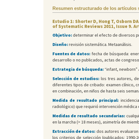
Resumen estructurado de los artículos 
Estudio 1: Shorter D, Hong T, Osborn D
of Systematic Reviews 2011, Issue 9. A
Objetivo:
determinar el efecto de diversos pr
Diseño:
revisión sistemática. Metaanálisis.
Fuentes de datos:
fecha de búsqueda: enero
desarrollo o no publicados, actas de congreso
Estrategia de búsqueda:
“infant, newborn” A
Selección de estudios:
los tres autores, de
diferentes tipos de cribado: examen clínico, cr
en combinación, en niños de hasta seis seman
Medida de resultado principal:
incidenc
radiológico) que requirió intervención médica o
Medidas de resultado secundarias:
cualqui
en la marcha (> 18 meses), asimetría de miemb
Extracción de datos:
dos autores evaluaron 
los criterios de selección (publicados: 1990-