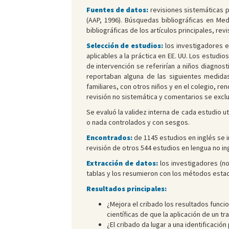
Fuentes de datos:
revisiones sistemáticas 
(AAP, 1996). Búsquedas bibliográficas en Med
bibliográficas de los artículos principales, rev
Selección de estudios:
los investigadores e
aplicables a la práctica en EE. UU. Los estud
de intervención se referirían a niños diagnos
reportaban alguna de las siguientes medidas 
familiares, con otros niños y en el colegio, re
revisión no sistemática y comentarios se excl
Se evaluó la validez interna de cada estudio u
o nada controlados y con sesgos.
Encontrados:
de 1145 estudios en inglés se i
revisión de otros 544 estudios en lengua no ing
Extracción de datos:
los investigadores (no
tablas y los resumieron con los métodos estad
Resultados principales:
¿Mejora el cribado los resultados funci
científicas de que la aplicación de un t
¿El cribado da lugar a una identificació