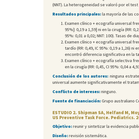
(NNT). La heterogeneidad se valoró por el test
Resultados principales:
la mayoría de las c
Examen clínico + ecografía universal fre
95%]: 0,19 a 1,59] ni en la cirugía (RR: 0,
95%: 0,01 a 0,02; NNT: 100). Tasas de di
Examen clínico + ecografía universal fre
tardío (RR: 0,49, IC 95%: 0,19 a 1,26) ni e
encontró diferencia significativa en la t
Examen clínico + ecografía selectiva fren
en la cirugía (RR: 0,45, CI 95%: 0,04 a 4,
Conclusión de los autores:
ninguna estrate
universal aumente significativamente el tratam
Conflicto de intereses:
ninguno.
Fuente de financiación:
Grupo australiano C
ESTUDIO 2. Shipman SA, Helfand M, Moye
US Preventive Task Force. Pediatrics. 
Objetivo:
reunir y sintetizar la evidencia pu
Diseño:
revisión sistemática.