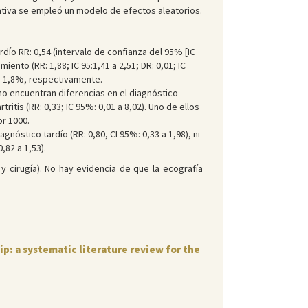
cativa se empleó un modelo de efectos aleatorios.
dío RR: 0,54 (intervalo de confianza del 95% [IC
miento (RR: 1,88; IC 95:1,41 a 2,51; DR: 0,01; IC
e a 1,8%, respectivamente.
 no encuentran diferencias en el diagnóstico
rtritis (RR: 0,33; IC 95%: 0,01 a 8,02). Uno de ellos
or 1000.
nóstico tardío (RR: 0,80, CI 95%: 0,33 a 1,98), ni
,82 a 1,53).
y cirugía). No hay evidencia de que la ecografía
p: a systematic literature review for the