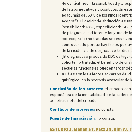
No es fácil medir la sensibilidad y la es
de falsos negativos y positivos. Un es
edad, más del 60% de los niños identifi
ecografía. El déficit de abducción es t
(sensibilidad: 69%, especificidad: 54%
de pliegues o la diferente longitud de 
por ecografía) no tratadas se resuelven
controvertido porque hay falsos positiv
de la incidencia de diagnostico tardío no
¿El diagnóstico precoz de DDC da lugar a
cohorte no tratada, el beneficio de un
secuelas funcionales pueden tardar déc
¿Cuáles son los efectos adversos del di
quirúrgico, es la necrosis avascular de 
Conclusión de los autores:
el cribado con 
espontánea de la inestabilidad de la cadera n
beneficio neto del cribado.
Conflicto de intereses:
no consta.
Fuente de financiación:
no consta.
ESTUDIO 3. Mahan ST, Katz JN, Kim YJ. T