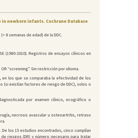
p in newborn infants. Cochrane Database
 (> 8 semanas de edad) de la DDC.
E (1980-2010). Registros de ensayos clínicos en
OR “screening”. Sin restricción por idioma.
, en los que se comparaba la efectividad de los
o (si existían factores de riesgo de DDC), solos o
iagnosticada por examen clínico, ecográfico o
ugía, necrosis avascular u osteoartritis, retraso
ra.
. De los 15 estudios encontrados, cinco cumplían
a de riesgos (DR) y número necesario para tratar