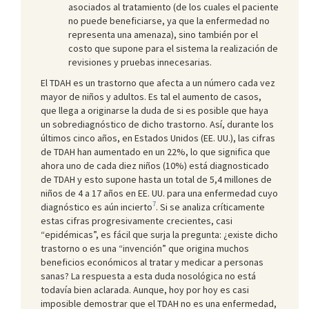
asociados al tratamiento (de los cuales el paciente
no puede beneficiarse, ya que la enfermedad no
representa una amenaza), sino también por el
costo que supone para el sistema la realización de
revisiones y pruebas innecesarias.
El TDAH es un trastorno que afecta a un número cada vez
mayor de niños y adultos. Es tal el aumento de casos,
que llega a originarse la duda de si es posible que haya
un sobrediagnóstico de dicho trastorno. Así, durante los
últimos cinco años, en Estados Unidos (EE. UU.), las cifras
de TDAH han aumentado en un 22%, lo que significa que
ahora uno de cada diez niños (10%) está diagnosticado
de TDAH y esto supone hasta un total de 5,4 millones de
niños de 4 a 17 años en EE. UU. para una enfermedad cuyo
7
diagnóstico es aún incierto
. Si se analiza críticamente
estas cifras progresivamente crecientes, casi
“epidémicas”, es fácil que surja la pregunta: ¿existe dicho
trastorno o es una “invención” que origina muchos
beneficios económicos al tratar y medicar a personas
sanas? La respuesta a esta duda nosológica no está
todavía bien aclarada. Aunque, hoy por hoy es casi
imposible demostrar que el TDAH no es una enfermedad,