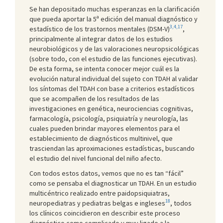
Se han depositado muchas esperanzas en la clarificación
que pueda aportar la 5ª edición del manual diagnóstico y
3,4,17
estadístico de los trastornos mentales (DSM-V)
,
principalmente al integrar datos de los estudios
neurobiológicos y de las valoraciones neuropsicológicas
(sobre todo, con el estudio de las funciones ejecutivas).
De esta forma, se intenta conocer mejor cuál es la
evolución natural individual del sujeto con TDAH al validar
los síntomas del TDAH con base a criterios estadísticos
que se acompañen de los resultados de las
investigaciones en genética, neurociencias cognitivas,
farmacología, psicología, psiquiatría y neurología, las
cuales pueden brindar mayores elementos para el
establecimiento de diagnósticos multinivel, que
trasciendan las aproximaciones estadísticas, buscando
el estudio del nivel funcional del niño afecto.
Con todos estos datos, vemos que no es tan “fácil”
como se pensaba el diagnosticar un TDAH. En un estudio
multicéntrico realizado entre paidopsiquiatras,
18
neuropediatras y pediatras belgas e ingleses
, todos
los clínicos coincidieron en describir este proceso
diagnóstico como complicado y muy ligado a la