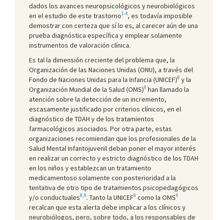
dados los avances neuropsicológicos y neurobiológicos
1-4
en el estudio de este trastorno
, es todavía imposible
demostrar con certeza que sí lo es, al carecer aún de una
prueba diagnóstica específica y emplear solamente
instrumentos de valoración clínica.
Es tal la dimensión creciente del problema que, la
Organización de las Naciones Unidas (ONU), a través del
8
Fondo de Naciones Unidas para la Infancia (UNICEF)
y la
9
Organización Mundial de la Salud (OMS)
han llamado la
atención sobre la detección de un incremento,
escasamente justificado por criterios clínicos, en el
diagnóstico de TDAH y de los tratamientos
farmacológicos asociados. Por otra parte, estas
organizaciones recomiendan que los profesionales de la
Salud Mental Infantojuvenil deban poner el mayor interés
en realizar un correcto y estricto diagnóstico de los TDAH
en los niños y establezcan un tratamiento
medicamentoso solamente con posterioridad a la
tentativa de otro tipo de tratamientos psicopedagógicos
8,9
8
9
y/o conductuales
. Tanto la UNICEF
como la OMS
recalcan que esta alerta debe implicar a los clínicos y
neurobiólogos, pero, sobre todo, a los responsables de