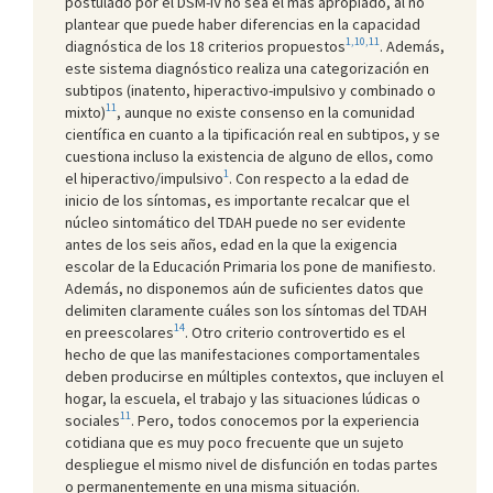
postulado por el DSM-IV no sea el más apropiado, al no
plantear que puede haber diferencias en la capacidad
1,10,11
diagnóstica de los 18 criterios propuestos
. Además,
este sistema diagnóstico realiza una categorización en
subtipos (inatento, hiperactivo-impulsivo y combinado o
11
mixto)
, aunque no existe consenso en la comunidad
científica en cuanto a la tipificación real en subtipos, y se
cuestiona incluso la existencia de alguno de ellos, como
1
el hiperactivo/impulsivo
. Con respecto a la edad de
inicio de los síntomas, es importante recalcar que el
núcleo sintomático del TDAH puede no ser evidente
antes de los seis años, edad en la que la exigencia
escolar de la Educación Primaria los pone de manifiesto.
Además, no disponemos aún de suficientes datos que
delimiten claramente cuáles son los síntomas del TDAH
14
en preescolares
. Otro criterio controvertido es el
hecho de que las manifestaciones comportamentales
deben producirse en múltiples contextos, que incluyen el
hogar, la escuela, el trabajo y las situaciones lúdicas o
11
sociales
. Pero, todos conocemos por la experiencia
cotidiana que es muy poco frecuente que un sujeto
despliegue el mismo nivel de disfunción en todas partes
o permanentemente en una misma situación.