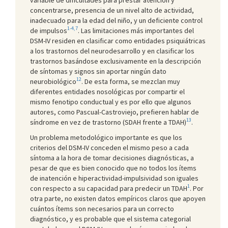
concentrarse, presencia de un nivel alto de actividad,
inadecuado para la edad del niño, y un deficiente control
1-4,7
de impulsos
. Las limitaciones más importantes del
DSM-IV residen en clasificar como entidades psiquiátricas
a los trastornos del neurodesarrollo y en clasificar los
trastornos basándose exclusivamente en la descripción
de síntomas y signos sin aportar ningún dato
12
neurobiológico
. De esta forma, se mezclan muy
diferentes entidades nosológicas por compartir el
mismo fenotipo conductual y es por ello que algunos
autores, como Pascual-Castroviejo, prefieren hablar de
13
síndrome en vez de trastorno (SDAH frente a TDAH)
.
Un problema metodológico importante es que los
criterios del DSM-IV conceden el mismo peso a cada
síntoma a la hora de tomar decisiones diagnósticas, a
pesar de que es bien conocido que no todos los ítems
de inatención e hiperactividad-impulsividad son iguales
1
con respecto a su capacidad para predecir un TDAH
. Por
otra parte, no existen datos empíricos claros que apoyen
cuántos ítems son necesarios para un correcto
diagnóstico, y es probable que el sistema categorial