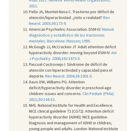
2011
.
Peña JA, Montiel-Nava C. Trastorno por déficit de
atención/hiperactividad: ¿mito o realidad?
Rev
Neurol. 2003;36:173-9
.
American Psychiatric Association. DSM-IV.
Manual
diagnóstico y estadístico de los trastornos
mentales. Barcelona: Masson; 1995
.
McGough JJ, McCracken JT. Adult attention deficit
hyperactivity disorder: moving beyond DSM-IV.
Am
J Psychiatry. 2006;163:1673-5
.
Pascual-Castroviejo I. Síndrome de déficit de
atención con hiperactividad y capacidad para el
deporte.
Rev Neurol. 2004;38:1001-5
.
Davis DW, Williams PG. Attention
deficit/hyperactivity disorder in preschool-age
children: issues and concerns.
Clin Pediatr (Phila).
2011;50:144-52
.
NHS. National Institute for Health and Excellence.
NICE clinical guideline 72 (CG72). Attention deficit
hyperactivity disorder (ADHD): NICE guideline.
Diagnosis and management of ADHD in children,
young people and adults. London: National Institute