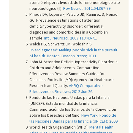
atención/hiperactividad: de lo fenomenológico a lo
neurobiológico (II).
Rev Neurol. 2012;54:367-79
.
Pineda DA, Lopera F, Palacio JD, Ramírez D, Henao
GC. Prevalence estimations of attention
deficit/hyperactivity disorder: differential
diagnoses and comorbidities in a Colombian
sample.
Int J Neurosci. 2003;113:49-71
.
Welch HG, Schwartz LM, Woloshin S.
Overdiagnosed: Making people sick in the pursuit
of health. Boston: Beacon Press; 2011
.
John M. Attention Deficit Hyperactivity Disorder in
Children and Adolescents. Comparative
Effectiveness Review Summary Guides for
Clinicians. Rockville (MD): Agency for Healthcare
Research and Quality.
AHRQ Comparative
Effectiveness Reviews; 2012 Jun 26
.
Fondo de las Naciones Unidas para la Infancia
(UNICEF). Estado mundial de la infancia.
Conmemoración de los 20 años de la Convención
sobre los Derechos del Niño.
New York: Fondo de
las Naciones Unidas para la Infancia (UNICEF); 2009
.
World Health Organization (WHO).
Mental Health
Atlas 2011. Geneva: World Health Organization;