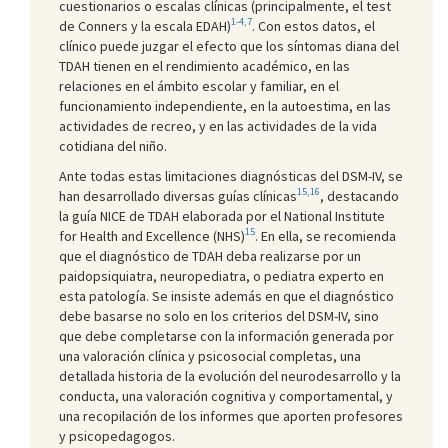
cuestionarios o escalas clínicas (principalmente, el test
1-4,7
de Conners y la escala EDAH)
. Con estos datos, el
clínico puede juzgar el efecto que los síntomas diana del
TDAH tienen en el rendimiento académico, en las
relaciones en el ámbito escolar y familiar, en el
funcionamiento independiente, en la autoestima, en las
actividades de recreo, y en las actividades de la vida
cotidiana del niño.
Ante todas estas limitaciones diagnósticas del DSM-IV, se
15,16
han desarrollado diversas guías clínicas
, destacando
la guía NICE de TDAH elaborada por el National Institute
15
for Health and Excellence (NHS)
. En ella, se recomienda
que el diagnóstico de TDAH deba realizarse por un
paidopsiquiatra, neuropediatra, o pediatra experto en
esta patología. Se insiste además en que el diagnóstico
debe basarse no solo en los criterios del DSM-IV, sino
que debe completarse con la información generada por
una valoración clínica y psicosocial completas, una
detallada historia de la evolución del neurodesarrollo y la
conducta, una valoración cognitiva y comportamental, y
una recopilación de los informes que aporten profesores
y psicopedagogos.