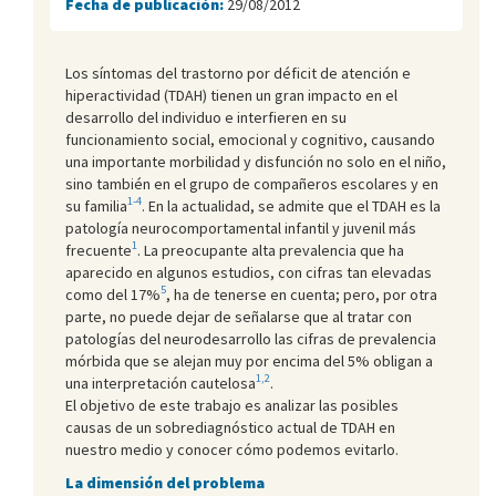
Fecha de publicación:
29/08/2012
Los síntomas del trastorno por déficit de atención e
hiperactividad (TDAH) tienen un gran impacto en el
desarrollo del individuo e interfieren en su
funcionamiento social, emocional y cognitivo, causando
una importante morbilidad y disfunción no solo en el niño,
sino también en el grupo de compañeros escolares y en
1-4
su familia
. En la actualidad, se admite que el TDAH es la
patología neurocomportamental infantil y juvenil más
1
frecuente
. La preocupante alta prevalencia que ha
aparecido en algunos estudios, con cifras tan elevadas
5
como del 17%
, ha de tenerse en cuenta; pero, por otra
parte, no puede dejar de señalarse que al tratar con
patologías del neurodesarrollo las cifras de prevalencia
mórbida que se alejan muy por encima del 5% obligan a
1,2
una interpretación cautelosa
.
El objetivo de este trabajo es analizar las posibles
causas de un sobrediagnóstico actual de TDAH en
nuestro medio y conocer cómo podemos evitarlo.
La dimensión del problema