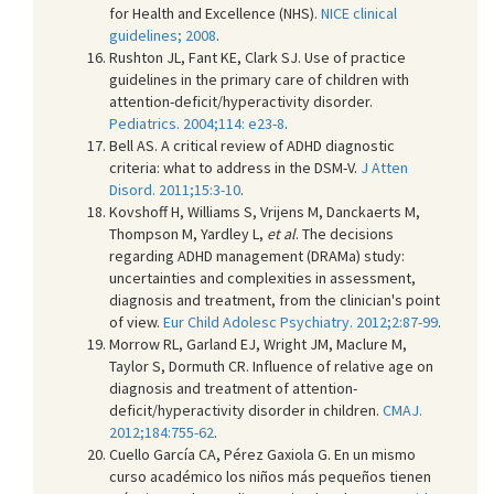
for Health and Excellence (NHS).
NICE clinical
guidelines; 2008
.
Rushton JL, Fant KE, Clark SJ. Use of practice
guidelines in the primary care of children with
attention-deficit/hyperactivity disorder.
Pediatrics. 2004;114: e23-8
.
Bell AS. A critical review of ADHD diagnostic
criteria: what to address in the DSM-V.
J Atten
Disord. 2011;15:3-10
.
Kovshoff H, Williams S, Vrijens M, Danckaerts M,
Thompson M, Yardley L,
et al
. The decisions
regarding ADHD management (DRAMa) study:
uncertainties and complexities in assessment,
diagnosis and treatment, from the clinician's point
of view.
Eur Child Adolesc Psychiatry. 2012;2:87-99
.
Morrow RL, Garland EJ, Wright JM, Maclure M,
Taylor S, Dormuth CR. Influence of relative age on
diagnosis and treatment of attention-
deficit/hyperactivity disorder in children.
CMAJ.
2012;184:755-62
.
Cuello García CA, Pérez Gaxiola G. En un mismo
curso académico los niños más pequeños tienen