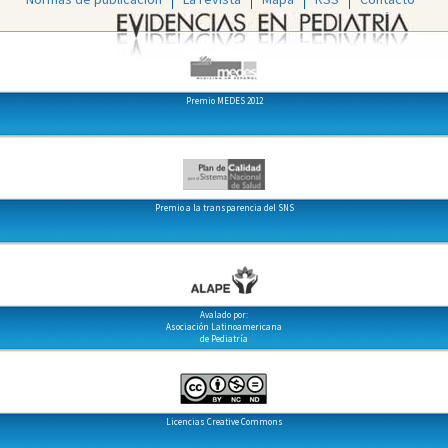
Premio MEDES 2012
Premio a la transparencia del SNS
Avalado por:
Asociación Latinoamericana
de Pediatría
Licencias Creative Commons