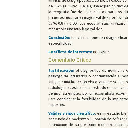
análisis de subgrupo, excluyendo 13 casos co
del 86% (IC 95%: 71 a 94), una especificidad del
la ecografía fue de 7 ±2 minutos para los c
primeros mostraron mayor validez pero sin di
95%: 0,87 a 0,99). Los ecografistas analizaron
mostraron una muy baja validez.
Conclusión:
los clínicos pueden diagnosticar
especificidad.
Conflicto de intereses:
no existe.
Comentario Crítico
Justificación:
el diagnóstico de neumonía e
hallazgo de infiltrados o condensación supon
subyace una infección vírica. Aunque se han 
radiológicos, estos han mostrado escaso valo
tiempo; su empleo por un ecografista experim
Para considerar la factibilidad de la implan
expertos.
Validez y rigor científico:
es un estudio bie
adecuada de pacientes. El patrón de referenci
estimación de su precisión (concordancia i