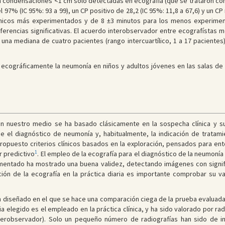
n condensaciones <1 cm solo detectadas en ecografía (que se trataron com
 97% (IC 95%: 93 a 99), un CP positivo de 28,2 (IC 95%: 11,8 a 67,6) y un CP 
línicos más experimentados y de 8 ±3 minutos para los menos experimen
ferencias significativas. El acuerdo interobservador entre ecografístas 
 una mediana de cuatro pacientes (rango intercuartílico, 1 a 17 pacientes).
 ecográficamente la neumonía en niños y adultos jóvenes en las salas de 
n nuestro medio se ha basado clásicamente en la sospecha clínica y su 
e el diagnóstico de neumonía y, habitualmente, la indicación de tratami
propuesto criterios clínicos basados en la exploración, pensados para en
1
r predictivo
. El empleo de la ecografía para el diagnóstico de la neumoní
entado ha mostrado una buena validez, detectando imágenes con signific
tación de la ecografía en la práctica diaria es importante comprobar su 
n diseñado en el que se hace una comparación ciega de la prueba evaluada
a elegido es el empleado en la práctica clínica, y ha sido valorado por r
nterobservador). Solo un pequeño número de radiografías han sido de i