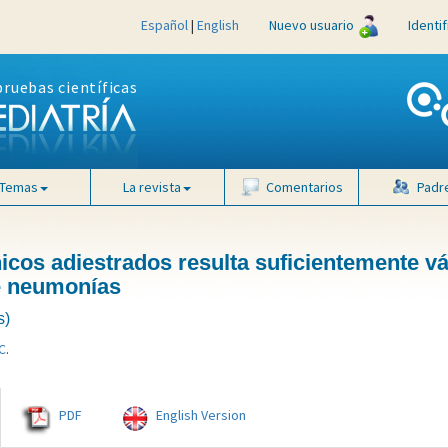
Español
|
English
Nuevo usuario
Identi
pruebas científicas
Temas
La revista
Comentarios
Padr
nicos adiestrados resulta suficientemente vá
de neumonías
s)
C
.
PDF
English Version