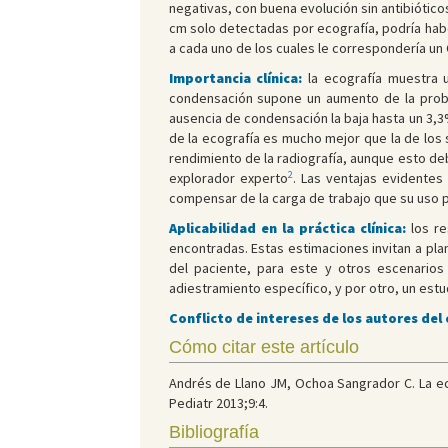
negativas, con buena evolución sin antibiótico
cm solo detectadas por ecografía, podría hab
a cada uno de los cuales le correspondería un 
Importancia clínica:
la ecografía muestra u
condensación supone un aumento de la proba
ausencia de condensación la baja hasta un 3,3%
de la ecografía es mucho mejor que la de los s
rendimiento de la radiografía, aunque esto d
2
explorador experto
. Las ventajas evidentes
compensar de la carga de trabajo que su uso 
Aplicabilidad en la práctica clínica:
los r
encontradas. Estas estimaciones invitan a pla
del paciente, para este y otros escenarios 
adiestramiento específico, y por otro, un estu
Conflicto de intereses de los autores del
Cómo citar este artículo
Andrés de Llano JM, Ochoa Sangrador C. La eco
Pediatr 2013;9:4.
Bibliografía