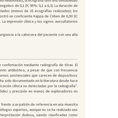
o neumonías), la ecografía tuvo una sensibilidad
negativo de 0,1 (IC 95%: 0,1 a 0,3). La duración de
tados (menos de 25 ecografías realizadas); los
mostró un coeficiente Kappa de Cohen de 0,93 (IC
 La impresión clínica y los signos auscultatorios
urgencia a la cabecera del paciente con una alta
confirmación mediante radiografía de tórax. El
ento antibiótico, a pesar de que con frecuencia
tornos asistenciales que carecen de dispositivos
a ha sido documentado en la literatura desde hace
2
ación clínica no detectadas por la radiografía
.
validez y precisión en manos de exploradores no
 frente a un patrón de referencia en una muestra
adiólogos expertos, aunque no se ha realizado una
nterpretación dudosa, siendo clasificadas como