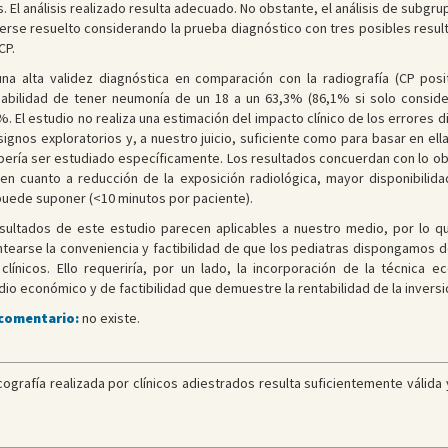
s. El análisis realizado resulta adecuado. No obstante, el análisis de subg
erse resuelto considerando la prueba diagnóstico con tres posibles resul
CP.
na alta validez diagnóstica en comparación con la radiografía (CP posi
bilidad de tener neumonía de un 18 a un 63,3% (86,1% si solo consid
. El estudio no realiza una estimación del impacto clínico de los errores d
ignos exploratorios y, a nuestro juicio, suficiente como para basar en ella
ebería ser estudiado específicamente. Los resultados concuerdan con lo o
 en cuanto a reducción de la exposición radiológica, mayor disponibilid
puede suponer (<10 minutos por paciente).
esultados de este estudio parecen aplicables a nuestro medio, por lo 
ntearse la conveniencia y factibilidad de que los pediatras dispongamos 
clínicos. Ello requeriría, por un lado, la incorporación de la técnica
dio económico y de factibilidad que demuestre la rentabilidad de la inversi
 comentario:
no existe.
grafía realizada por clínicos adiestrados resulta suficientemente válida 