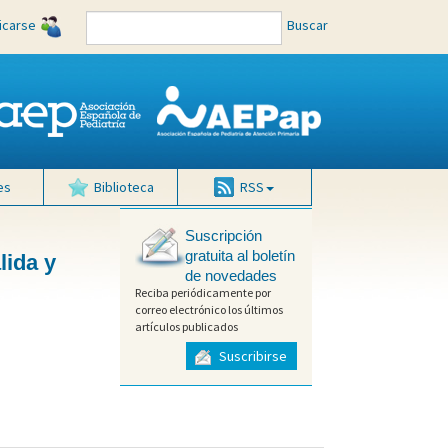
ficarse
Buscar
es
Biblioteca
RSS
Suscripción
gratuita al boletín
lida y
de novedades
Reciba periódicamente por
correo electrónico los últimos
artículos publicados
Suscribirse