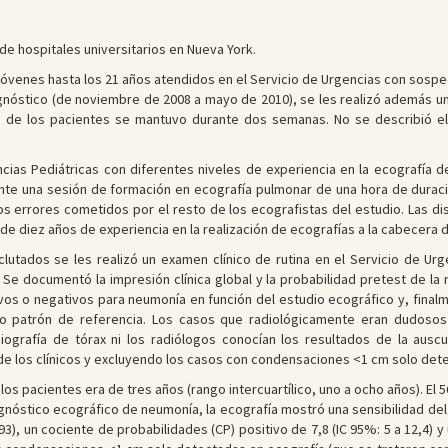
e hospitales universitarios en Nueva York.
 jóvenes hasta los 21 años atendidos en el Servicio de Urgencias con sosp
agnóstico (de noviembre de 2008 a mayo de 2010), se les realizó además un
co de los pacientes se mantuvo durante dos semanas. No se describió el
ias Pediátricas con diferentes niveles de experiencia en la ecografía de
ante una sesión de formación en ecografía pulmonar de una hora de duraci
os errores cometidos por el resto de los ecografistas del estudio. Las dis
de diez años de experiencia en la realización de ecografías a la cabecera d
clutados se les realizó un examen clínico de rutina en el Servicio de Urg
. Se documentó la impresión clínica global y la probabilidad pretest de l
vos o negativos para neumonía en función del estudio ecográfico y, finalm
 patrón de referencia. Los casos que radiológicamente eran dudosos se
iografía de tórax ni los radiólogos conocían los resultados de la auscul
e los clínicos y excluyendo los casos con condensaciones <1 cm solo det
os pacientes era de tres años (rango intercuartílico, uno a ocho años). El
iagnóstico ecográfico de neumonía, la ecografía mostró una sensibilidad del
93), un cociente de probabilidades (CP) positivo de 7,8 (IC 95%: 5 a 12,4) y 