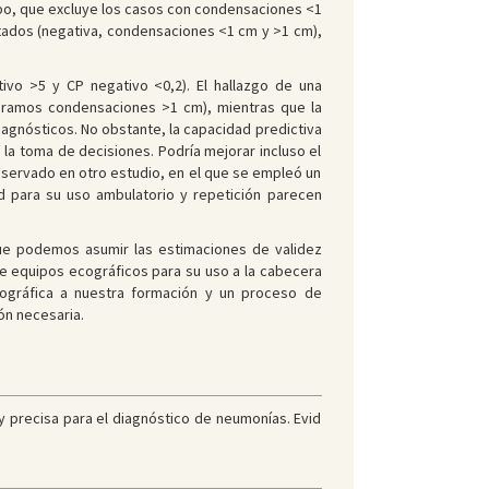
rupo, que excluye los casos con condensaciones <1
tados (negativa, condensaciones <1 cm y >1 cm),
tivo >5 y CP negativo <0,2). El hallazgo de una
eramos condensaciones >1 cm), mientras que la
iagnósticos. No obstante, la capacidad predictiva
 la toma de decisiones. Podría mejorar incluso el
bservado en otro estudio, en el que se empleó un
ad para su uso ambulatorio y repetición parecen
que podemos asumir las estimaciones de validez
de equipos ecográficos para su uso a la cabecera
 ecográfica a nuestra formación y un proceso de
ón necesaria.
y precisa para el diagnóstico de neumonías. Evid