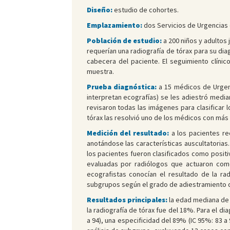
Diseño:
estudio de cohortes.
Emplazamiento:
dos Servicios de Urgencias d
Población de estudio:
a 200 niños y adultos
requerían una radiografía de tórax para su di
cabecera del paciente. El seguimiento clíni
muestra.
Prueba diagnóstica:
a 15 médicos de Urgenc
interpretan ecografías) se les adiestró medi
revisaron todas las imágenes para clasificar l
tórax las resolvió uno de los médicos con más 
Medición del resultado:
a los pacientes re
anotándose las características auscultatorias
los pacientes fueron clasificados como positi
evaluadas por radiólogos que actuaron como
ecografistas conocían el resultado de la rad
subgrupos según el grado de adiestramiento d
Resultados principales:
la edad mediana de l
la radiografía de tórax fue del 18%. Para el d
a 94), una especificidad del 89% (IC 95%: 83 a 