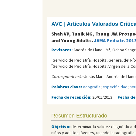
AVC | Artículos Valorados Críti
Shah VP, Tunik MG, Tsung JW. Prospe
and Young Adults.
JAMA Pediatr. 201
1
Revisores:
Andrés de Llano JM
, Ochoa Sangr
1
Servicio de Pediatría. Hospital General del Río
2
Servicio de Pediatría. Hospital Virgen de la C
Correspondencia:
Jesús María Andrés de Llano.
Palabras clave:
ecografía
;
especificidad
;
ne
Fecha de recepción:
26/01/2013
Fecha de
Resumen Estructurado
Objetivo:
determinar la validez diagnóstica d
niños y adultos jóvenes, usando la radiografía