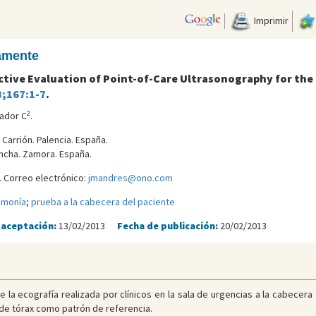
Imprimir
camente
ctive Evaluation of Point-of-Care Ultrasonography for the
3;167:1-7
.
2
ador C
.
 Carrión. Palencia. España.
oncha. Zamora. España.
 Correo electrónico:
jmandres@ono.com
umonía
;
prueba a la cabecera del paciente
 aceptación:
13/02/2013
Fecha de publicación:
20/02/2013
e la ecografía realizada por clínicos en la sala de urgencias a la cabecer
 de tórax como patrón de referencia.