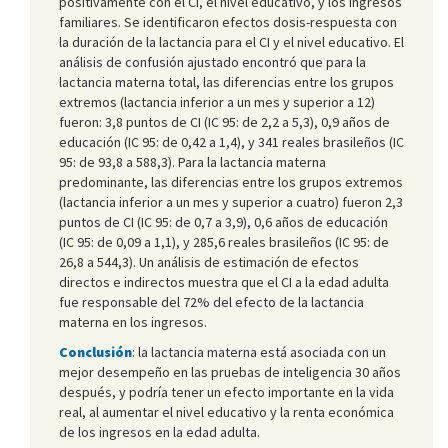
positivamente con el CI, el nivel educativo, y los ingresos
familiares. Se identificaron efectos dosis-respuesta con
la duración de la lactancia para el CI y el nivel educativo. El
análisis de confusión ajustado encontró que para la
lactancia materna total, las diferencias entre los grupos
extremos (lactancia inferior a un mes y superior a 12)
fueron: 3,8 puntos de CI (IC 95: de 2,2 a 5,3), 0,9 años de
educación (IC 95: de 0,42 a 1,4), y 341 reales brasileños (IC
95: de 93,8 a 588,3). Para la lactancia materna
predominante, las diferencias entre los grupos extremos
(lactancia inferior a un mes y superior a cuatro) fueron 2,3
puntos de CI (IC 95: de 0,7 a 3,9), 0,6 años de educación
(IC 95: de 0,09 a 1,1), y 285,6 reales brasileños (IC 95: de
26,8 a 544,3). Un análisis de estimación de efectos
directos e indirectos muestra que el CI a la edad adulta
fue responsable del 72% del efecto de la lactancia
materna en los ingresos.
Conclusión
: la lactancia materna está asociada con un
mejor desempeño en las pruebas de inteligencia 30 años
después, y podría tener un efecto importante en la vida
real, al aumentar el nivel educativo y la renta económica
de los ingresos en la edad adulta.