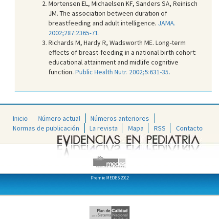
Mortensen EL, Michaelsen KF, Sanders SA, Reinisch
JM. The association between duration of
breastfeeding and adult intelligence.
JAMA.
2002;287:2365-71.
Richards M, Hardy R, Wadsworth ME. Long-term
effects of breast-feeding in a national birth cohort:
educational attainment and midlife cognitive
function.
Public Health Nutr. 2002;5:631-35.
Inicio
Número actual
Números anteriores
Normas de publicación
La revista
Mapa
RSS
Contacto
Premio MEDES 2012