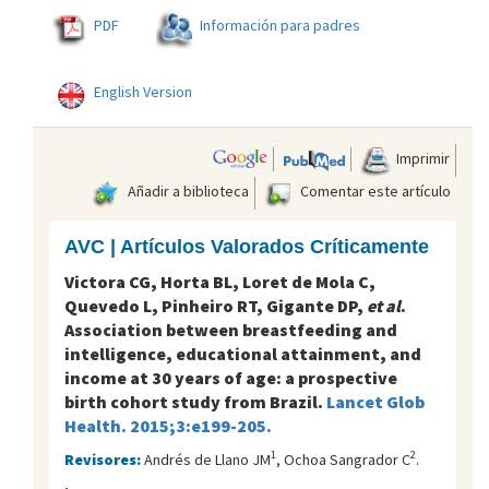
PDF
Información para padres
English Version
Imprimir
Añadir a biblioteca
Comentar este artículo
AVC | Artículos Valorados Críticamente
Victora CG, Horta BL, Loret de Mola C,
Quevedo L, Pinheiro RT, Gigante DP,
et al
.
Association between breastfeeding and
intelligence, educational attainment, and
income at 30 years of age: a prospective
birth cohort study from Brazil.
Lancet Glob
Health. 2015;3:e199-205.
1
2
Revisores:
Andrés de Llano JM
, Ochoa Sangrador C
.