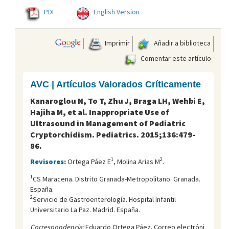
PDF
English Version
Imprimir
Añadir a biblioteca
Comentar este artículo
AVC | Artículos Valorados Críticamente
Kanaroglou N, To T, Zhu J, Braga LH, Wehbi E,
Hajiha M, et al. Inappropriate Use of
Ultrasound in Management of Pediatric
Cryptorchidism. Pediatrics. 2015;136:479-
86.
1
2
Revisores:
Ortega Páez E
, Molina Arias M
.
1
CS Maracena. Distrito Granada-Metropolitano. Granada.
España.
2
Servicio de Gastroenterología. Hospital Infantil
Universitario La Paz. Madrid. España.
Correspondencia:
Eduardo Ortega Páez. Correo electróni