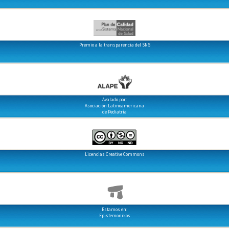
Premio a la transparencia del SNS
Avalado por:
Asociación Latinoamericana
de Pediatría
Licencias Creative Commons
Estamos en:
Epistemonikos