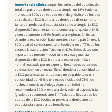
Importancia clínica:
según los autores del estudio, del
total de pacientes derivados a cirugía, un 33% tenían al
menos una ECO, con retraso en el diagnóstico de los que
se realizaron ECO frente a los derivados directamente
tanto del pediatra al especialista como a cirugía. La ECO
diagnosticó incorrectamente como criptorquidia el 84%
y correctamente el 54% frente a la exploración física.
Usando la exploración bajo anestesia como patrón oro, la
ECO localizó correctamente el testículo en el 77% de los
casos y la exploración física en el 81%. Estos datos son
importantes porque muestran la escasa ganancia
diagnóstica de la ECO frente a la exploración física
normal realizada por un experto. Resultados parecidos
2
se describen en un metanálisis
donde la sensibilidad de
la ECO para localizar el testículo no palpable tuvo una
sensibilidad del 45% y una especificidad del 75%, de
hecho, la American Urology Asociaton (AUA) no
recomienda la ECO previa a la derivación al especialista
3
(grado de recomendación B)
. Todo esto lleva a que los
costes de la ECO testicular previa a la derivación del
especialista supere a los beneficios.
Aplicabilidad en la práctica clínica:
a pesar de las