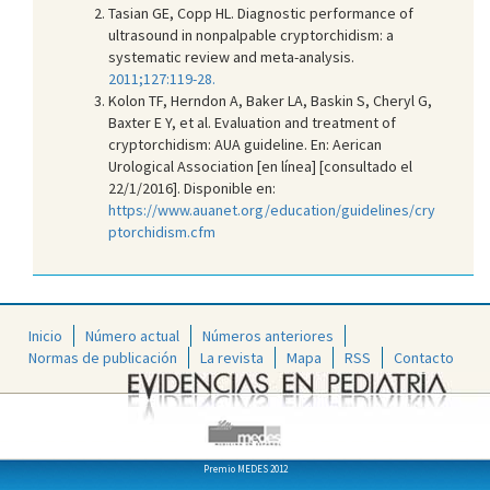
Tasian GE, Copp HL. Diagnostic performance of
ultrasound in nonpalpable cryptorchidism: a
systematic review and meta-analysis.
2011;127:119-28.
Kolon TF, Herndon A, Baker LA, Baskin S, Cheryl G,
Baxter E Y, et al. Evaluation and treatment of
cryptorchidism: AUA guideline. En: Aerican
Urological Association [en línea] [consultado el
22/1/2016]. Disponible en:
https://www.auanet.org/education/guidelines/cry
ptorchidism.cfm
Inicio
Número actual
Números anteriores
Normas de publicación
La revista
Mapa
RSS
Contacto
Premio MEDES 2012