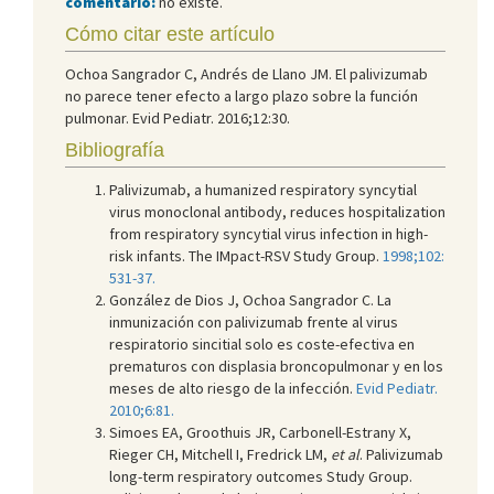
comentario:
no existe.
Cómo citar este artículo
Ochoa Sangrador C, Andrés de Llano JM. El palivizumab
no parece tener efecto a largo plazo sobre la función
pulmonar. Evid Pediatr. 2016;12:30.
Bibliografía
Palivizumab, a humanized respiratory syncytial
virus monoclonal antibody, reduces hospitalization
from respiratory syncytial virus infection in high-
risk infants. The IMpact-RSV Study Group.
1998;102:
531-37.
González de Dios J, Ochoa Sangrador C. La
inmunización con palivizumab frente al virus
respiratorio sincitial solo es coste-efectiva en
prematuros con displasia broncopulmonar y en los
meses de alto riesgo de la infección.
Evid Pediatr.
2010;6:81.
Simoes EA, Groothuis JR, Carbonell-Estrany X,
Rieger CH, Mitchell I, Fredrick LM,
et al
. Palivizumab
long-term respiratory outcomes Study Group.