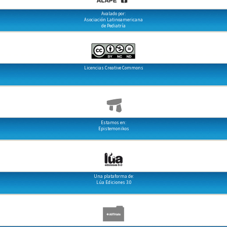
Avalado por:
Asociación Latinoamericana
de Pediatría
Licencias Creative Commons
Estamos en:
Epistemonikos
Una plataforma de:
Lúa Ediciones 3.0