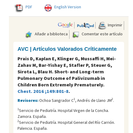
PDF
English Version
Imprimir
Añadir a biblioteca
Comentar este artículo
AVC | Artículos Valorados Críticamente
Prais D, Kaplan E, Klinger G, Mussaffi H, Mei-
Zahav M, Bar-Yishay E, Stafler P, Steuer G,
Sirota L, Blau H. Short- and Long-term
Pulmonary Outcome of Palivizumab in
Children Born Extremely Prematurely.
Chest. 2016 ;149:801-8
.
1
2
Revisores:
Ochoa Sangrador C
, Andrés de Llano JM
.
1
Servicio de Pediatría. Hospital Virgen de la Concha.
Zamora. España.
2
Servicio de Pediatría. Hospital General del Río Carrión.
Palencia. España.