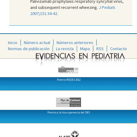
Palivizumab prophylaxis respiratory syncytial virus,
and subsequent recurrent wheezing.
J Pediatr.
2007;151:34-42.
Inicio
Número actual
Números anteriores
Normas de publicación
La revista
Mapa
RSS
Contacto
Premio MEDES 2012
Premio a la transparencia del SNS