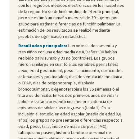
con los registros médicos electrónicos en los hospitales
de la región. No se definió medida de efecto principal,
pero se estimó un tamaño muestral de 30 sujetos por
grupo para estimar diferencias de función pulmonar. La
estimación de los resultados se realizó mediante
pruebas de significación estadística.
Resultados principales:
fueron incluidos sesenta y
tres niños con una edad media de 8,9 años; 30 habían
recibido palivizumab y 33 no (controles). Los grupos
fueron similares en cuanto a las variables perinatales:
sexo, edad gestacional, peso al nacimiento, corticoides
antenatales y postnatales, días de ventilación mecánica
o CPAP, días de oxigenoterapia, displasia
broncopulmonar, oxigenoterapia a las 36 semanas o al
alta a su domicilio. En los dos primeros años de vida la
cohorte tratada presentó una menor incidencia de
episodios de sibilancias e ingresos (tabla 1). En la
inclusión al estudio en edad escolar (media de edad 8,8
años) los grupos no presentaron diferencias respecto a
edad, peso, talla, índice de masa corporal (IMC),
tabaquismo pasivo, historia familiar o personal de
eczema o rinitis alérgica, asma o sibilancias durante el