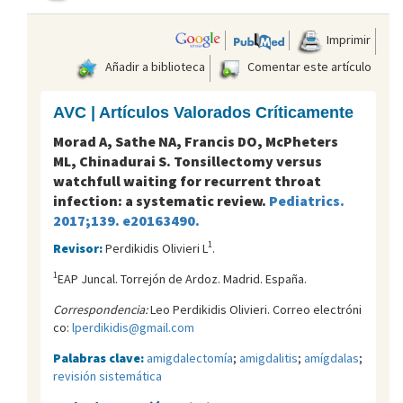
Imprimir
Añadir a biblioteca
Comentar este artículo
AVC | Artículos Valorados Críticamente
Morad A, Sathe NA, Francis DO, McPheters
ML, Chinadurai S. Tonsillectomy versus
watchfull waiting for recurrent throat
infection: a systematic review.
Pediatrics.
2017;139. e20163490.
1
Revisor:
Perdikidis Olivieri L
.
1
EAP Juncal. Torrejón de Ardoz. Madrid. España.
Correspondencia:
Leo Perdikidis Olivieri. Correo electróni
co:
lperdikidis@gmail.com
Palabras clave:
amigdalectomía
;
amigdalitis
;
amígdalas
;
revisión sistemática