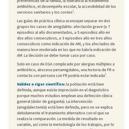
preferencias de la familia, la tolerancia al tratamiento
antibiótico, el desempeño escolar, la accesibilidad de los
1
servicios sanitarios y los costes
.
Las guías de práctica clínica aconsejan separar en dos
grupos los casos de amigdalitis: afectación grave (≥ 7
episodios al año documentados, ≥ 5 episodios año en
dos años consecutivos, ≥ 3 episodios año en tres años
consecutivos como indicación de AM, y los afectados de
manera leve moderada en los que no habría indicación de
AM. La decisión se debe tomar caso por caso.
Solo en caso de EGA complicado por alergias múltiples a
antibiótico, absceso periamigdalino, una historia de FR o
2
contacto con persona con FR podría estar indicada
.
Validez o rigor científico:
la población está bien
definida, aunque existe imprecisión en el diagnóstico
porque muchos estudios emplean una definición clínica
general (dolor de garganta). La intervención
(amigdalectomía) está bien definida, pero no se explica
debidamente el tratamiento alternativo con el que se
realiza la comparación. La medida de resultado es
variable, así como la metodología de los trabajos, por lo