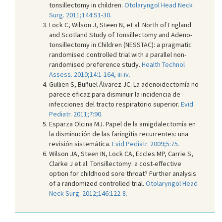
tonsillectomy in children.
Otolaryngol Head Neck
Surg. 2011;144:S1-30.
Lock C, Wilson J, Steen N, et al. North of England
and Scotland Study of Tonsillectomy and Adeno-
tonsillectomy in Children (NESSTAC): a pragmatic
randomised controlled trial with a parallel non-
randomised preference study.
Health Technol
Assess. 2010;14:1-164, iii-iv.
Gullien S, Buñuel Álvarez JC. La adenoidectomía no
parece eficaz para disminuir la incidencia de
infecciones del tracto respiratorio superior.
Evid
Pediatr. 2011;7:90.
Esparza Olcina MJ. Papel de la amigdalectomía en
la disminución de las faringitis recurrentes: una
revisión sistemática.
Evid Pediatr. 2009;5:75.
Wilson JA, Steen IN, Lock CA, Eccles MP, Carrie S,
Clarke J et al. Tonsillectomy: a cost-effective
option for childhood sore throat? Further analysis
of a randomized controlled trial.
Otolaryngol Head
Neck Surg. 2012;146:122-8.