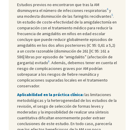
Estudios previos no encontraron que tras la AM
4
disminuyera el número de infecciones respiratorias
y
5
una modesta disminución de las faringitis recidivantes
.
Un estudio de coste-efectividad de la amigdalectomía en
comparación con el tratamiento médico para reducir la
frecuencia de amigdalitis en niños en edad escolar
concluye que puede reducir globalmente episodios de
amigdalitis en los dos años posteriores (IC 95: 0,61 a 5,2)
a un coste razonable (disminución de 261 [IC 95: 161 a
586] libras por episodio de “amigdalitis” (afectación de
6
garganta) evitado
. Además, debemos tener en cuenta el
riesgo de complicaciones graves por AM podrían
sobrepasar a los riesgos de fiebre reumática y
complicaciones supuradas locales en el tratamiento
conservador.
Aplicabilidad en la práctica clínica:
las limitaciones
metodológicas y la heterogeneidad de los estudios de la
revisión, el sesgo de selección de formas leves y
moderadas y la imposibilidad de realizar una síntesis
cuantitativa dificultan enormemente poder extraer
conclusiones de este estudio. En todo caso, parecería
que los efectos beneficiosos de la AM son poco