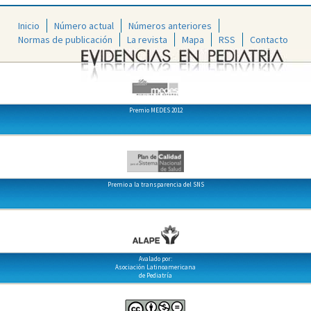
Inicio
Número actual
Números anteriores
Normas de publicación
La revista
Mapa
RSS
Contacto
Premio MEDES 2012
Premio a la transparencia del SNS
Avalado por:
Asociación Latinoamericana
de Pediatría