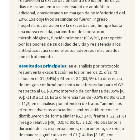
resolvieron la exacerbación dentro de los primeros 21
días de tratamiento sin necesidad de antibiótico
adicional, considerando un margen de no inferioridad del
20%. Los objetivos secundarios fueron: ingreso
hospitalario, duración de la exacerbación, tiempo hasta
una nueva recaída, parámetros de laboratorio,
microbiológicos, función pulmonar (FEV
%), percepción
1
por los padres de su calidad de vida y resistencia a los
antibióticos, así como efectos adversos relacionados
con el tratamiento.
Resultados principales:
en el análisis por protocolo
resuelven la exacerbación en los primeros 21 días 73
niños en el G1 (84%) y 61 en el G2 (83,6%). La diferencia
de riesgos confirmó por tanto no inferioridad para el G2
respecto al G1 (-0,3%; intervalo de confianza del 95% [IC
95]: -11,8 a 11,1). Esta diferencia fue de -0,5% (IC 95: -12,9
a 11,9) en el análisis por intención de tratar. También los
efectos adversos asociados a ambos antibióticos se
distribuyeron de forma similar (G1: 24% frente a G2: 21%)
(riesgo relativo [RR]: 0,9; IC 95: 0,5 a 1,5). No obstante la
duración de las exacerbaciones, en promedio, se redujo
de manera significativa en el G1 (14 días [8-16]) con