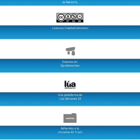
de Pediatría
Licencias Creative Commons
Estamos en:
Epistemonikos
Una plataforma de:
Lúa Ediciones 3.0
Adheridos a la
iniciativa All Trials