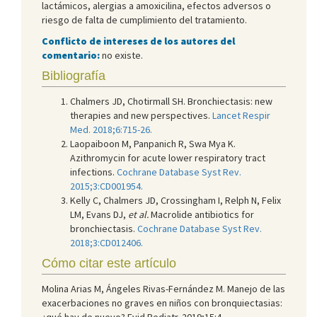
lactámicos, alergias a amoxicilina, efectos adversos o
riesgo de falta de cumplimiento del tratamiento.
Conflicto de intereses de los autores del
comentario:
no existe.
Bibliografía
Chalmers JD, Chotirmall SH. Bronchiectasis: new
therapies and new perspectives.
Lancet Respir
Med. 2018;6:715-26.
Laopaiboon M, Panpanich R, Swa Mya K.
Azithromycin for acute lower respiratory tract
infections.
Cochrane Database Syst Rev.
2015;3:CD001954.
Kelly C, Chalmers JD, Crossingham I, Relph N, Felix
LM, Evans DJ,
et al.
Macrolide antibiotics for
bronchiectasis.
Cochrane Database Syst Rev.
2018;3:CD012406.
Cómo citar este artículo
Molina Arias M, Ángeles Rivas-Fernández M. Manejo de las
exacerbaciones no graves en niños con bronquiectasias:
¿qué hay de nuevo? Evid Pediatr. 2019;15:4.