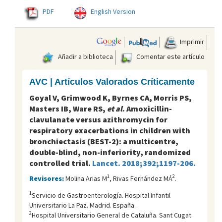
PDF
English Version
Imprimir
Añadir a biblioteca
Comentar este artículo
AVC | Artículos Valorados Críticamente
Goyal V, Grimwood K, Byrnes CA, Morris PS,
Masters IB, Ware RS,
et al
. Amoxicillin-
clavulanate versus azithromycin for
respiratory exacerbations in children with
bronchiectasis (BEST-2): a multicentre,
double-blind, non-inferiority, randomized
controlled trial.
Lancet. 2018;392;1197-206.
1
2
Revisores:
Molina Arias M
, Rivas Fernández MÁ
.
1
Servicio de Gastroenterología. Hospital Infantil
Universitario La Paz. Madrid. España.
2
Hospital Universitario General de Cataluña. Sant Cugat