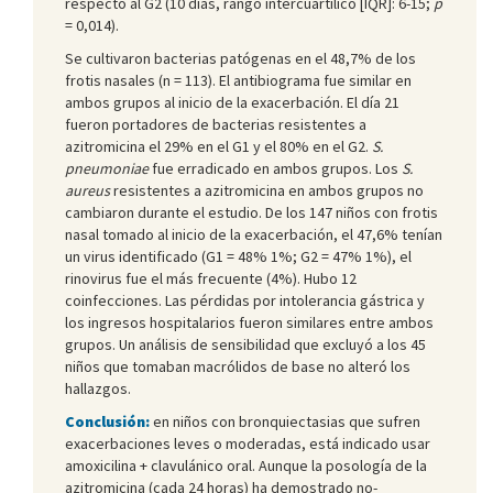
respecto al G2 (10 días, rango intercuartílico [IQR]: 6-15;
p
= 0,014).
Se cultivaron bacterias patógenas en el 48,7% de los
frotis nasales (n = 113). El antibiograma fue similar en
ambos grupos al inicio de la exacerbación. El día 21
fueron portadores de bacterias resistentes a
azitromicina el 29% en el G1 y el 80% en el G2.
S.
pneumoniae
fue erradicado en ambos grupos. Los
S.
aureus
resistentes a azitromicina en ambos grupos no
cambiaron durante el estudio. De los 147 niños con frotis
nasal tomado al inicio de la exacerbación, el 47,6% tenían
un virus identificado (G1 = 48% 1%; G2 = 47% 1%), el
rinovirus fue el más frecuente (4%). Hubo 12
coinfecciones. Las pérdidas por intolerancia gástrica y
los ingresos hospitalarios fueron similares entre ambos
grupos. Un análisis de sensibilidad que excluyó a los 45
niños que tomaban macrólidos de base no alteró los
hallazgos.
Conclusión:
en niños con bronquiectasias que sufren
exacerbaciones leves o moderadas, está indicado usar
amoxicilina + clavulánico oral. Aunque la posología de la
azitromicina (cada 24 horas) ha demostrado no-