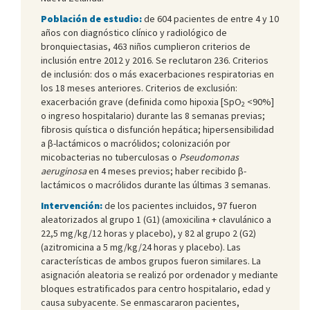
Población de estudio:
de 604 pacientes de entre 4 y 10
años con diagnóstico clínico y radiológico de
bronquiectasias, 463 niños cumplieron criterios de
inclusión entre 2012 y 2016. Se reclutaron 236. Criterios
de inclusión: dos o más exacerbaciones respiratorias en
los 18 meses anteriores. Criterios de exclusión:
exacerbación grave (definida como hipoxia [SpO
<90%]
2
o ingreso hospitalario) durante las 8 semanas previas;
fibrosis quística o disfunción hepática; hipersensibilidad
a β-lactámicos o macrólidos; colonización por
micobacterias no tuberculosas o
Pseudomonas
aeruginosa
en 4 meses previos; haber recibido β-
lactámicos o macrólidos durante las últimas 3 semanas.
Intervención:
de los pacientes incluidos, 97 fueron
aleatorizados al grupo 1 (G1) (amoxicilina + clavulánico a
22,5 mg/kg/12 horas y placebo), y 82 al grupo 2 (G2)
(azitromicina a 5 mg/kg/24 horas y placebo). Las
características de ambos grupos fueron similares. La
asignación aleatoria se realizó por ordenador y mediante
bloques estratificados para centro hospitalario, edad y
causa subyacente. Se enmascararon pacientes,