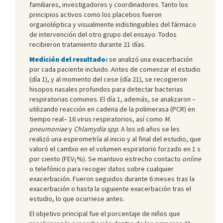
familiares, investigadores y coordinadores. Tanto los
principios activos como los placebos fueron
organoléptica y visualmente indistinguibles del fármaco
de intervención del otro grupo del ensayo. Todos
recibieron tratamiento durante 21 días.
Medición del resultado:
se analizó una exacerbación
por cada paciente incluido. Antes de comenzar el estudio
(día 1), y al momento del cese (día 21), se recogieron
hisopos nasales profundos para detectar bacterias
respiratorias comunes. El día 1, además, se analizaron –
utilizando reacción en cadena de la polimerasa (PCR) en
tiempo real– 16 virus respiratorios, así como
M.
pneumoniae
y
Chlamydia
spp
. A los ≥6 años se les
realizó una espirometría al inicio y al final del estudio, que
valoró el cambio en el volumen espiratorio forzado en 1 s
por ciento (FEV
%). Se mantuvo estrecho contacto
online
1
o telefónico para recoger datos sobre cualquier
exacerbación. Fueron seguidos durante 6 meses tras la
exacerbación o hasta la siguiente exacerbación tras el
estudio, lo que ocurriese antes.
El objetivo principal fue el porcentaje de niños que