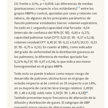
(31 frente a 21%;
p
= 0,054). Las diferencias de medias
1-3
(puntuaciones
z
respecto a los estándares)
entre los
grupos MBPN y control, ajustadas por sexo y relación con
tabaco, de algunos de los principales parámetros de
función pulmonar estudiados fueron: volumen espiratorio
forzado en 1 segundo/capacidad vital forzada: -0,54
(intervalo de confianza del 95% [IC 95]: -0,80 a -0,27);
capacidad pulmonar total (CPT): 0,03 (IC 95: -0,37 a 0,14);
volumen residual/CPT: 0,45 (IC 95: 0,22 a 0,67); DLCO: -0,53
(IC 95: -0,75 a -0,31). En cuanto al SBN2, como indicador
del grado de uniformidad de la distribución gaseosa en
los pulmones, la diferencia de medias ajustada fue:
0,21% N
/l (IC 95: 0,07 a 0,34), lo que indica una menor
2
homogeneidad en el grupo MBPN.
Todo esto se puede traducir como mayor riesgo de
desarrollo de patrones obstructivos en el grupo de
estudio respecto al de control: un 35 respecto a un 14%,
en su mayoría de carácter leve (riesgo relativo: 2,49 [IC
95: 1,48 a 4,18];
odds ratio
: 3,30 [IC 95: 1,48 a 4,18])
*
.
También presentan mayor frecuencia de alteración de la
difusión y distribución de gases. El subgrupo de DBP
presentó mayor riesgo de alteraciones en estos