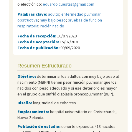
o electrónico:
eduardo.cuestas@gmail.com
Palabras clave:
adulto
;
enfermedad pulmonar
obstructiva
;
muy bajo peso
;
pruebas de funcion
respiratoria
;
recién nacido
Fecha de recepción:
10/07/2020
Fecha de aceptación:
15/07/2020
Fecha de publicación:
09/09/2020
Resumen Estructurado
Objetivo:
determinar si los adultos con muy bajo peso al
nacimiento (MBPN) tienen peor función pulmonar que los
nacidos con peso adecuado y si ese deterioro es mayor
en el grupo que sufrió displasia broncopulmonar (DBP).
Diseño:
longitudinal de cohortes.
Emplazamiento:
hospital universitario en Christchurch,
Nueva Zelanda.
Población de estudio:
cohorte expuesta: 413 nacidos