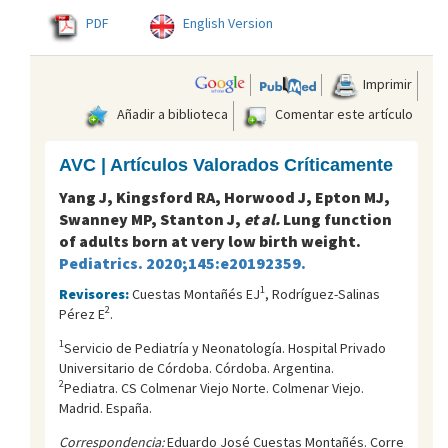
PDF
English Version
Imprimir
Añadir a biblioteca
Comentar este artículo
AVC | Artículos Valorados Críticamente
Yang J, Kingsford RA, Horwood J, Epton MJ,
Swanney MP, Stanton J,
et al.
Lung function
of adults born at very low birth weight.
Pediatrics. 2020;145:e20192359.
1
Revisores:
Cuestas Montañés EJ
, Rodríguez-Salinas
2
Pérez E
.
1
Servicio de Pediatría y Neonatología. Hospital Privado
Universitario de Córdoba. Córdoba. Argentina.
2
Pediatra. CS Colmenar Viejo Norte. Colmenar Viejo.
Madrid. España.
Correspondencia:
Eduardo José Cuestas Montañés. Corre