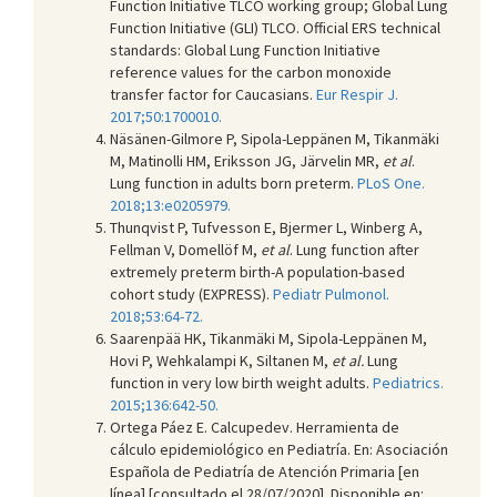
Function Initiative TLCO working group; Global Lung
Function Initiative (GLI) TLCO. Official ERS technical
standards: Global Lung Function Initiative
reference values for the carbon monoxide
transfer factor for Caucasians.
Eur Respir J.
2017;50:1700010.
Näsänen-Gilmore P, Sipola-Leppänen M, Tikanmäki
M, Matinolli HM, Eriksson JG, Järvelin MR,
et al
.
Lung function in adults born preterm.
PLoS One.
2018;13:e0205979.
Thunqvist P, Tufvesson E, Bjermer L, Winberg A,
Fellman V, Domellöf M,
et al
. Lung function after
extremely preterm birth-A population-based
cohort study (EXPRESS).
Pediatr Pulmonol.
2018;53:64-72.
Saarenpää HK, Tikanmäki M, Sipola-Leppänen M,
Hovi P, Wehkalampi K, Siltanen M,
et al.
Lung
function in very low birth weight adults.
Pediatrics.
2015;136:642-50.
Ortega Páez E. Calcupedev. Herramienta de
cálculo epidemiológico en Pediatría. En: Asociación
Española de Pediatría de Atención Primaria [en
línea] [consultado el 28/07/2020]. Disponible en: