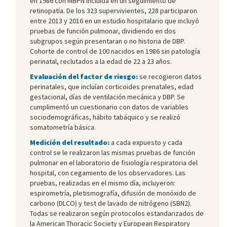
en 1986 con MBPN incluida en un seguimiento de
retinopatía. De los 323 supervivientes, 228 participaron
entre 2013 y 2016 en un estudio hospitalario que incluyó
pruebas de función pulmonar, dividiendo en dos
subgrupos según presentaran o no historia de DBP.
Cohorte de control de 100 nacidos en 1986 sin patología
perinatal, reclutados a la edad de 22 a 23 años.
Evaluación del factor de riesgo:
se recogieron datos
perinatales, que incluían corticoides prenatales, edad
gestacional, días de ventilación mecánica y DBP. Se
cumplimentó un cuestionario con datos de variables
sociodemográficas, hábito tabáquico y se realizó
somatometría básica.
Medición del resultado:
a cada expuesto y cada
control se le realizaron las mismas pruebas de función
pulmonar en el laboratorio de fisiología respiratoria del
hospital, con cegamiento de los observadores. Las
pruebas, realizadas en el mismo día, incluyeron:
espirometría, pletismografía, difusión de monóxido de
carbono (DLCO) y test de lavado de nitrógeno (SBN2).
Todas se realizaron según protocolos estandarizados de
la American Thoracic Society y European Respiratory