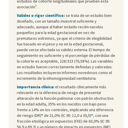
estudios de cohorte longitudinales que prueben esta
4
asociación
.
Validez o rigor científico:
se trata de un estudio bien
diseñado, con un tamaño muestral suficiente y
adecuado, aunque al haber incluido recién nacidos
pequeños para la edad gestacional en vez de
prematuros extremos, ya que el criterio de elegibilidad
fue basado en el peso y no en la edad gestacional,
puede verse afectada su validez externa. El tiempo de
seguimiento es suficiente y el porcentaje de pérdidas de
la cohorte es aceptable, 228/323 (70,58%). Las variables
en estudio fueron correctamente definidas y valoradas.
Los resultados incluyeron informes novedosos como el
incremento de la inhomogeneidad ventilatoria.
Importancia clínica:
el resultado clínicamente más
relevante es la diferencia de riesgo de presentar
alteración de la función pulmonar con patrón obstructivo
en la edad adulta, 35% en los nacidos con bajo peso
frente a 14% en los controles, implicando una diferencia
de riesgo (DR)
*
de 21,0% (IC 95: 12,0 a 30,5)
*
, con una
fracción etiológica en expuestos (FEE) de 63,0% (IC 95:
56,9 a 69,3) y un número de impacto en expuestos (NIE)