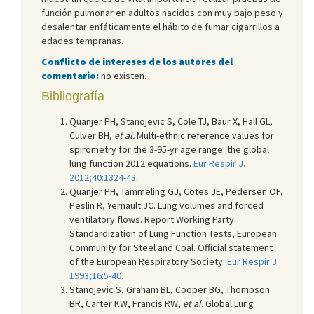
función pulmonar en adultos nacidos con muy bajo peso y
desalentar enfáticamente el hábito de fumar cigarrillos a
edades tempranas.
Conflicto de intereses de los autores del
comentario:
no existen.
Bibliografía
Quanjer PH, Stanojevic S, Cole TJ, Baur X, Hall GL,
Culver BH,
et al.
Multi-ethnic reference values for
spirometry for the 3-95-yr age range: the global
lung function 2012 equations.
Eur Respir J.
2012;40:1324-43.
Quanjer PH, Tammeling GJ, Cotes JE, Pedersen OF,
Peslin R, Yernault JC. Lung volumes and forced
ventilatory flows. Report Working Party
Standardization of Lung Function Tests, European
Community for Steel and Coal. Official statement
of the European Respiratory Society.
Eur Respir J.
1993;16:5-40.
Stanojevic S, Graham BL, Cooper BG, Thompson
BR, Carter KW, Francis RW,
et al.
Global Lung