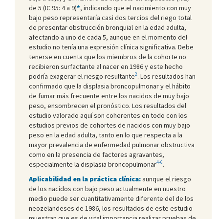
de 5 (IC 95: 4 a 9)
*
, indicando que el nacimiento con muy
bajo peso representaría casi dos tercios del riego total
de presentar obstrucción bronquial en la edad adulta,
afectando a uno de cada 5, aunque en el momento del
estudio no tenía una expresión clínica significativa. Debe
tenerse en cuenta que los miembros de la cohorte no
recibieron surfactante al nacer en 1986 y este hecho
2
podría exagerar el riesgo resultante
. Los resultados han
confirmado que la displasia broncopulmonar y el hábito
de fumar más frecuente entre los nacidos de muy bajo
peso, ensombrecen el pronóstico. Los resultados del
estudio valorado aquí son coherentes en todo con los
estudios previos de cohortes de nacidos con muy bajo
peso en la edad adulta, tanto en lo que respecta a la
mayor prevalencia de enfermedad pulmonar obstructiva
como en la presencia de factores agravantes,
4-6
especialmente la displasia broncopulmonar
.
Aplicabilidad en la práctica clínica:
aunque el riesgo
de los nacidos con bajo peso actualmente en nuestro
medio puede ser cuantitativamente diferente del de los
neozelandeses de 1986, los resultados de este estudio
muestran que es de vital importancia realizar pruebas de