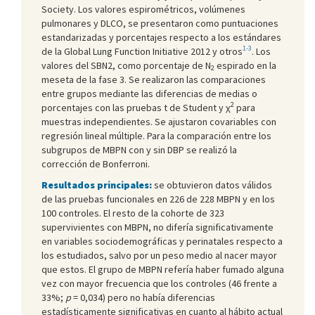
Society. Los valores espirométricos, volúmenes
pulmonares y DLCO, se presentaron como puntuaciones
estandarizadas y porcentajes respecto a los estándares
1-3
de la Global Lung Function Initiative 2012 y otros
. Los
valores del SBN2, como porcentaje de N
espirado en la
2
meseta de la fase 3. Se realizaron las comparaciones
entre grupos mediante las diferencias de medias o
2
porcentajes con las pruebas t de Student y χ
para
muestras independientes. Se ajustaron covariables con
regresión lineal múltiple. Para la comparación entre los
subgrupos de MBPN con y sin DBP se realizó la
corrección de Bonferroni.
Resultados principales:
se obtuvieron datos válidos
de las pruebas funcionales en 226 de 228 MBPN y en los
100 controles. El resto de la cohorte de 323
supervivientes con MBPN, no difería significativamente
en variables sociodemográficas y perinatales respecto a
los estudiados, salvo por un peso medio al nacer mayor
que estos. El grupo de MBPN refería haber fumado alguna
vez con mayor frecuencia que los controles (46 frente a
33%;
p
= 0,034) pero no había diferencias
estadísticamente significativas en cuanto al hábito actual