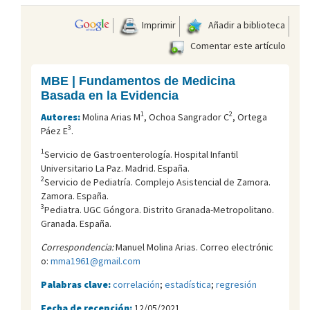
Imprimir
Añadir a biblioteca
Comentar este artículo
MBE | Fundamentos de Medicina
Basada en la Evidencia
1
2
Autores:
Molina Arias M
, Ochoa Sangrador C
, Ortega
3
Páez E
.
1
Servicio de Gastroenterología. Hospital Infantil
Universitario La Paz. Madrid. España.
2
Servicio de Pediatría. Complejo Asistencial de Zamora.
Zamora. España.
3
Pediatra. UGC Góngora. Distrito Granada-Metropolitano.
Granada. España.
Correspondencia:
Manuel Molina Arias. Correo electrónic
o:
mma1961@gmail.com
Palabras clave:
correlación
;
estadística
;
regresión
Fecha de recepción:
12/05/2021