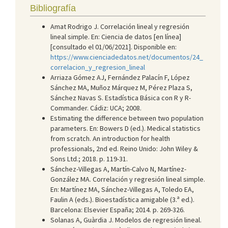
Bibliografía
Amat Rodrigo J. Correlación lineal y regresión
lineal simple. En: Ciencia de datos [en línea]
[consultado el 01/06/2021]. Disponible en:
https://www.cienciadedatos.net/documentos/24_
correlacion_y_regresion_lineal
Arriaza Gómez AJ, Fernández Palacín F, López
Sánchez MA, Muñoz Márquez M, Pérez Plaza S,
Sánchez Navas S. Estadística Básica con R y R-
Commander. Cádiz: UCA; 2008.
Estimating the difference between two population
parameters. En: Bowers D (ed.). Medical statistics
from scratch. An introduction for health
professionals, 2nd ed. Reino Unido: John Wiley &
Sons Ltd.; 2018. p. 119-31.
Sánchez-Villegas A, Martín-Calvo N, Martínez-
González MA. Correlación y regresión lineal simple.
En: Martínez MA, Sánchez-Villegas A, Toledo EA,
Faulin A (eds.). Bioestadística amigable (3.ª ed.).
Barcelona: Elsevier España; 2014. p. 269-326.
Solanas A, Guàrdia J. Modelos de regresión lineal.