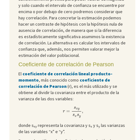
y solo cuando el intervalo de confianza se encuentre por
encima o por debajo de cero podremos considerar que
hay correlación. Para concretar la estimación podemos
hacer un contraste de hipótesis con la hipótesis nula de
ausencia de correlación, de manera que si la diferencia
es estadísticamente significativa asumimos la existencia
de correlación. La alternativa es calcular los intervalos de
confianza que, además, nos permiten valorar mejor la
estimación del valor poblacional.
Coeficiente de correlación de Pearson
El
coeficiente de correlación lineal producto-
momento
, más conocido como
coeficiente de
correlación de Pearson
(r), es el más utilizado y se
obtiene al dividir la covarianza entre el producto de la
varianza de las dos variables:
r
=
s
x
y
s
x
s
y
,
s
x
y
=
,
r
s
s
x
y
donde s
representa la covarianza y s
y s
las varianzas
xy
x
y
de las variables “x” e “y”.