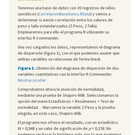
Tenemos una base de datos con 30 registros de niños
asmáticos (
CorrelacionBaseDatos.RData
) y vamos a
determinar si existe correlación entre los valores de
peso y talla estandarizados (Z.Peso, Z.Talla).
Emplearemos para ello el programa R utilizando su
interfaz R-Commander.
Una vez cargados los datos, representamos el diagrama
de dispersión (figura 1), con el que podemos asumir que
ambas variables se relacionan de forma lineal.
Figura 1.
Obtención del diagrama de dispersión de dos
variables cuantitativas con la interfaz R-Commander.
Mostrar/ocultar
Comprobamos ahora la asunción de normalidad,
mediante una prueba de Shapiro-Wilk. Seleccionamos la
opción del menú Estadísticos > Resúmenes > Test de
normalidad… Marcamos la variable Z.Peso y la prueba
elegida, en este caso, Shapiro-Wilk.
El programa nos ofrece el resultado, con un estadístico
W = 0,948 y un valor de significación de
p
= 0,158. No
podemos rechazar la hipótesis nula, por lo que asumimos