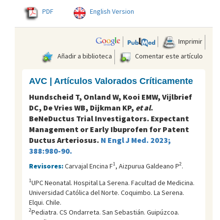
PDF
English Version
Imprimir
Añadir a biblioteca
Comentar este artículo
AVC | Artículos Valorados Críticamente
Hundscheid T, Onland W, Kooi EMW, Vijlbrief
DC, De Vries WB, Dijkman KP,
et al
.
BeNeDuctus Trial Investigators. Expectant
Management or Early Ibuprofen for Patent
Ductus Arteriosus.
N Engl J Med. 2023;
388:980-90.
1
2
Revisores:
Carvajal Encina F
, Aizpurua Galdeano P
.
1
UPC Neonatal. Hospital La Serena. Facultad de Medicina.
Universidad Católica del Norte. Coquimbo. La Serena.
Elqui. Chile.
2
Pediatra. CS Ondarreta. San Sebastián. Guipúzcoa.