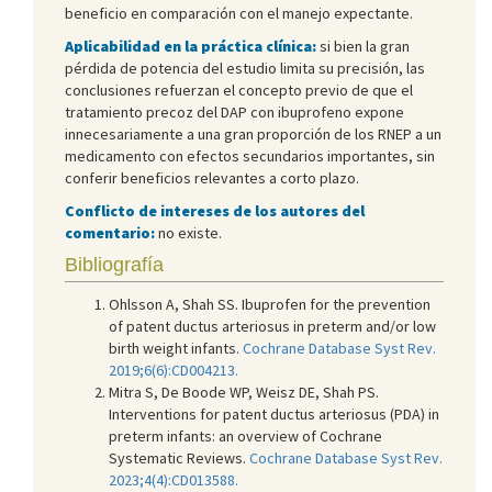
beneficio en comparación con el manejo expectante.
Aplicabilidad en la práctica clínica:
si bien la gran
pérdida de potencia del estudio limita su precisión, las
conclusiones refuerzan el concepto previo de que el
tratamiento precoz del DAP con ibuprofeno expone
innecesariamente a una gran proporción de los RNEP a un
medicamento con efectos secundarios importantes, sin
conferir beneficios relevantes a corto plazo.
Conflicto de intereses de los autores del
comentario:
no existe.
Bibliografía
Ohlsson A, Shah SS. Ibuprofen for the prevention
of patent ductus arteriosus in preterm and/or low
birth weight infants.
Cochrane Database Syst Rev.
2019;6(6):CD004213.
Mitra S, De Boode WP, Weisz DE, Shah PS.
Interventions for patent ductus arteriosus (PDA) in
preterm infants: an overview of Cochrane
Systematic Reviews.
Cochrane Database Syst Rev.
2023;4(4):CD013588.