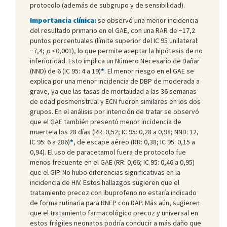
protocolo (además de subgrupo y de sensibilidad).
Importancia clínica:
se observó una menor incidencia
del resultado primario en el GAE, con una RAR de −17,2
puntos porcentuales (límite superior del IC 95 unilateral:
−7,4;
p
<0,001), lo que permite aceptar la hipótesis de no
inferioridad. Esto implica un Número Necesario de Dañar
(NND) de 6 (IC 95: 4 a 19)
*
. El menor riesgo en el GAE se
explica por una menor incidencia de DBP de moderada a
grave, ya que las tasas de mortalidad a las 36 semanas
de edad posmenstrual y ECN fueron similares en los dos
grupos. En el análisis por intención de tratar se observó
que el GAE también presentó menor incidencia de
muerte a los 28 días (RR: 0,52; IC 95: 0,28 a 0,98; NND: 12,
IC 95: 6 a 286)
*
, de escape aéreo (RR: 0,38; IC 95: 0,15 a
0,94). El uso de paracetamol fuera de protocolo fue
menos frecuente en el GAE (RR: 0,66; IC 95: 0,46 a 0,95)
que el GIP. No hubo diferencias significativas en la
incidencia de HIV. Estos hallazgos sugieren que el
tratamiento precoz con ibuprofeno no estaría indicado
de forma rutinaria para RNEP con DAP. Más aún, sugieren
que el tratamiento farmacológico precoz y universal en
estos frágiles neonatos podría conducir a más daño que