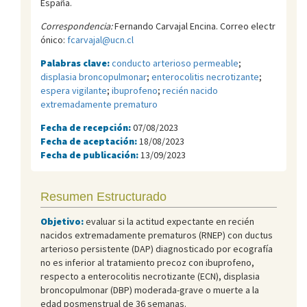
España.
Correspondencia:
Fernando Carvajal Encina. Correo electr
ónico:
fcarvajal@ucn.cl
Palabras clave:
conducto arterioso permeable
;
displasia broncopulmonar
;
enterocolitis necrotizante
;
espera vigilante
;
ibuprofeno
;
recién nacido
extremadamente prematuro
Fecha de recepción:
07/08/2023
Fecha de aceptación:
18/08/2023
Fecha de publicación:
13/09/2023
Resumen Estructurado
Objetivo:
evaluar si la actitud expectante en recién
nacidos extremadamente prematuros (RNEP) con ductus
arterioso persistente (DAP) diagnosticado por ecografía
no es inferior al tratamiento precoz con ibuprofeno,
respecto a enterocolitis necrotizante (ECN), displasia
broncopulmonar (DBP) moderada-grave o muerte a la
edad posmenstrual de 36 semanas.