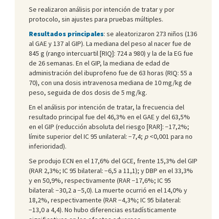
Se realizaron análisis por intención de tratar y por
protocolo, sin ajustes para pruebas múltiples.
Resultados principales
: se aleatorizaron 273 niños (136
al GAE y 137 al GIP). La mediana del peso al nacer fue de
845 g (rango intercuartil [RIQ]: 724 a 980) y la de la EG fue
de 26 semanas. En el GIP, la mediana de edad de
administración del ibuprofeno fue de 63 horas (RIQ: 55 a
70), con una dosis intravenosa mediana de 10 mg/kg de
peso, seguida de dos dosis de 5 mg/kg.
En el análisis por intención de tratar, la frecuencia del
resultado principal fue del 46,3% en el GAE y del 63,5%
en el GIP (reducción absoluta del riesgo [RAR]: −17,2%;
límite superior del IC 95 unilateral: −7,4;
p
<0,001 para no
inferioridad).
Se produjo ECN en el 17,6% del GCE, frente 15,3% del GIP
(RAR 2,3%; IC 95 bilateral: −6,5 a 11,1); y DBP en el 33,3%
y en 50,9%, respectivamente (RAR −17,6%; IC 95
bilateral: −30,2 a −5,0). La muerte ocurrió en el 14,0% y
18,2%, respectivamente (RAR −4,3%; IC 95 bilateral:
−13,0 a 4,4). No hubo diferencias estadísticamente