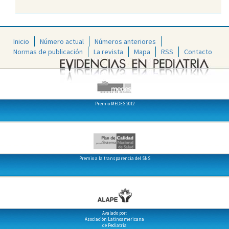
Inicio
Número actual
Números anteriores
Normas de publicación
La revista
Mapa
RSS
Contacto
Premio MEDES 2012
Premio a la transparencia del SNS
Avalado por:
Asociación Latinoamericana
de Pediatría