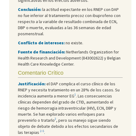
significativas en los efectos adversos.
Conclusión:
la actitud expectante en los RNEP con DAP
no fue inferior al tratamiento precoz con ibuprofeno con
respecto a la variable de resultado combinada de ECN,
DBP o muerte, evaluadas a las 36 semanas de edad
posmenstrual.
Conflicto de intereses:
no existe.
Fuente de financiación:
Netherlands Organization for
Health Research and Development (843002622) y Belgian
Health Care Knowledge Center.
Comentario Crítico
Justificación:
el DAP complica el curso clínico de los
RNEP y necesita tratamiento en un 28% de los casos. Su
1
incidencia aumenta a menor EG
. Las consecuencias
clínicas dependen del grado de CTID, aumentando el
riesgo de hemorragia intraventricular (HIV), ECN, DBP y
muerte. Se han explorado varios enfoques para
2
prevenirlo o tratarlo
, pero su manejo sigue siendo
objeto de debate debido a los efectos secundarios de
2-5
las terapias
.