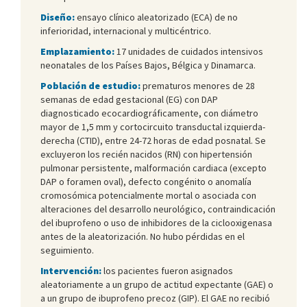
Diseño:
ensayo clínico aleatorizado (ECA) de no
inferioridad, internacional y multicéntrico.
Emplazamiento:
17 unidades de cuidados intensivos
neonatales de los Países Bajos, Bélgica y Dinamarca.
Población de estudio:
prematuros menores de 28
semanas de edad gestacional (EG) con DAP
diagnosticado ecocardiográficamente, con diámetro
mayor de 1,5 mm y cortocircuito transductal izquierda-
derecha (CTID), entre 24-72 horas de edad posnatal. Se
excluyeron los recién nacidos (RN) con hipertensión
pulmonar persistente, malformación cardiaca (excepto
DAP o foramen oval), defecto congénito o anomalía
cromosómica potencialmente mortal o asociada con
alteraciones del desarrollo neurológico, contraindicación
del ibuprofeno o uso de inhibidores de la ciclooxigenasa
antes de la aleatorización. No hubo pérdidas en el
seguimiento.
Intervención:
los pacientes fueron asignados
aleatoriamente a un grupo de actitud expectante (GAE) o
a un grupo de ibuprofeno precoz (GIP). El GAE no recibió