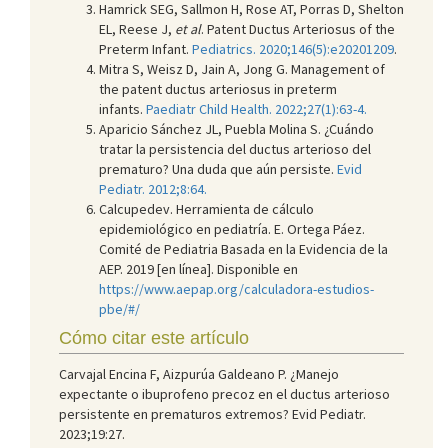
Hamrick SEG, Sallmon H, Rose AT, Porras D, Shelton
EL, Reese J,
et al
. Patent Ductus Arteriosus of the
Preterm Infant.
Pediatrics. 2020;146(5):e20201209
.
Mitra S, Weisz D, Jain A, Jong G. Management of
the patent ductus arteriosus in preterm
infants.
Paediatr Child Health. 2022;27(1):63-4.
Aparicio Sánchez JL, Puebla Molina S. ¿Cuándo
tratar la persistencia del ductus arterioso del
prematuro? Una duda que aún persiste.
Evid
Pediatr. 2012;8:64.
Calcupedev. Herramienta de cálculo
epidemiológico en pediatría. E. Ortega Páez.
Comité de Pediatria Basada en la Evidencia de la
AEP. 2019 [en línea]. Disponible en
https://www.aepap.org/calculadora-estudios-
pbe/#/
Cómo citar este artículo
Carvajal Encina F, Aizpurúa Galdeano P. ¿Manejo
expectante o ibuprofeno precoz en el ductus arterioso
persistente en prematuros extremos? Evid Pediatr.
2023;19:27.