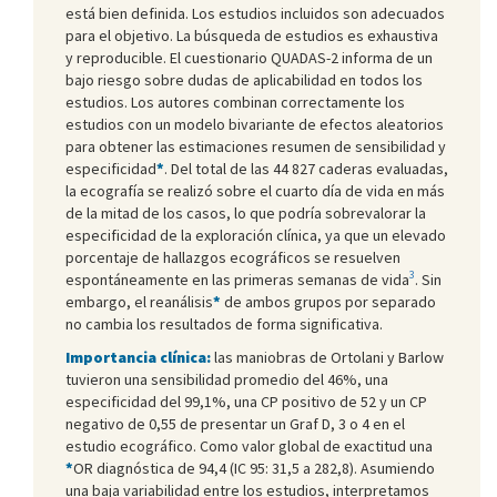
está bien definida. Los estudios incluidos son adecuados
para el objetivo. La búsqueda de estudios es exhaustiva
y reproducible. El cuestionario QUADAS-2 informa de un
bajo riesgo sobre dudas de aplicabilidad en todos los
estudios. Los autores combinan correctamente los
estudios con un modelo bivariante de efectos aleatorios
para obtener las estimaciones resumen de sensibilidad y
especificidad
*
. Del total de las 44 827 caderas evaluadas,
la ecografía se realizó sobre el cuarto día de vida en más
de la mitad de los casos, lo que podría sobrevalorar la
especificidad de la exploración clínica, ya que un elevado
porcentaje de hallazgos ecográficos se resuelven
3
espontáneamente en las primeras semanas de vida
. Sin
embargo, el reanálisis
*
de ambos grupos por separado
no cambia los resultados de forma significativa.
Importancia clínica:
las maniobras de Ortolani y Barlow
tuvieron una sensibilidad promedio del 46%, una
especificidad del 99,1%, una CP positivo de 52 y un CP
negativo de 0,55 de presentar un Graf D, 3 o 4 en el
estudio ecográfico. Como valor global de exactitud una
*
OR diagnóstica de 94,4 (IC 95: 31,5 a 282,8). Asumiendo
una baja variabilidad entre los estudios, interpretamos