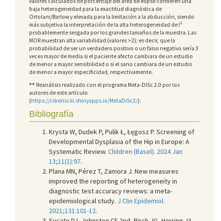
valores calculados de porcentaje del área de elipse confieren una
baja heterogeneidad para la exactitud diagnóstica de
Ortolani/Barlow y elevada para la limitación a la abducción, siendo
2
más subjetiva la interpretación de la alta heterogeneidad de I
probablemente sesgada por los grandes tamaños de la muestra. Las
MOR muestran alta variabilidad (valores >2); es decir, que la
probabilidad de ser un verdadero positivo o un falso negativo sería 3
veces mayor de media si el paciente afecto cambiara de un estudio
de menor a mayor sensibilidad o si el sano cambiara de un estudio
de menor a mayor especificidad, respectivamente.
**
Reanálisis realizado con el programa Meta-DISc 2.0 por los
autores de este artículo
(
https://ciberisciii.shinyapps.io/MetaDiSc2/
).
Bibliografía
Krysta W, Dudek P, Pulik Ł, Łęgosz P. Screening of
Developmental Dysplasia of the Hip in Europe: A
Systematic Review.
Children (Basel). 2024 Jan
13;11(1):97
.
Plana MN, Pérez T, Zamora J. New measures
improved the reporting of heterogeneity in
diagnostic test accuracy reviews: a meta-
epidemiological study.
J Clin Epidemiol.
2021;131:101-12
.
Sucato DJ, Johnston CE 2nd, Birch JG, Herring JA,