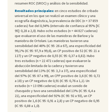
resumen ROC (SROC) y análisis de la sensibilidad.
Resultados principales:
en cinco estudios de cribado
universal en los que se realizó un examen clínico y una
ecografía diagnóstica, la prevalencia de DDC (n = 37 859
caderas) fue del 0,94% (intervalo de confianza al 95% [IC
95]: 0,28 a 2,0). Hubo ocho estudios (n = 44 827 caderas)
que evaluaron el uso de las maniobras de Barlow y la
maniobra de Ortolani. Las maniobras tuvieron una
sensibilidad del 46% (IC 95: 26 a 67), una especificidad del
99,1% (IC 95: 97,9 a 99,6), un CP positivo de 52 (IC 95: 21 a
127) y un CP negativo de 0,55 (IC 95: 0,37 a 0,82). Hubo
tres estudios (n = 22 472 caderas) que evaluaron la
abducción limitada de la cadera y tuvieron una
sensibilidad del 13% (IC 95: 3,3 a 37), una especificidad
del 97% (IC 95: 87 a 99), un CPP positivo de 3,6 (IC 95: 0,72
a 18) y un CP negativo de 0,91 (IC 95: 0,76 a 1,1). Un
estudio (n = 13 096 caderas) evaluó un sonido de
chasquido y tuvo una sensibilidad del 13% (IC 95: 6,4 a
21), una especificidad del 92% (IC 95: 92 a 93), un CP
positivo de 1,6 (IC 95: 0,91 a 2,8) y un CP negativo de 0,95
(IC 95: 0,88 a 1,0).