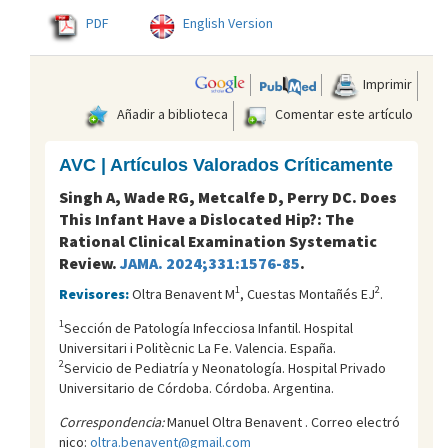
PDF
English Version
Imprimir
Añadir a biblioteca
Comentar este artículo
AVC | Artículos Valorados Críticamente
Singh A, Wade RG, Metcalfe D, Perry DC. Does
This Infant Have a Dislocated Hip?: The
Rational Clinical Examination Systematic
Review.
JAMA. 2024;331:1576-85
.
1
2
Revisores:
Oltra Benavent M
, Cuestas Montañés EJ
.
1
Sección de Patología Infecciosa Infantil. Hospital
Universitari i Politècnic La Fe. Valencia. España.
2
Servicio de Pediatría y Neonatología. Hospital Privado
Universitario de Córdoba. Córdoba. Argentina.
Correspondencia:
Manuel Oltra Benavent . Correo electró
nico:
oltra.benavent@gmail.com