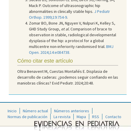
Mack P. Outcome of ultrasonographic hip
abnormalities in clinically stable hips.
J Pediatr
Orthop. 1999;19:754-9
.
Zomar BO, Bone JN, Nguyen V, Nulpuri K, Kelley S,
GHD Study Group,
et al.
Comparison of brace to
observation in stable, radiological developmental
dysplasia of the hip: a protocol for a global
multicentre non-inferiority randomised trial.
BMJ
Open. 2024;14:e084738.
Cómo citar este artículo
Oltra Benavent M, Cuestas Montañés E. Displasia de
desarrollo de caderas: ¿podemos seguir confiando en las
maniobras clínicas? Evid Pediatr. 2024;20:48.
Inicio
Número actual
Números anteriores
Normas de publicación
La revista
Mapa
RSS
Contacto