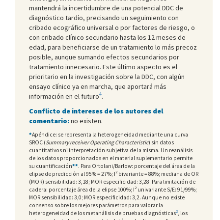
mantendrá la incertidumbre de una potencial DDC de
diagnóstico tardío, precisando un seguimiento con
cribado ecográfico universal o por factores de riesgo, o
con cribado clínico secundario hasta los 12 meses de
edad, para beneficiarse de un tratamiento lo más precoz
posible, aunque sumando efectos secundarios por
tratamiento innecesario. Este último aspecto es el
prioritario en la investigación sobre la DDC, con algún
ensayo clínico ya en marcha, que aportará más
4
información en el futuro
.
Conflicto de intereses de los autores del
comentario:
no existen.
*
Apéndice: se representa la heterogeneidad mediante una curva
SROC (
Summary receiver Operating Characteristic
) sin datos
cuantitativos ni interpretación subjetiva de la misma. Un reanálisis
de los datos proporcionados en el material suplementario permite
su cuantificación
**
. Para Ortolani/Barlow: porcentaje del área de la
2
elipse de predicción al 95% = 27%; I
bivariante = 88%; mediana de OR
(MOR) sensibilidad: 3,18; MOR especificidad: 3,28. Para limitación de
2
cadera: porcentaje área de la elipse 100%; I
univariante S/E: 91/99%;
MOR sensibilidad: 3,0; MOR especificidad: 3,2. Aunque no existe
consenso sobre los mejores parámetros para valorar la
2
heterogeneidad de los metanálisis de pruebas diagnósticas
, los