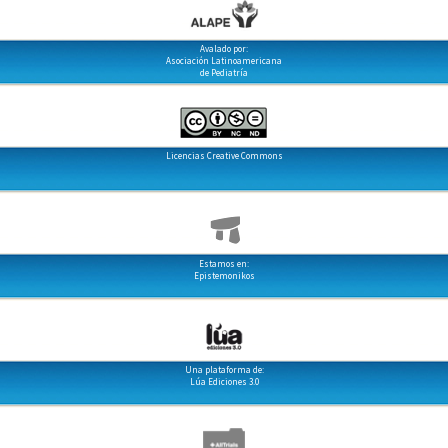
Avalado por:
Asociación Latinoamericana
de Pediatría
Licencias Creative Commons
Estamos en:
Epistemonikos
Una plataforma de:
Lúa Ediciones 3.0