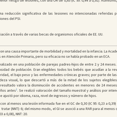
enor riesgo de lesiones, con una OR de 0,63 (IC 95: 0,44 a 0,91). Asimis
a reducción significativa de las lesiones no intencionadas referidas p
ones del PSI.
iación a través de varias becas de organismos oficiales de EE. UU.
son una causa importante de morbilidad y mortalidad en la infancia. La Acad
 en Atención Primaria, pero su eficacia no se había probado en un ECA.
ealizado en una población de parejas padres-hijos de entre 2 y 24 meses.
nsidad de población. Eran elegibles todos los bebés que acudían a la r
turidad, el bajo peso y las enfermedades crónicas graves; por parte de la
eza visual, lo que descartó a más de la mitad de los sujetos elegibles.
 resultado valora la disminución de accidentes en menores de 24 meses 
1
años antes
. Se realizó valoración del tamaño muestral y análisis por intenc
e ajustó por idioma, raza, nivel de ingresos y número de hijos.
con al menos una lesión informada fue en el GC de 0,30 (IC 95: 0,23 a 0,39) y
a tratar (NNT): 6; del mismo modo, el GI se asoció a una RAR para al menos do
3 a 0,08), NNT: 20.