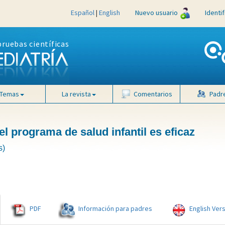
Español
|
English
Nuevo usuario
Identi
pruebas científicas
Temas
La revista
Comentarios
Padr
l programa de salud infantil es eficaz
s)
PDF
Información para padres
English Ver