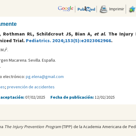
Imprimir
camente
, Rothman RL, Schildcrout JS, Bian A,
et al
. The Injury
ized Trial.
Pediatrics. 2024;153(5):e2023062966
.
2
a MJ
.
irgen Macarena. Sevilla. España.
.
o electrónico:
pg.elena@gmail.com
les
;
prevención de accidentes
 aceptación:
07/02/2025
Fecha de publicación:
12/02/2025
ama
The Injury Prevention Program
(TIPP) de la Academia Americana de Pedia