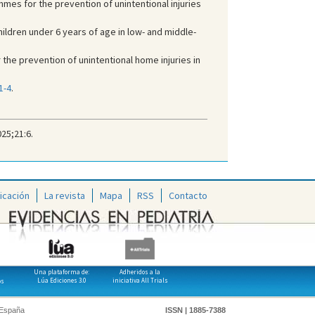
es for the prevention of unintentional injuries
ildren under 6 years of age in low- and middle-
 the prevention of unintentional home injuries in
1-4
.
25;21:6.
icación
La revista
Mapa
RSS
Contacto
Una plataforma de:
Adheridos a la
Lúa Ediciones 3.0
iniciativa All Trials
os
 España
ISSN | 1885-7388