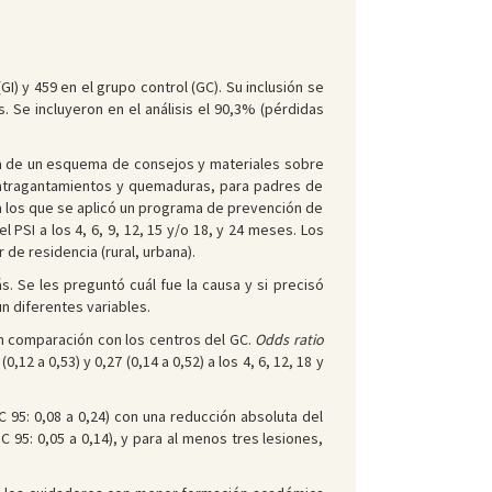
) y 459 en el grupo control (GC). Su inclusión se
s. Se incluyeron en el análisis el 90,3% (pérdidas
sta de un esquema de consejos y materiales sobre
 atragantamientos y quemaduras, para padres de
 a los que se aplicó un programa de prevención de
 PSI a los 4, 6, 9, 12, 15 y/o 18, y 24 meses. Los
de residencia (rural, urbana).
ás. Se les preguntó cuál fue la causa y si precisó
n diferentes variables.
en comparación con los centros del GC.
Odds ratio
0,12 a 0,53) y 0,27 (0,14 a 0,52) a los 4, 6, 12, 18 y
IC 95: 0,08 a 0,24) con una reducción absoluta del
C 95: 0,05 a 0,14), y para al menos tres lesiones,