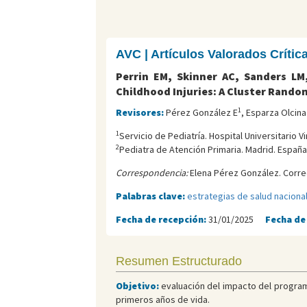
AVC | Artículos Valorados Críti
Perrin EM, Skinner AC, Sanders LM
Childhood Injuries: A Cluster Random
1
Revisores:
Pérez González E
, Esparza Olcin
1
Servicio de Pediatría. Hospital Universitario V
2
Pediatra de Atención Primaria. Madrid. España
Correspondencia:
Elena Pérez González. Corre
Palabras clave:
estrategias de salud naciona
Fecha de recepción:
31/01/2025
Fecha de
Resumen Estructurado
Objetivo:
evaluación del impacto del progr
primeros años de vida.