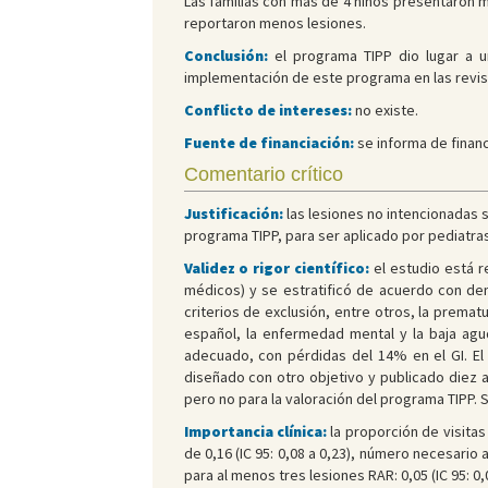
Las familias con más de 4 niños presentaron m
reportaron menos lesiones.
Conclusión:
el programa TIPP dio lugar a un
implementación de este programa en las revisi
Conflicto de intereses:
no existe.
Fuente de financiación:
se informa de financ
Comentario crítico
Justificación:
las lesiones no intencionadas 
programa TIPP, para ser aplicado por pediatras
Validez o rigor científico:
el estudio está r
médicos) y se estratificó de acuerdo con de
criterios de exclusión, entre otros, la prema
español, la enfermedad mental y la baja agud
adecuado, con pérdidas del 14% en el GI. El
diseñado con otro objetivo y publicado diez 
pero no para la valoración del programa TIPP. S
Importancia clínica:
la proporción de visitas 
de 0,16 (IC 95: 0,08 a 0,23), número necesario 
para al menos tres lesiones RAR: 0,05 (IC 95: 0,0