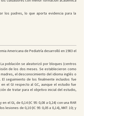
mo, los cuidadores con menor formación académica
or los padres, lo que aporta evidencia para la
emia Americana de Pediatría desarrolló en 1983 el
 La población se aleatorizó por bloques (centros
evisión de los dos meses. Se establecieron como
s madres, el desconocimiento del idioma inglés o
 El seguimiento de los finalmente incluidos fue
en el GI respecto al GC, aunque el estudio fue
ión de tratar para el objetivo inicial del estudio,
 en el GI, de 0,14 (IC 95: 0,08 a 0,24) con una RAR
s lesiones de 0,10 (IC 95: 0,05 a 0,14), NNT: 10; y