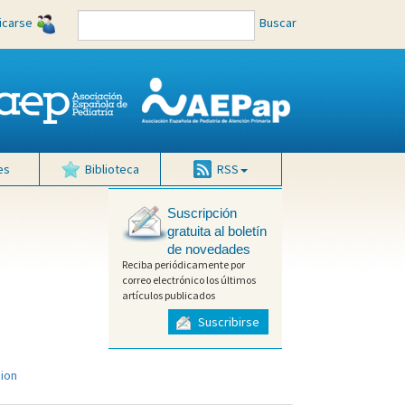
ficarse
Buscar
es
Biblioteca
RSS
Suscripción
gratuita al boletín
de novedades
Reciba periódicamente por
correo electrónico los últimos
artículos publicados
Suscribirse
sion