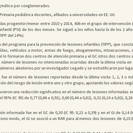
agmático por conglomerados.
rimaria pediátrica docentes, afiliados a universidades en EE. UU.
das progenitor/menor entre 2010 y 2014, 406 en el grupo de intervención (GI
nfantil (PSI) de los dos meses. Se siguió a los niños hasta la de los 2 año
TIPP del 14%).
ón del programa para la prevención de lesiones infantiles (TIPP), que con
ídas, vehículos a motor, armas de fuego, ahogamientos, intoxicaciones,
 GI lo formaron dos centros de atención primaria y el GC otros dos centros
l número de lesiones no intencionadas ocurridas desde la última visita en el
meros aleatorios por un investigador cegado y se estratificaron por lugar 
l fue el número de lesiones reportadas desde la última visita: 1, 2, 3 o m
ón del riesgo de lesión entre uno y otro grupo, ajustando los valores segú
tuvieron una reducción significativa en el número de lesiones informadas 
5% (IC 95) de 0,77 (0,66 a 0,91), 0,60 (0,44 a 0,82), 0,32 (0,16 a 0,62), 0,26 (
ón informada fue en el GC de 0,30 (IC 95: 0,23 a 0,39) y en el GI de 0,14 (
 mismo modo, el GI se asoció a un RAR para al menos dos lesiones de 0,10 (I