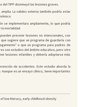
o del TIPP disminuyó las lesiones graves.
 amplia. La validez externa también podría estar
onómico.
ción se implementara ampliamente, lo que podría
 la mortalidad.
 pueden prevenir lesiones no intencionales, con
a que sugiere que un programa de guardería con
3
hogamiento
o que un programa para padres de
ores son estudios del ámbito educativo, pero otro
nir lesiones infantiles y debería adoptarse más
evención de accidentes. Este estudio aborda la
 Aunque es un ensayo clínico, tiene importantes
 of low-literacy, early childhood obesity