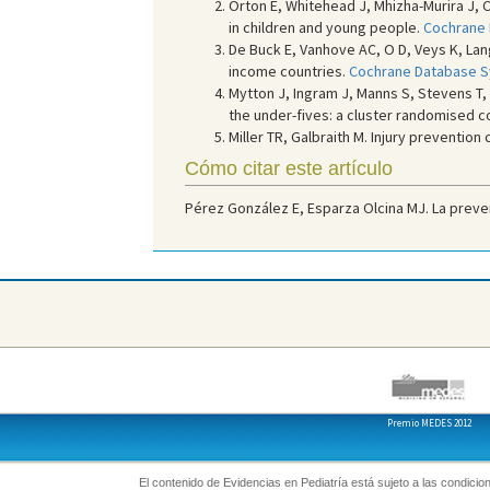
Orton E, Whitehead J, Mhizha-Murira J,
in children and young people.
Cochrane 
De Buck E, Vanhove AC, O D, Veys K, Lan
income countries.
Cochrane Database Sy
Mytton J, Ingram J, Manns S, Stevens T, 
the under-fives: a cluster randomised co
Miller TR, Galbraith M. Injury preventio
Cómo citar este artículo
Pérez González E, Esparza Olcina MJ. La prevenc
Premio MEDES 2012
El contenido de Evidencias en Pediatría está sujeto a las condicion