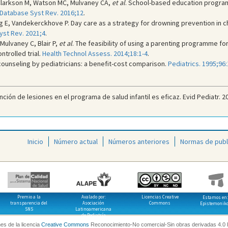
 Clarkson M, Watson MC, Mulvaney CA,
et al
. School-based education programm
Database Syst Rev. 2016;12
.
g E, Vandekerckhove P. Day care as a strategy for drowning prevention in ch
st Rev. 2021;4
.
Mulvaney C, Blair P,
et al
. The feasibility of using a parenting programme for
ntrolled trial.
Health Technol Assess. 2014;18:1-4
.
n counseling by pediatricians: a benefit-cost comparison.
Pediatrics. 1995;96:
ión de lesiones en el programa de salud infantil es eficaz. Evid Pediatr. 20
Inicio
Número actual
Números anteriores
Normas de publ
Premio a la
Avalado por:
Licencias Creative
Estamos en:
transparencia del
Asociación
Commons
Epistemonik
SNS
Latinoamericana
de Pediatría
es de la licencia
Creative Commons
Reconocimiento-No comercial-Sin obras derivadas 4.0