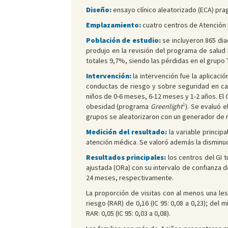
Diseño:
ensayo clínico aleatorizado (ECA) pr
Emplazamiento:
cuatro centros de Atención P
Población de estudio:
se incluyeron 865 dia
produjo en la revisión del programa de salud i
totales 9,7%, siendo las pérdidas en el grupo 
Intervención:
la intervención fue la aplicaci
conductas de riesgo y sobre seguridad en ca
niños de 0-6 meses, 6-12 meses y 1-2 años. El
1
obesidad (programa
Greenlight
). Se evaluó e
grupos se aleatorizaron con un generador de nú
Medición del resultado:
la variable principa
atención médica. Se valoró además la disminuci
Resultados principales:
los centros del GI 
ajustada (ORa) con su intervalo de confianza del 9
24 meses, respectivamente.
La proporción de visitas con al menos una lesi
riesgo (RAR) de 0,16 (IC 95: 0,08 a 0,23); del
RAR: 0,05 (IC 95: 0,03 a 0,08).