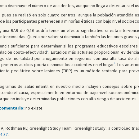
ama disminuye el número de accidentes, aunque no llega a detectar si el us
 pues se realizó en solo cuatro centros, aunque la población atendida es
e los participantes pertenecen a minorías étnicas con bajo nivel socioec
, una RAR de 0,16 podría tener un efecto significativo si esta interven
intencionadas. Queda por saber si disminuiría también las lesiones graves y
encia suficiente para determinar si los programas educativos escolares
2
lación costo-efectividad
. Estudios más actuales proporcionan evidenci
sgo de mortalidad por ahogamiento en regiones con una alta tasa de a
4
primeros auxilios podría disminuir los accidentes en el hogar
. Los anteri
ento pediátrico sobre lesiones (TIPP) es un método rentable para preve
ogramas de salud infantil en nuestro medio incluyen consejos sobre pr
rando eficacia, especialmente en entornos de bajo nivel socioeconómico.
rque no incluye determinadas poblaciones con alto riesgo de accidentes.
 comentario:
no existe.
A, Rothman RL; Greenlight Study Team. 'Greenlight study': a controlled trial
24-37
.