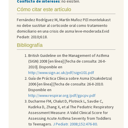
Conflicto de intereses
: no existen.
Cómo citar este artículo
Fernández Rodríguez M, Martín Muñoz P.El montelukast
no debe sustituir al corticoide oral como tratamiento
domiciliario en una crisis de asma leve-moderada.Evid
Pediatr. 2010;6:18.
Bibliografía
British Guideline on the Management of Asthma
(SIGN) 2008 [en línea] [fecha de consulta: 26-II-
2010]. Disponible en
http://www.sign.ac.uk/pdf/sign101.pdf
Guía de Práctica Clínica sobre Asma (Osakidetza)
2006 [en línea] [fecha de consulta: 26-II-2010.
Disponible en
http://www.respirar.org/pdf/gpcpv.pdf
Ducharme FM, Chalut D, Plotnick L, Savdie C,
Kudirka D, Zhang X, et al The Pediatric Respiratory
Assessment Measure: A Valid Clinical Score for
Assessing Acute Asthma Severity from Toddlers
to Teenagers.
J Pediatr. 2008;152:476-80
.