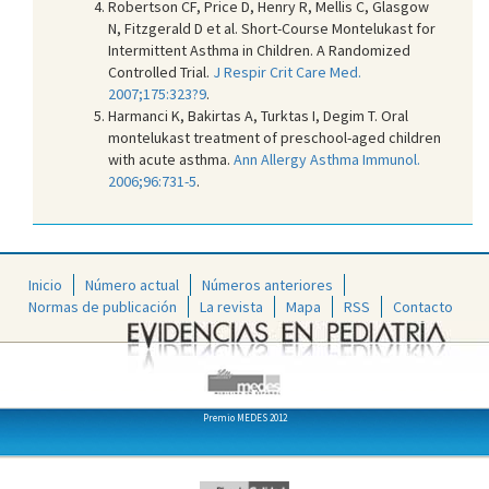
Robertson CF, Price D, Henry R, Mellis C, Glasgow
N, Fitzgerald D et al. Short-Course Montelukast for
Intermittent Asthma in Children. A Randomized
Controlled Trial.
J Respir Crit Care Med.
2007;175:323?9
.
Harmanci K, Bakirtas A, Turktas I, Degim T. Oral
montelukast treatment of preschool-aged children
with acute asthma.
Ann Allergy Asthma Immunol.
2006;96:731-5
.
Inicio
Número actual
Números anteriores
Normas de publicación
La revista
Mapa
RSS
Contacto
Premio MEDES 2012