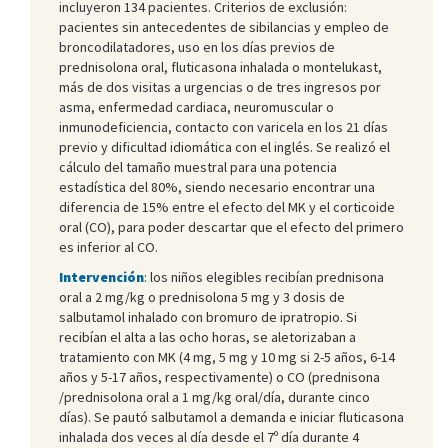
incluyeron 134 pacientes. Criterios de exclusión:
pacientes sin antecedentes de sibilancias y empleo de
broncodilatadores, uso en los días previos de
prednisolona oral, fluticasona inhalada o montelukast,
más de dos visitas a urgencias o de tres ingresos por
asma, enfermedad cardiaca, neuromuscular o
inmunodeficiencia, contacto con varicela en los 21 días
previo y dificultad idiomática con el inglés. Se realizó el
cálculo del tamaño muestral para una potencia
estadística del 80%, siendo necesario encontrar una
diferencia de 15% entre el efecto del MK y el corticoide
oral (CO), para poder descartar que el efecto del primero
es inferior al CO.
Intervención
: los niños elegibles recibían prednisona
oral a 2 mg/kg o prednisolona 5 mg y 3 dosis de
salbutamol inhalado con bromuro de ipratropio. Si
recibían el alta a las ocho horas, se aletorizaban a
tratamiento con MK (4 mg, 5 mg y 10 mg si 2-5 años, 6-14
años y 5-17 años, respectivamente) o CO (prednisona
/prednisolona oral a 1 mg/kg oral/día, durante cinco
días). Se pautó salbutamol a demanda e iniciar fluticasona
inhalada dos veces al día desde el 7º día durante 4