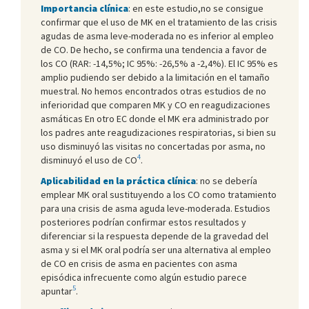
Importancia clínica
: en este estudio,no se consigue
confirmar que el uso de MK en el tratamiento de las crisis
agudas de asma leve-moderada no es inferior al empleo
de CO. De hecho, se confirma una tendencia a favor de
los CO (RAR: -14,5%; IC 95%: -26,5% a -2,4%). El IC 95% es
amplio pudiendo ser debido a la limitación en el tamaño
muestral. No hemos encontrados otras estudios de no
inferioridad que comparen MK y CO en reagudizaciones
asmáticas En otro EC donde el MK era administrado por
los padres ante reagudizaciones respiratorias, si bien su
uso disminuyó las visitas no concertadas por asma, no
4
disminuyó el uso de CO
.
Aplicabilidad en la práctica clínica
: no se debería
emplear MK oral sustituyendo a los CO como tratamiento
para una crisis de asma aguda leve-moderada. Estudios
posteriores podrían confirmar estos resultados y
diferenciar si la respuesta depende de la gravedad del
asma y si el MK oral podría ser una alternativa al empleo
de CO en crisis de asma en pacientes con asma
episódica infrecuente como algún estudio parece
5
apuntar
.