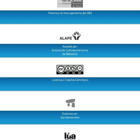
Premio a la transparencia del SNS
Avalado por:
Asociación Latinoamericana
de Pediatría
Licencias Creative Commons
Estamos en:
Epistemonikos