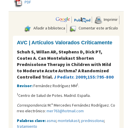
PDF
Imprimir
Añadir a biblioteca
Comentar este artículo
AVC | Artículos Valorados Críticamente
Schuh S, Willan AR, Stephens D, Dick PT,
Coates A. Can Montelukast Shorten
Prednisolone Therapy in Children with Mild
to Moderate Acute Asthma? A Randomized
Controlled Trial.
J Pediatr. 2009;155:795-800
1
Revisor:
Fernández Rodríguez MM
.
1
Centro de Salud de Potes. Madrid. España.
Correspondencia:
M.ª Mercedes Fernández Rodríguez. Co
rreo electrónico:
mer763@hotmail.com
Palabras clave:
asma
;
montelukast
;
prednisolona
;
tratamiento