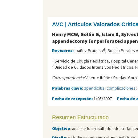
AVC | Artículos Valorados Críti
Henry MCW, Gollin G, Islam S, Sylve
appendectomy for perforated append
1
Revisores:
Ibáñez Pradas V
, Bonillo Perales 
1
Servicio de Cirugí­a Pediátrica, Hospital Gener
2
Unidad de Cuidados Intensivos Pediátricos. Ho
Correspondencia:
Vicente Ibáñez Pradas. Corr
Palabras clave:
apendicitis
;
complicaciones
;
Fecha de recepción:
1/05/2007
Fecha de 
Resumen Estructurado
Objetivo
: analizar los resultados del tratam
Diseño
: estudio casos-control, multicéntrico.