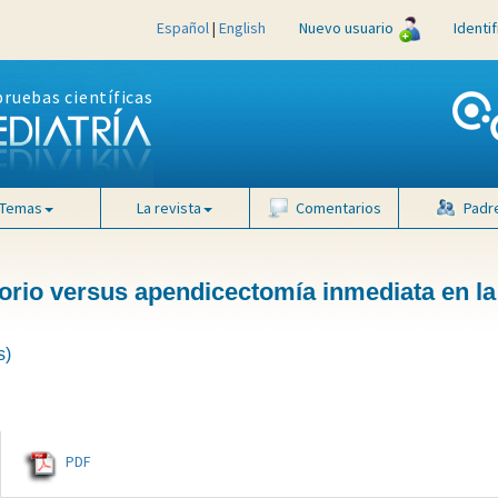
Español
|
English
Nuevo usuario
Identi
pruebas científicas
Temas
La revista
Comentarios
Padr
orio versus apendicectomía inmediata en la
s)
PDF