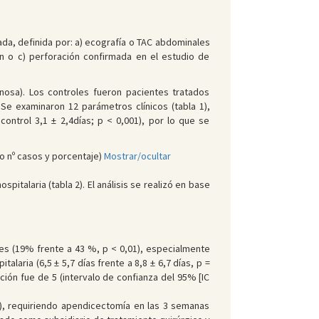
ada, definida por: a) ecografía o TAC abdominales
ón o c) perforación confirmada en el estudio de
enosa). Los controles fueron pacientes tratados
Se examinaron 12 parámetros clínicos (tabla 1),
control 3,1 ± 2,4días; p < 0,001), por lo que se
o nº casos y porcentaje)
Mostrar/ocultar
talaria (tabla 2). El análisis se realizó en base
s (19% frente a 43 %, p < 0,01), especialmente
aria (6,5 ± 5,7 días frente a 8,8 ± 6,7 días, p =
ación fue de 5 (intervalo de confianza del 95% [IC
o), requiriendo apendicectomía en las 3 semanas