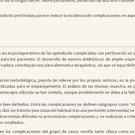
vos de la cirugía fueron: fiebre persistente, desarrollo de absceso conside
ndicitis perforadas parece reducir la incidencia de complicaciones en aqu
es en el postoperatorio de las apendicitis complicadas con perforación se 
ara los pacientes. El desarrollo de nuevos antibióticos de amplio espe
dora constituyen una clara alternativa terapéutica, sin que se haya defin
itación metodológica, puesta de relieve por los propios autores, es la po
utilizadas para el emparejamiento. El análisis de las mismas muestra, en 
ioterapia utilizada se han omitido, aunque posiblemente se deba a la falt
n bien definidos. Entre las complicaciones se definen subgrupos como “ot
ías sin tránsito (una situación habitual tras una peritonitis intervenida) se 
icectomías diferidas no presentaran complicaciones y se realizaran a crite
s resultados.
n en las complicaciones del grupo de casos resulta tanto clínica como e