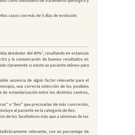
rado como subsidiario de tratamiento quirúrgico y
ellos casos con más de 5 días de evolución.
1
sitúa alrededor del 40%
, resultando en estancias
ctro y la comunicación de buenos resultados en
ido claramente si existe un paciente idóneo para
sible ausencia de algún factor relevante para el
principio, una correcta selección de los posibles
a de estandarización entre los distintos centros,
ras” o “íleo” que precisarían de más concreción,
incluye al paciente en la categoría de íleo.
rio de los facultativos más que a síntomas de los
stadísticamente relevante, con un porcentaje de