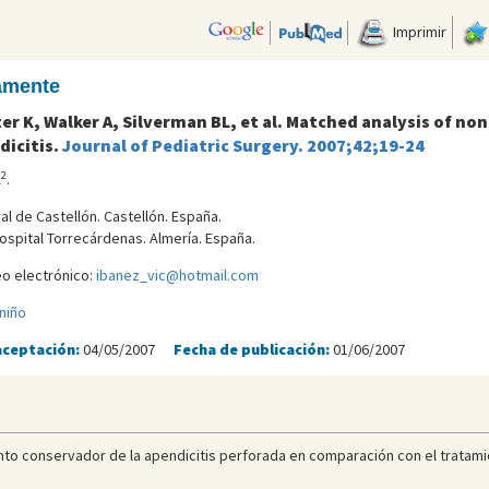
Imprimir
camente
ster K, Walker A, Silverman BL, et al. Matched analysis of
icitis.
Journal of Pediatric Surgery. 2007;42;19-24
2
A
.
al de Castellón. Castellón. España.
spital Torrecárdenas. Almerí­a. España.
eo electrónico:
ibanez_vic@hotmail.com
niño
aceptación:
04/05/2007
Fecha de publicación:
01/06/2007
iento conservador de la apendicitis perforada en comparación con el tratami