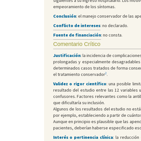
siguientes a su ingreso hospitalario. Los moti
empeoramiento de los síntomas.
Conclusión
: el manejo conservador de las ape
Conflicto de intereses
: no declarado.
Fuente de financiación
: no consta.
Comentario Crítico
Justificación
: la incidencia de complicacion
prolongadas y especialmente desagradables p
determinados casos tratados de forma conserva
2
el tratamiento conservador
.
Validez o rigor científico
: una posible lim
resultado del estudio entre las 12 variables 
confusores. Factores relevantes como la antib
que dificultaría su inclusión.
Algunos de los resultados del estudio no está
por ejemplo, estableciendo a partir de cuántos d
Aunque en principio es plausible que las apend
pacientes, deberían haberse especificado eso
Interés o pertinencia clínica
: la reducció