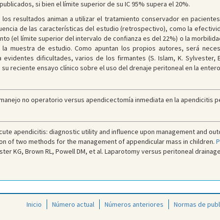
 publicados, si bien el límite superior de su IC 95% supera el 20%.
 los resultados animan a utilizar el tratamiento conservador en pacientes
cia de las características del estudio (retrospectivo), como la efectivi
nto (el límite superior del intervalo de confianza es del 22%) o la morbili
la muestra de estudio. Como apuntan los propios autores, será necesa
evidentes dificultades, varios de los firmantes (S. Islam, K. Sylvester, 
u reciente ensayo clínico sobre el uso del drenaje peritoneal en la entero
l manejo no operatorio versus apendicectomía inmediata en la apendicitis pe
acute apendicitis: diagnostic utility and influence upon management and ou
son of two methods for the management of appendicular mass in children.
P
ster KG, Brown RL, Powell DM, et al. Laparotomy versus peritoneal drainage 
Inicio
Número actual
Números anteriores
Normas de publ