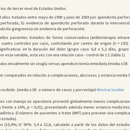
arios de tercer nivel de Estados Unidos.
18 años tratados entre mayo de 1998 y junio de 2003 por apendicitis perfor
perforada, b) evidencia de apendicitis perforada durante la intervenci
dicitis gangrenosa sin evidencia de perforación).
uellos pacientes tratados de forma conservadora (antibioterapia intrav
 cuatro controles por caso, controlando por centro de origen (n = 192). 
nificativas en la duración del dolor (grupo caso: 6,8 ± 5,2 días, grupo 
 esta variable, esta vez con una relación caso - control de 1:1 (tabla 1).
ados inicialmente sin cirugía versus apendicectomía inmediata (media ± DE 
n comparados en relación a complicaciones, abscesos y estancia media hospi
 recibido (media ± DE o número de casos y porcentaje)
Mostrar/ocultar
ntes con manejo no operatorio presentó globalmente menos complicacione
frente a 24%, p < 0,01), presentando además menor estancia media hospital
stadística. El número de pacientes a tratar (NNT) para prevenir una complic
l estudio).
s (10,4%; IC 95%: 3,4 a 22,6, calculado a partir de los datos del estudi