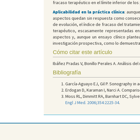
fracaso terapéutico en el límite inferior de los
Aplicabilidad en la práctica clínica
: aunque
aspectos quedan sin respuesta como consecuen
de evolución, el índice de fracaso del tratamie
terapéutico, escasamente representadas en 
aspectos y, aunque un ensayo clínico plantea 
investigación prospectiva, como lo demuestra s
Cómo citar este artículo
Ibáñez Pradas V, Bonillo Perales A. Análisis de
Bibliografía
García-Aguayo EJ, Gil P. Sonography in 
Erdogan D, Karaman I, Narci A. Compari
Moss RL, Dimmitt RA, Barnhart DC, Sylve
Engl J Med. 2006;354:2225-34
.