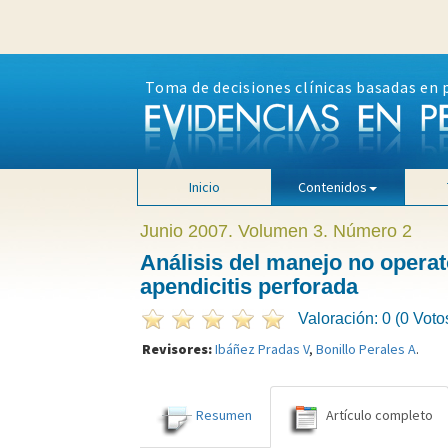
Toma de decisiones clínicas basadas en 
Inicio
Contenidos
Junio 2007. Volumen 3. Número 2
Análisis del manejo no operat
apendicitis perforada
Valoración: 0 (0 Voto
Revisores:
Ibáñez Pradas V
,
Bonillo Perales A
.
Resumen
Artículo completo