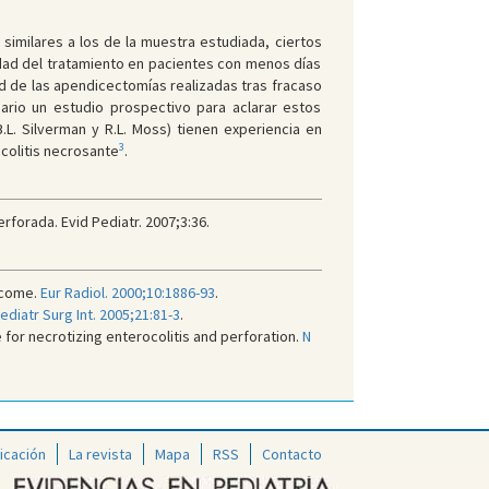
 similares a los de la muestra estudiada, ciertos
dad del tratamiento en pacientes con menos días
dad de las apendicectomías realizadas tras fracaso
rio un estudio prospectivo para aclarar estos
B.L. Silverman y R.L. Moss) tienen experiencia en
3
colitis necrosante
.
rforada. Evid Pediatr. 2007;3:36.
tcome.
Eur Radiol. 2000;10:1886-93
.
ediatr Surg Int. 2005;21:81-3
.
for necrotizing enterocolitis and perforation.
N
icación
La revista
Mapa
RSS
Contacto