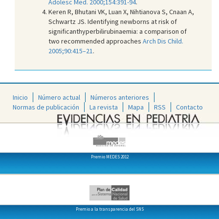
Adolesc Med. 2000;154:391-94
.
Keren R, Bhutani VK, Luan X, Nihtianova S, Cnaan A,
Schwartz JS. Identifying newborns at risk of
significanthyperbilirubinaemia: a comparison of
two recommended approaches
Arch Dis Child.
2005;90:415–21
.
Inicio
Número actual
Números anteriores
Normas de publicación
La revista
Mapa
RSS
Contacto
Premio MEDES 2012
Premio a la transparencia del SNS