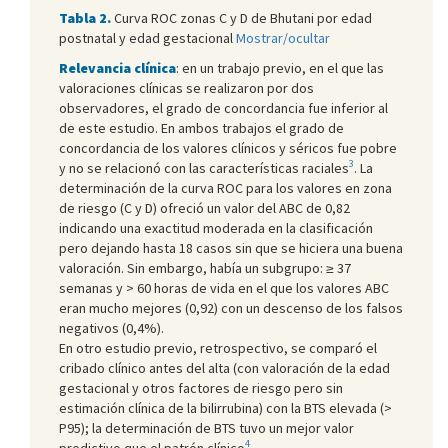
Tabla 2.
Curva ROC zonas C y D de Bhutani por edad
postnatal y edad gestacional
Mostrar/ocultar
Relevancia clínica
: en un trabajo previo, en el que las
valoraciones clínicas se realizaron por dos
observadores, el grado de concordancia fue inferior al
de este estudio. En ambos trabajos el grado de
concordancia de los valores clínicos y séricos fue pobre
3
y no se relacionó con las características raciales
. La
determinación de la curva ROC para los valores en zona
de riesgo (C y D) ofreció un valor del ABC de 0,82
indicando una exactitud moderada en la clasificación
pero dejando hasta 18 casos sin que se hiciera una buena
valoración. Sin embargo, había un subgrupo: ≥ 37
semanas y > 60 horas de vida en el que los valores ABC
eran mucho mejores (0,92) con un descenso de los falsos
negativos (0,4%).
En otro estudio previo, retrospectivo, se comparó el
cribado clínico antes del alta (con valoración de la edad
gestacional y otros factores de riesgo pero sin
estimación clínica de la bilirrubina) con la BTS elevada (>
P95); la determinación de BTS tuvo un mejor valor
4
predictivo que el patrón clínico
.