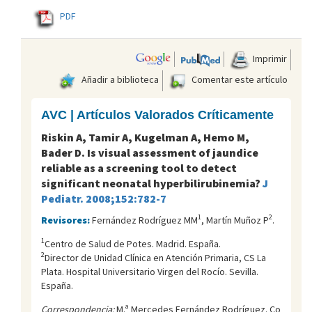
PDF
Imprimir
Añadir a biblioteca
Comentar este artículo
AVC | Artículos Valorados Críticamente
Riskin A, Tamir A, Kugelman A, Hemo M,
Bader D. Is visual assessment of jaundice
reliable as a screening tool to detect
significant neonatal hyperbilirubinemia?
J
Pediatr. 2008;152:782-7
1
2
Revisores:
Fernández Rodríguez MM
, Martín Muñoz P
.
1
Centro de Salud de Potes. Madrid. España.
2
Director de Unidad Clínica en Atención Primaria, CS La
Plata. Hospital Universitario Virgen del Rocí­o. Sevilla.
España.
Correspondencia:
M.ª Mercedes Fernández Rodríguez. Co