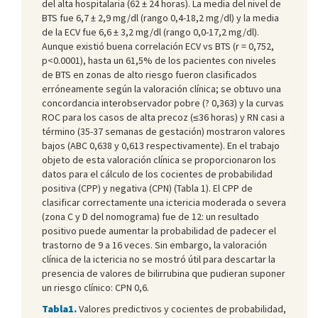
del alta hospitalaria (62 ± 24 horas). La media del nivel de
BTS fue 6,7 ± 2,9 mg/dl (rango 0,4-18,2 mg/dl) y la media
de la ECV fue 6,6 ± 3,2 mg/dl (rango 0,0-17,2 mg/dl).
Aunque existió buena correlación ECV vs BTS (r = 0,752,
p<0.0001), hasta un 61,5% de los pacientes con niveles
de BTS en zonas de alto riesgo fueron clasificados
erróneamente según la valoración clínica; se obtuvo una
concordancia interobservador pobre (? 0,363) y la curvas
ROC para los casos de alta precoz (≤36 horas) y RN casi a
término (35-37 semanas de gestación) mostraron valores
bajos (ABC 0,638 y 0,613 respectivamente). En el trabajo
objeto de esta valoración clínica se proporcionaron los
datos para el cálculo de los cocientes de probabilidad
positiva (CPP) y negativa (CPN) (Tabla 1). El CPP de
clasificar correctamente una ictericia moderada o severa
(zona C y D del nomograma) fue de 12: un resultado
positivo puede aumentar la probabilidad de padecer el
trastorno de 9 a 16 veces. Sin embargo, la valoración
clínica de la ictericia no se mostró útil para descartar la
presencia de valores de bilirrubina que pudieran suponer
un riesgo clínico: CPN 0,6.
Tabla1.
Valores predictivos y cocientes de probabilidad,