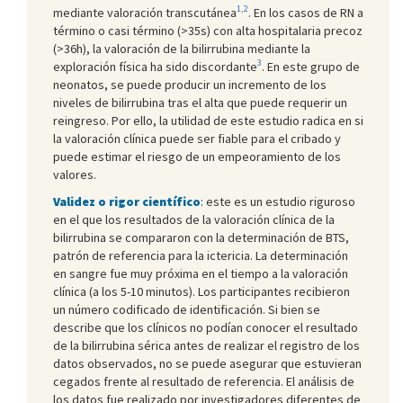
1,2
mediante valoración transcutánea
. En los casos de RN a
término o casi término (>35s) con alta hospitalaria precoz
(>36h), la valoración de la bilirrubina mediante la
3
exploración física ha sido discordante
. En este grupo de
neonatos, se puede producir un incremento de los
niveles de bilirrubina tras el alta que puede requerir un
reingreso. Por ello, la utilidad de este estudio radica en si
la valoración clínica puede ser fiable para el cribado y
puede estimar el riesgo de un empeoramiento de los
valores.
Validez o rigor científico
: este es un estudio riguroso
en el que los resultados de la valoración clínica de la
bilirrubina se compararon con la determinación de BTS,
patrón de referencia para la ictericia. La determinación
en sangre fue muy próxima en el tiempo a la valoración
clínica (a los 5-10 minutos). Los participantes recibieron
un número codificado de identificación. Si bien se
describe que los clínicos no podían conocer el resultado
de la bilirrubina sérica antes de realizar el registro de los
datos observados, no se puede asegurar que estuvieran
cegados frente al resultado de referencia. El análisis de
los datos fue realizado por investigadores diferentes de