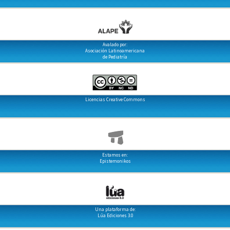
Avalado por:
Asociación Latinoamericana
de Pediatría
Licencias Creative Commons
Estamos en:
Epistemonikos
Una plataforma de:
Lúa Ediciones 3.0