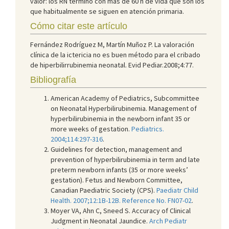
valor: los RN término con más de 60 h de vida que son los
que habitualmente se siguen en atención primaria.
Cómo citar este artículo
Fernández Rodríguez M, Martín Muñoz P. La valoración
clínica de la ictericia no es buen método para el cribado
de hiperbilirrubinemia neonatal. Evid Pediar.2008;4:77.
Bibliografía
American Academy of Pediatrics, Subcommittee
on Neonatal Hyperbilirubinemia. Management of
hyperbilirubinemia in the newborn infant 35 or
more weeks of gestation.
Pediatrics.
2004;114:297-316
.
Guidelines for detection, management and
prevention of hyperbilirubinemia in term and late
preterm newborn infants (35 or more weeks’
gestation). Fetus and Newborn Committee,
Canadian Paediatric Society (CPS).
Paediatr Child
Health. 2007;12:1B-12B. Reference No. FN07-02
.
Moyer VA, Ahn C, Sneed S. Accuracy of Clinical
Judgment in Neonatal Jaundice.
Arch Pediatr