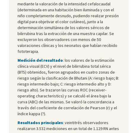
mediante la valoración de la intensidad cefalocaudal
(determinada en una habitación bien iluminada y con el
niño completamente desnudo, pudiendo realizar presión
digital para objetivar el color cutáneo), junto a la
determinación simultánea de los valores séricos de
bilirrubina tras la extracción de una muestra capilar. Se
excluyeron los observadores con menos de 50
valoraciones clínicas y los neonatos que habían recibido
fototerapia.
Medición del resultado
: los valores de la estimación
clínica visual (ECV) y el nivel de bilirrubina total sérica
(BTS) obtenidos, fueron agrupados en cuatro zonas de
riesgo según la clasificación de Bhutani (A: riesgo bajo; B:
riesgo intermedio bajo; C: riesgo intermedio alto y D:
riesgo alto). Se trazaron las curvas ROC (receiver-
operating characteristics) y se calculó el área bajo la
curva (ABC) de las mismas. Se valoró la concordancia a
través del coeficiente de correlación de Pearson (r) y el
índice kappa (?).
Resultados principales
: veintitrés observadores
realizaron 3.532 mediciones en un total de 1.129 RN antes