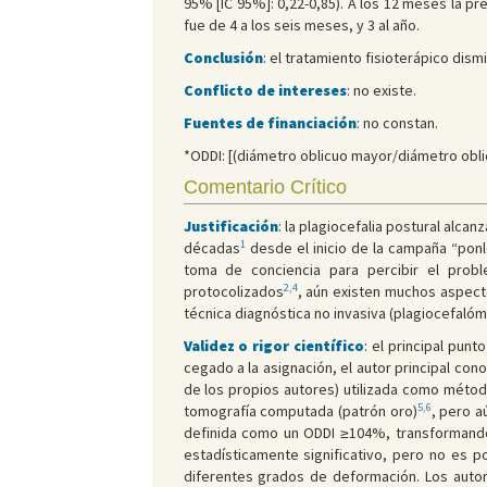
95% [IC 95%]: 0,22-0,85). A los 12 meses la pr
fue de 4 a los seis meses, y 3 al año.
Conclusión
: el tratamiento fisioterápico dis
Conflicto de intereses
: no existe.
Fuentes de financiación
: no constan.
*ODDI: [(diámetro oblicuo mayor/diámetro obli
Comentario Crítico
Justificación
: la plagiocefalia postural alca
1
décadas
desde el inicio de la campaña “ponl
toma de conciencia para percibir el prob
2,4
protocolizados
, aún existen muchos aspect
técnica diagnóstica no invasiva (plagiocefalóm
Validez o rigor científico
: el principal pun
cegado a la asignación, el autor principal co
de los propios autores) utilizada como métod
5,6
tomografía computada (patrón oro)
, pero a
definida como un ODDI ≥104%, transformando 
estadísticamente significativo, pero no es p
diferentes grados de deformación. Los autor