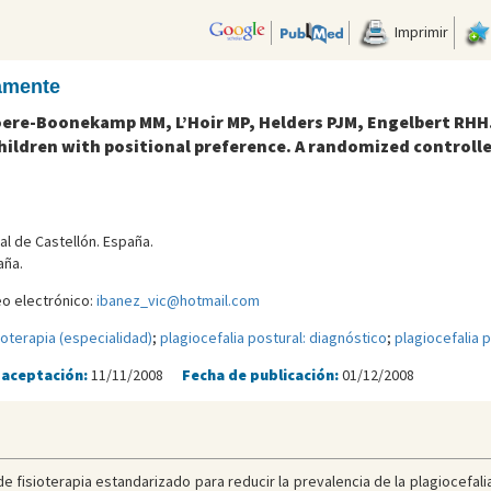
Imprimir
camente
ere-Boonekamp MM, L’Hoir MP, Helders PJM, Engelbert RHH. 
ildren with positional preference. A randomized controlle
al de Castellón. España.
aña.
eo electrónico:
ibanez_vic@hotmail.com
ioterapia (especialidad)
;
plagiocefalia postural: diagnóstico
;
plagiocefalia p
 aceptación:
11/11/2008
Fecha de publicación:
01/12/2008
de fisioterapia estandarizado para reducir la prevalencia de la plagiocefali