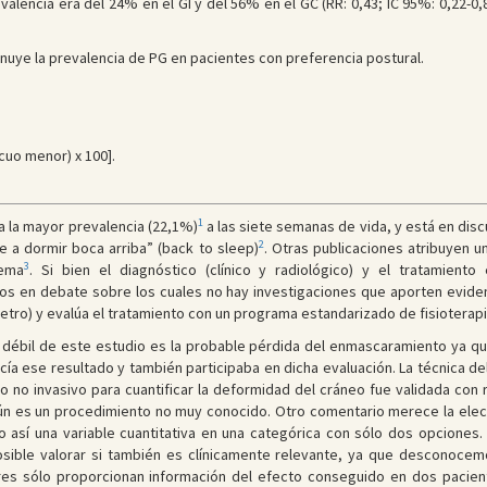
evalencia era del 24% en el GI y del 56% en el GC (RR: 0,43; IC 95%: 0,22-0
minuye la prevalencia de PG en pacientes con preferencia postural.
cuo menor) x 100].
1
nza la mayor prevalencia (22,1%)
a las siete semanas de vida, y está en discu
2
e a dormir boca arriba” (back to sleep)
. Otras publicaciones atribuyen u
3
lema
. Si bien el diagnóstico (clínico y radiológico) y el tratamiento
os en debate sobre los cuales no hay investigaciones que aporten eviden
etro) y evalúa el tratamiento con un programa estandarizado de fisioterapi
to débil de este estudio es la probable pérdida del enmascaramiento ya 
nocía ese resultado y también participaba en dicha evaluación. La técnica 
o no invasivo para cuantificar la deformidad del cráneo fue validada co
ún es un procedimiento no muy conocido. Otro comentario merece la elecci
así una variable cuantitativa en una categórica con sólo dos opciones.
osible valorar si también es clínicamente relevante, ya que desconocem
es sólo proporcionan información del efecto conseguido en dos pacient