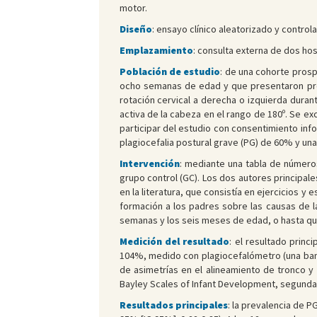
motor.
Diseño
: ensayo clínico aleatorizado y control
Emplazamiento
: consulta externa de dos hos
Población de estudio
: de una cohorte prosp
ocho semanas de edad y que presentaron prefe
rotación cervical a derecha o izquierda duran
activa de la cabeza en el rango de 180º. Se e
participar del estudio con consentimiento in
plagiocefalia postural grave (PG) de 60% y un
Intervención
: mediante una tabla de números
grupo control (GC). Los dos autores principal
en la literatura, que consistía en ejercicios y
formación a los padres sobre las causas de la
semanas y los seis meses de edad, o hasta que 
Medición del resultado
: el resultado princ
104%, medido con plagiocefalómetro (una band
de asimetrías en el alineamiento de tronco y 
Bayley Scales of Infant Development, segunda 
Resultados principales
: la prevalencia de P