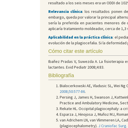
resultado a los seis meses era un ODDI de 10
Relevancia clínica
: los resultados ponen de
embargo, queda por valorar la principal alterna
sería la preferida en pacientes menores d
aplicaría tratamiento moldeador, cerca de 1,3
Aplicabilidad en la práctica clínica
: el ped
evolución de la plagiocefalia. Si la deformida
Cómo citar este artículo
Ibañez Pradas V, Suwezda A. La fisioterapia e
lactantes. Evid Pediatr 2008;4:83.
Bibliografía
Bialocerkowski AE, Vladusic SL, Wei Ng C
2008;50:577-86
.
Persing J, James H, Swanson J, Kattwin
Practice and Ambulatory Medicine, Sect
Rekate HL. Occipital plagiocephaly: a crit
Esparza J, Hinojosa J, Muñoz MJ, Romanc
van Adrichem LN, van Vlimmeren LA, Cada
(plagiocephalometry).
J Craniofac Surg.