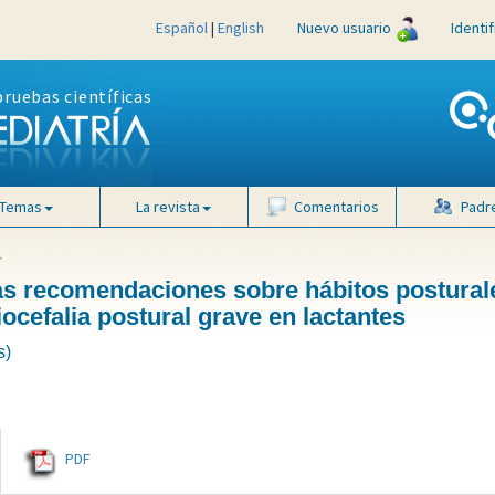
Español
|
English
Nuevo usuario
Identi
pruebas científicas
Temas
La revista
Comentarios
Padr
4
 las recomendaciones sobre hábitos postural
iocefalia postural grave en lactantes
s)
PDF