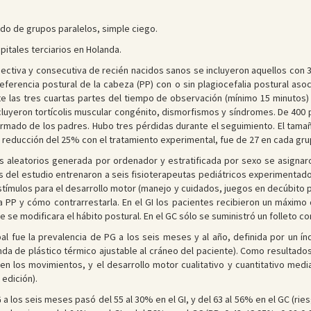
ado de grupos paralelos, simple ciego.
pitales terciarios en Holanda.
ectiva y consecutiva de recién nacidos sanos se incluyeron aquellos con 
rencia postural de la cabeza (PP) con o sin plagiocefalia postural aso
te las tres cuartas partes del tiempo de observación (mínimo 15 minutos) 
xcluyeron tortícolis muscular congénito, dismorfismos y síndromes. De 400 
formado de los padres. Hubo tres pérdidas durante el seguimiento. El tam
a reducción del 25% con el tratamiento experimental, fue de 27 en cada gru
 aleatorios generada por ordenador y estratificada por sexo se asignaron
es del estudio entrenaron a seis fisioterapeutas pediátricos experimenta
 estímulos para el desarrollo motor (manejo y cuidados, juegos en decúbito p
 PP y cómo contrarrestarla. En el GI los pacientes recibieron un máximo 
se modificara el hábito postural. En el GC sólo se suministró un folleto c
ipal fue la prevalencia de PG a los seis meses y al año, definida por un í
a de plástico térmico ajustable al cráneo del paciente). Como resultados
en los movimientos, y el desarrollo motor cualitativo y cuantitativo medi
edición).
G a los seis meses pasó del 55 al 30% en el GI, y del 63 al 56% en el GC (rie