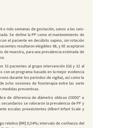
36 o más semanas de gestación, sanos a las seis-
ciada. Se define la PP como el mantenimiento de
con el paciente en decúbito supino, sin rotación
pacientes resultaron elegibles 68, y 65 aceptaron
año de muestra, para una prevalencia estimada de
po.
 33 pacientes al grupo intervención (GI) y 32 al
dos con un programa basado en la mejor evidencia
rono durante los períodos de vigilia), así como la
de ocho sesiones de fisioterapia entre las siete
on medidas preventivas.
ndice de diferencia de diámetro oblicuo (ODDI)* ≥
 secundarios se valoraron la prevalencia de PP y
ante escalas preexistentes (Albert Infant Scale y
sgo relativo [RR] 0,54%; intervalo de confianza del