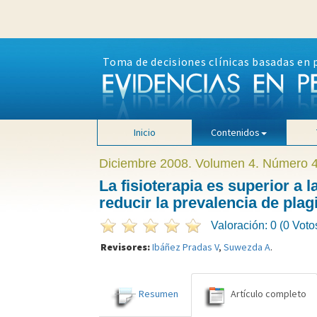
Toma de decisiones clínicas basadas en 
Inicio
Contenidos
Diciembre 2008. Volumen 4. Número 
La fisioterapia es superior a
reducir la prevalencia de plag
Valoración: 0 (0 Voto
Revisores:
Ibáñez Pradas V
,
Suwezda A
.
Resumen
Artículo completo