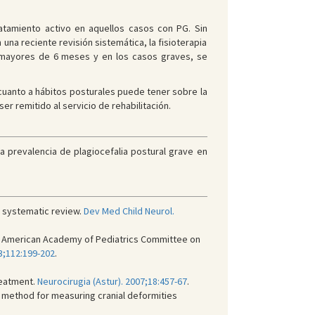
ratamiento activo en aquellos casos con PG. Sin
una reciente revisión sistemática, la fisioterapia
 mayores de 6 meses y en los casos graves, se
uanto a hábitos posturales puede tener sobre la
r remitido al servicio de rehabilitación.
a prevalencia de plagiocefalia postural grave en
 a systematic review.
Dev Med Child Neurol.
ts. American Academy of Pediatrics Committee on
3;112:199-202
.
reatment.
Neurocirugia (Astur). 2007;18:457-67
.
e method for measuring cranial deformities