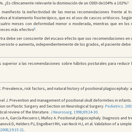
2%. ¿Es clínicamente relevante la disminución de un ODDI de104% a 102%?
 manifiesto la inefectividad de las meras recomendaciones frente al t
tiva al tratamiento fisioterápico, que es el uso de cascos ortésicos. Según 
e cuatro meses con deformidad menor o moderada, mientras que en los
6
 veces más efectivo
.
iatra debe ser consciente del escaso efecto que sus recomendaciones en c
d persiste o aumenta, independientemente de los grados, el paciente debe se
s superior a las recomendaciones sobre hábitos posturales para reducir l
. Prevalence, risk factors, and natural history of positional plagiocephaly:
kel J. Prevention and management of positional skull deformities in infan
ion on Plastic Surgery and Section on Neurological Surgery.
Pediatrics. 200
ical review of the literature.
J Neurosurg. 1998;89:24-30
.
e A, García-Recuero I, Muñoz A. Positional plagiocephaly. Diagnosis and t
nová D, Helders PJ, Engelbert RH, van Neck HJ, et al. Validation of a simpl
 2008;19:15-21
.