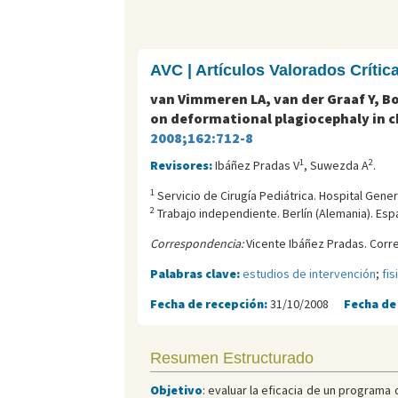
AVC | Artículos Valorados Críti
van Vimmeren LA, van der Graaf Y, Bo
on deformational plagiocephaly in ch
2008;162:712-8
1
2
Revisores:
Ibáñez Pradas V
, Suwezda A
.
1
Servicio de Cirugía Pediátrica. Hospital Gener
2
Trabajo independiente. Berlí­n (Alemania). Esp
Correspondencia:
Vicente Ibáñez Pradas. Corr
Palabras clave:
estudios de intervención
;
fis
Fecha de recepción:
31/10/2008
Fecha de
Resumen Estructurado
Objetivo
: evaluar la eficacia de un programa 