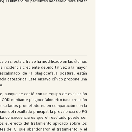
,85). El número de pacientes necesario para tratar
sión si esta cifra se ha modificado en las últimas
na incidencia creciente debido tal vez a la mayor
 escalonado de la plagiocefalia postural están
cia categórica. Este ensayo clínico propone una
a.
que, aunque se contó con un equipo de evaluación
del ODDI mediante plagiocefalómetro (una creación
n resultados prometedores en comparación con la
ón del resultado principal: la prevalencia de PG
 La consecuencia es que el resultado puede ser
os el efecto del tratamiento aplicado sobre los
es del GI que abandonaron el tratamiento, y el