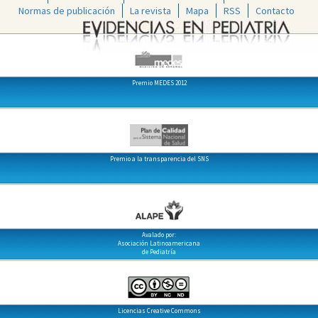
Normas de publicación
La revista
Mapa
RSS
Contacto
Premio MEDES 2012
Premio a la transparencia del SNS
Avalado por:
Asociación Latinoamericana
de Pediatría
Licencias Creative Commons