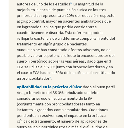
5
autores de uno de los estudios
. La magnitud de la
mejoría en la escala de puntuación clínica en los tres
primeros días representa un 20% de reducción respecto
al grupo control, mayor en pacientes ambulatorios que
en ingresados, en los que podría considerarse
cuantitativamente discreta. Esta diferencia podría
reflejar la existencia de un diferente comportamiento del
tratamiento en algún grupo de pacientes.
Aunque no se han constatado efectos adversos, no es
posible valorar el potencial efecto broncoconstrictor del
suero hipertónico sobre las vías aéreas, dado que en 3
ECA se utiliza el SS 3% junto con broncodilatadores y en
el cuarto ECA hasta un 60% de los niños acaban utilizando
5
un broncodilatador
.
Aplicabilidad en la práctica clínica
: dado el buen perfil
riesgo-beneficio del SS 3% nebulizado se debe
considerar su uso en el tratamiento de la BA
(conjuntamente con broncodilatadores) tanto en
lactantes ingresados como ambulatorios. Cuestiones
pendientes a resolver son, el impacto en la práctica
clínica del tratamiento, el número de aplicaciones de
suero salino hipertónico (tres o más al día), el tipo de