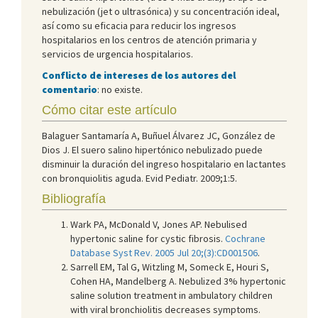
nebulización (jet o ultrasónica) y su concentración ideal,
así como su eficacia para reducir los ingresos
hospitalarios en los centros de atención primaria y
servicios de urgencia hospitalarios.
Conflicto de intereses de los autores del
comentario
: no existe.
Cómo citar este artículo
Balaguer Santamaría A, Buñuel Álvarez JC, González de
Dios J. El suero salino hipertónico nebulizado puede
disminuir la duración del ingreso hospitalario en lactantes
con bronquiolitis aguda. Evid Pediatr. 2009;1:5.
Bibliografía
Wark PA, McDonald V, Jones AP. Nebulised
hypertonic saline for cystic fibrosis.
Cochrane
Database Syst Rev. 2005 Jul 20;(3):CD001506
.
Sarrell EM, Tal G, Witzling M, Someck E, Houri S,
Cohen HA, Mandelberg A. Nebulized 3% hypertonic
saline solution treatment in ambulatory children
with viral bronchiolitis decreases symptoms.