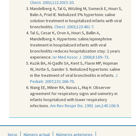
Chest. 2002;122:2015-20
.
Mandelberg A, Tal G, Witzling M, Someck E, Houri S,
Balin A, Priel IE. Nebulized 3% hypertonic saline
solution treatment in hospitalized infants with viral
bronchiolitis.
Chest. 2003;123:481-7
.
Tal G, Cesar K, Oron A, Houri S, Ballin A,
Mandelberg A. Hypertonic saline/epinephrine
treatment in hospitalized infants with viral
bronchiolitis reduces hospitalization stay: 2 years
experience.
Isr Med Assoc J. 2006;8:169–73
.
Kuzik BA, Al-Qadhi SA, Kent S, Flavin MP, Hopman
W, Hotte S, Gander S. Nebulized hypertonic saline
in the treatment of viral bronchiolitis in infants.
J
Pediatr. 2007;151:266-70
.
Wang EE, Milner RA, Navas L, Maj H. Observer
agreement for respiratory signs and oximetry in
infants hospitalized with lower respiratory
infections.
Am Rev Respir Dis. 1992 Jan;145:106-9
.
Inicio
Número actual
Números anteriores