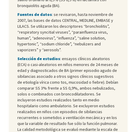
bronquiolitis aguda (BA).
Fuentes de datos
: se revisaron, hasta noviembre de
2007, las bases de datos CENTRAL, MEDLINE, EMBASE y
LILACS. Se utilizaron los descriptores “bronchiolitis”,
“respiratory syncitial viruses”, “parainfluenza virus,
human”, “adenovirus”, “influenza”, “saline solution,
hypertonic”, “sodium chloride”, “nebulizers and
vaporizers” y “aerosols”.
Selección de estudios
: ensayos clínicos aleatorios
(ECA) o casi-aleatorios en niños menores de 24 meses de
edad y diagnosticados de BA (primer episodio agudo de
sibilancias asociado a otros signos clínicos sugestivos
de etiología vírica como tos, mucosidad o fiebre). Debían
comparar SS 3% frente a SS 0,9%, ambos nebulizados,
solos o combinados con broncodilatadores. Se
incluyeron estudios realizados tanto en medio
hospitalario como ambulatorio. Se excluyeron estudios
realizados en niños con episodios de sibilancias
recurrentes o sometidos a ventilación mecánica y en los
que la variable de resultado fue sólo la función pulmonar.
La calidad metodológica se evaluó mediante la escala de