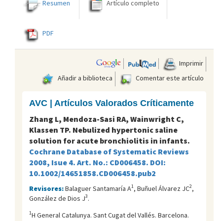
Resumen
Artículo completo
PDF
Imprimir
Añadir a biblioteca
Comentar este artículo
AVC | Artículos Valorados Críticamente
Zhang L, Mendoza-Sasi RA, Wainwright C,
Klassen TP. Nebulized hypertonic saline
solution for acute bronchiolitis in infants.
Cochrane Database of Systematic Reviews
2008, Isue 4. Art. No.: CD006458. DOI:
10.1002/14651858.CD006458.pub2
1
2
Revisores:
Balaguer Santamaría A
, Buñuel Álvarez JC
,
3
González de Dios J
.
1
H General Catalunya. Sant Cugat del Vallés. Barcelona.