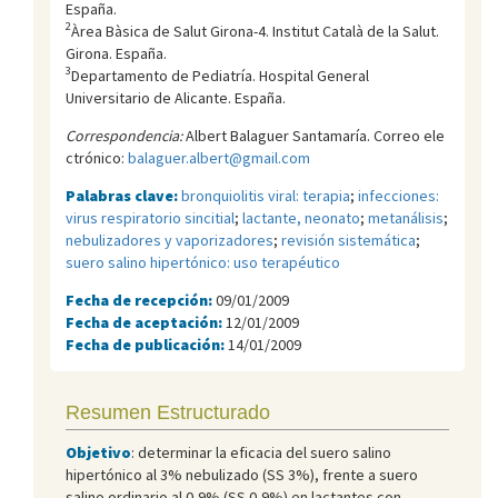
España.
2
Àrea Bàsica de Salut Girona-4. Institut Català de la Salut.
Girona. España.
3
Departamento de Pediatría. Hospital General
Universitario de Alicante. España.
Correspondencia:
Albert Balaguer Santamaría. Correo ele
ctrónico:
balaguer.albert@gmail.com
Palabras clave:
bronquiolitis viral: terapia
;
infecciones:
virus respiratorio sincitial
;
lactante, neonato
;
metanálisis
;
nebulizadores y vaporizadores
;
revisión sistemática
;
suero salino hipertónico: uso terapéutico
Fecha de recepción:
09/01/2009
Fecha de aceptación:
12/01/2009
Fecha de publicación:
14/01/2009
Resumen Estructurado
Objetivo
: determinar la eficacia del suero salino
hipertónico al 3% nebulizado (SS 3%), frente a suero
salino ordinario al 0,9% (SS 0,9%) en lactantes con