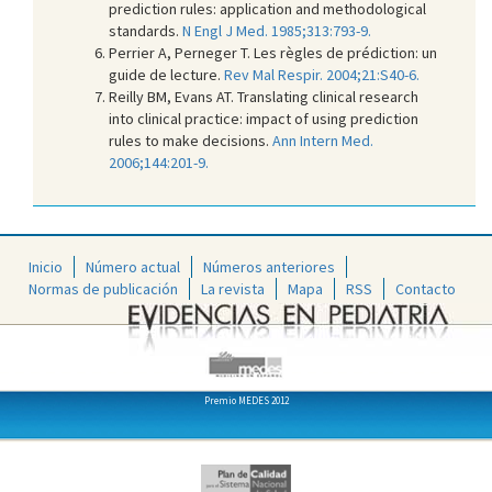
prediction rules: application and methodological
standards.
N Engl J Med. 1985;313:793-9.
Perrier A, Perneger T. Les règles de prédiction: un
guide de lecture.
Rev Mal Respir. 2004;21:S40-6.
Reilly BM, Evans AT. Translating clinical research
into clinical practice: impact of using prediction
rules to make decisions.
Ann Intern Med.
2006;144:201-9.
Inicio
Número actual
Números anteriores
Normas de publicación
La revista
Mapa
RSS
Contacto
Premio MEDES 2012