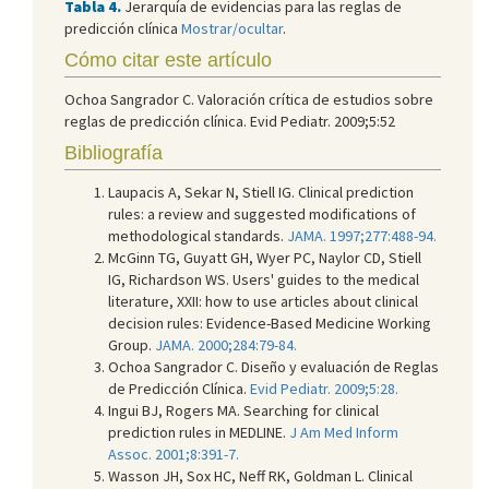
Tabla 4.
Jerarquía de evidencias para las reglas de
predicción clínica
Mostrar/ocultar
.
Cómo citar este artículo
Ochoa Sangrador C. Valoración crítica de estudios sobre
reglas de predicción clínica. Evid Pediatr. 2009;5:52
Bibliografía
Laupacis A, Sekar N, Stiell IG. Clinical prediction
rules: a review and suggested modifications of
methodological standards.
JAMA. 1997;277:488-94.
McGinn TG, Guyatt GH, Wyer PC, Naylor CD, Stiell
IG, Richardson WS. Users' guides to the medical
literature, XXII: how to use articles about clinical
decision rules: Evidence-Based Medicine Working
Group.
JAMA. 2000;284:79-84.
Ochoa Sangrador C. Diseño y evaluación de Reglas
de Predicción Clínica.
Evid Pediatr. 2009;5:28.
Ingui BJ, Rogers MA. Searching for clinical
prediction rules in MEDLINE.
J Am Med Inform
Assoc. 2001;8:391-7.
Wasson JH, Sox HC, Neff RK, Goldman L. Clinical