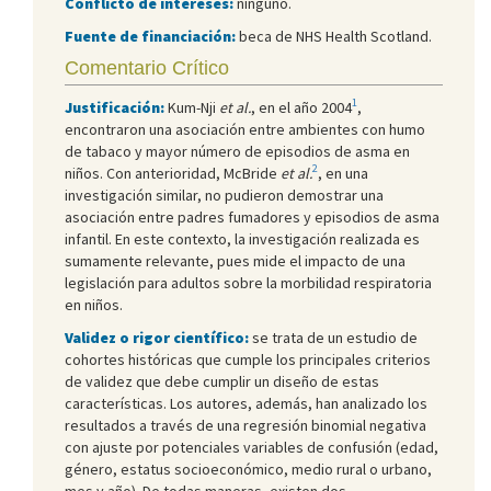
Conflicto de intereses:
ninguno.
Fuente de financiación:
beca de NHS Health Scotland.
Comentario Crítico
1
Justificación:
Kum-Nji
et al.
, en el año 2004
,
encontraron una asociación entre ambientes con humo
de tabaco y mayor número de episodios de asma en
2
niños. Con anterioridad, McBride
et al.
, en una
investigación similar, no pudieron demostrar una
asociación entre padres fumadores y episodios de asma
infantil. En este contexto, la investigación realizada es
sumamente relevante, pues mide el impacto de una
legislación para adultos sobre la morbilidad respiratoria
en niños.
Validez o rigor científico:
se trata de un estudio de
cohortes históricas que cumple los principales criterios
de validez que debe cumplir un diseño de estas
características. Los autores, además, han analizado los
resultados a través de una regresión binomial negativa
con ajuste por potenciales variables de confusión (edad,
género, estatus socioeconómico, medio rural o urbano,
mes y año). De todas maneras, existen dos