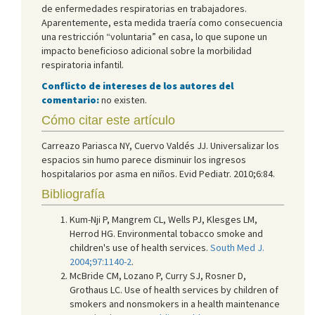
de enfermedades respiratorias en trabajadores.
Aparentemente, esta medida traería como consecuencia
una restricción “voluntaria” en casa, lo que supone un
impacto beneficioso adicional sobre la morbilidad
respiratoria infantil.
Conflicto de intereses de los autores del
comentario:
no existen.
Cómo citar este artículo
Carreazo Pariasca NY, Cuervo Valdés JJ. Universalizar los
espacios sin humo parece disminuir los ingresos
hospitalarios por asma en niños. Evid Pediatr. 2010;6:84.
Bibliografía
Kum-Nji P, Mangrem CL, Wells PJ, Klesges LM,
Herrod HG. Environmental tobacco smoke and
children's use of health services.
South Med J.
2004;97:1140-2
.
McBride CM, Lozano P, Curry SJ, Rosner D,
Grothaus LC. Use of health services by children of
smokers and nonsmokers in a health maintenance