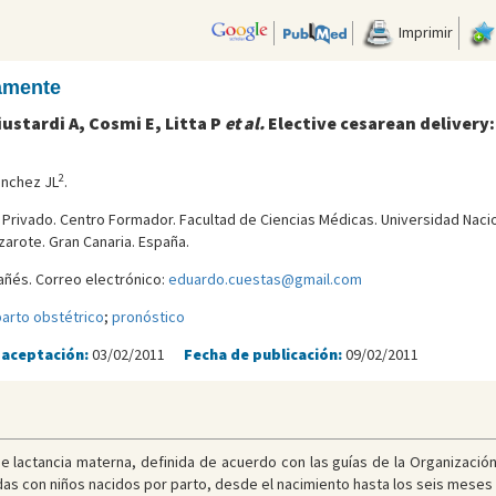
Imprimir
camente
iustardi A, Cosmi E, Litta P
et al.
Elective cesarean delivery:
.
2
ánchez JL
.
l Privado. Centro Formador. Facultad de Ciencias Médicas. Universidad Naci
zarote. Gran Canaria. España.
ñés. Correo electrónico:
eduardo.cuestas@gmail.com
arto obstétrico
;
pronóstico
 aceptación:
03/02/2011
Fecha de publicación:
09/02/2011
e lactancia materna, definida de acuerdo con las guías de la Organización
s con niños nacidos por parto, desde el nacimiento hasta los seis meses