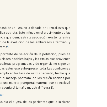
 pasó de un 10% en la década de 1970 al 30% que
a estricta. Esto influye en el crecimiento de las
cia que demuestra la asociación existente entre
n de la evolución de los embarazos a término, y
2
terna
.
mportante de selección de la población, pues se
s clases sociales bajas y las etnias que provienen
 cesáreas programadas y de urgencia no sigue un
madas estuviese subrepresentada. Las condiciones
emplo en las tasa de asfixia neonatal, hecho que
en el manejo postnatal de los recién nacidos por
sta una muerte puerperal materna que se excluyó
n cuenta el tamaño muestral (figura 1).
tar
tudio el 61,9% de los pacientes que lo iniciaron