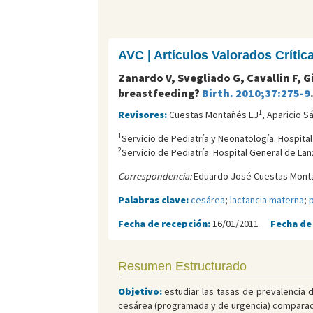
AVC | Artículos Valorados Críti
Zanardo V, Svegliado G, Cavallin F, G
breastfeeding?
Birth. 2010;37:275-9
1
Revisores:
Cuestas Montañés EJ
, Aparicio S
1
Servicio de Pediatría y Neonatología. Hospita
2
Servicio de Pediatría. Hospital General de Lan
Correspondencia:
Eduardo José Cuestas Monta
Palabras clave:
cesárea
;
lactancia materna
;
p
Fecha de recepción:
16/01/2011
Fecha de
Resumen Estructurado
Objetivo:
estudiar las tasas de prevalencia d
cesárea (programada y de urgencia) comparada