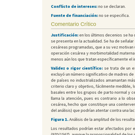
Conflicto de intereses:
no se declaran.
Fuente de financiación:
no se especifica.
Comentario Crítico
Justificación:
en los últimos decenios se ha
se presenta en la actualidad. Se ha de señalar
cesáreas programadas, que a su vez motivan u
operación cesárea y morbimotalidad materna
menos aún los que tratan específicamente el i
Validez o rigor científico:
se trata de un e
excluyó un número significativo de madres de 
de países no industrializados amamantan más
criterio claro y objetivo, fácilmente medible
basales entre los grupos de parto normal y c
llama la atención, pues es contrario a lo obs
cesárea, hecho que constituye una cointerven
del análisis) que podrían atentar contra una la
Figura 1.
Análisis de la amplitud de los resu
Los resultados podrían estar afectados por el
(970/1567), aunque la proporcionalidad de los 