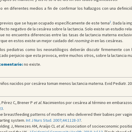
io en diferentes medios a fin de confirmar los hallazgos con una definic
2
 previos que se hayan ocupado específicamente de este tema
. Dada la i
fecto negativo de la cesárea sobre la lactancia. Solo existe un estudio re
e no encuentra diferencias entre las tasas de lactancia materna exclus
que en estos existe un mejor cuidado del
rooming-in
en las cesáreas.
los pediatras como los neonatólogos deberán discutir firmemente con l
ado perjuicio que esta provoca, entre muchos otros, sobre la lactancia m
 comentario:
no existe.
niños nacidos por cesárea toman menos lactancia materna. Evid Pediatr. 20
A, Pérez C, Brener P
et al.
Nacimientos por cesárea al término en embarazos 
23
.
e breastfeeding patterns of mothers who delivered their babies per vagina
arting system.
Int J Nurs Stud. 2007;44:1128-37
.
Golding J, Menezes AM, Araújo CL
et al
. Association of socioeconomic positio