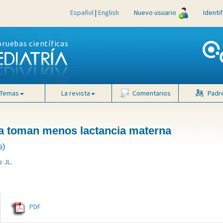
Español
|
English
Nuevo usuario
Identi
pruebas científicas
Temas
La revista
Comentarios
Padr
ea toman menos lactancia materna
s)
z JL
.
PDF