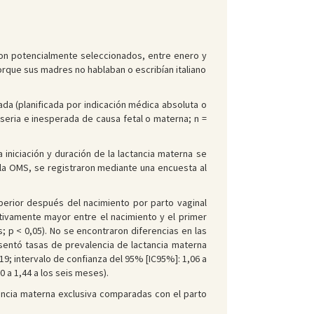
ron potencialmente seleccionados, entre enero y
orque sus madres no hablaban o escribían italiano
da (planificada por indicación médica absoluta o
 seria e inesperada de causa fetal o materna; n =
 iniciación y duración de la lactancia materna se
 la OMS, se registraron mediante una encuesta al
uperior después del nacimiento por parto vaginal
tivamente mayor entre el nacimiento y el primer
s; p < 0,05). No se encontraron diferencias en las
sentó tasas de prevalencia de lactancia materna
,19; intervalo de confianza del 95% [IC95%]: 1,06 a
0 a 1,44 a los seis meses).
ancia materna exclusiva comparadas con el parto