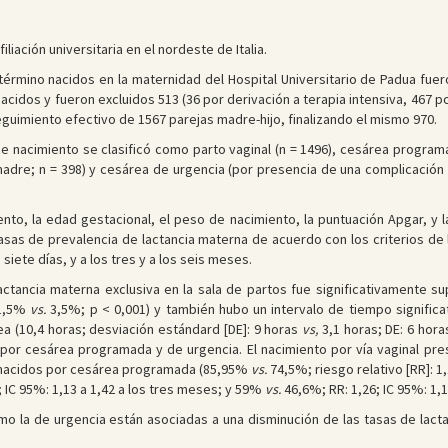
iliación universitaria en el nordeste de Italia.
término nacidos en la maternidad del Hospital Universitario de Padua fue
acidos y fueron excluidos 513 (36 por derivación a terapia intensiva, 467 p
seguimiento efectivo de 1567 parejas madre-hijo, finalizando el mismo 970.
e nacimiento se clasificó como parto vaginal (n = 1496), cesárea programa
 madre; n = 398) y cesárea de urgencia (por presencia de una complicación
to, la edad gestacional, el peso de nacimiento, la puntuación Apgar, y la
tasas de prevalencia de lactancia materna de acuerdo con los criterios de
 siete días, y a los tres y a los seis meses.
actancia materna exclusiva en la sala de partos fue significativamente s
71,5%
vs.
3,5%; p < 0,001) y también hubo un intervalo de tiempo significa
 (10,4 horas; desviación estándard [DE]: 9 horas
vs,
3,1 horas; DE: 6 hora
 por cesárea programada y de urgencia. El nacimiento por vía vaginal pre
s nacidos por cesárea programada (85,95%
vs.
74,5%; riesgo relativo [RR]: 1
 IC 95%: 1,13 a 1,42 a los tres meses; y 59%
vs.
46,6%; RR: 1,26; IC 95%: 1,1
o la de urgencia están asociadas a una disminución de las tasas de lact