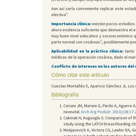
Aun así sería conveniente replicar este estud
electiva”.
Importancia clínica:
existen pocos estudios
ahora evidencia suficiente que demuestra el e
muy buen nivel educativo y socioeconómico qu
4
parto normal con cesáreas
, posiblemente por
Aplicabilidad en la práctica clínica:
tanto 
médicas de la operación cesárea, dado el marc
Conflicto de intereses en los autores del
Cómo citar este artículo
Cuestas Montañés E, Aparicio Sánchez JL. Los 
Bibliografía
Ceriani JM, Mariani G, Pardo A, Aguirre 
neonatal.
Arch Arg Pediatr. 2010;108:17-
Cakmak H, Kuguoglu S. Comparison of th
study using the LATCH breastfeeding ch
Matijasevich A, Victora CG, Lawlor DA, 