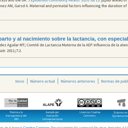
razil and the UK.
J Epidemiol Community Health. 2010 Jul 13
. [Epub ahead of 
nez AM, Garsd A. Maternal and perinatal factors influencing the duration of
 parto y al nacimiento sobre la lactancia, con especia
Aguilar MT; Comité de Lactancia Materna de la AEP. Influencia de la atenció
tr. 2011;7:2.
Inicio
Número actual
Números anteriores
Normas de publ
Premio a la
Avalado por:
Licencias Creative
Estamos en:
transparencia del
Asociación
Commons
Epistemonik
SNS
Latinoamericana
de Pediatría
es de la licencia
Creative Commons
Reconocimiento-No comercial-Sin obras derivadas 4.0