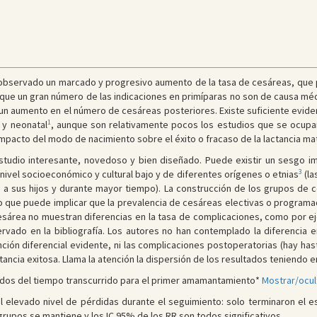
 observado un marcado y progresivo aumento de la tasa de cesáreas, que
 que un gran número de las indicaciones en primíparas no son de causa médic
n aumento en el número de cesáreas posteriores. Existe suficiente eviden
1
 y neonatal
, aunque son relativamente pocos los estudios que se ocupa
mpacto del modo de nacimiento sobre el éxito o fracaso de la lactancia ma
studio interesante, novedoso y bien diseñado. Puede existir un sesgo i
3
nivel socioeconómico y cultural bajo y de diferentes orígenes o etnias
(la
 a sus hijos y durante mayor tiempo). La construcción de los grupos de
, lo que puede implicar que la prevalencia de cesáreas electivas o progra
esárea no muestran diferencias en la tasa de complicaciones, como por ej
ervado en la bibliografía. Los autores no han contemplado la diferencia 
ción diferencial evidente, ni las complicaciones postoperatorias (hay ha
ctancia exitosa. Llama la atención la dispersión de los resultados teniendo e
ltados del tiempo transcurrido para el primer amamantamiento*
Mostrar/ocul
 elevado nivel de pérdidas durante el seguimiento: solo terminaron el es
grupos se mantiene y los IC 95% de los RR son todos significativos.