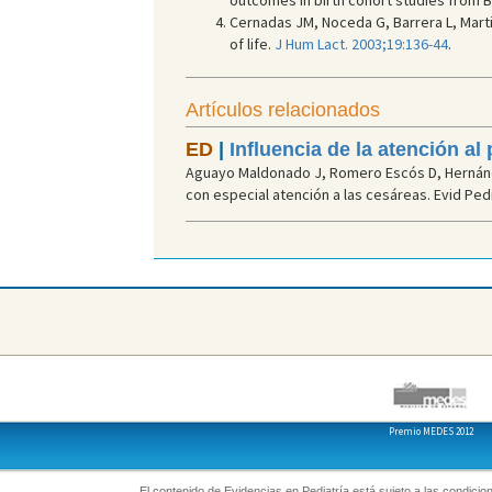
outcomes in birth cohort studies from B
Cernadas JM, Noceda G, Barrera L, Marti
of life.
J Hum Lact. 2003;19:136-44
.
Artículos relacionados
ED
|
Influencia de la atención al
Aguayo Maldonado J, Romero Escós D, Hernández 
con especial atención a las cesáreas. Evid Pedia
Premio MEDES 2012
El contenido de Evidencias en Pediatría está sujeto a las condicion