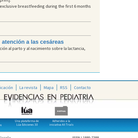
print].
 exclusive breastfeeding during the first 6 months
l atención a las cesáreas
n al parto y al nacimiento sobre la lactancia,
icación
La revista
Mapa
RSS
Contacto
Una plataforma de:
Adheridos a la
Lúa Ediciones 3.0
iniciativa All Trials
os
 España
ISSN | 1885-7388