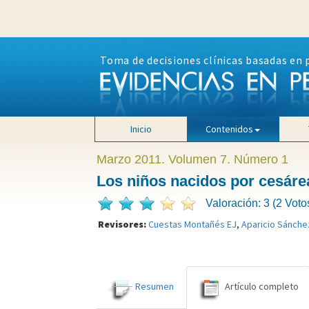
Toma de decisiones clínicas basadas en 
Inicio
Contenidos
Marzo 2011. Volumen 7. Número 1
Los niños nacidos por cesár
Valoración: 3 (2 Voto
Revisores:
Cuestas Montañés EJ
,
Aparicio Sánche
Resumen
Artículo completo