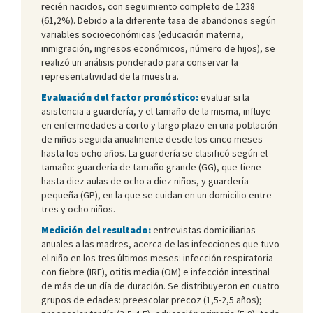
recién nacidos, con seguimiento completo de 1238
(61,2%). Debido a la diferente tasa de abandonos según
variables socioeconómicas (educación materna,
inmigración, ingresos económicos, número de hijos), se
realizó un análisis ponderado para conservar la
representatividad de la muestra.
Evaluación del factor pronóstico:
evaluar si la
asistencia a guardería, y el tamaño de la misma, influye
en enfermedades a corto y largo plazo en una población
de niños seguida anualmente desde los cinco meses
hasta los ocho años. La guardería se clasificó según el
tamaño: guardería de tamaño grande (GG), que tiene
hasta diez aulas de ocho a diez niños, y guardería
pequeña (GP), en la que se cuidan en un domicilio entre
tres y ocho niños.
Medición del resultado:
entrevistas domiciliarias
anuales a las madres, acerca de las infecciones que tuvo
el niño en los tres últimos meses: infección respiratoria
con fiebre (IRF), otitis media (OM) e infección intestinal
de más de un día de duración. Se distribuyeron en cuatro
grupos de edades: preescolar precoz (1,5-2,5 años);