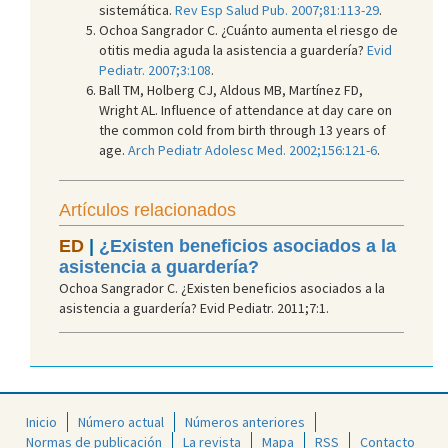
sistemática.
Rev Esp Salud Pub. 2007;81:113-29
.
Ochoa Sangrador C. ¿Cuánto aumenta el riesgo de
otitis media aguda la asistencia a guardería?
Evid
Pediatr. 2007;3:108
.
Ball TM, Holberg CJ, Aldous MB, Martínez FD,
Wright AL. Influence of attendance at day care on
the common cold from birth through 13 years of
age.
Arch Pediatr Adolesc Med. 2002;156:121-6
.
Artículos relacionados
ED
|
¿Existen beneficios asociados a la
asistencia a guardería?
Ochoa Sangrador C. ¿Existen beneficios asociados a la
asistencia a guardería? Evid Pediatr. 2011;7:1.
Inicio
Número actual
Números anteriores
Normas de publicación
La revista
Mapa
RSS
Contacto