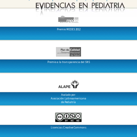
Premio MEDES 2012
Premio a la transparencia del SNS
Avalado por:
Asociación Latinoamericana
de Pediatría
Licencias Creative Commons