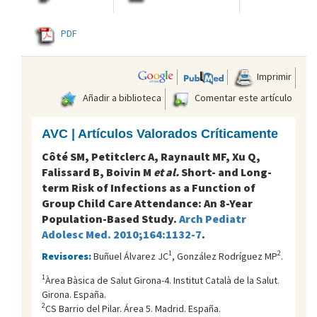
PDF
Imprimir
Añadir a biblioteca
Comentar este artículo
AVC | Artículos Valorados Críticamente
Côté SM, Petitclerc A, Raynault MF, Xu Q,
Falissard B, Boivin M
et al.
Short- and Long-
term Risk of Infections as a Function of
Group Child Care Attendance: An 8-Year
Population-Based Study.
Arch Pediatr
Adolesc Med. 2010;164:1132-7
.
1
2
Revisores:
Buñuel Álvarez JC
, González Rodríguez MP
.
1
Àrea Bàsica de Salut Girona-4. Institut Català de la Salut.
Girona. España.
2
CS Barrio del Pilar. Área 5. Madrid. España.