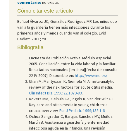
comentario:
no existe.
Cómo citar este artículo
Buñuel Álvarez JC, González Rodríguez MP. Los niños que
van a la guardería tienen más infecciones durante los
primeros años y menos cuando van al colegio. Evid
Pediatr. 2011;7:8.
Bibliografía
Encuesta de Población Activa. Módulo especial
2005. Conciliación entre la vida laboral y la familiar.
Resultados nacionales [en línea][fecha de consulta
22-IV-2007]. Disponible en:
http://www.ine.es/
Uhari M, Mantysaari K, Niemela M. A meta-analytic
review of the risk factors for acute otitis media.
Clin Infect Dis. 1996;22:1079-83
.
Rovers MM, Zielhuis GA, Ingels K, van der Wilt GJ.
Day-care and otitis media in young children: a
critical overview.
Eur J Pediatr. 1999;158:1-6
.
Ochoa Sangrador C, Barajas Sánchez MV, Muñoz
Martín B. Asistencia a guardería y enfermedad
infecciosa aguda en la infancia. Una revisión