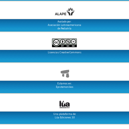
Avalado por:
Asociación Latinoamericana
de Pediatría
Licencias Creative Commons
Estamos en:
Epistemonikos
Una plataforma de:
Lúa Ediciones 3.0