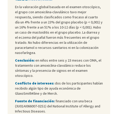
En la valoración global basada en el examen otoscópico,
el grupo con amoxicilina-clavulánico tuvo mejor
respuesta, siendo clasificados como fracaso al cuarto
día un 4% frente a un 23% del grupo placebo (p < 0,001) y
un 16% frente a un 51% a los 10-12 días (p < 0,001). Hubo
un caso de mastoiditis en el grupo placebo. La diarrea y
el eczema del pañal fueron más frecuentes en el grupo
tratado. No hubo diferencias en la utilización de
paracetamol o recursos sanitarios ni en la colonización
nasofaríngea.
Conclusión:
en niños entre seis y 23 meses con OMA, el
tratamiento con amoxiclina-clavulánico reduce los
síntomas y la presencia de signos en el examen
otoscópico.
Conflicto de intereses:
dos de los participantes habían
recibido algún tipo de ayuda económica de
GlaxoSmithKline y de Merck.
Fuente de financiación:
financiado con una beca
(3U01AI066007-02S1) del National Institute of Allergy and
Infectious Diseases.