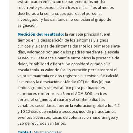
estratificaron en función de padecer otitis media
recurrente y/o exposición a tres o más niños al menos
diez horas a la semana. Los padres, el personal
investigador y los sanitarios no conocían el grupo de
asignación.
Medición del resultado:
la variable principal fue el
tiempo en la desaparición de los síntomas y signos
clínicos y la carga de síntomas durante los primeros siete
días, valorados por uno de los padres mediante la escala
AOM-SOS. Esta escala puntúa entre otros la presencia de
dolor, irritabilidad y fiebre. Se consideró curado si la
escala tenía un valor de 0 a 1 y curación persistente si el
valor se mantenía en dos registros sucesivos. Se calculó
la media y la desviación estándar (DE) de días (d) para
ambos grupos y se estratificó para puntuaciones
superiores e inferiores a 8 en el AOM-SOS, en tres
cortes: al segundo, al cuarto y al séptimo día. Las
variables secundarias fueron la valoración global a los 4-5
y 10-12 días que incluía otoscopia, uso de paracetamol,
eventos adversos, tasas de colonización nasofaríngea y
uso de recursos sanitarios.
Tabla 1.
Mostrar/ocultar