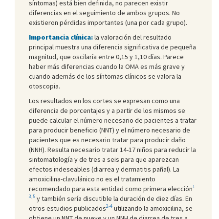
síntomas) está bien definida, no parecen existir
diferencias en el seguimiento de ambos grupos. No
existieron pérdidas importantes (una por cada grupo).
Importancia clínica:
la valoración del resultado
principal muestra una diferencia significativa de pequeña
magnitud, que oscilaría entre 0,15 y 1,10 días. Parece
haber más diferencias cuando la OMA es más grave y
cuando además de los síntomas clínicos se valora la
otoscopia.
Los resultados en los cortes se expresan como una
diferencia de porcentajes y a partir de los mismos se
puede calcular el número necesario de pacientes a tratar
para producir beneficio (NNT) y el número necesario de
pacientes que es necesario tratar para producir daño
(NNH). Resulta necesario tratar 14-17 niños para reducir la
sintomatología y de tres a seis para que aparezcan
efectos indeseables (diarrea y dermatitis pañal). La
amoxicilina-clavulánico no es el tratamiento
1-
recomendado para esta entidad como primera elección
3,5
y también sería discutible la duración de diez días. En
2-4
otros estudios publicados
utilizando la amoxicilina, se
obtiene un NNT de nueve y un NNH de diarrea de tres a