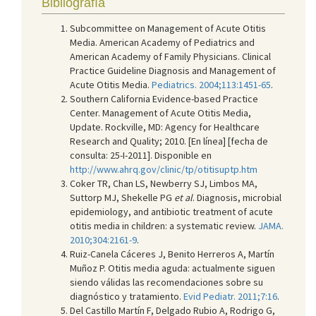
Bibliografía
Subcommittee on Management of Acute Otitis
Media. American Academy of Pediatrics and
American Academy of Family Physicians. Clinical
Practice Guideline Diagnosis and Management of
Acute Otitis Media.
Pediatrics. 2004;113:1451-65
.
Southern California Evidence-based Practice
Center. Management of Acute Otitis Media,
Update. Rockville, MD: Agency for Healthcare
Research and Quality; 2010. [En línea] [fecha de
consulta: 25-I-2011]. Disponible en
http://www.ahrq.gov/clinic/tp/otitisuptp.htm
Coker TR, Chan LS, Newberry SJ, Limbos MA,
Suttorp MJ, Shekelle PG
et al
. Diagnosis, microbial
epidemiology, and antibiotic treatment of acute
otitis media in children: a systematic review.
JAMA.
2010;304:2161-9
.
Ruiz-Canela Cáceres J, Benito Herreros A, Martín
Muñoz P. Otitis media aguda: actualmente siguen
siendo válidas las recomendaciones sobre su
diagnóstico y tratamiento.
Evid Pediatr. 2011;7:16
.
Del Castillo Martín F, Delgado Rubio A, Rodrigo G,