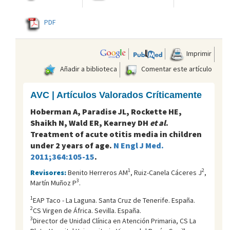
PDF
Imprimir
Añadir a biblioteca
Comentar este artículo
AVC | Artículos Valorados Críticamente
Hoberman A, Paradise JL, Rockette HE,
Shaikh N, Wald ER, Kearney DH
et al
.
Treatment of acute otitis media in children
under 2 years of age.
N Engl J Med.
2011;364:105-15
.
1
2
Revisores:
Benito Herreros AM
, Ruiz-Canela Cáceres J
,
3
Martín Muñoz P
.
1
EAP Taco - La Laguna. Santa Cruz de Tenerife. España.
2
CS Virgen de África. Sevilla. España.
3
Director de Unidad Clínica en Atención Primaria, CS La