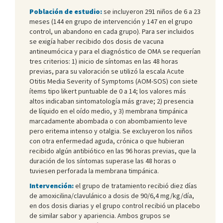
Población de estudio:
se incluyeron 291 niños de 6 a 23
meses (144 en grupo de intervención y 147 en el grupo
control, un abandono en cada grupo). Para ser incluidos
se exigía haber recibido dos dosis de vacuna
antineumócica y para el diagnóstico de OMA se requerían
tres criterios: 1) inicio de síntomas en las 48 horas
previas, para su valoración se utilizó la escala Acute
Otitis Media Severity of Symptoms (AOM-SOS) con siete
ítems tipo likert puntuable de 0 a 14; los valores más
altos indicaban sintomatología más grave; 2) presencia
de líquido en el oído medio, y 3) membrana timpánica
marcadamente abombada o con abombamiento leve
pero eritema intenso y otalgia. Se excluyeron los niños
con otra enfermedad aguda, crónica o que hubieran
recibido algún antibiótico en las 96 horas previas, que la
duración de los síntomas superase las 48 horas o
tuviesen perforada la membrana timpánica.
Intervención:
el grupo de tratamiento recibió diez días
de amoxicilina/clavulánico a dosis de 90/6,4 mg/kg/día,
en dos dosis diarias y el grupo control recibió un placebo
de similar sabor y apariencia. Ambos grupos se