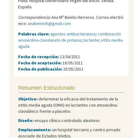
Plata. Hospital Universitario Virgen del Rocí­o. Sevilla.
España.
Correspondencia:
Ana Mª Benito Herreros. Correo electró
nico:
anabenitoh@gmail.com
Palabras clave:
agentes antibacterianos
;
combinación
amoxicilina-clavulanato de potasio
;
lactante
;
otitis media
aguda
Fecha de recepción:
13/04/2011
Fecha de aceptación:
18/05/2011
Fecha de publicación:
25/05/2011
Resumen Estructurado
Objetivo:
determinar la eficacia del tratamiento de la
otitis media aguda (OMA) en lactantes con amoxicilina-
clavulánico frente a placebo.
Diseño:
ensayo clínico controlado aleatorio.
Emplazamiento:
un hospital terciario y centro privado
asociado de Estados Unidos.