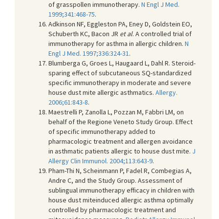
of grasspollen immunotherapy.
N Engl J Med.
1999;341:468-75
.
Adkinson NF, Eggleston PA, Eney D, Goldstein EO,
Schuberth KC, Bacon JR
et al
. A controlled trial of
immunotherapy for asthma in allergic children.
N
Engl J Med. 1997;336:324-31
.
Blumberga G, Groes L, Haugaard L, Dahl R. Steroid-
sparing effect of subcutaneous SQ-standardized
specific immunotherapy in moderate and severe
house dust mite allergic asthmatics.
Allergy.
2006;61:843-8
.
Maestrelli P, Zanolla L, Pozzan M, Fabbri LM, on
behalf of the Regione Veneto Study Group. Effect
of specific immunotherapy added to
pharmacologic treatment and allergen avoidance
in asthmatic patients allergic to house dust mite.
J
Allergy Clin Immunol. 2004;113:643-9
.
Pham-Thi N, Scheinmann P, Fadel R, Combegias A,
Andre C, and the Study Group. Assessment of
sublingual immunotherapy efficacy in children with
house dust miteinduced allergic asthma optimally
controlled by pharmacologic treatment and