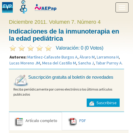
Mostr
menú
Diciembre 2011. Volumen 7. Número 4
Indicaciones de la inmunoterapia en
la edad pediátrica
Valoración: 0 (0 Votos)
Autores:
Martínez-Cañavate Burgos A
,
Álvaro M
,
Larramona H
,
Lucas Moreno JM
,
Mesa del Castillo M
,
Sancha J
,
Tabar Purroy A
.
Suscripción gratuita al boletín de novedades
Reciba periódicamente por correo electrónico los últimos artículos
publicados
Suscribirse
Artículo completo
PDF