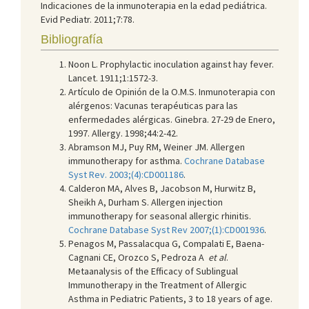
Indicaciones de la inmunoterapia en la edad pediátrica.
Evid Pediatr. 2011;7:78.
Bibliografía
Noon L. Prophylactic inoculation against hay fever.
Lancet. 1911;1:1572-3.
Artículo de Opinión de la O.M.S. Inmunoterapia con
alérgenos: Vacunas terapéuticas para las
enfermedades alérgicas. Ginebra. 27-29 de Enero,
1997. Allergy. 1998;44:2-42.
Abramson MJ, Puy RM, Weiner JM. Allergen
immunotherapy for asthma.
Cochrane Database
Syst Rev. 2003;(4):CD001186
.
Calderon MA, Alves B, Jacobson M, Hurwitz B,
Sheikh A, Durham S. Allergen injection
immunotherapy for seasonal allergic rhinitis.
Cochrane Database Syst Rev 2007;(1):CD001936
.
Penagos M, Passalacqua G, Compalati E, Baena-
Cagnani CE, Orozco S, Pedroza A
et al
.
Metaanalysis of the Efficacy of Sublingual
Immunotherapy in the Treatment of Allergic
Asthma in Pediatric Patients, 3 to 18 years of age.