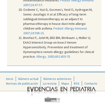
miteavoidance measures.
Pediatr Allergy Immunol.
2007;18:47-57
.
Ozdemir C, Yazi D, Gocmen I, Yesil O, Aydrogan M,
Semic-Jusufagic A
et al.
Efficacy of long-term
sublingual immunotherapy as an adjunct to
pharmacotherapy in house dust mite-allergic
children with asthma.
Pediatr Allergy Immunol.
2007;18:508-15
.
Bonifazi F, Jutel M, Biló BM, Birnbaum J, Muller U;
EAACI Interest Group on Insect Venom
Hypersensitivity. Prevention and treatment of
Hymenoptera venom allergy: guidelines for clinical
practice.
Allergy. 2005;60:1459-70.
Inicio
Número actual
Números anteriores
Normas de publicación
La revista
Mapa
RSS
Contacto