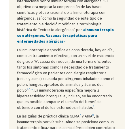
internacional sobre inmunoterapia con alérgenos. Su
objetivo era mejorar la comprensión de las bases
científicas y el uso racional de la Inmunoterapia con
alérgenos, así como la seguridad de este tipo de
tratamiento. Se decidió modificar la terminología
histórica de "extracto alergénico" por
«Inmunoterapia
con alérgenos. Vacunas terapéuticas para
enfermedades alérgicas»
.
La inmunoterapia específica es considerada, hoy en día,
como un tratamiento efectivo, con un nivel de evidencia
de grado "A", capaz de reducir, de una forma eficiente,
tanto los síntomas como la necesidad de tratamiento
farmacológico en pacientes con alergia respiratoria
(rinitis y asma) causada por alérgenos inhalados como el
polen, hongos, epitelios de animales y ácaros del
3,4,5
polvo
. La inmunoterapia específica mejora la
hiperreactividad bronquial e, incluso, se ha encontrado
que es posible comparar el tamaño del beneficio
6
obtenido con el de los esteroides inhalados
.
7
8
En las guías de práctica clínica GEMA
y ARIA
, la
inmunoterapia por vía subcutánea se posiciona como un
tratamiento eficaz para el asma alérgico bien controlado