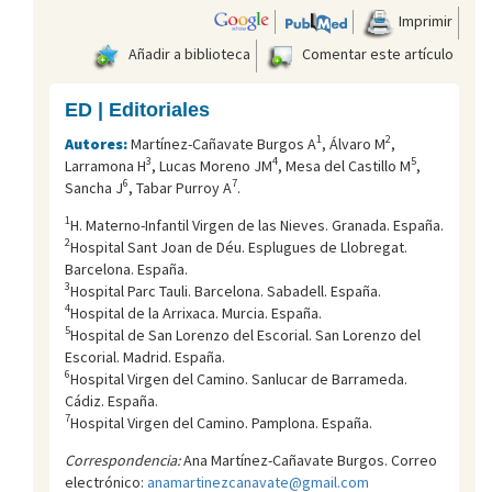
Imprimir
Añadir a biblioteca
Comentar este artículo
ED | Editoriales
1
2
Autores:
Martínez-Cañavate Burgos A
, Álvaro M
,
3
4
5
Larramona H
, Lucas Moreno JM
, Mesa del Castillo M
,
6
7
Sancha J
, Tabar Purroy A
.
1
H. Materno-Infantil Virgen de las Nieves. Granada. España.
2
Hospital Sant Joan de Déu. Esplugues de Llobregat.
Barcelona. España.
3
Hospital Parc Tauli. Barcelona. Sabadell. España.
4
Hospital de la Arrixaca. Murcia. España.
5
Hospital de San Lorenzo del Escorial. San Lorenzo del
Escorial. Madrid. España.
6
Hospital Virgen del Camino. Sanlucar de Barrameda.
Cádiz. España.
7
Hospital Virgen del Camino. Pamplona. España.
Correspondencia:
Ana Martínez-Cañavate Burgos. Correo
electrónico:
anamartinezcanavate@gmail.com