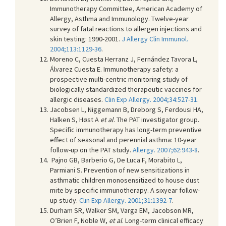
Immunotherapy Committee, American Academy of
Allergy, Asthma and Immunology. Twelve-year
survey of fatal reactions to allergen injections and
skin testing: 1990-2001.
J Allergy Clin Immunol.
2004;113:1129-36
.
Moreno C, Cuesta Herranz J, Fernández Tavora L,
Álvarez Cuesta E. Immunotherapy safety: a
prospective multi-centric monitoring study of
biologically standardized therapeutic vaccines for
allergic diseases.
Clin Exp Allergy. 2004;34:527-31
.
Jacobsen L, Niggemann B, Dreborg S, Ferdousi HA,
Halken S, Høst A
et al
. The PAT investigator group.
Specific immunotherapy has long-term preventive
effect of seasonal and perennial asthma: 10-year
follow-up on the PAT study.
Allergy. 2007;62:943-8
.
Pajno GB, Barberio G, De Luca F, Morabito L,
Parmiani S. Prevention of new sensitizations in
asthmatic children monosensitized to house dust
mite by specific immunotherapy. A sixyear follow-
up study.
Clin Exp Allergy. 2001;31:1392-7
.
Durham SR, Walker SM, Varga EM, Jacobson MR,
O’Brien F, Noble W,
et al
. Long-term clinical efficacy