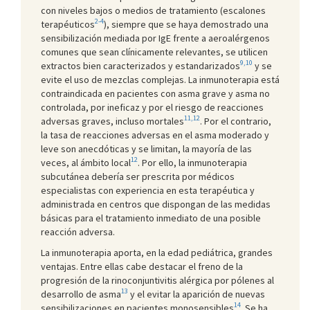
con niveles bajos o medios de tratamiento (escalones
2-4
terapéuticos
), siempre que se haya demostrado una
sensibilización mediada por IgE frente a aeroalérgenos
comunes que sean clínicamente relevantes, se utilicen
9,10
extractos bien caracterizados y estandarizados
y se
evite el uso de mezclas complejas. La inmunoterapia está
contraindicada en pacientes con asma grave y asma no
controlada, por ineficaz y por el riesgo de reacciones
11,12
adversas graves, incluso mortales
. Por el contrario,
la tasa de reacciones adversas en el asma moderado y
leve son anecdóticas y se limitan, la mayoría de las
12
veces, al ámbito local
. Por ello, la inmunoterapia
subcutánea debería ser prescrita por médicos
especialistas con experiencia en esta terapéutica y
administrada en centros que dispongan de las medidas
básicas para el tratamiento inmediato de una posible
reacción adversa.
La inmunoterapia aporta, en la edad pediátrica, grandes
ventajas. Entre ellas cabe destacar el freno de la
progresión de la rinoconjuntivitis alérgica por pólenes al
13
desarrollo de asma
y el evitar la aparición de nuevas
14
sensibilizaciones en pacientes monosensibles
. Se ha