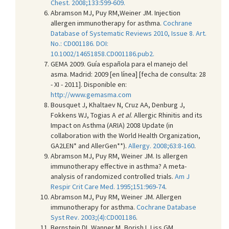
Chest. 2008;133:599-609.
Abramson MJ, Puy RM,Weiner JM. Injection
allergen immunotherapy for asthma.
Cochrane
Database of Systematic Reviews 2010, Issue 8. Art.
No.: CD001186. DOI:
10.1002/14651858.CD001186.pub2.
GEMA 2009. Guía española para el manejo del
asma. Madrid: 2009 [en línea] [fecha de consulta: 28
- XI - 2011]. Disponible en:
http://www.gemasma.com
Bousquet J, Khaltaev N, Cruz AA, Denburg J,
Fokkens WJ, Togias A
et al
. Allergic Rhinitis and its
Impact on Asthma (ARIA) 2008 Update (in
collaboration with the World Health Organization,
GA2LEN* and AllerGen**).
Allergy. 2008;63:8-160
.
Abramson MJ, Puy RM, Weiner JM. Is allergen
immunotherapy effective in asthma? A meta-
analysis of randomized controlled trials.
Am J
Respir Crit Care Med. 1995;151:969-74
.
Abramson MJ, Puy RM, Weiner JM. Allergen
immunotherapy for asthma.
Cochrane Database
Syst Rev. 2003;(4):CD001186
.
Bernstein DI, Wanner M, Borish L,Liss GM,