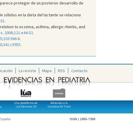
no parece proteger de un posterior desarrollo de
 sólidos en la dieta del lactante se relaciona
:51
.
relation to eczema, asthma, allergic rhinitis, and
cs. 2008;121:e44-52
.
05;103:566-8
.
0;341:c5955
.
icación
La revista
Mapa
RSS
Contacto
Una plataforma de:
Adheridos a la
Lúa Ediciones 3.0
iniciativa All Trials
os
 España
ISSN | 1885-7388