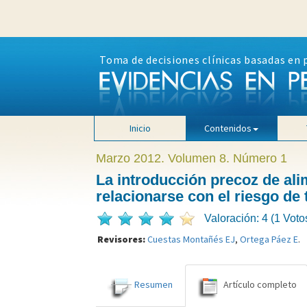
Toma de decisiones clínicas basadas en 
Inicio
Contenidos
Marzo 2012. Volumen 8. Número 1
La introducción precoz de al
relacionarse con el riesgo de
Valoración: 4 (1 Voto
Revisores:
Cuestas Montañés EJ
,
Ortega Páez E
.
Resumen
Artículo completo