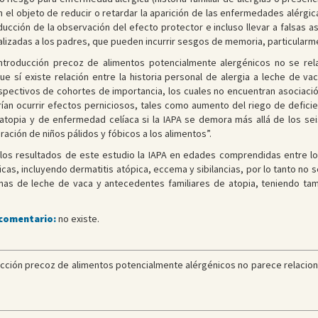
el objeto de reducir o retardar la aparición de las enfermedades alérgica
ducción de la observación del efecto protector e incluso llevar a falsas 
lizadas a los padres, que pueden incurrir sesgos de memoria, particularme
introducción precoz de alimentos potencialmente alergénicos no se r
ue sí existe relación entre la historia personal de alergia a leche de vac
pectivos de cohortes de importancia, los cuales no encuentran asociación
ían ocurrir efectos perniciosos, tales como aumento del riego de deficie
 atopia y de enfermedad celíaca si la IAPA se demora más allá de los s
ión de niños pálidos y fóbicos a los alimentos”.
os resultados de este estudio la IAPA en edades comprendidas entre los
, incluyendo dermatitis atópica, eccema y sibilancias, por lo tanto no se
ínas de leche de vaca y antecedentes familiares de atopia, teniendo tamb
 comentario:
no existe.
cción precoz de alimentos potencialmente alérgénicos no parece relaciona