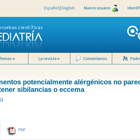
Español
|
English
Nuevo usuario
Identi
pruebas científicas
Temas
La revista
Comentarios
Padr
imentos potencialmente alérgénicos no pare
 tener sibilancias o eccema
s)
PDF