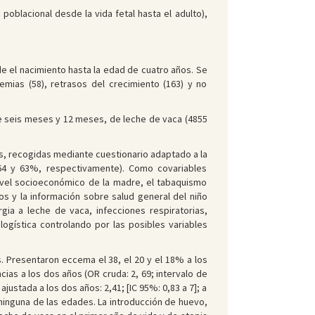
oblacional desde la vida fetal hasta el adulto),
 el nacimiento hasta la edad de cuatro años. Se
emias (58), retrasos del crecimiento (163) y no
de seis meses y 12 meses, de leche de vaca (4855
ños, recogidas mediante cuestionario adaptado a la
 64 y 63%, respectivamente). Como covariables
nivel socioeconómico de la madre, el tabaquismo
s y la información sobre salud general del niño
gia a leche de vaca, infecciones respiratorias,
logística controlando por las posibles variables
. Presentaron eccema el 38, el 20 y el 18% a los
ias a los dos años (OR cruda: 2, 69; intervalo de
justada a los dos años: 2,41; [IC 95%: 0,83 a 7]; a
n ninguna de las edades. La introducción de huevo,