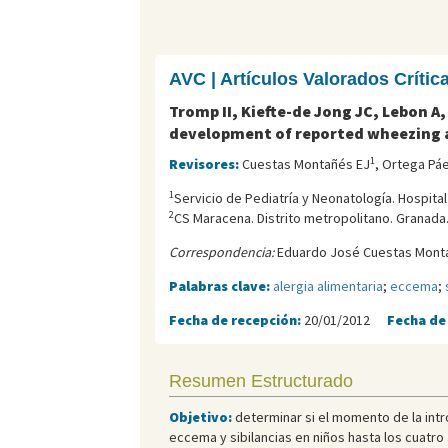
AVC | Artículos Valorados Críti
Tromp II, Kiefte-de Jong JC, Lebon 
development of reported wheezing a
1
Revisores:
Cuestas Montañés EJ
, Ortega Pá
1
Servicio de Pediatría y Neonatología. Hospita
2
CS Maracena. Distrito metropolitano. Granada
Correspondencia:
Eduardo José Cuestas Monta
Palabras clave:
alergia alimentaria
;
eccema
;
Fecha de recepción:
20/01/2012
Fecha de
Resumen Estructurado
Objetivo:
determinar si el momento de la intr
eccema y sibilancias en niños hasta los cuatro