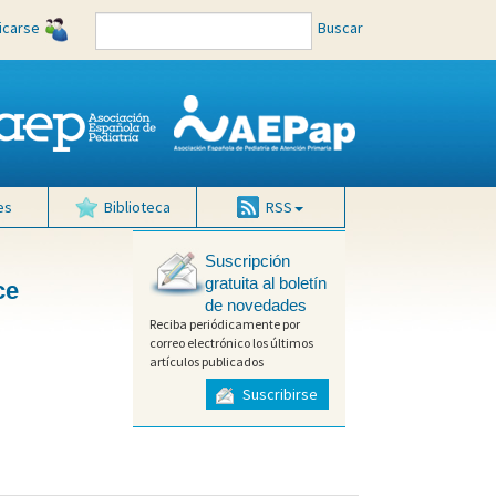
ficarse
Buscar
es
Biblioteca
RSS
Suscripción
gratuita al boletín
ce
de novedades
Reciba periódicamente por
correo electrónico los últimos
artículos publicados
Suscribirse