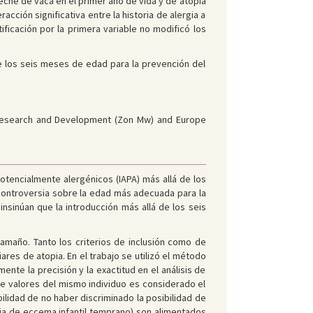
eche de vaca en el primer año de vida y de atopia
ción significativa entre la historia de alergia a
ificación por la primera variable no modificó los
e los seis meses de edad para la prevención del
 Research and Development (Zon Mw) and Europe
otencialmente alergénicos (IAPA) más allá de los
 controversia sobre la edad más adecuada para la
 insinúan que la introducción más allá de los seis
amaño. Tanto los criterios de inclusión como de
res de atopia. En el trabajo se utilizó el método
ente la precisión y la exactitud en el análisis de
bre valores del mismo individuo es considerado el
bilidad de no haber discriminado la posibilidad de
ncia de eccema infantil temprano) son alimentados