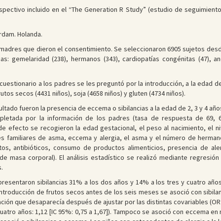
ectivo incluido en el “The Generation R Study” (estudio de seguimiento p
erdam. Holanda.
adres que dieron el consentimiento. Se seleccionaron 6905 sujetos desde
s: gemelaridad (238), hermanos (343), cardiopatías congénitas (47), an
uestionario a los padres se les preguntó por la introducción, a la edad 
rutos secos (4431 niños), soja (4658 niños) y gluten (4734 niños).
ultado fueron la presencia de eccema o sibilancias a la edad de 2, 3 y 4 a
mpletada por la información de los padres (tasa de respuesta de 69,
e efecto se recogieron la edad gestacional, el peso al nacimiento, el 
tes familiares de asma, eccema y alergia, el asma y el número de hermano
os, antibióticos, consumo de productos alimenticios, presencia de aler
e masa corporal). El análisis estadístico se realizó mediante regresión 
.
presentaron sibilancias 31% a los dos años y 14% a los tres y cuatro años
ntroducción de frutos secos antes de los seis meses se asoció con sibilanc
ación que desaparecía después de ajustar por las distintas covariables (OR a
os cuatro años: 1,12 [IC 95%: 0,75 a 1,67]). Tampoco se asoció con eccema e