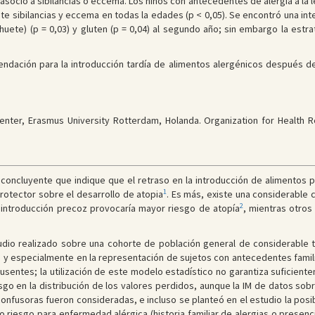
asoció a sibilancias o eccema. Los niños con antecedentes de alergia a la l
ibilancias y eccema en todas la edades (p < 0,05). Se encontró una interac
uete) (p = 0,03) y gluten (p = 0,04) al segundo año; sin embargo la estrat
ndación para la introducción tardía de alimentos alergénicos después d
nter, Erasmus University Rotterdam, Holanda. Organization for Health
oncluyente que indique que el retraso en la introducción de alimentos p
1
otector sobre el desarrollo de atopia
. Es más, existe una considerable
2
 introducción precoz provocaría mayor riesgo de atopía
, mientras otros
udio realizado sobre una cohorte de población general de considerable t
 y especialmente en la representación de sujetos con antecedentes familia
usentes; la utilización de este modelo estadístico no garantiza suficientem
esgo en la distribución de los valores perdidos, aunque la IM de datos so
 confusoras fueron consideradas, e incluso se planteó en el estudio la posi
to riesgo para enfermedad alérgica (historia familiar de alergias o prese