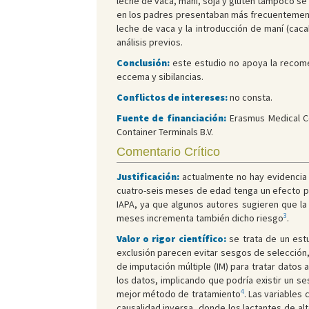
leche de vaca, maní, soja y gluten tampoco se 
en los padres presentaban más frecuentemente s
leche de vaca y la introducción de maní (cacah
análisis previos.
Conclusión:
este estudio no apoya la recome
eccema y sibilancias.
Conflictos de intereses:
no consta.
Fuente de financiación:
Erasmus Medical Ce
Container Terminals B.V.
Comentario Crítico
Justificación:
actualmente no hay evidencia c
cuatro-seis meses de edad tenga un efecto pr
IAPA, ya que algunos autores sugieren que la
3
meses incrementa también dicho riesgo
.
Valor o rigor científico:
se trata de un est
exclusión parecen evitar sesgos de selección,
de imputación múltiple (IM) para tratar datos a
los datos, implicando que podría existir un s
4
mejor método de tratamiento
. Las variables
causalidad inversa, donde los lactantes de al