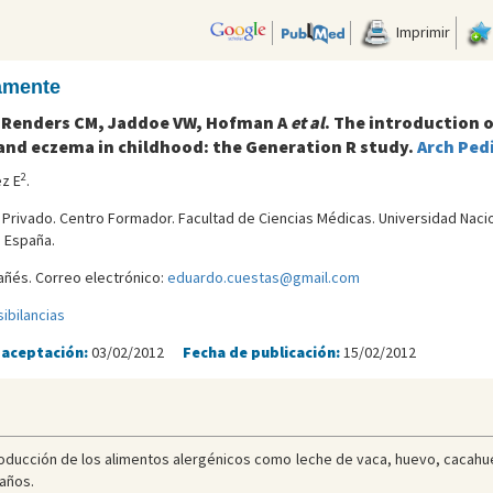
Imprimir
camente
A, Renders CM, Jaddoe VW, Hofman A
et al
. The introduction o
nd eczema in childhood: the Generation R study.
Arch Ped
2
ez E
.
l Privado. Centro Formador. Facultad de Ciencias Médicas. Universidad Naci
. España.
ñés. Correo electrónico:
eduardo.cuestas@gmail.com
sibilancias
 aceptación:
03/02/2012
Fecha de publicación:
15/02/2012
oducción de los alimentos alergénicos como leche de vaca, huevo, cacahuet
 años.