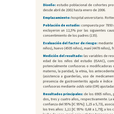
Diseño:
estudio poblacional de cohortes prosp
desde abril de 2002 hasta enero de 2006.
Emplazamiento:
hospital universitario. Rott
Población de estudio:
compuesta por 7893 m
excluyeron un 12,5% por las siguientes causa
consentimiento de los padres (135).
Evaluación del factor de riesgo:
mediante c
niños), huevo (4505 niños), maní (4478 niños), f
Medición del resultado:
las variables de res
edad de los niños del estudio (ISAAC), co
potencialmente confusoras o modificadoras d
materno, la paridad, la etnia, los anteceden
(asistencia a guarderías, uso de medicament
presencia de gastroenteritis aguda e índice d
confusoras mediante
odds ratio
(OR) ajustadas
Resultados principales:
de los 6905 niños, 
dos, tres y cuatro años, respectivamente. La i
confianza del 95% [IC 95%]: 1,25 a 5,73), asoci
los tres años: 1,11 [IC 95%: 0,68 a 1,79]; a l