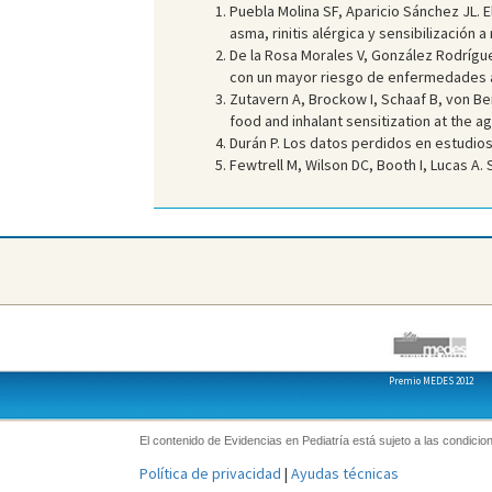
Puebla Molina SF, Aparicio Sánchez JL. E
asma, rinitis alérgica y sensibilización
De la Rosa Morales V, González Rodríguez
con un mayor riesgo de enfermedades 
Zutavern A, Brockow I, Schaaf B, von Berg
food and inhalant sensitization at the a
Durán P. Los datos perdidos en estudio
Fewtrell M, Wilson DC, Booth I, Lucas A
Premio MEDES 2012
El contenido de Evidencias en Pediatría está sujeto a las condicion
Política de privacidad
|
Ayudas técnicas