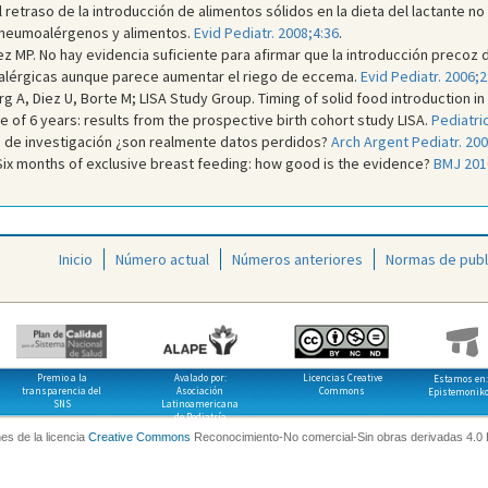
l retraso de la introducción de alimentos sólidos en la dieta del lactante 
 a neumoalérgenos y alimentos.
Evid Pediatr. 2008;4:36
.
 MP. No hay evidencia suficiente para afirmar que la introducción precoz de
alérgicas aunque parece aumentar el riego de eccema.
Evid Pediatr. 2006;2
 A, Diez U, Borte M; LISA Study Group. Timing of solid food introduction in 
ge of 6 years: results from the prospective birth cohort study LISA.
Pediatri
s de investigación ¿son realmente datos perdidos?
Arch Argent Pediatr. 20
. Six months of exclusive breast feeding: how good is the evidence?
BMJ 201
Inicio
Número actual
Números anteriores
Normas de publ
Premio a la
Avalado por:
Licencias Creative
Estamos en:
transparencia del
Asociación
Commons
Epistemonik
SNS
Latinoamericana
de Pediatría
es de la licencia
Creative Commons
Reconocimiento-No comercial-Sin obras derivadas 4.0