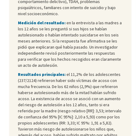
comportamiento delictivo), TDAH, problemas
psiquiátricos, familiares con intento de suicidio y bajo
nivel socioeconómico.
Medición del resultado:
en la entrevista a las madres a
los 12 años se les preguntó si sus hijos se habían
autolesionado o habían intentado suicidarse en los seis
meses anteriores. Si la respuesta fue afirmativa se les
pidió que explicaran qué había pasado. Un investigador
independiente revisó posteriormente las respuestas
para verificar que los hechos recogidos eran claramente
un acto de autolesión.
Resultados principales:
el 11,2% de los adolescentes
(237/2124) refirieron haber sido víctimas de acoso con
mucha frecuencia. De los 62 niños (2,9%) que refirieron
haberse autolesionado más de la mitad habían sufrido
acoso. La existencia de acoso se asoció con un aumento
del riesgo de autolesión a los 12 años, tanto si era
referida por la madre (riesgo relativo [RR]: 3,53; intervalo
de confianza del 95% [IC 95%]: 2,10 a 5,93) como por los
propios adolescentes (RR: 3,33; IC 95%: 1,91 a 5,82).
Tuvieron más riesgo de autolesionarse los niños que,
además del acoso, habían sufrido maltrato por adultos,