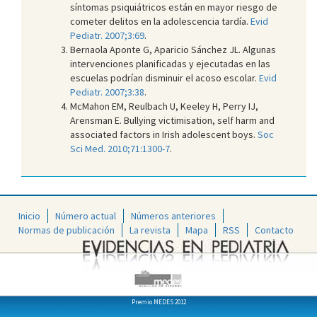
síntomas psiquiátricos están en mayor riesgo de
cometer delitos en la adolescencia tardía.
Evid
Pediatr. 2007;3:69
.
Bernaola Aponte G, Aparicio Sánchez JL. Algunas
intervenciones planificadas y ejecutadas en las
escuelas podrían disminuir el acoso escolar.
Evid
Pediatr. 2007;3:38
.
McMahon EM, Reulbach U, Keeley H, Perry IJ,
Arensman E. Bullying victimisation, self harm and
associated factors in Irish adolescent boys.
Soc
Sci Med. 2010;71:1300-7
.
Inicio
Número actual
Números anteriores
Normas de publicación
La revista
Mapa
RSS
Contacto
Premio MEDES 2012