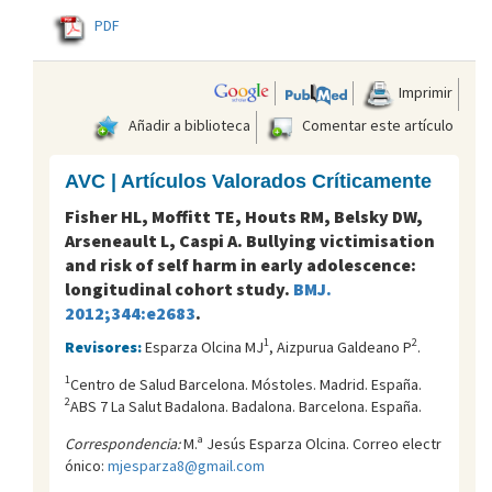
PDF
Imprimir
Añadir a biblioteca
Comentar este artículo
AVC | Artículos Valorados Críticamente
Fisher HL, Moffitt TE, Houts RM, Belsky DW,
Arseneault L, Caspi A. Bullying victimisation
and risk of self harm in early adolescence:
longitudinal cohort study.
BMJ.
2012;344:e2683
.
1
2
Revisores:
Esparza Olcina MJ
, Aizpurua Galdeano P
.
1
Centro de Salud Barcelona. Móstoles. Madrid. España.
2
ABS 7 La Salut Badalona. Badalona. Barcelona. España.
Correspondencia:
M.ª Jesús Esparza Olcina. Correo electr
ónico:
mjesparza8@gmail.com