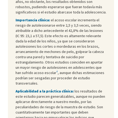
años, no obstante, los resultados obtenidos son
robustos, pudiendo esperarse que fueran todavía más
significativos si el estudio abarcase toda la adolescencia.
Importancia clínica:
el acoso escolar incrementa el
riesgo de autolesionarse entre 2,5 y 3,5 veces, siendo
atribuible a dicho antecedente el 42,8% de las lesiones
(IC 95: 23,1 a 57,5). Este efecto es altamente relevante
dada la edad de los niños, ya que se consideraron
autolesiones los cortes o mordeduras en los brazos,
arrancamiento de mechones de pelo, golpear la cabeza
contra una pared y tentativa de suicidio por
estrangulamiento. Otros estudios coinciden en apuntar
un mayor riesgo de autolesiones en adolescentes que
4
han sufrido acoso escolar
, aunque dichas estimaciones
podrían ser sesgadas por proceder de estudio
transversales.
Aplicabilidad a la práctica clínica:
los resultados de
este estudio parecen generalizables, aunque no pueden
aplicarse directamente a nuestro medio, por las
peculiaridades de riesgo de la muestra de estudio. Son
cuantitativamente tan importantes que deben
orientarnos hacia no minusvalorar los indicios que