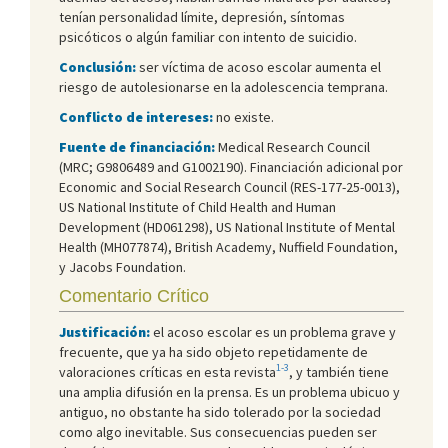
tenían personalidad límite, depresión, síntomas
psicóticos o algún familiar con intento de suicidio.
Conclusión:
ser víctima de acoso escolar aumenta el
riesgo de autolesionarse en la adolescencia temprana.
Conflicto de intereses:
no existe.
Fuente de financiación:
Medical Research Council
(MRC; G9806489 and G1002190). Financiación adicional por
Economic and Social Research Council (RES-177-25-0013),
US National Institute of Child Health and Human
Development (HD061298), US National Institute of Mental
Health (MH077874), British Academy, Nuffield Foundation,
y Jacobs Foundation.
Comentario Crítico
Justificación:
el acoso escolar es un problema grave y
frecuente, que ya ha sido objeto repetidamente de
1-3
valoraciones críticas en esta revista
, y también tiene
una amplia difusión en la prensa. Es un problema ubicuo y
antiguo, no obstante ha sido tolerado por la sociedad
como algo inevitable. Sus consecuencias pueden ser