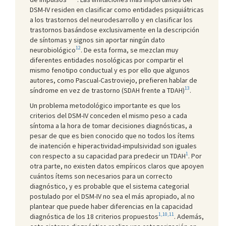
DSM-IV residen en clasificar como entidades psiquiátricas
a los trastornos del neurodesarrollo y en clasificar los
trastornos basándose exclusivamente en la descripción
de síntomas y signos sin aportar ningún dato
12
neurobiológico
. De esta forma, se mezclan muy
diferentes entidades nosológicas por compartir el
mismo fenotipo conductual y es por ello que algunos
autores, como Pascual-Castroviejo, prefieren hablar de
13
síndrome en vez de trastorno (SDAH frente a TDAH)
.
Un problema metodológico importante es que los
criterios del DSM-IV conceden el mismo peso a cada
síntoma a la hora de tomar decisiones diagnósticas, a
pesar de que es bien conocido que no todos los ítems
de inatención e hiperactividad-impulsividad son iguales
1
con respecto a su capacidad para predecir un TDAH
. Por
otra parte, no existen datos empíricos claros que apoyen
cuántos ítems son necesarios para un correcto
diagnóstico, y es probable que el sistema categorial
postulado por el DSM-IV no sea el más apropiado, al no
plantear que puede haber diferencias en la capacidad
1,10,11
diagnóstica de los 18 criterios propuestos
. Además,