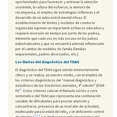
oportunidades para favorecer y entrenar la atención
sostenida, la cultura del esfuerzo, la demora de
recompensa, el empleo de estrategias reflexivas y el
desarrollo de un autocontrol mental eficaz. El
establecimiento de límites y modelos de conducta
organizada suponen un importante esfuerzo educativo y
requiere inversión de tiempo por parte de los padres,
elemento que cada vez es más escaso en los países
industrializados y que se encuentra además influenciado
por el cambio de modelos de familia (familias
uniparentales, padres divorciados, etc.).
Los límites del diagnóstico del TDAH
El diagnóstico del TDAH sigue siendo eminentemente
clínico y se realiza, en nuestro medio, con el empleo de
los criterios diagnósticos del “manual diagnóstico y
estadístico de los trastornos mentales, 4ª edición” (DSM-
11
IV)
. Estos criterios valoran el llamado núcleo o core
sintomático del TDAH que representa una combinación
variable de dificultades para prestar atención y
concentrarse, presencia de un nivel alto de actividad,
inadecuado para la edad del niño, y un deficiente control
1-4,7
de impulsos
. Las limitaciones más importantes del