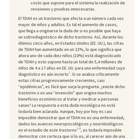
costo que supone para el sistema la realización de
revisiones y pruebas innecesarias.
El TDAH es un trastorno que afecta a un número cada vez
mayor de niños y adultos. Es tal el aumento de casos,
que llega a originarse la duda de si es posible que haya
un sobrediagnóstico de dicho trastorno. Así, durante los
últimos cinco años, en Estados Unidos (EE. UU.), las cifras
de TDAH han aumentado en un 22%, lo que significa que
ahora uno de cada diez niños (10%) está diagnosticado
de TDAH y esto supone hasta un total de 5,4 millones de
niños de 4 a 17 años en EE. UU. para una enfermedad cuyo
7
diagnóstico es aún incierto
. Si se analiza críticamente
estas cifras progresivamente crecientes, casi
“epidémicas”, es fácil que surja la pregunta: ¿existe dicho
trastorno o es una “invención” que origina muchos
beneficios económicos al tratar y medicar a personas
sanas? La respuesta a esta duda nosológica no está
todavía bien aclarada. Aunque, hoy por hoy es casi
imposible demostrar que el TDAH no es una enfermedad,
dados los avances neuropsicológicos y neurobiológicos
1-4
en el estudio de este trastorno
, es todavía imposible
demostrar con certeza que sí lo es, al carecer aún de una