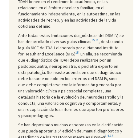
TDAH tienen en el rendimiento académico, en las
relaciones en el ámbito escolar y familiar, en el
funcionamiento independiente, en la autoestima, en las
actividades de recreo, y en las actividades de la vida
cotidiana del niño.
Ante todas estas limitaciones diagnósticas del DSM-IV, se
15,16
han desarrollado diversas guías clínicas
, destacando
la guía NICE de TDAH elaborada por el National Institute
15
for Health and Excellence (NHS)
. En ella, se recomienda
que el diagnóstico de TDAH deba realizarse por un
paidopsiquiatra, neuropediatra, o pediatra experto en
esta patología. Se insiste además en que el diagnóstico
debe basarse no solo en los criterios del DSM-IV, sino
que debe completarse con la información generada por
una valoración clínica y psicosocial completas, una
detallada historia de la evolución del neurodesarrollo y la
conducta, una valoración cognitiva y comportamental, y
una recopilación de los informes que aporten profesores
y psicopedagogos.
Se han depositado muchas esperanzas en la clarificación
que pueda aportar la 5ª edición del manual diagnóstico y
3,4,17
estadístico de los trastornos mentales (DSM-V)
,