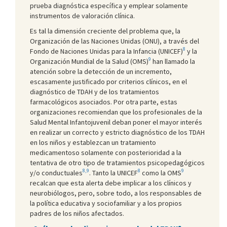
prueba diagnóstica específica y emplear solamente
instrumentos de valoración clínica.
Es tal la dimensión creciente del problema que, la
Organización de las Naciones Unidas (ONU), a través del
8
Fondo de Naciones Unidas para la Infancia (UNICEF)
y la
9
Organización Mundial de la Salud (OMS)
han llamado la
atención sobre la detección de un incremento,
escasamente justificado por criterios clínicos, en el
diagnóstico de TDAH y de los tratamientos
farmacológicos asociados. Por otra parte, estas
organizaciones recomiendan que los profesionales de la
Salud Mental Infantojuvenil deban poner el mayor interés
en realizar un correcto y estricto diagnóstico de los TDAH
en los niños y establezcan un tratamiento
medicamentoso solamente con posterioridad a la
tentativa de otro tipo de tratamientos psicopedagógicos
8,9
8
9
y/o conductuales
. Tanto la UNICEF
como la OMS
recalcan que esta alerta debe implicar a los clínicos y
neurobiólogos, pero, sobre todo, a los responsables de
la política educativa y sociofamiliar y a los propios
padres de los niños afectados.