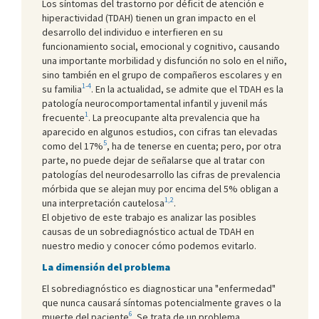
Los síntomas del trastorno por déficit de atención e
hiperactividad (TDAH) tienen un gran impacto en el
desarrollo del individuo e interfieren en su
funcionamiento social, emocional y cognitivo, causando
una importante morbilidad y disfunción no solo en el niño,
sino también en el grupo de compañeros escolares y en
1-4
su familia
. En la actualidad, se admite que el TDAH es la
patología neurocomportamental infantil y juvenil más
1
frecuente
. La preocupante alta prevalencia que ha
aparecido en algunos estudios, con cifras tan elevadas
5
como del 17%
, ha de tenerse en cuenta; pero, por otra
parte, no puede dejar de señalarse que al tratar con
patologías del neurodesarrollo las cifras de prevalencia
mórbida que se alejan muy por encima del 5% obligan a
1,2
una interpretación cautelosa
.
El objetivo de este trabajo es analizar las posibles
causas de un sobrediagnóstico actual de TDAH en
nuestro medio y conocer cómo podemos evitarlo.
La dimensión del problema
El sobrediagnóstico es diagnosticar una "enfermedad"
que nunca causará síntomas potencialmente graves o la
6
muerte del paciente
. Se trata de un problema