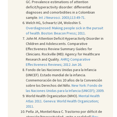
GC. Prevalence estimations of attention
deficit/hyperactivity disorder: differential
diagnoses and comorbidities in a Colombian
sample.
Int J Neurosci. 2003;113:49-71
.
Welch HG, Schwartz LM, Woloshin S.
Overdiagnosed: Making people sick in the pursuit
of health. Boston: Beacon Press; 2011
.
John M. Attention Deficit Hyperactivity Disorder in
Children and Adolescents. Comparative
Effectiveness Review Summary Guides for
Clinicians. Rockville (MD): Agency for Healthcare
Research and Quality.
AHRQ Comparative
Effectiveness Reviews; 2012 Jun 26
.
Fondo de las Naciones Unidas para la Infancia
(UNICEF). Estado mundial de la infancia.
Conmemoración de los 20 años de la Convención
sobre los Derechos del Niño.
New York: Fondo de
las Naciones Unidas para la Infancia (UNICEF); 2009
.
World Health Organization (WHO).
Mental Health
Atlas 2011. Geneva: World Health Organization;
2011
.
Peña JA, Montiel-Nava C. Trastorno por déficit de
atención/hiperactividad: ¿mito o realidad?
Rev