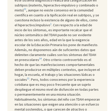
este sistema diagnóstico realiza una categorización en
subtipos (inatento, hiperactivo-impulsivo y combinado o
11
mixto)
, aunque no existe consenso en la comunidad
científica en cuanto a la tipificación real en subtipos, y se
cuestiona incluso la existencia de alguno de ellos, como
1
el hiperactivo/impulsivo
. Con respecto a la edad de
inicio de los síntomas, es importante recalcar que el
núcleo sintomático del TDAH puede no ser evidente
antes de los seis años, edad en la que la exigencia
escolar de la Educación Primaria los pone de manifiesto.
Además, no disponemos aún de suficientes datos que
delimiten claramente cuáles son los síntomas del TDAH
14
en preescolares
. Otro criterio controvertido es el
hecho de que las manifestaciones comportamentales
deben producirse en múltiples contextos, que incluyen el
hogar, la escuela, el trabajo y las situaciones lúdicas o
11
sociales
. Pero, todos conocemos por la experiencia
cotidiana que es muy poco frecuente que un sujeto
despliegue el mismo nivel de disfunción en todas partes
o permanentemente en una misma situación.
Habitualmente, los síntomas del niño con TDAH empeoran
en las situaciones que exigen una atención o un esfuerzo
mental sostenidos, o que carecen de atractivo o