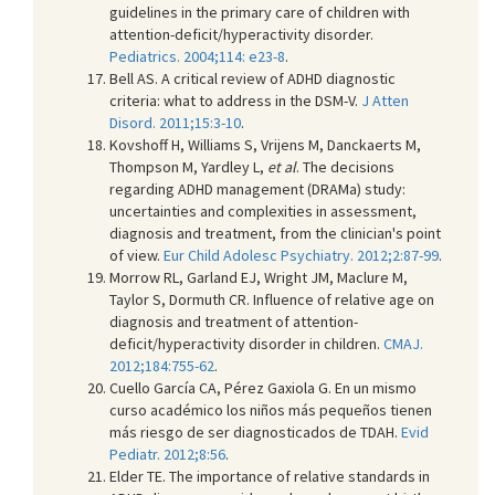
guidelines in the primary care of children with
attention-deficit/hyperactivity disorder.
Pediatrics. 2004;114: e23-8
.
Bell AS. A critical review of ADHD diagnostic
criteria: what to address in the DSM-V.
J Atten
Disord. 2011;15:3-10
.
Kovshoff H, Williams S, Vrijens M, Danckaerts M,
Thompson M, Yardley L,
et al
. The decisions
regarding ADHD management (DRAMa) study:
uncertainties and complexities in assessment,
diagnosis and treatment, from the clinician's point
of view.
Eur Child Adolesc Psychiatry. 2012;2:87-99
.
Morrow RL, Garland EJ, Wright JM, Maclure M,
Taylor S, Dormuth CR. Influence of relative age on
diagnosis and treatment of attention-
deficit/hyperactivity disorder in children.
CMAJ.
2012;184:755-62
.
Cuello García CA, Pérez Gaxiola G. En un mismo
curso académico los niños más pequeños tienen
más riesgo de ser diagnosticados de TDAH.
Evid
Pediatr. 2012;8:56
.
Elder TE. The importance of relative standards in