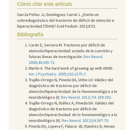
Cómo citar este artículo
García Peñas JJ, Domínguez Carral J. ¿Existe un
sobrediagnóstico del trastorno de déficit de atención e
hiperactividad (TDAH)? Evid Pediatr. 2012;8:51.
Bibliografía
Cardo E, Servera M. Trastorno por déficit de
atención/hiperactividad: estado de la cuestión y
futuras líneas de investigación.
Rev Neurol.
2008;46:365-72
.
Martin A. The hard work of growing up with ADHD.
Am J Psychiatry. 2005;162:1575-7
.
Trujillo-Orrego N, Pineda DA, Uribe LH. Validez del
diagnóstico de trastorno por déficit de
atención/hiperactividad: de lo fenomenológico a lo
neurobiológico (I).
Rev Neurol. 2012; 54: 289-302
.
Trujillo-Orrego N, Ibáñez A, Pineda DA. Validez del
diagnóstico de trastorno por déficit de
atención/hiperactividad: de lo fenomenológico a lo
neurobiológico (II).
Rev Neurol. 2012;54:367-79
.
Pineda DA, Lopera F, Palacio JD, Ramírez D, Henao