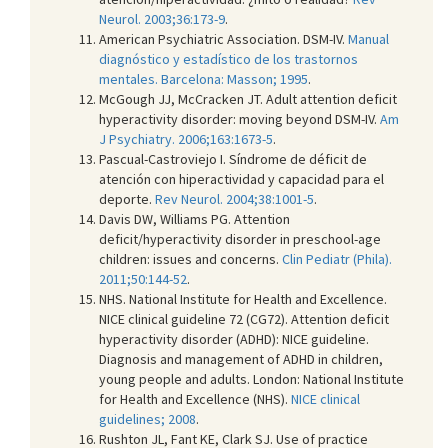
Neurol. 2003;36:173-9
.
American Psychiatric Association. DSM-IV.
Manual
diagnóstico y estadístico de los trastornos
mentales. Barcelona: Masson; 1995
.
McGough JJ, McCracken JT. Adult attention deficit
hyperactivity disorder: moving beyond DSM-IV.
Am
J Psychiatry. 2006;163:1673-5
.
Pascual-Castroviejo I. Síndrome de déficit de
atención con hiperactividad y capacidad para el
deporte.
Rev Neurol. 2004;38:1001-5
.
Davis DW, Williams PG. Attention
deficit/hyperactivity disorder in preschool-age
children: issues and concerns.
Clin Pediatr (Phila).
2011;50:144-52
.
NHS. National Institute for Health and Excellence.
NICE clinical guideline 72 (CG72). Attention deficit
hyperactivity disorder (ADHD): NICE guideline.
Diagnosis and management of ADHD in children,
young people and adults. London: National Institute
for Health and Excellence (NHS).
NICE clinical
guidelines; 2008
.
Rushton JL, Fant KE, Clark SJ. Use of practice