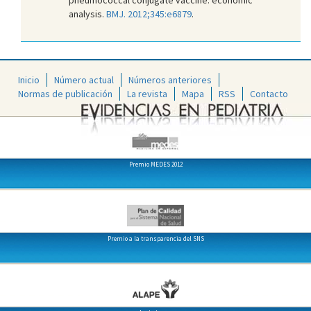
analysis.
BMJ. 2012;345:e6879
.
Inicio
Número actual
Números anteriores
Normas de publicación
La revista
Mapa
RSS
Contacto
Premio MEDES 2012
Premio a la transparencia del SNS