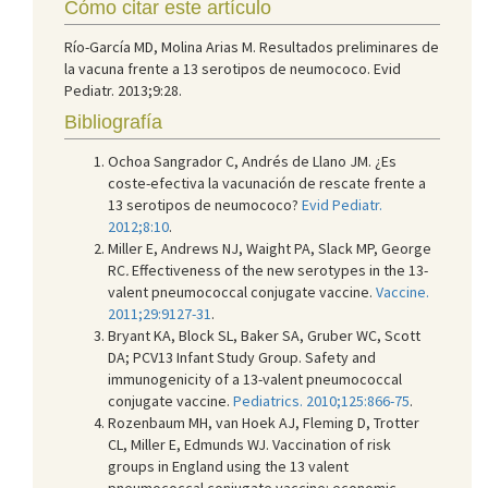
Cómo citar este artículo
Río-García MD, Molina Arias M. Resultados preliminares de
la vacuna frente a 13 serotipos de neumococo. Evid
Pediatr. 2013;9:28.
Bibliografía
Ochoa Sangrador C, Andrés de Llano JM. ¿Es
coste-efectiva la vacunación de rescate frente a
13 serotipos de neumococo?
Evid Pediatr.
2012;8:10
.
Miller E, Andrews NJ, Waight PA, Slack MP, George
RC
.
Effectiveness of the new serotypes in the 13-
valent pneumococcal conjugate vaccine.
Vaccine.
2011;29:9127-31
.
Bryant KA, Block SL, Baker SA, Gruber WC, Scott
DA; PCV13 Infant Study Group. Safety and
immunogenicity of a 13-valent pneumococcal
conjugate vaccine.
Pediatrics. 2010;125:866-75
.
Rozenbaum MH, van Hoek AJ, Fleming D, Trotter
CL, Miller E, Edmunds WJ. Vaccination of risk
groups in England using the 13 valent
pneumococcal conjugate vaccine: economic