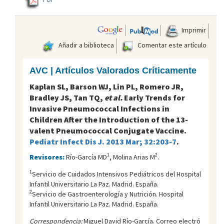
Imprimir
Añadir a biblioteca
Comentar este artículo
AVC | Artículos Valorados Críticamente
Kaplan SL, Barson WJ, Lin PL, Romero JR,
Bradley JS, Tan TQ,
et al.
Early Trends for
Invasive Pneumococcal Infections in
Children After the Introduction of the 13-
valent Pneumococcal Conjugate Vaccine.
Pediatr Infect Dis J. 2013 Mar; 32:203-7
.
1
2
Revisores:
Río-García MD
, Molina Arias M
.
1
Servicio de Cuidados Intensivos Pediátricos del Hospital
Infantil Universitario La Paz. Madrid. España.
2
Servicio de Gastroenterología y Nutrición. Hospital
Infantil Universitario La Paz. Madrid. España.
Correspondencia:
Miguel David Río-García. Correo electró