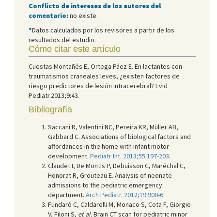
Conflicto de intereses de los autores del
comentario:
no existe.
*
Datos calculados por los revisores a partir de los
resultados del estudio.
Cómo citar este artículo
Cuestas Montañés E, Ortega Páez E. En lactantes con
traumatismos craneales leves, ¿existen factores de
riesgo predictores de lesión intracerebral? Evid
Pediatr.2013;9:43.
Bibliografía
Saccani R, Valentini NC, Pereira KR, Müller AB,
Gabbard C. Associations of biological factors and
affordances in the home with infant motor
development.
Pediatr Int. 2013;55:197-203
.
Claudet I, De Montis P, Debuisson C, Maréchal C,
Honorat R, Grouteau E. Analysis of neonate
admissions to the pediatric emergency
department.
Arch Pediatr. 2012;19:900-6
.
Fundarò C, Caldarelli M, Monaco S, Cota F, Giorgio
V, Filoni S,
et al.
Brain CT scan for pediatric minor