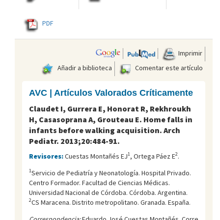
PDF
Imprimir
Añadir a biblioteca
Comentar este artículo
AVC | Artículos Valorados Críticamente
Claudet I, Gurrera E, Honorat R, Rekhroukh
H, Casasoprana A, Grouteau E. Home falls in
infants before walking acquisition. Arch
Pediatr. 2013;20:484-91.
1
2
Revisores:
Cuestas Montañés EJ
, Ortega Páez E
.
1
Servicio de Pediatría y Neonatología. Hospital Privado.
Centro Formador. Facultad de Ciencias Médicas.
Universidad Nacional de Córdoba. Córdoba. Argentina.
2
CS Maracena. Distrito metropolitano. Granada. España.
Correspondencia:
Eduardo José Cuestas Montañés. Corre