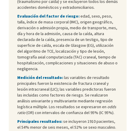
(traumatismo por caída) y se excluyeron todos los demás
accidentes domésticos y extradomiciliarios.
Evaluación del factor de riesgo:
edad, sexo, peso,
talla, índice de masa corporal (IMC), origen geográfico,
derivación o admisión propia, medio de transporte, mes,
día y hora de la admisión, causa de la caída, altura
declarada de la caída, presencia de un testigo, tipo de
superficie de caída, escala de Glasgow (EG), utilización
del algoritmo de TCE, localización y tipo de lesión,
tomografía axial computarizada (TAC) craneal, tiempo de
hospitalización, complicaciones y situaciones de abuso o
negligencia.
Medición del resultado:
las variables de resultado
principales fueron la existencia de fractura craneal y
lesión intracraneal (LIC); las variables predictoras fueron
las incluidas como factores de riesgo. Se realizaron
análisis univariante y multivariante mediante regresión
logística múltiple. Los resultados se expresaron en
odds
ratio
(OR) con intervalos de confianza del 95% (IC 95%).
Principales resultados:
se incluyeron 1910 pacientes,
el 54% menor de seis meses, el 52% se sexo masculino.