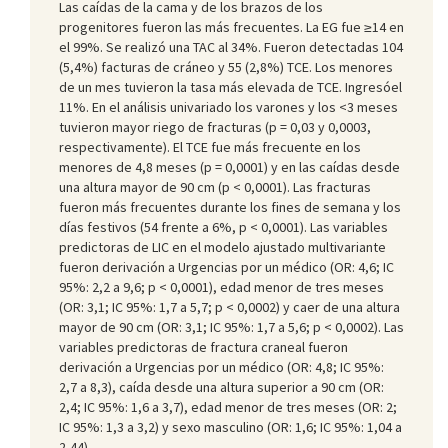
Las caídas de la cama y de los brazos de los
progenitores fueron las más frecuentes. La EG fue ≥14 en
el 99%. Se realizó una TAC al 34%. Fueron detectadas 104
(5,4%) facturas de cráneo y 55 (2,8%) TCE. Los menores
de un mes tuvieron la tasa más elevada de TCE. Ingresóel
11%. En el análisis univariado los varones y los <3 meses
tuvieron mayor riego de fracturas (p = 0,03 y 0,0003,
respectivamente). El TCE fue más frecuente en los
menores de 4,8 meses (p = 0,0001) y en las caídas desde
una altura mayor de 90 cm (p < 0,0001). Las fracturas
fueron más frecuentes durante los fines de semana y los
días festivos (54 frente a 6%, p < 0,0001). Las variables
predictoras de LIC en el modelo ajustado multivariante
fueron derivación a Urgencias por un médico (OR: 4,6; IC
95%: 2,2 a 9,6; p < 0,0001), edad menor de tres meses
(OR: 3,1; IC 95%: 1,7 a 5,7; p < 0,0002) y caer de una altura
mayor de 90 cm (OR: 3,1; IC 95%: 1,7 a 5,6; p < 0,0002). Las
variables predictoras de fractura craneal fueron
derivación a Urgencias por un médico (OR: 4,8; IC 95%:
2,7 a 8,3), caída desde una altura superior a 90 cm (OR:
2,4; IC 95%: 1,6 a 3,7), edad menor de tres meses (OR: 2;
IC 95%: 1,3 a 3,2) y sexo masculino (OR: 1,6; IC 95%: 1,04 a
2,44).