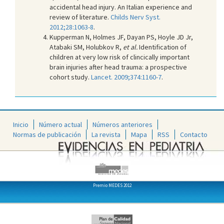
accidental head injury. An Italian experience and
review of literature.
Childs Nerv Syst.
2012;28:1063-8
.
Kupperman N, Holmes JF, Dayan PS, Hoyle JD Jr,
Atabaki SM, Holubkov R,
et al.
Identification of
children at very low risk of clincically important
brain injuries after head trauma: a prospective
cohort study.
Lancet. 2009;374:1160-7
.
Inicio
Número actual
Números anteriores
Normas de publicación
La revista
Mapa
RSS
Contacto
Premio MEDES 2012