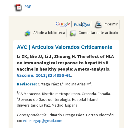
PDF
Imprimir
Añadir a biblioteca
Comentar este artículo
AVC | Artículos Valorados Críticamente
Li ZK, Nie JJ, Li J, Zhuang H. The effect of HLA
on immunological response to hepatitis B
vaccine in healthy people: A meta-analysis.
Vaccine. 2013;31:4355-61
.
1
2
Revisores:
Ortega Páez E
, Molina Arias M
.
1
CS Maracena. Distrito metropolitano. Granada. España.
2
Servicio de Gastroenterología. Hospital Infantil
Universitario La Paz. Madrid. España.
Correspondencia:
Eduardo Ortega Páez. Correo electróni
co:
edortegap@gmail.com