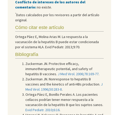
Conflicto de intereses de los autores del
comentario:
no existe.
*
Datos calculados por los revisores a partir del artículo
original.
Cómo citar este artículo
Ortega Páez E, Molina Arias M. La respuesta a la
vacunación de la hepatitis B puede estar condicionada
por el sistema HLA. Evid Pediatr. 2013;9:70.
Bibliografía
Zuckerman JN. Protective efficacy,
immunotherapeutic potential, and safety of
hepatitis B vaccines.
J Med Virol. 2006;78:169-77
.
Zuckerman JN. Nonresponse to hepatitis B
vaccines and the kinetics of anti-HBs production.
J
Med Virol. 1996;50:283-8
.
Ortega Páez E, Bonillo Perales A. Los pacientes
celíacos podrían tener menor respuesta a la
vacunación de la hepatitis B que los sujetos sanos.
Evid Pediatr. 2010;6:16
.
Urganci N, Kalyoncu D. Response to hepatitis A and