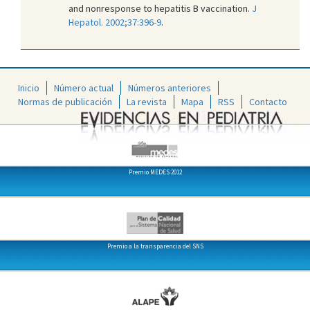
and nonresponse to hepatitis B vaccination.
J
Hepatol. 2002;37:396-9
.
Inicio
Número actual
Números anteriores
Normas de publicación
La revista
Mapa
RSS
Contacto
Premio MEDES 2012
Premio a la transparencia del SNS