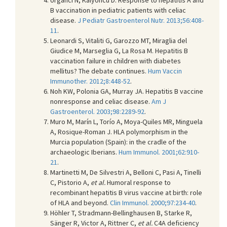
B vaccination in pediatric patients with celiac
disease.
J Pediatr Gastroenterol Nutr. 2013;56:408-
11
.
Leonardi S, Vitaliti G, Garozzo MT, Miraglia del
Giudice M, Marseglia G, La Rosa M. Hepatitis B
vaccination failure in children with diabetes
mellitus? The debate continues.
Hum Vaccin
Immunother. 2012;8:448-52
.
Noh KW, Polonia GA, Murray JA. Hepatitis B vaccine
nonresponse and celiac disease.
Am J
Gastroenterol. 2003;98:2289-92
.
Muro M, Marín L, Torío A, Moya-Quiles MR, Minguela
A, Rosique-Roman J. HLA polymorphism in the
Murcia population (Spain): in the cradle of the
archaeologic Iberians.
Hum Immunol. 2001;62:910-
21
.
Martinetti M, De Silvestri A, Belloni C, Pasi A, Tinelli
C, Pistorio A,
et al.
Humoral response to
recombinant hepatitis B virus vaccine at birth: role
of HLA and beyond.
Clin Immunol. 2000;97:234-40
.
Höhler T, Stradmann-Bellinghausen B, Starke R,
Sänger R, Victor A, Rittner C,
et al.
C4A deficiency