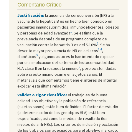
Comentario Crítico
Justificación:
la ausencia de seroconversión (NR) a la
vacuna de la hepatitis B es un hecho bien conocido en
pacientes inmunosuprimidos, inmunodeficientes, obesos
1
y personas de edad avanzada
. Se estima que la
prevalencia después de un programa completo de
2
vacunación contra la hepatitis B es del 5-10%
. Se ha
3
,
4
descrito mayor prevalencia de NR en celiacos
,
5
diabéticos
y algunos autores lo han intentado explicar
por una implicación del sistema de histocompatibilidad
6
HLA clase II en la respuesta inmune
, pero existen dudas
sobre si esto mismo ocurre en sujetos sanos. El
metanálisis que comentamos tiene el interés de intentar
explicar esta última relación.
Validez o rigor científico:
el trabajo es de buena
calidad. Los objetivos y la población de referencia
(sujetos sanos) están bien definidos. El factor de estudio
(la determinación de los genotipos HLA) está bien
especificado, así como la medida de resultado (los
niveles de anti-HBs). Los criterios de inclusión y exclusión
de los trabajos son adecuados para el objetivo marcado.