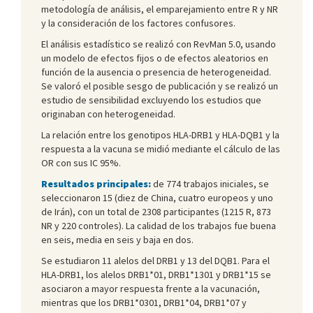
metodología de análisis, el emparejamiento entre R y NR
y la consideración de los factores confusores.
El análisis estadístico se realizó con RevMan 5.0, usando
un modelo de efectos fijos o de efectos aleatorios en
función de la ausencia o presencia de heterogeneidad.
Se valoró el posible sesgo de publicación y se realizó un
estudio de sensibilidad excluyendo los estudios que
originaban con heterogeneidad.
La relación entre los genotipos HLA-DRB1 y HLA-DQB1 y la
respuesta a la vacuna se midió mediante el cálculo de las
OR con sus IC 95%.
Resultados principales:
de 774 trabajos iniciales, se
seleccionaron 15 (diez de China, cuatro europeos y uno
de Irán), con un total de 2308 participantes (1215 R, 873
NR y 220 controles). La calidad de los trabajos fue buena
en seis, media en seis y baja en dos.
Se estudiaron 11 alelos del DRB1 y 13 del DQB1. Para el
HLA-DRB1, los alelos DRB1*01, DRB1*1301 y DRB1*15 se
asociaron a mayor respuesta frente a la vacunación,
mientras que los DRB1*0301, DRB1*04, DRB1*07 y