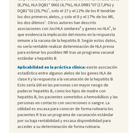
(8,3%), HLA DQB1* 0602 (4,7%), HLA DRB1*07 (17,8%) y
7
DQB1*02 (29,7%)
, solo el 27 y el 12% de los R tendrían
los dos primeros alelos, y solo el 8 y el 17% de los NR,
los dos últimos
*
. Otros autores han descrito
8
9
asociaciones con
loci
HLA similares
y genes no HLA
, lo
que evidencia la implicación del mismo en la respuesta
inmune a la vacuna de la hepatitis B. Según estos datos,
no sería rentable realizar determinación de HLA previa
para estimar los posibles NR tras un programa vacunal
estándar a hepatitis B.
Aplicabilidad en la práctica clínica:
existe asociación
estadística entre algunos alelos de los genes HLA de
clase II y la respuesta a la vacunación de la hepatitis B.
Esto sería útil en las personas con mayor riesgo de
padecer hepatitis B, como los hijos de madre con
hepatitis B, los pacientes sometidos a hemodiálisis y las
personas en contacto con secreciones o sangre. La
utilidad es escasa para conocer de forma rutinaria los
pacientes R tras un programa de vacunación estándar
por su baja rentabilidad y escasa disponibilidad para
acceder a su determinación de forma rutinaria.