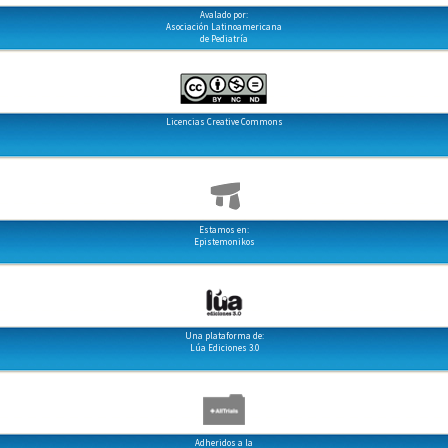
Avalado por:
Asociación Latinoamericana
de Pediatría
Licencias Creative Commons
Estamos en:
Epistemonikos
Una plataforma de:
Lúa Ediciones 3.0
Adheridos a la