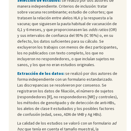
Selección de estudios:
se realizó por dos autores de
manera independiente. Criterios de inclusión: tratar
sobre vacuna recombinante; estudio de cohortes; que
tratasen la relación entre alelos HLA y la respuesta a la
vacuna; que siguiesen la pauta habitual de vacunación de
0,1 y 6 meses, y que proporcionasen las
odds ratios
(OR)
y sus intervalos de confianza del 95% (IC 95%) o, en su
defecto, los datos suficientes para su cálculo. Se
excluyeron los trabajos con menos de diez participantes,
los no publicados con texto completo, los que no
incluyeron no respondedores, o que incluían sujetos no
sanos, y los que no eran estudios originales.
Extracción de los datos:
se realizó por dos autores de
forma independiente con un formulario estandarizado.
Las discrepancias se resolvieron por consenso. Se
registraron los datos de filiación, el número de sujetos
(respondedores [R], no respondedores [NR] y controles),
los métodos de genotipado y de detección de anti-HBs,
los alelos de clase II estudiados y los posibles factores
de confusión (edad, sexo, ADN de VHB y Ag HBs).
La calidad de los estudios se valoró con un formulario
ad
hoc
que tenía en cuenta el tamaño muestral, la