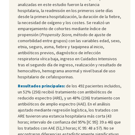
analizadas en este estudio fueron la estancia
hospitalaria, la readmisión en los primeros siete días
desde la primera hospitalización, la duración de la fiebre,
la necesidad de oxígeno y los costes. Se realizó un
emparejamiento de cohortes mediante índice de
propensión (
Propensity Score
, método de ajuste de
comorbilidad entre grupos) con las variables edad, sexo,
etnia, seguro, asma, fiebre y taquipnea al inicio,
antibióticos previos, diagnóstico de infección
respiratoria vírica baja, ingreso en Cuidados Intensivos
tras el segundo día de ingreso, realización y resultado de
hemocultivo, hemograma anormal y nivel basal de uso
hospitalario de cefalosporinas.
Resultados principales:
de los 492 pacientes incluidos,
un 52% (256) recibió tratamiento con antibióticos de
reducido espectro (ARE), y un 48% (236) tratamiento con
antibióticos de amplio espectro (AAE). En el análisis
ajustado mediante regresión logística, los tratados con
ARE tuvieron una estancia hospitalaria más corta (43
horas; intervalo de confianza del 95% [IC 95]: 39 a 46) que
los tratados con AAE (52,3 horas; IC 95: 48 a 57). No se
encontraron diferencias estadísticamente significativas