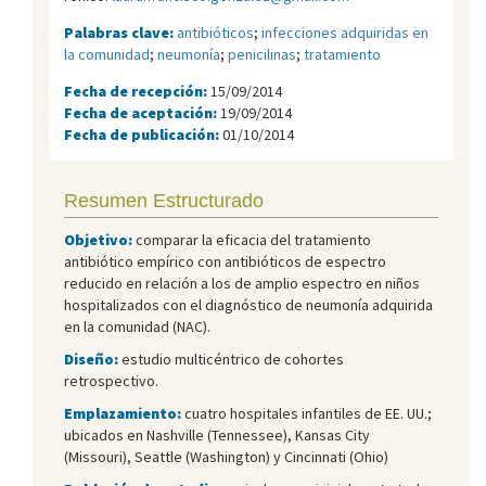
Palabras clave:
antibióticos
;
infecciones adquiridas en
la comunidad
;
neumonía
;
penicilinas
;
tratamiento
Fecha de recepción:
15/09/2014
Fecha de aceptación:
19/09/2014
Fecha de publicación:
01/10/2014
Resumen Estructurado
Objetivo:
comparar la eficacia del tratamiento
antibiótico empírico con antibióticos de espectro
reducido en relación a los de amplio espectro en niños
hospitalizados con el diagnóstico de neumonía adquirida
en la comunidad (NAC).
Diseño:
estudio multicéntrico de cohortes
retrospectivo.
Emplazamiento:
cuatro hospitales infantiles de EE. UU.;
ubicados en Nashville (Tennessee), Kansas City
(Missouri), Seattle (Washington) y Cincinnati (Ohio)