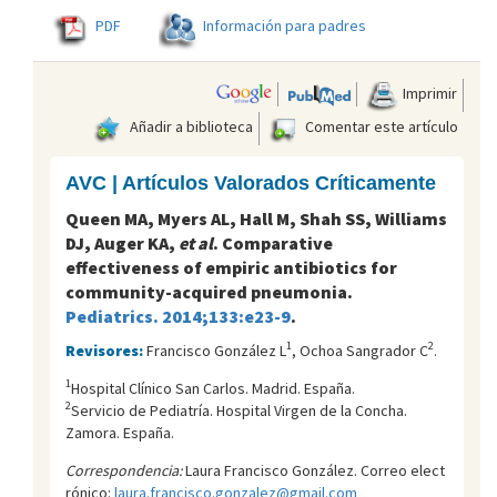
PDF
Información para padres
Imprimir
Añadir a biblioteca
Comentar este artículo
AVC | Artículos Valorados Críticamente
Queen MA, Myers AL, Hall M, Shah SS, Williams
DJ, Auger KA,
et al
. Comparative
effectiveness of empiric antibiotics for
community-acquired pneumonia.
Pediatrics. 2014;133:e23-9
.
1
2
Revisores:
Francisco González L
, Ochoa Sangrador C
.
1
Hospital Clínico San Carlos. Madrid. España.
2
Servicio de Pediatría. Hospital Virgen de la Concha.
Zamora. España.
Correspondencia:
Laura Francisco González. Correo elect
rónico:
laura.francisco.gonzalez@gmail.com