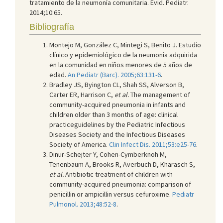
tratamiento de la neumonía comunitaria. Evid. Pediatr.
2014;10:65.
Bibliografía
Montejo M, González C, Mintegi S, Benito J. Estudio
clínico y epidemiológico de la neumonía adquirida
en la comunidad en niños menores de 5 años de
edad.
An Pediatr (Barc). 2005;63:131-6
.
Bradley JS, Byington CL, Shah SS, Alverson B,
Carter ER, Harrison C,
et al.
The management of
community-acquired pneumonia in infants and
children older than 3 months of age: clinical
practiceguidelines by the Pediatric Infectious
Diseases Society and the Infectious Diseases
Society of America.
Clin Infect Dis. 2011;53:e25-76
.
Dinur-Schejter Y, Cohen-Cymberknoh M,
Tenenbaum A, Brooks R, Averbuch D, Kharasch S,
et al.
Antibiotic treatment of children with
community-acquired pneumonia: comparison of
penicillin or ampicillin versus cefuroxime.
Pediatr
Pulmonol. 2013;48:52-8
.