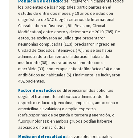
Población de estudio:
se incluyeron inicialmente todos
los pacientes de los hospitales participantes en el
estudio de entre dos meses y 18 años de edad con
diagnóstico de NAC (según criterios de International
Classification of Diseases, 9th Revision, Clinical
Modification) entre enero y diciembre de 2010 (785). De
estos, se excluyeron aquellos que presentaron
neumonías complicadas (113), precisaron ingreso en
Unidad de Cuidados Intensivos (70), no se les había
administrado tratamiento o la duración había sido
insuficiente (38), los tratados solamente con un
macrólido (33), con terapia antiestafilocócica (34) o con
antibióticos no habituales (5). Finalmente, se incluyeron
492 pacientes.
Factor de estudio:
se diferenciaron dos cohortes
según el tratamiento antibiótico administrado: de
espectro reducido (penicilina, ampicilina, amoxicilina o
amoxicilina-clavulánico) o amplio espectro
(cefalosporinas de segunda o tercera generación, o
fluorquinolonas); en ambos grupos podían haberse
asociado o no macrólidos.
Medición del resultado:
las variables principales