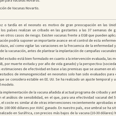
jan para Vacunas Novartis.
ción de Vacunas Novartis.
oz o tardía en el neonato es motivo de gran preocupación en las Uni
de los países realizan un cribado en las gestantes a las 37 semanas de
 y en otros casos de riesgo. Existen vacunas frente a EGB que pueden apl
cación podría suponer un importante avance en el control de esta enfermed
lazo, así como vigilar las variaciones en la frecuencia de la enfermedad y 
de la vacunación, antes de plantear la implantación de campañas vacunale
del estudio está bien formulado en cuanto a la intervención evaluada, las
, por muerte evitada y por año de vida ganado) y la perspectiva (socieda
 las estimaciones de efectividad en base a las premisas que se asumen en el
estudios de inmunogenicidad en neonatos solo han sido evaluados para el
e se considera estable en EE. UU. Se ha realizado un ajuste temporal y un 
l modelo.
la implementación de la vacuna añadida al actual programa de cribado y anti
 el análisis de sensibilidad, en el que, para una efectividad vacunal de
 el coste es similar al de otras intervenciones recientemente aprobadas en
e 100 000 dólares por AVAC ganado. En nuestro país, ese umbral se ha situ
realizado en Suráfrica, con precios más bajos de la vacuna (10-30 dólares