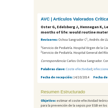
AVC | Artículos Valorados Críti
Oster G, Edelsberg J, Hennegan K, L
months of life: would routine mate
1
Revisores:
Ochoa Sangrador C
, Andrés de L
1
Servicio de Pediatría. Hospital Virgen de la C
2
Servicio de Pediatría. Hospital General del Río
Correspondencia:
Carlos Ochoa Sangrador. Cor
Palabras clave:
Coste efectividad
;
infeccion
Fecha de recepción:
14/10/2014
Fecha de
Resumen Estructurado
Objetivo:
estimar el coste-efectividad teóric
para la prevención de la sepsis por EGB en lo