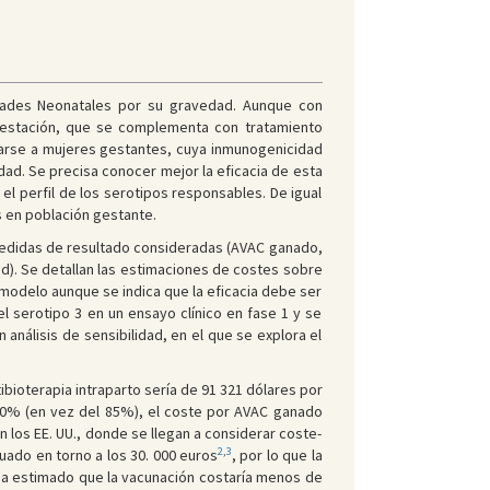
dades Neonatales por su gravedad. Aunque con
 gestación, que se complementa con tratamiento
icarse a mujeres gestantes, cuya inmunogenicidad
ad. Se precisa conocer mejor la eficacia de esta
el perfil de los serotipos responsables. De igual
s en población gestante.
 medidas de resultado consideradas (AVAC ganado,
d). Se detallan las estimaciones de costes sobre
 modelo aunque se indica que la eficacia debe ser
 serotipo 3 en un ensayo clínico en fase 1 y se
análisis de sensibilidad, en el que se explora el
bioterapia intraparto sería de 91 321 dólares por
l 50% (en vez del 85%), el coste por AVAC ganado
 los EE. UU., donde se llegan a considerar coste-
2
,
3
ado en torno a los 30. 000 euros
, por lo que la
) ha estimado que la vacunación costaría menos de