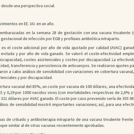
 desde una perspectiva social.
imientos en EE. UU. en un año.
barazadas en la semana 28 de gestación con una vacuna trivalente (sero
estacional de infección por EGB y profilaxis antibiótica intraparto.
 es el coste adicional por año de vida ajustado por calidad (AVAC) gana
evitada y por año de vida ganado. Se valoró el coste-efectividad empl
discapacidad, costes asistenciales y costes por discapacidad. La efectivi
icidad, transferencia y persistencia de anticuerpos. Se realizaron ajustes
varon a cabo análisis de sensibilidad con variaciones en cobertura vacunal
tenciales y por discapacidad.
tura vacunal del 85%, un coste por vacuna de 100 dólares, una efectivida
,25 y 0,29 por 1000 nacidos vivos (con mortalidades respectivas de 2,6% 
1 321 dólares por AVAC ganado. El coste por caso prevenido sería de 355 98
álisis de sensibilidad mostró importantes variaciones; así, para una efec
as de cribado y antibioterapia intraparto de una vacuna trivalente frente
nque similar al de otras vacunas recientemente aprobadas.