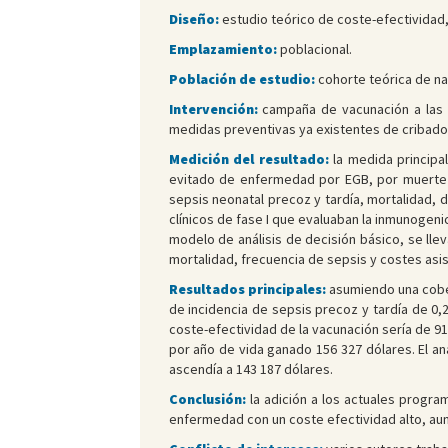
Diseño:
estudio teórico de coste-efectividad,
Emplazamiento:
poblacional.
Población de estudio:
cohorte teórica de nac
Intervención:
campaña de vacunación a las em
medidas preventivas ya existentes de cribado g
Medición del resultado:
la medida principal
evitado de enfermedad por EGB, por muerte 
sepsis neonatal precoz y tardía, mortalidad, 
clínicos de fase I que evaluaban la inmunogen
modelo de análisis de decisión básico, se lle
mortalidad, frecuencia de sepsis y costes asis
Resultados principales:
asumiendo una cober
de incidencia de sepsis precoz y tardía de 0
coste-efectividad de la vacunación sería de 9
por año de vida ganado 156 327 dólares. El an
ascendía a 143 187 dólares.
Conclusión:
la adición a los actuales program
enfermedad con un coste efectividad alto, au