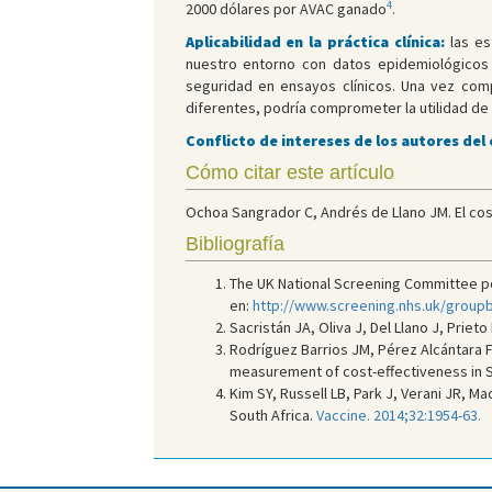
4
2000 dólares por AVAC ganado
.
Aplicabilidad en la práctica clínica:
las es
nuestro entorno con datos epidemiológicos 
seguridad en ensayos clínicos. Una vez com
diferentes, podría comprometer la utilidad de 
Conflicto de intereses de los autores del
Cómo citar este artículo
Ochoa Sangrador C, Andrés de Llano JM. El cost
Bibliografía
The UK National Screening Committee pol
en:
http://www.screening.nhs.uk/group
Sacristán JA, Oliva J, Del Llano J, Priet
Rodríguez Barrios JM, Pérez Alcántara F,
measurement of cost-effectiveness in Sp
Kim SY, Russell LB, Park J, Verani JR, Ma
South Africa.
Vaccine. 2014;32:1954-63.