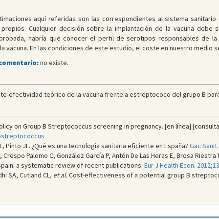
timaciones aquí referidas son las correspondientes al sistema sanitario
propios. Cualquier decisión sobre la implantación de la vacuna debe s
probada, habría que conocer el perfil de serotipos responsables de l
la vacuna. En las condiciones de este estudio, el coste en nuestro medio s
 comentario:
no existe.
e-efectividad teórico de la vacuna frente a estreptococo del grupo B parec
icy on Group B Streptococcus screening in pregnancy. [en línea] [consulta
bstreptococcus
o L, Pinto JL. ¿Qué es una tecnología sanitaria eficiente en España?
Gac Sanit.
 Crespo Palomo C, González García P, Antón De Las Heras E, Brosa Riestra M
ain: a systematic review of recent publications.
Eur J Health Econ. 2012;13
dhi SA, Cutland CL,
et al
. Cost-effectiveness of a potential group B strept