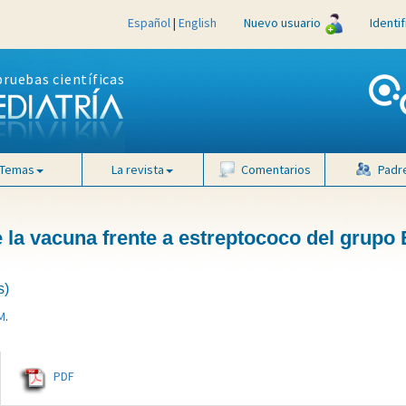
Español
|
English
Nuevo usuario
Identi
pruebas científicas
Temas
La revista
Comentarios
Padr
e la vacuna frente a estreptococo del grupo
s)
M
.
PDF