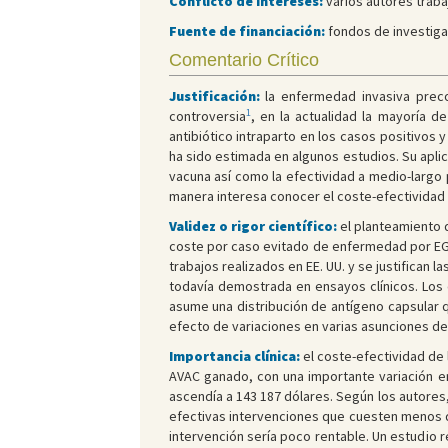
Conflicto de intereses:
varios autores traba
Fuente de financiación:
fondos de investiga
Comentario Crítico
Justificación:
la enfermedad invasiva prec
1
controversia
, en la actualidad la mayoría 
antibiótico intraparto en los casos positivos
ha sido estimada en algunos estudios. Su apli
vacuna así como la efectividad a medio-largo p
manera interesa conocer el coste-efectividad 
Validez o rigor científico:
el planteamiento 
coste por caso evitado de enfermedad por EGB
trabajos realizados en EE. UU. y se justifican
todavía demostrada en ensayos clínicos. Los 
asume una distribución de antígeno capsular qu
efecto de variaciones en varias asunciones de
Importancia clínica:
el coste-efectividad de 
AVAC ganado, con una importante variación en
ascendía a 143 187 dólares. Según los autores,
efectivas intervenciones que cuesten menos d
intervención sería poco rentable. Un estudio 