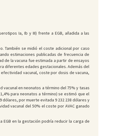
tipos Ia, Ib y III) frente a EGB, añadida a las
do. También se midió el coste adicional por caso
eando estimaciones publicadas de frecuencia de
dad de la vacuna fue estimada a partir de ensayos
 para diferentes edades gestacionales. Además del
, efectividad vacunal, coste por dosis de vacuna,
d vacunal en neonatos a término del 75% y tasas
y 1,4% para neonatos a término) se estimó que el
9 dólares, por muerte evitada 9 232 238 dólares y
tividad vacunal del 50% el coste por AVAC ganado
 a EGB en la gestación podría reducir la carga de