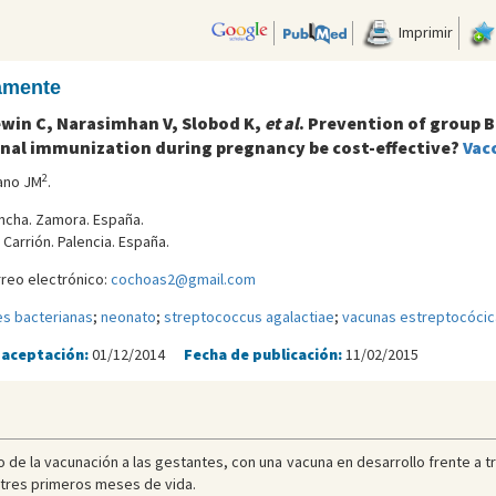
Imprimir
camente
ewin C, Narasimhan V, Slobod K,
et al
. Prevention of group B 
rnal immunization during pregnancy be cost-effective?
Vac
2
lano JM
.
oncha. Zamora. España.
 Carrión. Palencia. España.
reo electrónico:
cochoas2@gmail.com
es bacterianas
;
neonato
;
streptococcus agalactiae
;
vacunas estreptocócic
 aceptación:
01/12/2014
Fecha de publicación:
11/02/2015
o de la vacunación a las gestantes, con una vacuna en desarrollo frente a 
s tres primeros meses de vida.