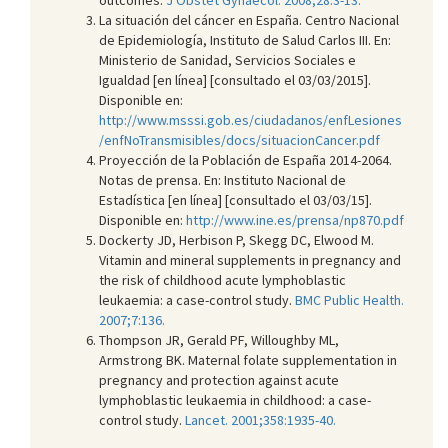
La situación del cáncer en España. Centro Nacional
de Epidemiología, Instituto de Salud Carlos III. En:
Ministerio de Sanidad, Servicios Sociales e
Igualdad [en línea] [consultado el 03/03/2015].
Disponible en:
http://www.msssi.gob.es/ciudadanos/enfLesiones
/enfNoTransmisibles/docs/situacionCancer.pdf
Proyección de la Población de España 2014-2064.
Notas de prensa. En: Instituto Nacional de
Estadística [en línea] [consultado el 03/03/15].
Disponible en:
http://www.ine.es/prensa/np870.pdf
Dockerty JD, Herbison P, Skegg DC, Elwood M.
Vitamin and mineral supplements in pregnancy and
the risk of childhood acute lymphoblastic
leukaemia: a case-control study.
BMC Public Health.
2007;7:136.
Thompson JR, Gerald PF, Willoughby ML,
Armstrong BK. Maternal folate supplementation in
pregnancy and protection against acute
lymphoblastic leukaemia in childhood: a case-
control study.
Lancet. 2001;358:1935-40.