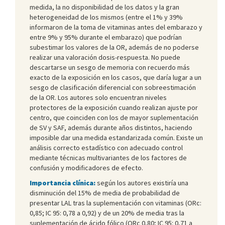
medida, la no disponibilidad de los datos y la gran
heterogeneidad de los mismos (entre el 1% y 39%
informaron de la toma de vitaminas antes del embarazo y
entre 9% y 95% durante el embarazo) que podrían
subestimar los valores de la OR, además de no poderse
realizar una valoración dosis-respuesta. No puede
descartarse un sesgo de memoria con recuerdo más
exacto de la exposición en los casos, que daría lugar a un
sesgo de clasificación diferencial con sobreestimación
de la OR. Los autores solo encuentran niveles
protectores de la exposición cuando realizan ajuste por
centro, que coinciden con los de mayor suplementación
de SV y SAF, además durante años distintos, haciendo
imposible dar una medida estandarizada común. Existe un
análisis correcto estadístico con adecuado control
mediante técnicas multivariantes de los factores de
confusión y modificadores de efecto.
Importancia clínica:
según los autores existiría una
disminución del 15% de media de probabilidad de
presentar LAL tras la suplementación con vitaminas (ORc:
0,85; IC 95: 0,78 a 0,92) y de un 20% de media tras la
suplementación de ácido fólico (ORc 0,80; IC 95: 0,71 a