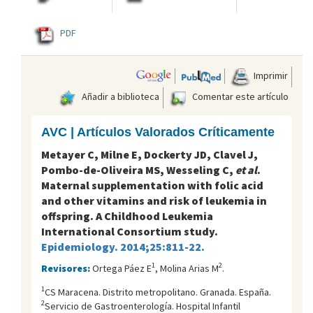
PDF
Imprimir
Añadir a biblioteca
Comentar este artículo
AVC | Artículos Valorados Críticamente
Metayer C, Milne E, Dockerty JD, Clavel J,
Pombo-de-Oliveira MS, Wesseling C,
et al
.
Maternal supplementation with folic acid
and other vitamins and risk of leukemia in
offspring. A Childhood Leukemia
International Consortium study.
Epidemiology. 2014;25:811-22.
1
2
Revisores:
Ortega Páez E
, Molina Arias M
.
1
CS Maracena. Distrito metropolitano. Granada. España.
2
Servicio de Gastroenterología. Hospital Infantil