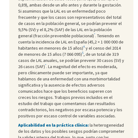
0,89), ambas desde un año antes y durante la gestación.
Si asumimos que la LAL es un enfermedad poco
frecuente y que los casos son representativos del total
de casos en la población general, se podrían prevenir el
9,5% (SV) y el 8,2% (SAF) de las LAL en la población
*
general (fracción prevenible poblacional)
. Teniendo en
cuenta la incidencia de LAL en España (45,2 × 1 000 000 de
4
habitantes en menores de 15 años)
y el censo del 2014
5
de menores de 15 años (7 066 095)
, de un total de 319
casos de LAL anuales, se podrían prevenir 30 casos (SV) y
*
26 casos (SAF)
. La magnitud del efecto es moderada,
pero clínicamente puede ser importante, ya que
hablamos de una enfermedad con una morbimortalidad
significativa y la ausencia de efectos adversos
comunicados hace que los beneficios superen con
creces los riesgos. Trabajos previos incluidos en el
estudio del trabajo que comentamos dan resultados
contradictorios, los negativos por escasa potencia y los
positivos por escaso control de variables asociadas.
Aplicabilidad en la práctica clínica:
la heterogeneidad
de los datos y los posibles sesgos podrían comprometer
la validez interna del trabajo, lo que, junto con las