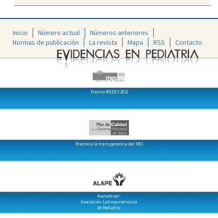
Inicio
Número actual
Números anteriores
Normas de publicación
La revista
Mapa
RSS
Contacto
Premio MEDES 2012
Premio a la transparencia del SNS
Avalado por:
Asociación Latinoamericana
de Pediatría