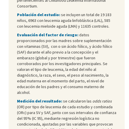
pertenecientes al Childhood Leukemia International
Consortium.
Población del estudio:
se incluyen un total de 19 183
niños, 6963 con leucemia aguda linfoblástica (LAL), 585
con leucemia mieloide aguda (LMA) y 11635 controles.
Evaluación del factor de riesgo:
datos
proporcionados por las madres sobre suplementación
con vitaminas (SV), con o sin ácido fólico, y ácido fólico
(SAF) durante el año previo a la concepción y el
embarazo (global y por trimestre) que fueron
corroborados por los investigadores principales. Se
valoran el tipo de leucemia, la edad del niño al
diagnóstico, la raza, el sexo, el peso al nacimiento, la
edad materna en el momento del parto, el nivel de
educación de los padres y el consumo materno de
alcohol.
Medición del resultado:
se calcularon las
odds ratios
(OR) por tipo de leucemia de cada estudio y combinada
(ORc) para SV y SAF, junto con sus intervalos de confianza
del 95% (IC 95), mediante regresión logística no
condicionada, ajustadas por las variables que provocan