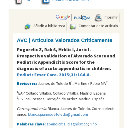
Imprimir
Añadir a biblioteca
Comentar este artículo
AVC | Artículos Valorados Críticamente
Pogorelic Z, Rak S, Mrklic I, Juric I.
Prospective validation of Alvarado Score and
Pediatric Appendicitis Score for the
diagnosis of acute appendicitis in children.
Pediatr Emer Care. 2015;31:164-8.
1
2
Revisores:
Juanes de Toledo B
, Martínez Rubio M.V
.
1
EAP Collado Villalba. Collado Villalba. Madrid. España.
2
CS Los Fresnos. Torrejón de Ardoz. Madrid. España.
Correspondencia:
Blanca Juanes de Toledo. Correo electr
ónico:
blanca.juanesdetoledo@gmail.com
Palabras clave:
apendicitis
;
diagnóstico
;
niño