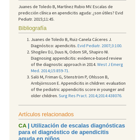
Juanes de Toledo B, Martínez Rubio MV. Escalas de
predicción clínica en apendicitis aguda: ¿son útiles? Evid
Pediatr. 2015;11:45.
Bibliografía
Juanes de Toledo B, Ruiz-Canela Cáceres J.
Diagnóstico: apendicitis.
Evid Pediatr. 2007;3:100.
Shogilev DJ, Duus N, Odom SR, Shapiro NI.
Diagnosing appendicitis: evidence-based review
of the diagnostic approach in 2014.
West J Emerg
Med. 2014;15:859-71.
Salö M, Friman G, Stenström P, Ohlsson B,
Arnbjörnsson E. Appendicitis in children: evaluation
of the pediatric appendicitis score in younger and
older children.
Surg Res Pract. 2014;2014:438076.
Artículos relacionados
CA
|
Utilización de escalas diagnósticas
para el diagnóstico de apendicitis
aguda en niños