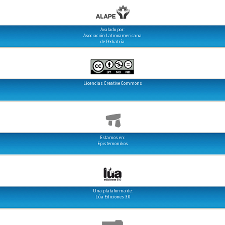
Avalado por:
Asociación Latinoamericana
de Pediatría
Licencias Creative Commons
Estamos en:
Epistemonikos
Una plataforma de:
Lúa Ediciones 3.0