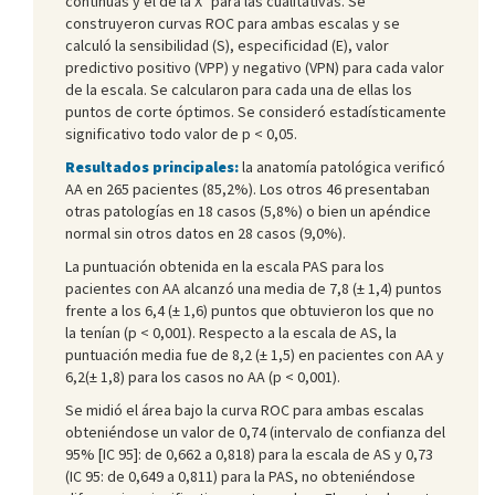
continuas y el de la Χ
para las cualitativas. Se
construyeron curvas ROC para ambas escalas y se
calculó la sensibilidad (S), especificidad (E), valor
predictivo positivo (VPP) y negativo (VPN) para cada valor
de la escala. Se calcularon para cada una de ellas los
puntos de corte óptimos. Se consideró estadísticamente
significativo todo valor de p < 0,05.
Resultados principales:
la anatomía patológica verificó
AA en 265 pacientes (85,2%). Los otros 46 presentaban
otras patologías en 18 casos (5,8%) o bien un apéndice
normal sin otros datos en 28 casos (9,0%).
La puntuación obtenida en la escala PAS para los
pacientes con AA alcanzó una media de 7,8 (± 1,4) puntos
frente a los 6,4 (± 1,6) puntos que obtuvieron los que no
la tenían (p < 0,001). Respecto a la escala de AS, la
puntuación media fue de 8,2 (± 1,5) en pacientes con AA y
6,2(± 1,8) para los casos no AA (p < 0,001).
Se midió el área bajo la curva ROC para ambas escalas
obteniéndose un valor de 0,74 (intervalo de confianza del
95% [IC 95]: de 0,662 a 0,818) para la escala de AS y 0,73
(IC 95: de 0,649 a 0,811) para la PAS, no obteniéndose