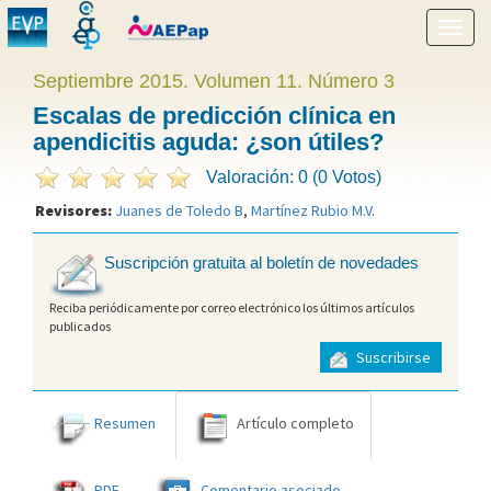
Mostr
menú
Septiembre 2015. Volumen 11. Número 3
Escalas de predicción clínica en
apendicitis aguda: ¿son útiles?
Valoración: 0 (0 Votos)
Revisores:
Juanes de Toledo B
,
Martínez Rubio M.V
.
Suscripción gratuita al boletín de novedades
Reciba periódicamente por correo electrónico los últimos artículos
publicados
Suscribirse
Resumen
Artículo completo
PDF
Comentario asociado