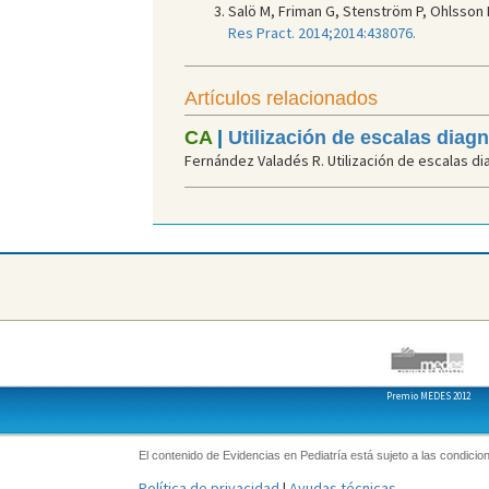
Salö M, Friman G, Stenström P, Ohlsson B
Res Pract. 2014;2014:438076.
Artículos relacionados
CA
|
Utilización de escalas diag
Fernández Valadés R. Utilización de escalas dia
Premio MEDES 2012
El contenido de Evidencias en Pediatría está sujeto a las condicion
Política de privacidad
|
Ayudas técnicas