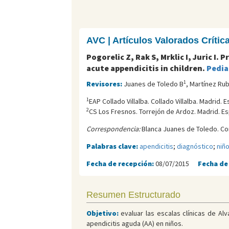
AVC | Artículos Valorados Críti
Pogorelic Z, Rak S, Mrklic I, Juric I
acute appendicitis in children.
Pedia
1
Revisores:
Juanes de Toledo B
, Martínez Rub
1
EAP Collado Villalba. Collado Villalba. Madrid. 
2
CS Los Fresnos. Torrejón de Ardoz. Madrid. Es
Correspondencia:
Blanca Juanes de Toledo. Co
Palabras clave:
apendicitis
;
diagnóstico
;
niñ
Fecha de recepción:
08/07/2015
Fecha de
Resumen Estructurado
Objetivo:
evaluar las escalas clínicas de Alv
apendicitis aguda (AA) en niños.