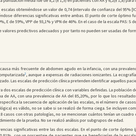
la puntuación media fue de 8,2 (± 1,5) en pacientes con AA y 6,2(± 1,8) para 
escalas obteniéndose un valor de 0,74 (intervalo de confianza del 95% [IC 9
niéndose diferencias significativas entre ambas. El punto de corte óptimo f
89%, E de 59%, VPP de 93,1% y VPN de 46%. En el caso de la escala PAS: S 
 valores predictivos adecuados y por tanto no pueden ser usadas de forma 
a causa más frecuente de abdomen agudo en la infancia, con una prevalenc
2
 computarizada
, aunque a expensas de radiaciones ionizantes. La ecografía
lizado. Las escalas de predicción clínica pretenden identificar aquellos pac
a dos escalas de predicción clínica con variables definidas. La población
a de AA, con una prevalencia de AA del 85,20%, por lo que los resultados 
especifica la secuencia de aplicación de las escalas, ni el número de caso
lógica) es válido, no se sabe si se realizó de forma ciega. Se incluyen co
 18 casos con otras patologías, no se mencionan cuántos tenían un cuadro d
miento de la prueba. No se realizó análisis por subgrupos de edad.
ncias significativas entre las dos escalas. En el punto de corte óptimo (
 90,81%, con un porcentaje de pacientes que se beneficiarían de la escal