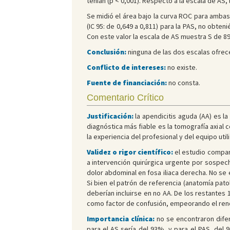
tenían (p < 0,001). Respecto a la escala de AS, 
Se midió el área bajo la curva ROC para ambas 
(IC 95: de 0,649 a 0,811) para la PAS, no obte
Con este valor la escala de AS muestra S de 
Conclusión:
ninguna de las dos escalas ofrece
Conflicto de intereses:
no existe.
Fuente de financiación:
no consta.
Comentario Crítico
Justificación:
la apendicitis aguda (AA) es l
diagnóstica más fiable es la tomografía axial
la experiencia del profesional y del equipo uti
Validez o rigor científico:
el estudio compar
a intervención quirúrgica urgente por sospech
dolor abdominal en fosa iliaca derecha. No se 
Si bien el patrón de referencia (anatomía pato
deberían incluirse en no AA. De los restantes
como factor de confusión, empeorando el rendi
Importancia clínica:
no se encontraron difere
para el AS sería del 93%, y para el PAS, del