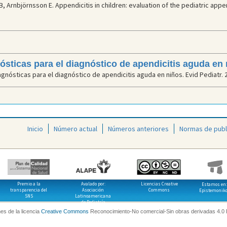
, Arnbjörnsson E. Appendicitis in children: evaluation of the pediatric appe
nósticas para el diagnóstico de apendicitis aguda en
gnósticas para el diagnóstico de apendicitis aguda en niños. Evid Pediatr. 
Inicio
Número actual
Números anteriores
Normas de publ
Premio a la
Avalado por:
Licencias Creative
Estamos en:
transparencia del
Asociación
Commons
Epistemonik
SNS
Latinoamericana
de Pediatría
es de la licencia
Creative Commons
Reconocimiento-No comercial-Sin obras derivadas 4.0