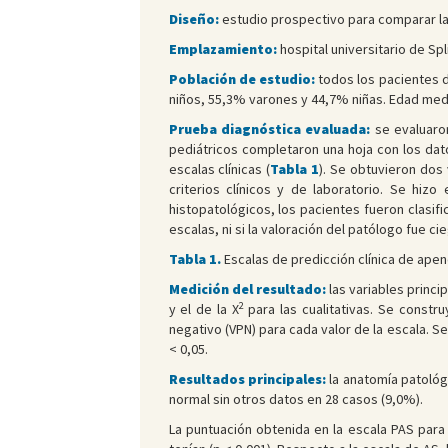
Diseño:
estudio prospectivo para comparar la
Emplazamiento:
hospital universitario de Spli
Población de estudio:
todos los pacientes d
niños, 55,3% varones y 44,7% niñas. Edad medi
Prueba diagnóstica evaluada:
se evaluaron
pediátricos completaron una hoja con los dato
escalas clínicas (
Tabla 1
). Se obtuvieron dos
criterios clínicos y de laboratorio. Se hiz
histopatológicos, los pacientes fueron clasifi
escalas, ni si la valoración del patólogo fue ci
Tabla 1.
Escalas de predicción clínica de apen
Medición del resultado:
las variables princip
2
y el de la Χ
para las cualitativas. Se constru
negativo (VPN) para cada valor de la escala. S
< 0,05.
Resultados principales:
la anatomía patológ
normal sin otros datos en 28 casos (9,0%).
La puntuación obtenida en la escala PAS para 