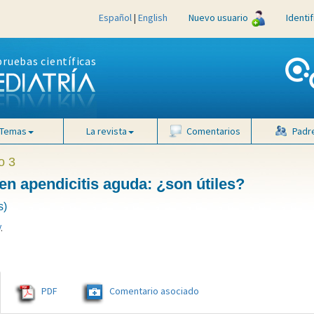
Español
|
English
Nuevo usuario
Identi
pruebas científicas
Temas
La revista
Comentarios
Padr
o 3
en apendicitis aguda: ¿son útiles?
s)
V
.
PDF
Comentario asociado