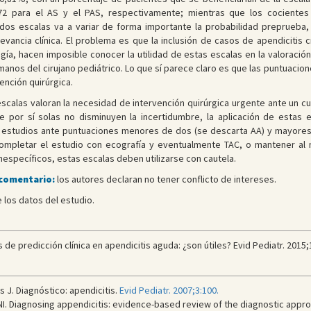
72 para el AS y el PAS, respectivamente; mientras que los cocientes
 dos escalas va a variar de forma importante la probabilidad preprueba,
evancia clínica. El problema es que la inclusión de casos de apendicitis 
gía, hacen imposible conocer la utilidad de estas escalas en la valoración 
n manos del cirujano pediátrico. Lo que sí parece claro es que las puntuac
ención quirúrgica.
scalas valoran la necesidad de intervención quirúrgica urgente ante un cu
e por sí solas no disminuyen la incertidumbre, la aplicación de estas 
s estudios ante puntuaciones menores de dos (se descarta AA) y mayores d
completar el estudio con ecografía y eventualmente TAC, o mantener al 
específicos, estas escalas deben utilizarse con cautela.
 comentario:
los autores declaran no tener conflicto de intereses.
e los datos del estudio.
de predicción clínica en apendicitis aguda: ¿son útiles? Evid Pediatr. 2015;
 J. Diagnóstico: apendicitis.
Evid Pediatr. 2007;3:100.
I. Diagnosing appendicitis: evidence-based review of the diagnostic appro