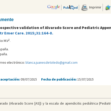
Imprimir
camente
. Prospective validation of Alvarado Score and Pediatric Appe
tr Emer Care. 2015;31:164-8.
2
io M.V
.
España.
paña.
rreo electrónico:
blanca.juanesdetoledo@gmail.com
o
 aceptación:
09/07/2015
Fecha de publicación:
15/07/2015
arado (Alvarado Score [AS]) y la escala de apendicitis pediátrica (Pediat