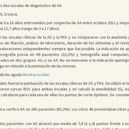
s dos escalas de diagnóstico de AA.
t, Croacia.
e 0 a 18 años intervenidos por sospecha de AA entre octubre 2011 y mayo 2
a 11,7 años (rango de 3 a 17 años).
 las escalas clínicas de la AS y la PAS y se compararon con la anatomía 
s de filiación, análisis de laboratorio, duración de los síntomas y el res
 valoraciones independientes siempre que fue posible. La indicación de ap
o ecografía previa en 69 pacientes (22,2%) y tomografía axial computar
cados en dos grupos: AA, o no AA. No se menciona si la indicación quirúrgic
ega en relación a la puntuación de las mismas.
dicitis aguda
Mostrar/ocultar
ales fueron la puntuación de las escalas clínicas de AS y PAS. Se utilizó el 
yeron curvas ROC para ambas escalas y se calculó la sensibilidad (S), esp
e calcularon para cada una de ellas los puntos de corte óptimos. Se conside
ica verificó AA en 265 pacientes (85,2%). Los otros 46 presentaban otras 
los pacientes con AA alcanzó una media de 7,8 (± 1,4) puntos frente a los