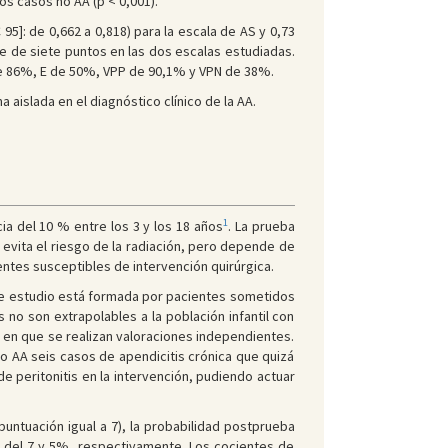
los casos no AA (p < 0,001).
5]: de 0,662 a 0,818) para la escala de AS y 0,73
ue de siete puntos en las dos escalas estudiadas.
de 86%, E de 50%, VPP de 90,1% y VPN de 38%.
aislada en el diagnóstico clínico de la AA.
1
ia del 10 % entre los 3 y los 18 años
. La prueba
 evita el riesgo de la radiación, pero depende de
ientes susceptibles de intervención quirúrgica.
 de estudio está formada por pacientes sometidos
no son extrapolables a la población infantil con
s en que se realizan valoraciones independientes.
mo AA seis casos de apendicitis crónica que quizá
e peritonitis en la intervención, pudiendo actuar
puntuación igual a 7), la probabilidad postprueba
a del 7 y 5%, respectivamente. Los cocientes de