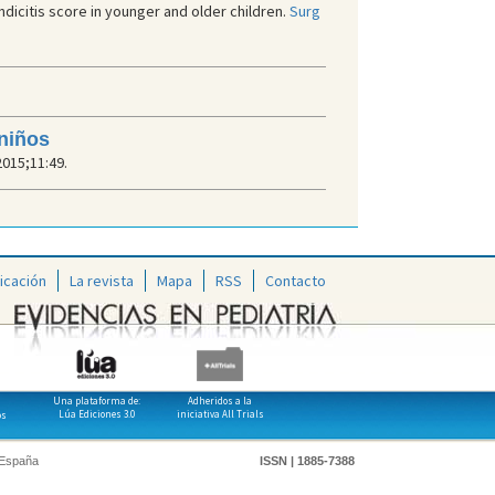
ndicitis score in younger and older children.
Surg
 niños
2015;11:49.
icación
La revista
Mapa
RSS
Contacto
Una plataforma de:
Adheridos a la
Lúa Ediciones 3.0
iniciativa All Trials
os
 España
ISSN | 1885-7388