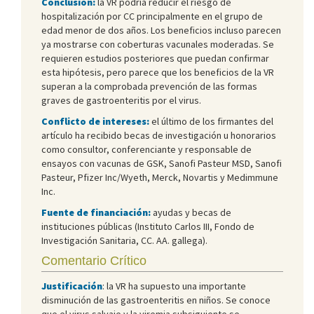
Conclusión:
la VR podría reducir el riesgo de
hospitalización por CC principalmente en el grupo de
edad menor de dos años. Los beneficios incluso parecen
ya mostrarse con coberturas vacunales moderadas. Se
requieren estudios posteriores que puedan confirmar
esta hipótesis, pero parece que los beneficios de la VR
superan a la comprobada prevención de las formas
graves de gastroenteritis por el virus.
Conflicto de intereses:
el último de los firmantes del
artículo ha recibido becas de investigación u honorarios
como consultor, conferenciante y responsable de
ensayos con vacunas de GSK, Sanofi Pasteur MSD, Sanofi
Pasteur, Pfizer Inc/Wyeth, Merck, Novartis y Medimmune
Inc.
Fuente de financiación:
ayudas y becas de
instituciones públicas (Instituto Carlos III, Fondo de
Investigación Sanitaria, CC. AA. gallega).
Comentario Crítico
Justificación
: la VR ha supuesto una importante
disminución de las gastroenteritis en niños. Se conoce
que el virus salvaje y la viremia subsiguiente se