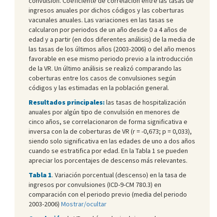
convulsión. Coeficiente de correlación entre las tasas de
ingresos anuales por dichos códigos y las coberturas
vacunales anuales. Las variaciones en las tasas se
calcularon por periodos de un año desde 0 a 4 años de
edad y a partir (en dos diferentes análisis) de la media de
las tasas de los últimos años (2003-2006) o del año menos
favorable en ese mismo periodo previo a la introducción
de la VR. Un último análisis se realizó comparando las
coberturas entre los casos de convulsiones según
códigos y las estimadas en la población general.
Resultados principales:
las tasas de hospitalización
anuales por algún tipo de convulsión en menores de
cinco años, se correlacionaron de forma significativa e
inversa con la de coberturas de VR (r = -0,673; p = 0,033),
siendo solo significativa en las edades de uno a dos años
cuando se estratifica por edad. En la Tabla 1 se pueden
apreciar los porcentajes de descenso más relevantes.
Tabla 1
. Variación porcentual (descenso) en la tasa de
ingresos por convulsiones (ICD-9-CM 780.3) en
comparación con el periodo previo (media del periodo
2003-2006)
Mostrar/ocultar