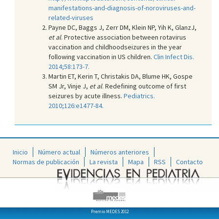
manifestations-and-diagnosis-of-noroviruses-and-
related-viruses
Payne DC, Baggs J, Zerr DM, Klein NP, Yih K, GlanzJ,
et al
. Protective association between rotavirus
vaccination and childhoodseizures in the year
following vaccination in US children.
Clin Infect Dis.
2014;58:173-7.
Martin ET, Kerin T, Christakis DA, Blume HK, Gospe
SM Jr, Vinje J,
et al
. Redefining outcome of first
seizures by acute illness.
Pediatrics.
2010;126:e1477-84.
Inicio
Número actual
Números anteriores
Normas de publicación
La revista
Mapa
RSS
Contacto
Premio MEDES 2012