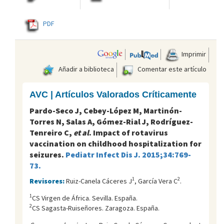
PDF
Imprimir
Añadir a biblioteca
Comentar este artículo
AVC | Artículos Valorados Críticamente
Pardo-Seco J, Cebey-López M, Martinón-
Torres N, Salas A, Gómez-Rial J, Rodríguez-
Tenreiro C,
et al
. Impact of rotavirus
vaccination on childhood hospitalization for
seizures.
Pediatr Infect Dis J. 2015;34:769-
73.
1
2
Revisores:
Ruiz-Canela Cáceres J
, García Vera C
.
1
CS Virgen de África. Sevilla. España.
2
CS Sagasta-Ruiseñores. Zaragoza. España.