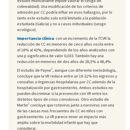
estudio multivariante impide valorar el sesgo de
colinealidad). Una modificación de los criterios de
admisión por CC podría influir en esos hallazgos, por lo
tanto este estudio solo está limitado a la población
estudiada (Galicia) y no a casos individuales (sesgo
ecológico).
Importancia clínica
: con un incremento de la TCVR la
reducción de CC en menores de cinco años oscila entre
el 18% al 42%, dependiendo de los años analizados con
una p significativa de valor 0,033. También hay una
reducción en menores de dos años de 28,5% a 48,4%.
2
El estudio de Payne
, aunque con diferente metodología,
concluye que la VR reduce entre un 18-21% los ingresos y
consultas a Urgencias Hospitalarias por CC además de la
hospitalización por gastroenteritis. Ambos estudios no
pueden discriminar si la prevención con VR entre los
distintos tipos de crisis convulsivas. Otro estudio de
3
Martin
concluye que rotavirus junto a norovirus son una
de las causas mas frecuentes de CC en niños con
gastroenteritis. La VR parece tener un impacto más
amplio sobre la morbilidad infantil que hay que
considerar.