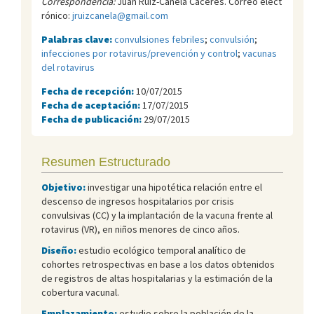
Correspondencia:
Juan Ruiz-Canela Cáceres. Correo elect
rónico:
jruizcanela@gmail.com
Palabras clave:
convulsiones febriles
;
convulsión
;
infecciones por rotavirus/prevención y control
;
vacunas
del rotavirus
Fecha de recepción:
10/07/2015
Fecha de aceptación:
17/07/2015
Fecha de publicación:
29/07/2015
Resumen Estructurado
Objetivo:
investigar una hipotética relación entre el
descenso de ingresos hospitalarios por crisis
convulsivas (CC) y la implantación de la vacuna frente al
rotavirus (VR), en niños menores de cinco años.
Diseño:
estudio ecológico temporal analítico de
cohortes retrospectivas en base a los datos obtenidos
de registros de altas hospitalarias y la estimación de la
cobertura vacunal.
Emplazamiento:
estudio sobre la población de la