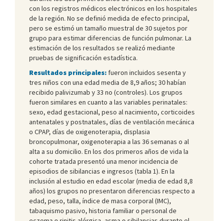
con los registros médicos electrónicos en los hospitales
de la región. No se definió medida de efecto principal,
pero se estimó un tamaño muestral de 30 sujetos por
grupo para estimar diferencias de función pulmonar. La
estimación de los resultados se realizó mediante
pruebas de significación estadística.
Resultados principales:
fueron incluidos sesenta y
tres niños con una edad media de 8,9 años; 30 habían
recibido palivizumab y 33 no (controles). Los grupos
fueron similares en cuanto a las variables perinatales:
sexo, edad gestacional, peso al nacimiento, corticoides
antenatales y postnatales, días de ventilación mecánica
o CPAP, días de oxigenoterapia, displasia
broncopulmonar, oxigenoterapia a las 36 semanas o al
alta a su domicilio. En los dos primeros años de vida la
cohorte tratada presentó una menor incidencia de
episodios de sibilancias e ingresos (tabla 1). En la
inclusión al estudio en edad escolar (media de edad 8,8
años) los grupos no presentaron diferencias respecto a
edad, peso, talla, índice de masa corporal (IMC),
tabaquismo pasivo, historia familiar o personal de
eczema o rinitis alérgica, asma o sibilancias durante el