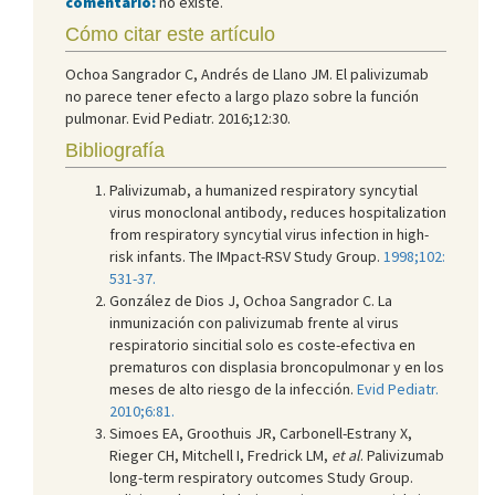
comentario:
no existe.
Cómo citar este artículo
Ochoa Sangrador C, Andrés de Llano JM. El palivizumab
no parece tener efecto a largo plazo sobre la función
pulmonar. Evid Pediatr. 2016;12:30.
Bibliografía
Palivizumab, a humanized respiratory syncytial
virus monoclonal antibody, reduces hospitalization
from respiratory syncytial virus infection in high-
risk infants. The IMpact-RSV Study Group.
1998;102:
531-37.
González de Dios J, Ochoa Sangrador C. La
inmunización con palivizumab frente al virus
respiratorio sincitial solo es coste-efectiva en
prematuros con displasia broncopulmonar y en los
meses de alto riesgo de la infección.
Evid Pediatr.
2010;6:81.
Simoes EA, Groothuis JR, Carbonell-Estrany X,
Rieger CH, Mitchell I, Fredrick LM,
et al
. Palivizumab
long-term respiratory outcomes Study Group.