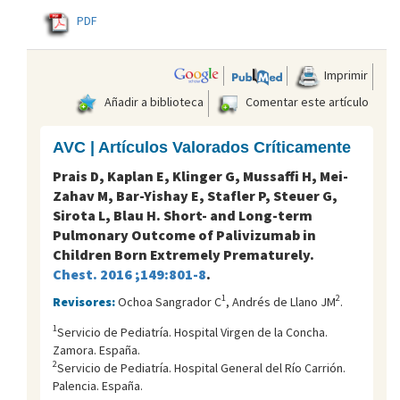
PDF
Imprimir
Añadir a biblioteca
Comentar este artículo
AVC | Artículos Valorados Críticamente
Prais D, Kaplan E, Klinger G, Mussaffi H, Mei-
Zahav M, Bar-Yishay E, Stafler P, Steuer G,
Sirota L, Blau H. Short- and Long-term
Pulmonary Outcome of Palivizumab in
Children Born Extremely Prematurely.
Chest. 2016 ;149:801-8
.
1
2
Revisores:
Ochoa Sangrador C
, Andrés de Llano JM
.
1
Servicio de Pediatría. Hospital Virgen de la Concha.
Zamora. España.
2
Servicio de Pediatría. Hospital General del Río Carrión.
Palencia. España.