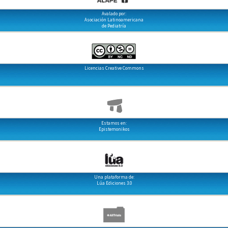
Avalado por:
Asociación Latinoamericana
de Pediatría
Licencias Creative Commons
Estamos en:
Epistemonikos
Una plataforma de:
Lúa Ediciones 3.0