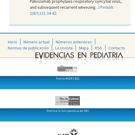
Palivizumab prophylaxis respiratory syncytial virus,
and subsequent recurrent wheezing.
J Pediatr.
2007;151:34-42.
Inicio
Número actual
Números anteriores
Normas de publicación
La revista
Mapa
RSS
Contacto
Premio MEDES 2012
Premio a la transparencia del SNS