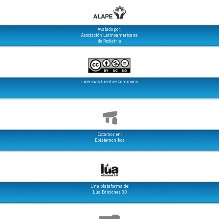
Avalado por:
Asociación Latinoamericana
de Pediatría
Licencias Creative Commons
Estamos en:
Epistemonikos
Una plataforma de:
Lúa Ediciones 3.0