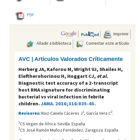
PDF
Imprimir
Añadir a biblioteca
Comentar este artículo
AVC | Artículos Valorados Críticamente
Herberg JA, Kaforou M, Wright VJ, Shailes H,
Eleftherohorinou H, Hoggart CJ,
et al
.
Diagnostic test accuracy of a 2-transcript
host RNA signature for discriminating
bacterial vs viral infection in febrile
children.
JAMA. 2016;316:835-45.
1
2
Revisores:
Ruiz-Canela Cáceres J
, García Vera C
.
1
CS Virgen de África. Sevilla. España.
2
CS José Ramón Muñoz Fernández. Zaragoza. España.