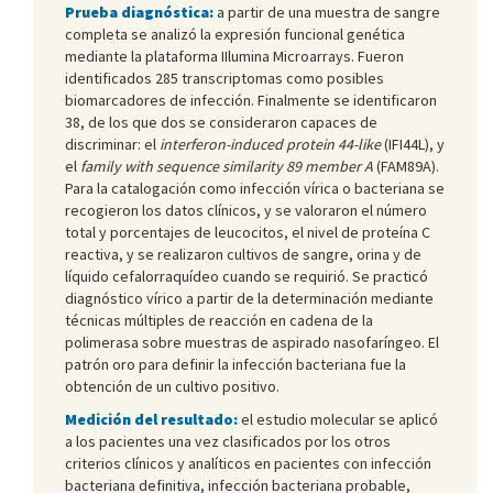
Prueba diagnóstica:
a partir de una muestra de sangre
completa se analizó la expresión funcional genética
mediante la plataforma IIlumina Microarrays. Fueron
identificados 285 transcriptomas como posibles
biomarcadores de infección. Finalmente se identificaron
38, de los que dos se consideraron capaces de
discriminar: el
interferon-induced protein 44-like
(IFI44L), y
el
family with sequence similarity 89 member A
(FAM89A).
Para la catalogación como infección vírica o bacteriana se
recogieron los datos clínicos, y se valoraron el número
total y porcentajes de leucocitos, el nivel de proteína C
reactiva, y se realizaron cultivos de sangre, orina y de
líquido cefalorraquídeo cuando se requirió. Se practicó
diagnóstico vírico a partir de la determinación mediante
técnicas múltiples de reacción en cadena de la
polimerasa sobre muestras de aspirado nasofaríngeo. El
patrón oro para definir la infección bacteriana fue la
obtención de un cultivo positivo.
Medición del resultado:
el estudio molecular se aplicó
a los pacientes una vez clasificados por los otros
criterios clínicos y analíticos en pacientes con infección
bacteriana definitiva, infección bacteriana probable,