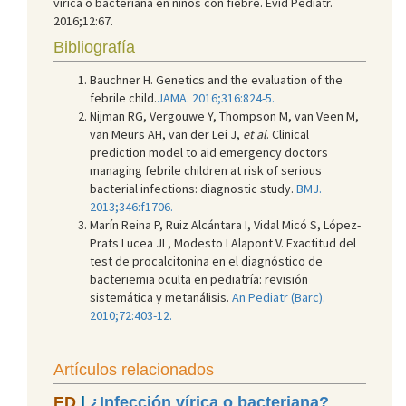
vírica o bacteriana en niños con fiebre. Evid Pediatr.
2016;12:67.
Bibliografía
Bauchner H. Genetics and the evaluation of the
febrile child.
JAMA. 2016;316:824-5.
Nijman RG, Vergouwe Y, Thompson M, van Veen M,
van Meurs AH, van der Lei J,
et al
. Clinical
prediction model to aid emergency doctors
managing febrile children at risk of serious
bacterial infections: diagnostic study.
BMJ.
2013;346:f1706.
Marín Reina P, Ruiz Alcántara I, Vidal Micó S, López-
Prats Lucea JL, Modesto I Alapont V. Exactitud del
test de procalcitonina en el diagnóstico de
bacteriemia oculta en pediatría: revisión
sistemática y metanálisis.
An Pediatr (Barc).
2010;72:403-12.
Artículos relacionados
ED
|
¿Infección vírica o bacteriana?