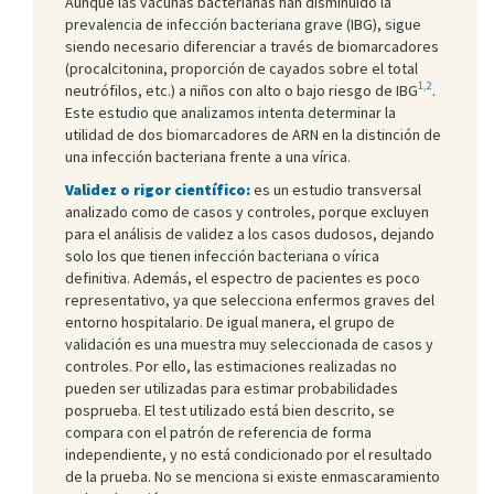
Aunque las vacunas bacterianas han disminuido la
prevalencia de infección bacteriana grave (IBG), sigue
siendo necesario diferenciar a través de biomarcadores
(procalcitonina, proporción de cayados sobre el total
1,2
neutrófilos, etc.) a niños con alto o bajo riesgo de IBG
.
Este estudio que analizamos intenta determinar la
utilidad de dos biomarcadores de ARN en la distinción de
una infección bacteriana frente a una vírica.
Validez o rigor científico:
es un estudio transversal
analizado como de casos y controles, porque excluyen
para el análisis de validez a los casos dudosos, dejando
solo los que tienen infección bacteriana o vírica
definitiva. Además, el espectro de pacientes es poco
representativo, ya que selecciona enfermos graves del
entorno hospitalario. De igual manera, el grupo de
validación es una muestra muy seleccionada de casos y
controles. Por ello, las estimaciones realizadas no
pueden ser utilizadas para estimar probabilidades
posprueba. El test utilizado está bien descrito, se
compara con el patrón de referencia de forma
independiente, y no está condicionado por el resultado
de la prueba. No se menciona si existe enmascaramiento