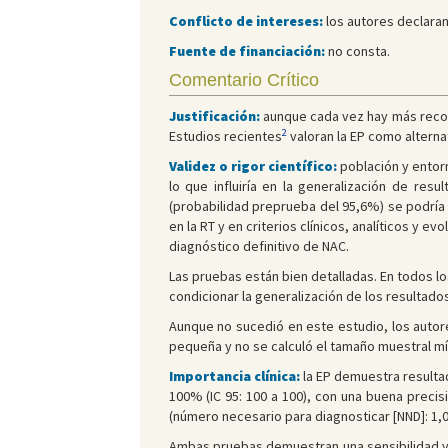
Conflicto de intereses:
los autores declaran
Fuente de financiación:
no consta.
Comentario Crítico
Justificación:
aunque cada vez hay más recom
2
Estudios recientes
valoran la EP como alternat
Validez o rigor científico:
población y entorn
lo que influiría en la generalización de resu
(probabilidad preprueba del 95,6%) se podría 
en la RT y en criterios clínicos, analíticos y e
diagnóstico definitivo de NAC.
Las pruebas están bien detalladas. En todos lo
condicionar la generalización de los resultados
Aunque no sucedió en este estudio, los autore
pequeña y no se calculó el tamaño muestral mí
Importancia clínica:
la EP demuestra resultado
100% (IC 95: 100 a 100), con una buena precisi
(número necesario para diagnosticar [NND]: 1,
Ambas pruebas demuestran una sensibilidad y 