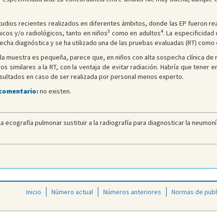
studios recientes realizados en diferentes ámbitos, donde las EP fueron re
3
4
nicos y/o radiológicos, tanto en niños
como en adultos
. La especificidad
cha diagnóstica y se ha utilizado una de las pruebas evaluadas (RT) como e
a muestra es pequeña, parece que, en niños con alta sospecha clínica de
similares a la RT, con la ventaja de evitar radiación. Habría que tener en
 resultados en caso de ser realizada por personal menos experto.
 comentario:
no existen.
 ecografía pulmonar sustituir a la radiografía para diagnosticar la neumonía
Inicio
Número actual
Números anteriores
Normas de publ