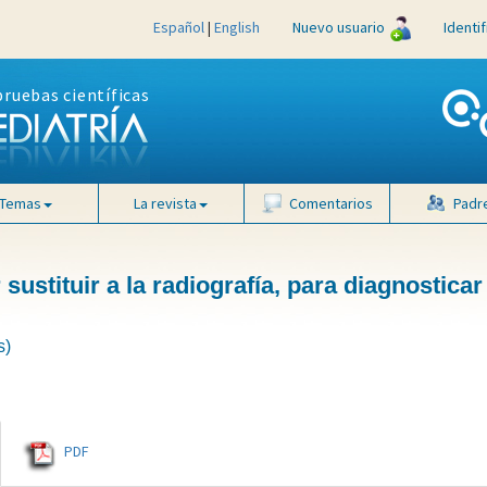
Español
|
English
Nuevo usuario
Identi
pruebas científicas
Temas
La revista
Comentarios
Padr
ustituir a la radiografía, para diagnosticar 
s)
PDF