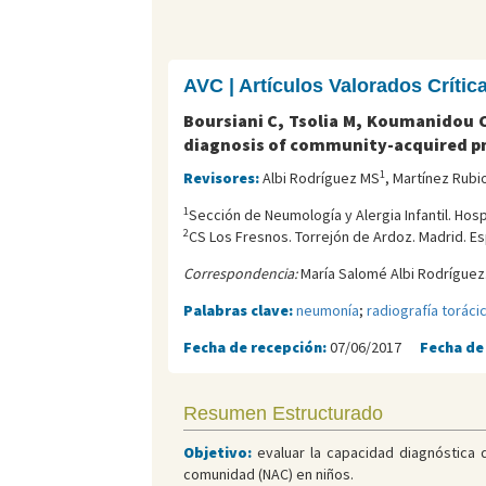
AVC | Artículos Valorados Críti
Boursiani C, Tsolia M, Koumanidou C
diagnosis of community-acquired p
1
Revisores:
Albi Rodríguez MS
, Martínez Rubi
1
Sección de Neumología y Alergia Infantil. Hosp
2
CS Los Fresnos. Torrejón de Ardoz. Madrid. Es
Correspondencia:
María Salomé Albi Rodríguez.
Palabras clave:
neumonía
;
radiografía toráci
Fecha de recepción:
07/06/2017
Fecha de
Resumen Estructurado
Objetivo:
evaluar la capacidad diagnóstica d
comunidad (NAC) en niños.