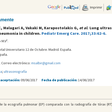
Imprimir
camente
, Malagari A, Vakaki M, Karapostolakis G,
et al
. Lung ultra
neumonia in children.
Pediatr Emerg Care. 2017;33:62-6.
2
o M.V
.
ital Universitario 12 de Octubre. Madrid. España.
paña.
 Correo electrónico:
msalbir@gmail.com
ca
;
ultrasonografía
 aceptación:
09/06/2017
Fecha de publicación:
14/06/2017
e la ecografía pulmonar (EP) comparada con la radiografía de tórax (RT