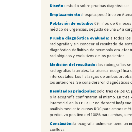
Diseño:
estudio sobre pruebas diagnósticas.
Emplazamiento:
hospital pediátrico en Aten
Población de estudio:
69 niños de 6 meses a
médico de urgencias, seguida de una EP a cargo
Prueba diagnóstica evaluada:
a todos los 
radiografía y sin conocer el resultado de esta,
diagnóstico definitivo de neumonía era efec
radiológicos y evolutivos de los pacientes.
Medición del resultado:
las radiografías s
radiografías laterales. La técnica ecográfica 
intercostales. Los hallazgos de ambas pruebas 
los anteriores. Se consideraron diagnósticos d
Resultados principales:
solo tres de los 69
o la ecografía confirmaron el mismo. En tres
intersticial en la EP. La EP no detectó imágen
análisis mediante curvas ROC para ambos méto
predictivo positivo del 100% para ambas, sensi
Conclusión:
la ecografía pulmonar tiene un im
conlleva.