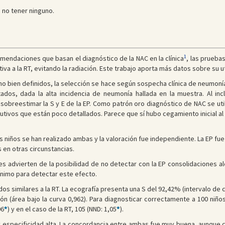
 no tener ninguno.
1
endaciones que basan el diagnóstico de la NAC en la clínica
, las prueba
iva a la RT, evitando la radiación. Este trabajo aporta más datos sobre su u
o bien definidos, la selección se hace según sospecha clínica de neumonía, s
ltados, dada la alta incidencia de neumonía hallada en la muestra. Al in
sobreestimar la S y E de la EP. Como patrón oro diagnóstico de NAC se uti
volutivos que están poco detallados. Parece que sí hubo cegamiento inicial al 
s niños se han realizado ambas y la valoración fue independiente. La EP fue
 en otras circunstancias.
s advierten de la posibilidad de no detectar con la EP consolidaciones al
nimo para detectar este efecto.
s similares a la RT. La ecografía presenta una S del 92,42% (intervalo de co
ón (área bajo la curva 0,962). Para diagnosticar correctamente a 100 niños
06
*
) y en el caso de la RT, 105 (NND: 1,05
*
).
especificidad alta. La concordancia entre ambas fue muy buena, aunque co