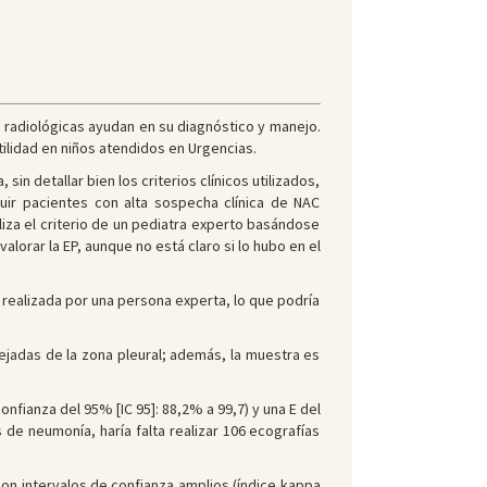
s radiológicas ayudan en su diagnóstico y manejo.
tilidad en niños atendidos en Urgencias.
in detallar bien los criterios clínicos utilizados,
cluir pacientes con alta sospecha clínica de NAC
liza el criterio de un pediatra experto basándose
valorar la EP, aunque no está claro si lo hubo en el
 realizada por una persona experta, lo que podría
ejadas de la zona pleural; además, la muestra es
nfianza del 95% [IC 95]: 88,2% a 99,7) y una E del
 de neumonía, haría falta realizar 106 ecografías
n intervalos de confianza amplios (índice kappa