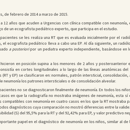
as, de febrero de 2014 a marzo de 2015.
 12 años que acuden a Urgencias con clínica compatible con neumonía, en
 de un ecografista pediátrico experto, que participa en el estudio.
pacientes se les realiza una RT que es evaluada inicialmente por el rad
 el ecografista pediátrico lleva a cabo una EP. Al día siguiente, un radiól
tuado
a posteriori
por un pediatra experto independiente, basándose en los 
e hicieron en posición supina a los menores de 2 años y posteroanterior
consistía en cortes longitudinales a lo largo de las líneas anatómicas del
(RT y EP) se clasificaron en: normales, patrón intersticial, consolidación
e neumonía los patrones intersticiales o de consolidación alveolar.
 pacientes no se diagnosticaron finalmente de neumonía. En todos los niños 
 casos en que la radiografía no mostraba imágenes de neumonía, esta sí e
es compatibles con neumonía en cuatro casos en los que la RT mostraba patr
dos diagnósticos cuya comparación no mostró diferencias entre la validez
bilidad (S) del 95,5% para la RT y del 92,42% para EP, y valor predictivo
portante papel en el diagnóstico de neumonía en los niños, similar al de la