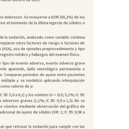
s dolorosos. Se incluyeron a 6295 (65,2%) de los
obre el momento de la última ingesta de sólidos o
 de la sedación, analizado como variable continua
emplaron otros factores de riesgo o factores de
ts (ASA), uso de opioides preprocedimiento y tipo
registro médico y hallazgos del examen físico.
ier tipo de evento adverso, evento adverso grave
amente aparente, daño neurológico permanente o
tro. Comparan periodos de ayuno entre pacientes
 múltiple y se modelizó aplicando interpolación
sí como valores de
p
.
95: 5,0 a 6,1) y los vómitos (n = 315; 5,1%; IC 95:
adversos graves (1,1%; IC 95: 0,9 a 1,3). No se
 o vómitos mediante observación del gráfico de
icional de ayuno de sólidos (OR: 1; IC 95: 0,98 a
an que retrasar la sedación para cumplir con las