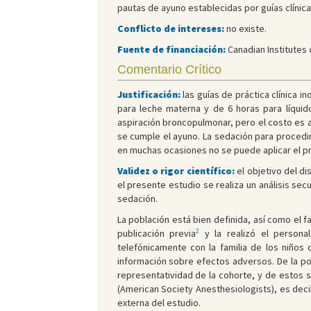
pautas de ayuno establecidas por guías clínica
Conflicto de intereses:
no existe.
Fuente de financiación:
Canadian Institutes 
Comentario Crítico
Justificación:
las guías de práctica clínica i
para leche materna y de 6 horas para líquidos
aspiración broncopulmonar, pero el costo es al
se cumple el ayuno. La sedación para procedim
en muchas ocasiones no se puede aplicar el pro
Validez o rigor científico:
el objetivo del di
el presente estudio se realiza un análisis se
sedación.
La población está bien definida, así como el 
2
publicación previa
y la realizó el persona
telefónicamente con la familia de los niño
información sobre efectos adversos. De la pobl
representatividad de la cohorte, y de estos s
(American Society Anesthesiologists), es deci
externa del estudio.