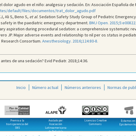
 del dolor agudo en el niño: analgesia y sedación. En: Asociación Española de 
ites/default/files/documentos/trat_dolor_agudo.pdf
J, Ali S, Beno S,
et al
. Sedation Safety Study Group of Pediatric Emergency
n safety in the paediatric emergency department.
BMJ Open. 2015;5:e00822
ry aspiration during procedural sedation: a comprehensive systematic re
ro JP. Major adverse events and relationship to nil per os status in pedia
on Research Consortium.
Anesthesiology. 2016;124:80-8.
r antes de una sedación? Evid Pediatr. 2018;14:36.
Inicio
Número actual
Números anteriores
Normas de publ
Premio a la
Avalado por:
Licencias Creative
Estamos en:
transparencia del
Asociación
Commons
Epistemonik
SNS
Latinoamericana
de Pediatría