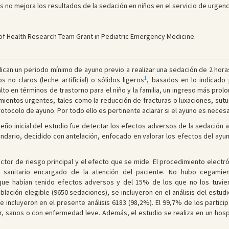
s no mejora los resultados de la sedación en niños en el servicio de urgenc
of Health Research Team Grant in Pediatric Emergency Medicine.
ndican un periodo mínimo de ayuno previo a realizar una sedación de 2 hora
1
 no claros (leche artificial) o sólidos ligeros
, basados en lo indicado 
to en términos de trastorno para el niño y la familia, un ingreso más prolo
ientos urgentes, tales como la reducción de fracturas o luxaciones, sutur
tocolo de ayuno. Por todo ello es pertinente aclarar si el ayuno es necesar
seño inicial del estudio fue detectar los efectos adversos de la sedación a
cundario, decidido con antelación, enfocado en valorar los efectos del ay
factor de riesgo principal y el efecto que se mide. El procedimiento elect
l sanitario encargado de la atención del paciente. No hubo cegamien
s que habían tenido efectos adversos y del 15% de los que no los tuvi
ación elegible (9650 sedaciones), se incluyeron en el análisis del estudio 
e incluyeron en el presente análisis 6183 (98,2%). El 99,7% de los partici
r, sanos o con enfermedad leve. Además, el estudio se realiza en un hospit