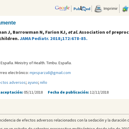
Imprimir
camente
han J, Barrowman N, Farion KJ,
et al.
Association of preproc
children.
JAMA Pediatr. 2018;172:678-85.
 España. Ministry of Health. Timbu. España.
rreo electrónico:
mjesparza8@gmail.com
ectos adversos
;
ayuno
;
niño
 aceptación:
05/11/2018
Fecha de publicación:
12/12/2018
a incidencia de efectos adversos relacionados con la sedación y la duración 
s en un estudio de cohortes prospectivo multicéntrico desde julio de 2010