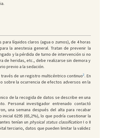
ia.
s para líquidos claros (agua o zumos), de 4 horas
para la anestesia general. Tratan de prevenir la
ngado y la pérdida de turno de intervención si no
a de heridas, etc., debe realizarse sin demora y
io previo a la sedación.
2
 través de un registro multicéntrico continuo
. En
uno sobre la ocurrencia de efectos adversos en la
rónico de la recogida de datos se describe en una
to. Personal investigador entrenado contactó
eron, una semana después del alta para recabar
inicial 6295 (65,2%), lo que podría cuestionar la
pantes tenían un
physical status classification
I o II
al terciario, datos que pueden limitar la validez