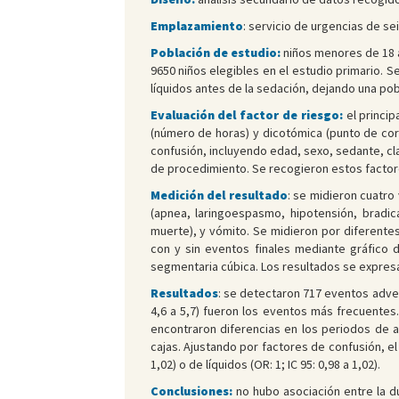
Emplazamiento
: servicio de urgencias de sei
Población de estudio:
niños menores de 18 a
9650 niños elegibles en el estudio primario. S
líquidos antes de la sedación, dejando una pobl
Evaluación del factor de riesgo:
el princi
(número de horas) y dicotómica (punto de cor
confusión, incluyendo edad, sexo, sedante, cl
de procedimiento. Se recogieron estos factore
Medición del resultado
: se midieron cuatro
(apnea, laringoespasmo, hipotensión, bradi
muerte), y vómito. Se midieron por diferent
con y sin eventos finales mediante gráfico d
segmentaria cúbica. Los resultados se expre
Resultados
: se detectaron 717 eventos adverso
4,6 a 5,7) fueron los eventos más frecuentes
encontraron diferencias en los periodos de 
cajas. Ajustando por factores de confusión, el
1,02) o de líquidos (OR: 1; IC 95: 0,98 a 1,02).
Conclusiones:
no hubo asociación entre la du