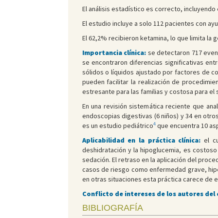
El análisis estadístico es correcto, incluyendo
El estudio incluye a solo 112 pacientes con a
El 62,2% recibieron ketamina, lo que limita la
Importancia clínica:
se detectaron 717 event
se encontraron diferencias significativas en
sólidos o líquidos ajustado por factores de c
pueden facilitar la realización de procedim
estresante para las familias y costosa para el 
En una revisión sistemática reciente que ana
endoscopias digestivas (6 niños) y 34 en otro
4
es un estudio pediátrico
que encuentra 10 aspi
Aplicabilidad en la práctica clínica:
el cu
deshidratación y la hipoglucemia, es costoso 
sedación. El retraso en la aplicación del pro
casos de riesgo como enfermedad grave, hiper
en otras situaciones esta práctica carece de e
Conflicto de intereses de los autores del
BIBLIOGRAFÍA