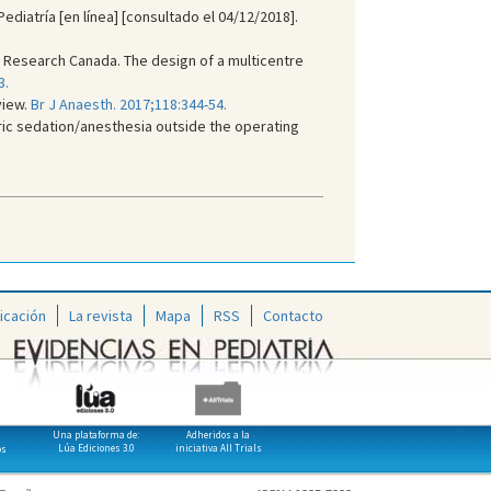
Pediatría [en línea] [consultado el 04/12/2018].
 Research Canada. The design of a multicentre
3.
view.
Br J Anaesth. 2017;118:344-54.
tric sedation/anesthesia outside the operating
icación
La revista
Mapa
RSS
Contacto
Una plataforma de:
Adheridos a la
Lúa Ediciones 3.0
iniciativa All Trials
os