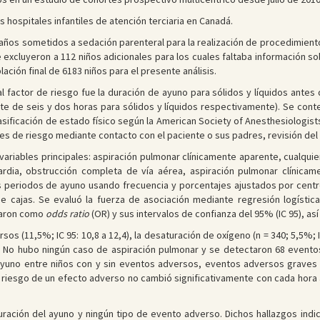
s hospitales infantiles de atención terciaria en Canadá.
ños sometidos a sedación parenteral para la realización de procedimiento
e excluyeron a 112 niños adicionales para los cuales faltaba información s
ación final de 6183 niños para el presente análisis.
pal factor de riesgo fue la duración de ayuno para sólidos y líquidos antes
te de seis y dos horas para sólidos y líquidos respectivamente). Se cont
asificación de estado físico según la American Society of Anesthesiologis
s de riesgo mediante contacto con el paciente o sus padres, revisión del 
 variables principales: aspiración pulmonar clínicamente aparente, cualqu
cardia, obstrucción completa de vía aérea, aspiración pulmonar clínic
es periodos de ayuno usando frecuencia y porcentajes ajustados por cen
e cajas. Se evaluó la fuerza de asociación mediante regresión logística
saron como
odds ratio
(OR) y sus intervalos de confianza del 95% (IC 95), a
s (11,5%; IC 95: 10,8 a 12,4), la desaturación de oxígeno (n = 340; 5,5%; IC 
. No hubo ningún caso de aspiración pulmonar y se detectaron 68 eventos 
ayuno entre niños con y sin eventos adversos, eventos adversos graves
 riesgo de un efecto adverso no cambió significativamente con cada hora ad
ración del ayuno y ningún tipo de evento adverso. Dichos hallazgos indic