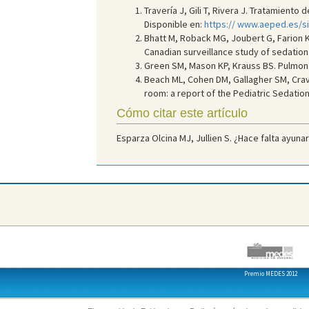
Travería J, Gili T, Rivera J. Tratamiento
Disponible en:
https:// www.aeped.es/s
Bhatt M, Roback MG, Joubert G, Farion K
Canadian surveillance study of sedatio
Green SM, Mason KP, Krauss BS. Pulmona
Beach ML, Cohen DM, Gallagher SM, Crave
room: a report of the Pediatric Sedati
Cómo citar este artículo
Esparza Olcina MJ, Jullien S. ¿Hace falta ayuna
Premio MEDES 2012