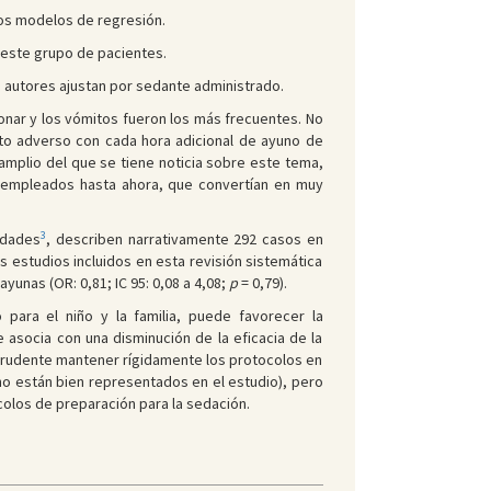
 los modelos de regresión.
 este grupo de pacientes.
s autores ajustan por sedante administrado.
nar y los vómitos fueron los más frecuentes. No
ecto adverso con cada hora adicional de ayuno de
amplio del que se tiene noticia sobre este tema,
s empleados hasta ahora, que convertían en muy
3
edades
, describen narrativamente 292 casos en
s estudios incluidos en esta revisión sistemática
yunas (OR: 0,81; IC 95: 0,08 a 4,08;
p
= 0,79).
para el niño y la familia, puede favorecer la
e asocia con una disminución de la eficacia de la
 prudente mantener rígidamente los protocolos en
o están bien representados en el estudio), pero
colos de preparación para la sedación.