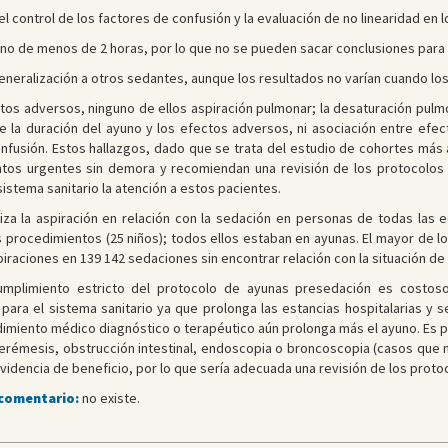
 el control de los factores de confusión y la evaluación de no linearidad en
yuno de menos de 2 horas, por lo que no se pueden sacar conclusiones para
 generalización a otros sedantes, aunque los resultados no varían cuando lo
os adversos, ninguno de ellos aspiración pulmonar; la desaturación pulmo
tre la duración del ayuno y los efectos adversos, ni asociación entre ef
onfusión. Estos hallazgos, dado que se trata del estudio de cohortes más 
ientos urgentes sin demora y recomiendan una revisión de los protocolo
sistema sanitario la atención a estos pacientes.
liza la aspiración en relación con la sedación en personas de todas las 
s procedimientos (25 niños); todos ellos estaban en ayunas. El mayor de lo
raciones en 139 142 sedaciones sin encontrar relación con la situación de a
mplimiento estricto del protocolo de ayunas presedación es costoso 
para el sistema sanitario ya que prolonga las estancias hospitalarias y s
cedimiento médico diagnóstico o terapéutico aún prolonga más el ayuno. Es
émesis, obstrucción intestinal, endoscopia o broncoscopia (casos que n
videncia de beneficio, por lo que sería adecuada una revisión de los proto
 comentario:
no existe.