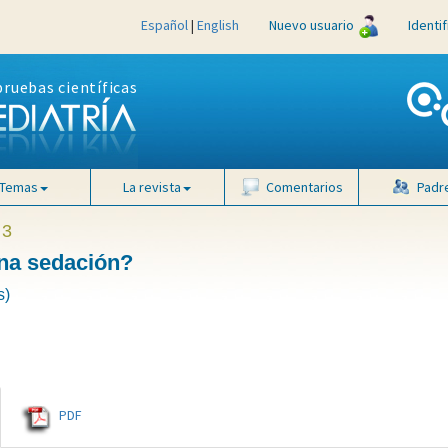
Español
|
English
Nuevo usuario
Identi
pruebas científicas
Temas
La revista
Comentarios
Padr
 3
una sedación?
s)
PDF