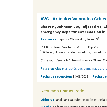
AVC | Artículos Valorados Críti
Bhatt M, Johnson DW, Taljaard MT, C
emergency department sedation in 
1
2
Revisores:
Esparza Olcina MJ
, Jullien S
.
1
CS Barcelona. Móstoles. Madrid. España.
2
ISGlobal, Universitat de Barcelona, Barcelona.
Correspondencia:
M.ª Jesús Esparza Olcina. Co
Palabras clave:
anestésicos combinados/ef
Fecha de recepción:
18/09/2018
Fecha de
Resumen Estructurado
Objetivo:
analizar cualquier relación entre l
Diseño
:
análisis secundario de datos recogido