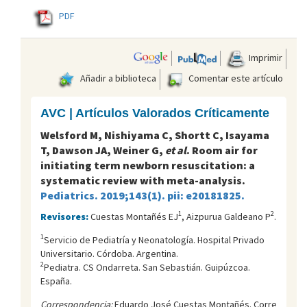
PDF
Imprimir
Añadir a biblioteca
Comentar este artículo
AVC | Artículos Valorados Críticamente
Welsford M, Nishiyama C, Shortt C, Isayama
T, Dawson JA, Weiner G,
et al
. Room air for
initiating term newborn resuscitation: a
systematic review with meta-analysis.
Pediatrics. 2019;143(1). pii: e20181825.
1
2
Revisores:
Cuestas Montañés EJ
, Aizpurua Galdeano P
.
1
Servicio de Pediatría y Neonatología. Hospital Privado
Universitario. Córdoba. Argentina.
2
Pediatra. CS Ondarreta. San Sebastián. Guipúzcoa.
España.
Correspondencia:
Eduardo José Cuestas Montañés. Corre