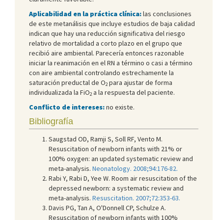
Aplicabilidad en la práctica clínica:
las conclusiones
de este metanálisis que incluye estudios de baja calidad
indican que hay una reducción significativa del riesgo
relativo de mortalidad a corto plazo en el grupo que
recibió aire ambiental. Parecería entonces razonable
iniciar la reanimación en el RN a término o casi a término
con aire ambiental controlando estrechamente la
saturación preductal de O
para ajustar de forma
2
individualizada la FiO
a la respuesta del paciente.
2
Conflicto de intereses:
no existe.
Bibliografía
Saugstad OD, Ramji S, Soll RF, Vento M.
Resuscitation of newborn infants with 21% or
100% oxygen: an updated systematic review and
meta-analysis.
Neonatology. 2008;94:176-82.
Rabi Y, Rabi D, Yee W. Room air resuscitation of the
depressed newborn: a systematic review and
meta-analysis.
Resuscitation. 2007;72:353-63.
Davis PG, Tan A, O'Donnell CP, Schulze A.
Resuscitation of newborn infants with 100%