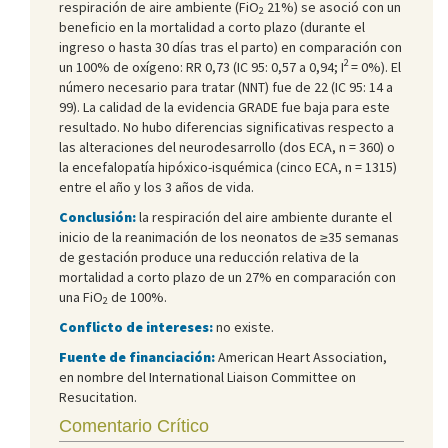
respiración de aire ambiente (FiO
21%) se asoció con un
2
beneficio en la mortalidad a corto plazo (durante el
ingreso o hasta 30 días tras el parto) en comparación con
2
un 100% de oxígeno: RR 0,73 (IC 95: 0,57 a 0,94; I
= 0%). El
número necesario para tratar (NNT) fue de 22 (IC 95: 14 a
99). La calidad de la evidencia GRADE fue baja para este
resultado. No hubo diferencias significativas respecto a
las alteraciones del neurodesarrollo (dos ECA, n = 360) o
la encefalopatía hipóxico-isquémica (cinco ECA, n = 1315)
entre el año y los 3 años de vida.
Conclusión:
la respiración del aire ambiente durante el
inicio de la reanimación de los neonatos de ≥35 semanas
de gestación produce una reducción relativa de la
mortalidad a corto plazo de un 27% en comparación con
una FiO
de 100%.
2
Conflicto de intereses:
no existe.
Fuente de financiación:
American Heart Association,
en nombre del International Liaison Committee on
Resucitation.
Comentario Crítico