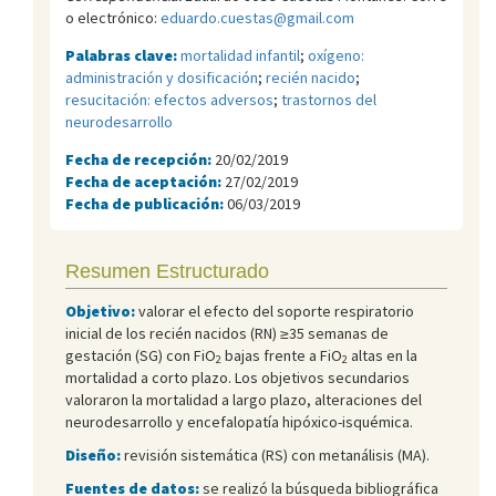
o electrónico:
eduardo.cuestas@gmail.com
Palabras clave:
mortalidad infantil
;
oxígeno:
administración y dosificación
;
recién nacido
;
resucitación: efectos adversos
;
trastornos del
neurodesarrollo
Fecha de recepción:
20/02/2019
Fecha de aceptación:
27/02/2019
Fecha de publicación:
06/03/2019
Resumen Estructurado
Objetivo:
valorar el efecto del soporte respiratorio
inicial de los recién nacidos (RN) ≥35 semanas de
gestación (SG) con FiO
bajas frente a FiO
altas en la
2
2
mortalidad a corto plazo. Los objetivos secundarios
valoraron la mortalidad a largo plazo, alteraciones del
neurodesarrollo y encefalopatía hipóxico-isquémica.
Diseño:
revisión sistemática (RS) con metanálisis (MA).
Fuentes de datos:
se realizó la búsqueda bibliográfica