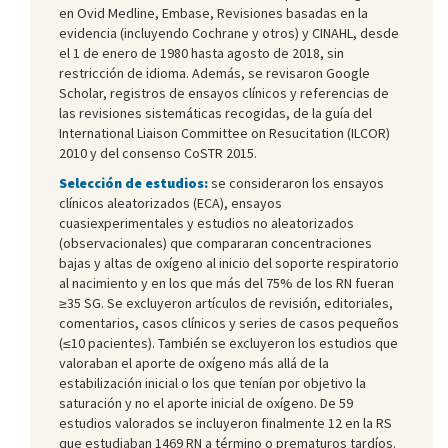
en Ovid Medline, Embase, Revisiones basadas en la
evidencia (incluyendo Cochrane y otros) y CINAHL, desde
el 1 de enero de 1980 hasta agosto de 2018, sin
restricción de idioma. Además, se revisaron Google
Scholar, registros de ensayos clínicos y referencias de
las revisiones sistemáticas recogidas, de la guía del
International Liaison Committee on Resucitation (ILCOR)
2010 y del consenso CoSTR 2015.
Selección de estudios:
se consideraron los ensayos
clínicos aleatorizados (ECA), ensayos
cuasiexperimentales y estudios no aleatorizados
(observacionales) que compararan concentraciones
bajas y altas de oxígeno al inicio del soporte respiratorio
al nacimiento y en los que más del 75% de los RN fueran
≥35 SG. Se excluyeron artículos de revisión, editoriales,
comentarios, casos clínicos y series de casos pequeños
(≤10 pacientes). También se excluyeron los estudios que
valoraban el aporte de oxígeno más allá de la
estabilización inicial o los que tenían por objetivo la
saturación y no el aporte inicial de oxígeno. De 59
estudios valorados se incluyeron finalmente 12 en la RS
que estudiaban 1469 RN a término o prematuros tardíos.