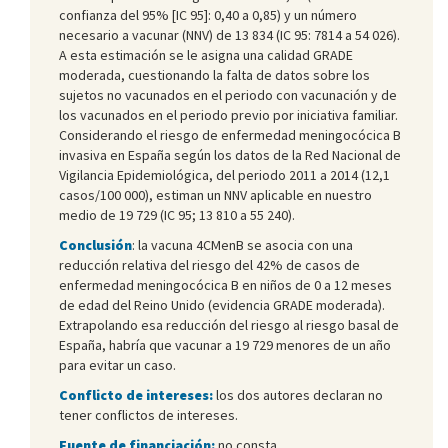
confianza del 95% [IC 95]: 0,40 a 0,85) y un número
necesario a vacunar (NNV) de 13 834 (IC 95: 7814 a 54 026).
A esta estimación se le asigna una calidad GRADE
moderada, cuestionando la falta de datos sobre los
sujetos no vacunados en el periodo con vacunación y de
los vacunados en el periodo previo por iniciativa familiar.
Considerando el riesgo de enfermedad meningocócica B
invasiva en España según los datos de la Red Nacional de
Vigilancia Epidemiológica, del periodo 2011 a 2014 (12,1
casos/100 000), estiman un NNV aplicable en nuestro
medio de 19 729 (IC 95; 13 810 a 55 240).
Conclusión
: la vacuna 4CMenB se asocia con una
reducción relativa del riesgo del 42% de casos de
enfermedad meningocócica B en niños de 0 a 12 meses
de edad del Reino Unido (evidencia GRADE moderada).
Extrapolando esa reducción del riesgo al riesgo basal de
España, habría que vacunar a 19 729 menores de un año
para evitar un caso.
Conflicto de intereses:
los dos autores declaran no
tener conflictos de intereses.
Fuente de financiación:
no consta.