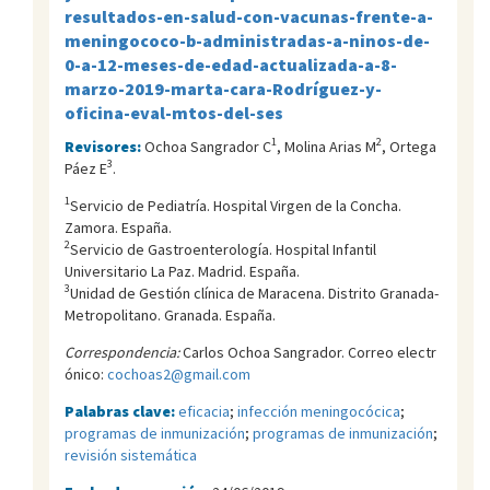
resultados-en-salud-con-vacunas-frente-a-
meningococo-b-administradas-a-ninos-de-
0-a-12-meses-de-edad-actualizada-a-8-
marzo-2019-marta-cara-Rodríguez-y-
oficina-eval-mtos-del-ses
1
2
Revisores:
Ochoa Sangrador C
, Molina Arias M
, Ortega
3
Páez E
.
1
Servicio de Pediatría. Hospital Virgen de la Concha.
Zamora. España.
2
Servicio de Gastroenterología. Hospital Infantil
Universitario La Paz. Madrid. España.
3
Unidad de Gestión clínica de Maracena. Distrito Granada-
Metropolitano. Granada. España.
Correspondencia:
Carlos Ochoa Sangrador. Correo electr
ónico:
cochoas2@gmail.com
Palabras clave:
eficacia
;
infección meningocócica
;
programas de inmunización
;
programas de inmunización
;
revisión sistemática