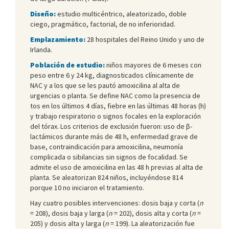
Diseño:
estudio multicéntrico, aleatorizado, doble
ciego, pragmático, factorial, de no inferioridad.
Emplazamiento:
28 hospitales del Reino Unido y uno de
Irlanda.
Población de estudio:
niños mayores de 6 meses con
peso entre 6 y 24 kg, diagnosticados clínicamente de
NAC y a los que se les pautó amoxicilina al alta de
urgencias o planta. Se define NAC como la presencia de
tos en los últimos 4 días, fiebre en las últimas 48 horas (h)
y trabajo respiratorio o signos focales en la exploración
del tórax. Los criterios de exclusión fueron: uso de β-
lactámicos durante más de 48 h, enfermedad grave de
base, contraindicación para amoxicilina, neumonía
complicada o sibilancias sin signos de focalidad. Se
admite el uso de amoxicilina en las 48 h previas al alta de
planta. Se aleatorizan 824 niños, incluyéndose 814
porque 10 no iniciaron el tratamiento.
Hay cuatro posibles intervenciones: dosis baja y corta (
n
= 208), dosis baja y larga (
n
= 202), dosis alta y corta (
n
=
205) y dosis alta y larga (
n
= 199). La aleatorización fue