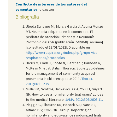
Conflicto de intereses de los autores del
comentario:
no existen.
Bibliografía
Úbeda Sansano MI, Murcia García J, Asensi Monzó
MT. Neumonía adquirida en la comunidad. El
pediatra de Atención Primaria y la Neumonía.
Protocolo del GVR (publicación P-GVR-8) [en línea]
[consultado el 18/01/2022]. Disponible en:
http://www.respirar.org/index.php/grupo-vias-
respiratorias/protocolos
Harris M, Clark J, Coote N, Fletcher P, Harnden A,
McKean M, et al. British Thoracic Societyguidelines
for the management of community acquired
pneumonia in children:update 2011.
Thorax.
2011;66:ii1-23b.
Mulla SM, Scott IA, Jackevicius CA, You JJ, Guyatt
GH. How to use a noninferiority trial: users' guides
to the medical literature.
JAMA. 2012;308:2605-11.
Piaggio G, Elbourne DR, Pocock SJ, Evans SJ,
Altman DG; CONSORT Group. Reporting of
noninferiority and equivalence randomized trials: