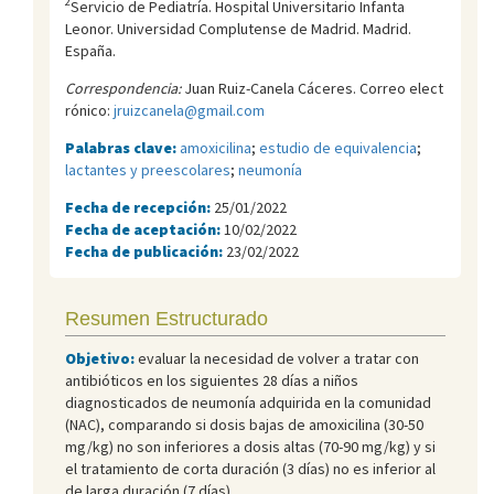
2
Servicio de Pediatría. Hospital Universitario Infanta
Leonor. Universidad Complutense de Madrid. Madrid.
España.
Correspondencia:
Juan Ruiz-Canela Cáceres. Correo elect
rónico:
jruizcanela@gmail.com
Palabras clave:
amoxicilina
;
estudio de equivalencia
;
lactantes y preescolares
;
neumonía
Fecha de recepción:
25/01/2022
Fecha de aceptación:
10/02/2022
Fecha de publicación:
23/02/2022
Resumen Estructurado
Objetivo:
evaluar la necesidad de volver a tratar con
antibióticos en los siguientes 28 días a niños
diagnosticados de neumonía adquirida en la comunidad
(NAC), comparando si dosis bajas de amoxicilina (30-50
mg/kg) no son inferiores a dosis altas (70-90 mg/kg) y si
el tratamiento de corta duración (3 días) no es inferior al
de larga duración (7 días).