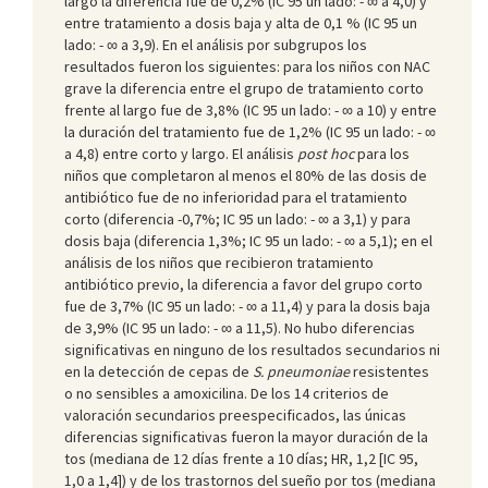
largo la diferencia fue de 0,2% (IC 95 un lado: - ∞ a 4,0) y
entre tratamiento a dosis baja y alta de 0,1 % (IC 95 un
lado: - ∞ a 3,9). En el análisis por subgrupos los
resultados fueron los siguientes: para los niños con NAC
grave la diferencia entre el grupo de tratamiento corto
frente al largo fue de 3,8% (IC 95 un lado: - ∞ a 10) y entre
la duración del tratamiento fue de 1,2% (IC 95 un lado: - ∞
a 4,8) entre corto y largo. El análisis
post hoc
para los
niños que completaron al menos el 80% de las dosis de
antibiótico fue de no inferioridad para el tratamiento
corto (diferencia -0,7%; IC 95 un lado: - ∞ a 3,1) y para
dosis baja (diferencia 1,3%; IC 95 un lado: - ∞ a 5,1); en el
análisis de los niños que recibieron tratamiento
antibiótico previo, la diferencia a favor del grupo corto
fue de 3,7% (IC 95 un lado: - ∞ a 11,4) y para la dosis baja
de 3,9% (IC 95 un lado: - ∞ a 11,5). No hubo diferencias
significativas en ninguno de los resultados secundarios ni
en la detección de cepas de
S. pneumoniae
resistentes
o no sensibles a amoxicilina. De los 14 criterios de
valoración secundarios preespecificados, las únicas
diferencias significativas fueron la mayor duración de la
tos (mediana de 12 días frente a 10 días; HR, 1,2 [IC 95,
1,0 a 1,4]) y de los trastornos del sueño por tos (mediana