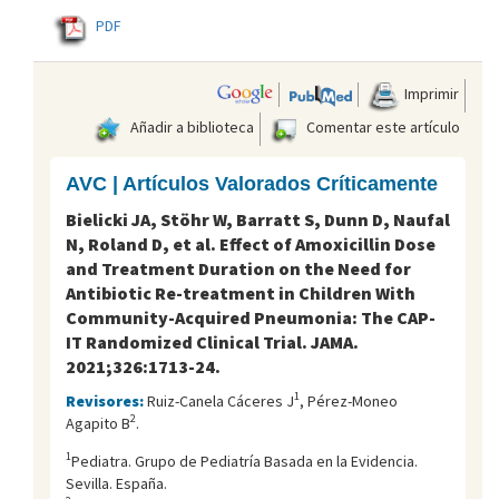
PDF
Imprimir
Añadir a biblioteca
Comentar este artículo
AVC | Artículos Valorados Críticamente
Bielicki JA, Stöhr W, Barratt S, Dunn D, Naufal
N, Roland D, et al. Effect of Amoxicillin Dose
and Treatment Duration on the Need for
Antibiotic Re-treatment in Children With
Community-Acquired Pneumonia: The CAP-
IT Randomized Clinical Trial. JAMA.
2021;326:1713-24.
1
Revisores:
Ruiz-Canela Cáceres J
, Pérez-Moneo
2
Agapito B
.
1
Pediatra. Grupo de Pediatría Basada en la Evidencia.
Sevilla. España.