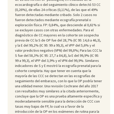
ecocardiografía o del seguimiento clínico detectó 53 CC
(0,26%), de ellas 24 críticas (0,11%), de las que el 49%
fueron detectadas mediante cribado. Solo 2 casos no
fueron detectados mediante ecografía prenatal o
exploración física. FP: 0,84%, que desciende al 0,61% si
se excluyen casos con otras enfermedades. Para el
diagnóstico de CC mayores en la cohorte sin sospecha
previa de CC la S de OP fue del 28,7% (IC 95: 14,6 a 46,3),
y la E del 99,2% (IC 95: 99 a 99,3), el VPP del 5,6% y el
valor predictivo negativo (VPN) del 99,8%; Para las CCC la
S fue del 58,3% (IC 95: 27,7 a 84,8), la E del 99,9% (IC 95:
99 a 99,3), el VPP del 3,9% y el VPN del 99,9%. Similares
indicadores de S y E mostró la ecografía prenatal para la
cohorte completa. Hay que tener en cuenta que la
mayoría de las CCC se detectan en las ecografías de
seguimiento del embarazo, con lo que la OP podría tener
una utilidad menor. Una revisión Cochrane del año 2017
con resultados muy similares a la citada anteriormente,
concluye que la OP es una prueba altamente específica y
moderadamente sensible para la detección de CCC con
tasas muy bajas de FP, lo cual va a favor de la
introducción de la OP en los exámenes de rutina para la