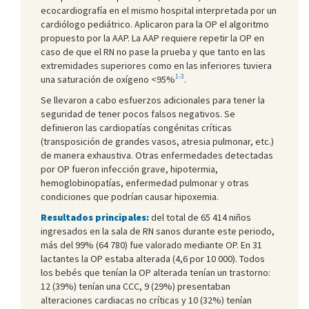
ecocardiografía en el mismo hospital interpretada por un
cardiólogo pediátrico. Aplicaron para la OP el algoritmo
propuesto por la AAP. La AAP requiere repetir la OP en
caso de que el RN no pase la prueba y que tanto en las
extremidades superiores como en las inferiores tuviera
1-3
una saturación de oxígeno <95%
.
Se llevaron a cabo esfuerzos adicionales para tener la
seguridad de tener pocos falsos negativos. Se
definieron las cardiopatías congénitas críticas
(transposición de grandes vasos, atresia pulmonar, etc.)
de manera exhaustiva. Otras enfermedades detectadas
por OP fueron infección grave, hipotermia,
hemoglobinopatías, enfermedad pulmonar y otras
condiciones que podrían causar hipoxemia.
Resultados principales:
del total de 65 414 niños
ingresados en la sala de RN sanos durante este periodo,
más del 99% (64 780) fue valorado mediante OP. En 31
lactantes la OP estaba alterada (4,6 por 10 000). Todos
los bebés que tenían la OP alterada tenían un trastorno:
12 (39%) tenían una CCC, 9 (29%) presentaban
alteraciones cardiacas no críticas y 10 (32%) tenían