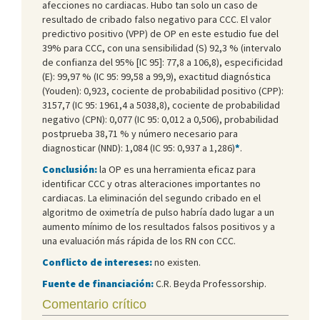
afecciones no cardiacas. Hubo tan solo un caso de
resultado de cribado falso negativo para CCC. El valor
predictivo positivo (VPP) de OP en este estudio fue del
39% para CCC, con una sensibilidad (S) 92,3 % (intervalo
de confianza del 95% [IC 95]: 77,8 a 106,8), especificidad
(E): 99,97 % (IC 95: 99,58 a 99,9), exactitud diagnóstica
(Youden): 0,923, cociente de probabilidad positivo (CPP):
3157,7 (IC 95: 1961,4 a 5038,8), cociente de probabilidad
negativo (CPN): 0,077 (IC 95: 0,012 a 0,506), probabilidad
postprueba 38,71 % y número necesario para
diagnosticar (NND): 1,084 (IC 95: 0,937 a 1,286)
*
.
Conclusión:
la OP es una herramienta eficaz para
identificar CCC y otras alteraciones importantes no
cardiacas. La eliminación del segundo cribado en el
algoritmo de oximetría de pulso habría dado lugar a un
aumento mínimo de los resultados falsos positivos y a
una evaluación más rápida de los RN con CCC.
Conflicto de intereses:
no existen.
Fuente de financiación:
C.R. Beyda Professorship.
Comentario crítico