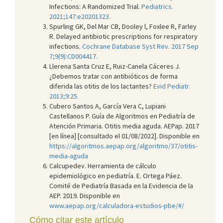
Infections: A Randomized Trial.
Pediatrics.
2021;147:e20201323.
Spurling GK, Del Mar CB, Dooley l, Foxlee R, Farley
R. Delayed antibiotic prescriptions for respiratory
infections.
Cochrane Database Syst Rev. 2017 Sep
7;9(9):CD004417.
Llerena Santa Cruz E, Ruiz-Canela Cáceres J.
¿Debemos tratar con antibióticos de forma
diferida las otitis de los lactantes?
Evid Pediatr.
2013;9:25.
Cubero Santos A, García Vera C, Lupiani
Castellanos P. Guía de Algoritmos en Pediatría de
Atención Primaria. Otitis media aguda. AEPap. 2017
[en línea] [consultado el 01/08/2022]. Disponible en
https://algoritmos.aepap.org/algoritmo/37/otitis-
media-aguda
Calcupedev. Herramienta de cálculo
epidemiológico en pediatría. E. Ortega Páez.
Comité de Pediatría Basada en la Evidencia de la
AEP. 2019. Disponible en
www.aepap.org/calculadora-estudios-pbe/#/
Cómo citar este artículo