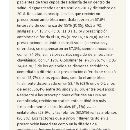
pacientes de tres cupos de Pediatría de un centro de
salud, diagnosticados entre abril de 2013 y diciembre de
2018. Resultados principales: los que recibieron
prescripción antibiótica inmediata fueron un 67,6%
(intervalo de confianza del 95% [IC 95]: 65,1 a 70),
analgesia un 13,7% (IC 95: 11,9 a 15,6) y prescripción
antibiótica diferida el 18,7% (IC 95: 16,7 a 20,8). De las
prescripciones antibióticas realizadas (inmediatas y
diferidas), se dispensaron un 87,3%, siendo amoxicilina,
con un 74,6%, el más prescrito, seguido de amoxicilina-
clavulánico, con un 17%. Globalmente, en un 76,7% (IC 95:
74,4 a 78,9) de los episodios se dispensa antibiótico
(inmediato o diferido). La prescripción diferida se realizó
en un 18,7% de los episodios, siendo el antibiótico
finalmente dispensado en un 53,4% (63% entre 0-2 años
de edad, 56,4% entre 3-5 años y 36,6% entre 6-14 años).
Respecto a las prescripciones diferidas en OMA no
complicada, recibieron tratamiento antibiótico más
frecuentemente las bilaterales (91,7%)
vs
. las
unilaterales (53,9%) y las febriles (63,5%)
vs
. las afebriles
(50,3%). Los factores que
a priori
influyen tanto en la
prescripción inmediata como en la diferida de
antibióticos fueron: la edad entre 0-2 años (
odds ratio