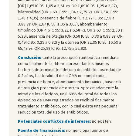
[OR] 1,65 IC 95: 1,05 a 2,61
vs.
OR 1,89 IC 95: 1,25 a 2,87),
bilateralidad (OR 1,69 IC 95: 1,04 a 2,75
vs
. OR 2,54 IC 95:
1,48 a 4,35), presencia de fiebre (OR 2,77 IC 95: 1,98 a
3,88
vs.
OR 2,67 IC 95: 1,95 a 3,65), abombamiento
timpánico (OR 4,6 IC 95: 3,22 a 6,58
vs.
OR 3,63 IC 95: 2,50 a
5,29), ausencia de otalgia (OR 0,58 IC 95: 0,39 a 0,88
vs.
OR
0,49 IC 95: 0,29 a 0,82) y la otorrea (OR 32,95 IC 95: 16,59 a
65,43
vs.
OR 25,98 IC 95: 12,75 a 52,92).
Conclusión:
tanto la prescripción antibiótica inmediata
como finalmente la diferida presentan los mismos
factores determinantes del uso de antibióticos: edad de
0-2 años, bilateralidad de la OMA no complicada,
presencia de fiebre, abombamiento timpánico, ausencia
de otalgia y presencia de otorrea. Aproximadamente la
mitad de los diferidos, un 8,69% del total de todos los
episodios de OMA registrados no recibirá finalmente
tratamiento antibiótico, con lo cual existe una pequeña
reducción total del uso de antibióticos.
Potenciales conflictos de intereses:
no existen.
Fuente de financiación:
no menciona fuente de