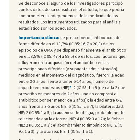
Se desconoce si alguno de los investigadores participó
con los datos de su consulta en el estudio, lo que podría
comprometer la independencia de la medición de los
resultados. Los instrumentos utilizados para el análisis
estadístico son los adecuados.
Importancia clínica:
se prescribieron antibióticos de
forma diferida en el 18,7% (IC 95: 16,7 a 20,8) de los
episodios de OMA y se dispensó finalmente el antibiótico
en el 53,5% (IC 95: 47,4 a 59,5) de estos. Los factores que
influyeron en la adquisición del antibiótico en las
prescripciones diferidas (y supuesta administración),
medidos en el momento del diagnóstico, fueron: la edad
entre 0-2 años frente a tener 6-14 años, número de
impacto en expuestos (NIE)
*
: 2 (IC 95: 1 a 9 [de cada 2 que
prescribo en menores de 2 años, uno no comprará el
antibiótico por ser menor de 2 años]); la edad entre 0-2
años frente a 3-5 años NIE: 6 (IC 95: 2 a 7); la bilateralidad:
NIE: 2 (IC 95: 1 a 5); la ausencia de otalgia, probablemente
relacionada con la otorrea: NIE: 4 (IC 95: 3 a 12)); la fiebre:
NIE: 2 (IC 95: 1 a 3); el abombamiento timpánico: NIE: 2 (IC
95: 1 a 3); y la otorrea: NIE: 1 (IC 95: 1 a 1).