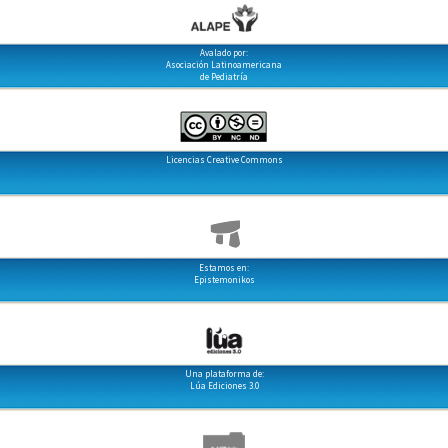
Avalado por:
Asociación Latinoamericana
de Pediatría
Licencias Creative Commons
Estamos en:
Epistemonikos
Una plataforma de:
Lúa Ediciones 3.0