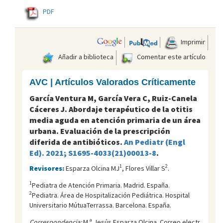
PDF
Imprimir
Añadir a biblioteca
Comentar este artículo
AVC | Artículos Valorados Críticamente
García Ventura M, García Vera C, Ruiz-Canela
Cáceres J. Abordaje terapéutico de la otitis
media aguda en atención primaria de un área
urbana. Evaluación de la prescripción
diferida de antibióticos.
An Pediatr (Engl
Ed). 2021; S1695-4033(21)00013-8
.
1
2
Revisores:
Esparza Olcina MJ
, Flores Villar S
.
1
Pediatra de Atención Primaria. Madrid. España.
2
Pediatra. Área de Hospitalización Pediátrica. Hospital
Universitario MútuaTerrassa. Barcelona. España.
Correspondencia:
M.ª Jesús Esparza Olcina. Correo electr