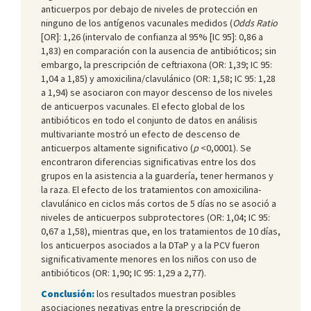
anticuerpos por debajo de niveles de protección en
ninguno de los antígenos vacunales medidos (
Odds Ratio
[OR]: 1,26 (intervalo de confianza al 95% [IC 95]: 0,86 a
1,83) en comparación con la ausencia de antibióticos; sin
embargo, la prescripción de ceftriaxona (OR: 1,39; IC 95:
1,04 a 1,85) y amoxicilina/clavulánico (OR: 1,58; IC 95: 1,28
a 1,94) se asociaron con mayor descenso de los niveles
de anticuerpos vacunales. El efecto global de los
antibióticos en todo el conjunto de datos en análisis
multivariante mostró un efecto de descenso de
anticuerpos altamente significativo (
p
<0,0001). Se
encontraron diferencias significativas entre los dos
grupos en la asistencia a la guardería, tener hermanos y
la raza. El efecto de los tratamientos con amoxicilina-
clavulánico en ciclos más cortos de 5 días no se asoció a
niveles de anticuerpos subprotectores (OR: 1,04; IC 95:
0,67 a 1,58), mientras que, en los tratamientos de 10 días,
los anticuerpos asociados a la DTaP y a la PCV fueron
significativamente menores en los niños con uso de
antibióticos (OR: 1,90; IC 95: 1,29 a 2,77).
Conclusión:
los resultados muestran posibles
asociaciones negativas entre la prescripción de