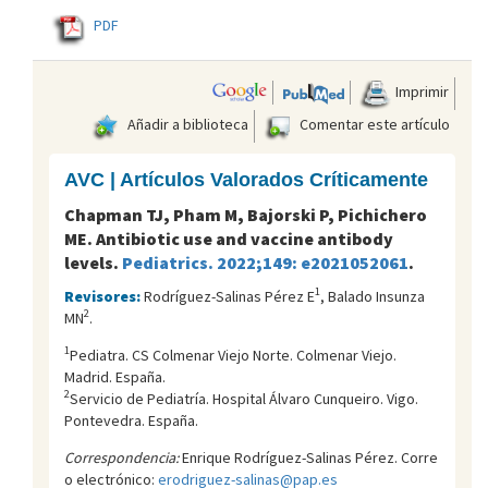
PDF
Imprimir
Añadir a biblioteca
Comentar este artículo
AVC | Artículos Valorados Críticamente
Chapman TJ, Pham M, Bajorski P, Pichichero
ME. Antibiotic use and vaccine antibody
levels.
Pediatrics. 2022;149: e2021052061
.
1
Revisores:
Rodríguez-Salinas Pérez E
, Balado Insunza
2
MN
.
1
Pediatra. CS Colmenar Viejo Norte. Colmenar Viejo.
Madrid. España.
2
Servicio de Pediatría. Hospital Álvaro Cunqueiro. Vigo.
Pontevedra. España.
Correspondencia:
Enrique Rodríguez-Salinas Pérez. Corre
o electrónico:
erodriguez-salinas@pap.es