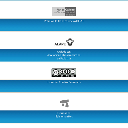
Premio a la transparencia del SNS
Avalado por:
Asociación Latinoamericana
de Pediatría
Licencias Creative Commons
Estamos en:
Epistemonikos