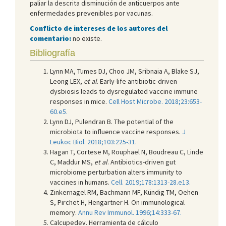
paliar la descrita disminución de anticuerpos ante
enfermedades prevenibles por vacunas.
Conflicto de intereses de los autores del
comentario:
no existe.
Bibliografía
Lynn MA, Tumes DJ, Choo JM, Sribnaia A, Blake SJ,
Leong LEX,
et al
. Early-life antibiotic-driven
dysbiosis leads to dysregulated vaccine immune
responses in mice.
Cell Host Microbe. 2018;23:653-
60.e5.
Lynn DJ, Pulendran B. The potential of the
microbiota to influence vaccine responses.
J
Leukoc Biol. 2018;103:225-31.
Hagan T, Cortese M, Rouphael N, Boudreau C, Linde
C, Maddur MS,
et al
. Antibiotics-driven gut
microbiome perturbation alters immunity to
vaccines in humans.
Cell. 2019;178:1313-28.e13.
Zinkernagel RM, Bachmann MF, Kündig TM, Oehen
S, Pirchet H, Hengartner H. On immunological
memory.
Annu Rev Immunol. 1996;14:333-67.
Calcupedev. Herramienta de cálculo