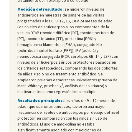
tratamiento quimioterápico o corticoide.
Medición del resultado:
se midieron niveles de
anticuerpos en muestras de sangre de las visitas
programadas a los 6, 9, 12, 15, 18 y 24 meses de edad.
Los niveles de anticuerpos a los componentes de la
vacuna DTaP (toxoide diftérico [DT], toxoide pertusoide
[PT], toxoide tetánico [TT], pertactina [PRN] y
hemaglutinina filamentosa [FHA]), conjugado Hib
(polirribosilribitol fosfato [PRP]), IPV (polio 2) y
neumocócica conjugada (PCV, serotipos 6B, 14 y 23F) con
niveles de anticuerpos séricos protectores basados en
los criterios establecidos, comparando las dos cohortes
de niños: uso o no de tratamiento antibiótico. Se
emplearon pruebas estadísticas univariantes (prueba de
2
Mann-Whitney, pruebas χ
, análisis de la varianza) y
multivariantes como regresión lineal múltiple.
Resultados principales:
los niños de 9 a 12 meses de
edad, que usaron antibióticos, tuvieron una mayor
frecuencia de niveles de anticuerpos por debajo del nivel
protector, en comparación con los niños sin uso de
antibióticos. El uso de amoxicilina no estaba
significativamente asociado con mediciones de