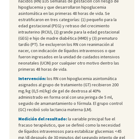
nacidos (RN) ≥35 semanas de gestación con riesgo de
hipoglucemia y que desarrollaron hipoglucemia
asintomática en las primeras 48 horas de vida. Se
estratificaron en tres categorías: (1) pequeño para la
edad gestacional (PEG) y retraso del crecimiento
intrauterino (RCIU), (2) grande para la edad gestacional
(GEG) e hijo de madre diabética (HMD) y (3) prematuro
tardío (PT). Se excluyeron los RN con reanimación al
nacer, con indicación de líquidos intravenosos o que
fueron ingresados en la unidad de cuidados intensivos
neonatales (UCIN) por cualquier otro motivo dentro las
primeras 48 horas de vida.
Intervención:
los RN con hipoglucemia asintomática
asignados al grupo de tratamiento (GT) recibieron 200
mg/kg (0,5 ml/kg) de gel de dextrosa al 40%
administrado en forma oral con una jeringa de 5 ml,
seguido de amamantamiento o fórmula. El grupo control
(GC) recibió solo lactancia materna (LM).
Medición del resultado:
la variable principal fue el
fracaso terapéutico, que se definió como la necesidad
de líquidos intravenosos para estabilizar glucemias <45
mg/dl después de 30 minutos del segundo intento de gel