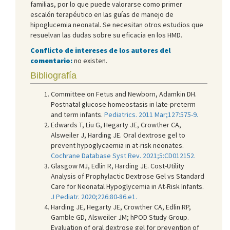
familias, por lo que puede valorarse como primer
escalón terapéutico en las guías de manejo de
hipoglucemia neonatal. Se necesitan otros estudios que
resuelvan las dudas sobre su eficacia en los HMD.
Conflicto de intereses de los autores del
comentario:
no existen.
Bibliografía
Committee on Fetus and Newborn, Adamkin DH.
Postnatal glucose homeostasis in late-preterm
and term infants.
Pediatrics. 2011 Mar;127:575-9.
Edwards T, Liu G, Hegarty JE, Crowther CA,
Alsweiler J, Harding JE. Oral dextrose gel to
prevent hypoglycaemia in at-risk neonates.
Cochrane Database Syst Rev. 2021;5:CD012152.
Glasgow MJ, Edlin R, Harding JE. Cost-Utility
Analysis of Prophylactic Dextrose Gel vs Standard
Care for Neonatal Hypoglycemia in At-Risk Infants.
J Pediatr. 2020;226:80-86.e1.
Harding JE, Hegarty JE, Crowther CA, Edlin RP,
Gamble GD, Alsweiler JM; hPOD Study Group.
Evaluation of oral dextrose gel for prevention of