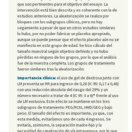
que son pertinentes para el objetivo del ensayo. La
intervención está bien descrita y es coherente con la de
estudios anteriores. La aleatorización se realiza por
bloques con los subgrupos clínicos, pero no hay
cegamiento a pesar de que en otros estudios similares
lo hubo, por no poder fabricar un placebo apropiado,
aunque se puede pensar que el efecto placebo aún no se
manifiesta en este grupo de edad. Se hizo cálculo del
tamaño muestral según objetivo definido y no hubo
pérdidas en ninguno de los grupos, por lo que el análisis
fue de la muestra completa. Los grupos de tratamiento
fueron similares tras la aleatorización.
Importancia clínica:
el uso de gel de dextrosa junto con
LM presenta un RR para ingreso de 0,28 (IC 95: 0,17 a 0,46)
con una reducción absoluta del riesgo del 29% y un
número necesario a tratar de 4 (IC 95: 3 a 6)
*
frente al uso
de LM exclusiva. Este efecto se mantiene en los tres
subgrupos de tratamiento: PEG/RCIU, HMD/GEG y bajo
peso. El tamaño del efecto es importante, ya que, con
esta medida, evitaríamos uno de cada 4 ingresos. Se
evitaría, asimismo, la separación madre-hijo y la
necesidad de canalización de vía intravenosa, por lo que