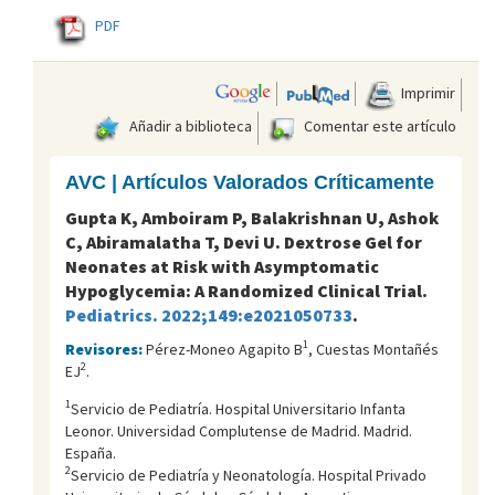
PDF
Imprimir
Añadir a biblioteca
Comentar este artículo
AVC | Artículos Valorados Críticamente
Gupta K, Amboiram P, Balakrishnan U, Ashok
C, Abiramalatha T, Devi U. Dextrose Gel for
Neonates at Risk with Asymptomatic
Hypoglycemia: A Randomized Clinical Trial.
Pediatrics. 2022;149:e2021050733
.
1
Revisores:
Pérez-Moneo Agapito B
, Cuestas Montañés
2
EJ
.
1
Servicio de Pediatría. Hospital Universitario Infanta
Leonor. Universidad Complutense de Madrid. Madrid.
España.
2
Servicio de Pediatría y Neonatología. Hospital Privado