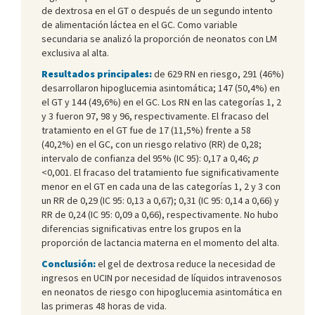
de dextrosa en el GT o después de un segundo intento
de alimentación láctea en el GC. Como variable
secundaria se analizó la proporción de neonatos con LM
exclusiva al alta.
Resultados principales:
de 629 RN en riesgo, 291 (46%)
desarrollaron hipoglucemia asintomática; 147 (50,4%) en
el GT y 144 (49,6%) en el GC. Los RN en las categorías 1, 2
y 3 fueron 97, 98 y 96, respectivamente. El fracaso del
tratamiento en el GT fue de 17 (11,5%) frente a 58
(40,2%) en el GC, con un riesgo relativo (RR) de 0,28;
intervalo de confianza del 95% (IC 95): 0,17 a 0,46;
p
<0,001. El fracaso del tratamiento fue significativamente
menor en el GT en cada una de las categorías 1, 2 y 3 con
un RR de 0,29 (IC 95: 0,13 a 0,67); 0,31 (IC 95: 0,14 a 0,66) y
RR de 0,24 (IC 95: 0,09 a 0,66), respectivamente. No hubo
diferencias significativas entre los grupos en la
proporción de lactancia materna en el momento del alta.
Conclusión:
el gel de dextrosa reduce la necesidad de
ingresos en UCIN por necesidad de líquidos intravenosos
en neonatos de riesgo con hipoglucemia asintomática en
las primeras 48 horas de vida.